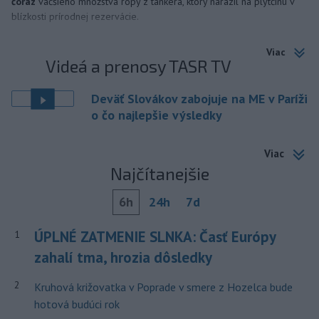
čoraz
väčšieho množstva ropy z tankera, ktorý narazil na plytčinu v
blízkosti prírodnej rezervácie.
Viac
Videá a prenosy TASR TV
Deväť Slovákov zabojuje na ME v Paríži
o čo najlepšie výsledky
Viac
Najčítanejšie
6h
24h
7d
ÚPLNÉ ZATMENIE SLNKA: Časť Európy
1
zahalí tma, hrozia dôsledky
2
Kruhová križovatka v Poprade v smere z Hozelca bude
hotová budúci rok