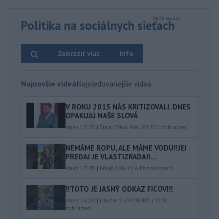
Politika na sociálnych sieťach
Zobraziť viac
Info
Najnovšie videá
Najsledovanejšie videá
V ROKU 2015 NÁS KRITIZOVALI. DNES
OPAKUJÚ NAŠE SLOVÁ
dnes 17:35
|
Šutaj Eštok Matúš
|
701
zobrazení
NEMÁME ROPU, ALE MÁME VODU‼️JEJ
PREDAJ JE VLASTIZRADA‼️...
dnes 17:05
|
Jakab Július
|
649
zobrazení
‼️TOTO JE JASNÝ ODKAZ FICOVI‼️
dnes 16:20
|
Hnutie SLOVENSKO
|
3504
zobrazení