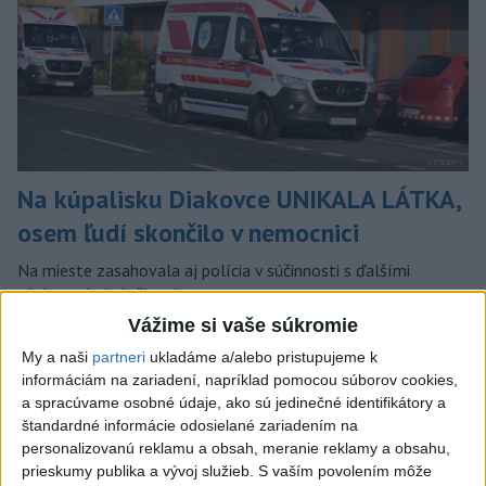
Na kúpalisku Diakovce UNIKALA LÁTKA,
osem ľudí skončilo v nemocnici
Na mieste zasahovala aj polícia v súčinnosti s ďalšími
záchrannými zložkami.
aktualizované
dnes 18:23
,
dnes 21:38
Vážime si vaše súkromie
My a naši
partneri
ukladáme a/alebo pristupujeme k
Slovensko
informáciám na zariadení, napríklad pomocou súborov cookies,
a spracúvame osobné údaje, ako sú jedinečné identifikátory a
ŽSK: VšZP znevýhodnila krajské
štandardné informácie odosielané zariadením na
nemocnice v porovnaní so
personalizovanú reklamu a obsah, meranie reklamy a obsahu,
súkromnými
prieskumy publika a vývoj služieb.
S vaším povolením môže