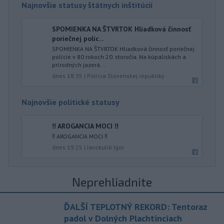
Najnovšie statusy štátnych inštitúcií
SPOMIENKA NA ŠTVRTOK Hliadková činnosť
poriečnej políc...
SPOMIENKA NA ŠTVRTOK Hliadková činnosť poriečnej
polície v 80 rokoch 20. storočia. Na kúpaliskách a
prírodných jazerá...
dnes 18:35
|
Polícia Slovenskej republiky
Najnovšie politické statusy
‼️ AROGANCIA MOCI ‼️
‼️ AROGANCIA MOCI ‼️
dnes 19:25
|
Janckulík Igor
Neprehliadnite
ĎALŠÍ TEPLOTNÝ REKORD: Tentoraz
padol v Dolných Plachtinciach