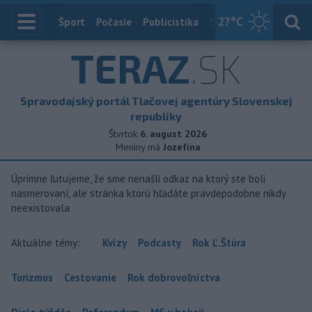
27
°C
Index
Šport
Počasie
Publicistika
Slovensko
Zahranič
TERAZ
.SK
Spravodajský portál Tlačovej agentúry Slovenskej
republiky
Štvrtok
6. august 2026
Meniny má
Jozefína
Úprimne ľutujeme, že sme nenašli odkaz na ktorý ste boli
nasmerovaní, ale stránka ktorú hľadáte pravdepodobne nikdy
neexistovala
Aktuálne témy:
Kvízy
Podcasty
Rok Ľ.Štúra
Turizmus
Cestovanie
Rok dobrovoľníctva