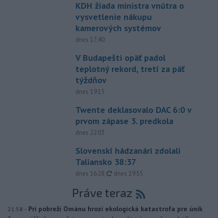
KDH žiada ministra vnútra o
vysvetlenie nákupu
kamerových systémov
dnes 17:40
V Budapešti opäť padol
teplotný rekord, tretí za päť
týždňov
dnes 19:15
Twente deklasovalo DAC 6:0 v
prvom zápase 3. predkola
dnes 22:03
Slovenskí hádzanári zdolali
Taliansko 38:37
aktualizované
dnes 16:28
,
dnes 19:55
Práve teraz
-
Pri pobreží Ománu hrozí ekologická katastrofa pre únik
21:58