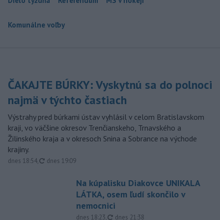
Dielo týždňa
Referendum
MS v hokeji
Komunálne voľby
ČAKAJTE BÚRKY: Vyskytnú sa do polnoci
najmä v týchto častiach
Výstrahy pred búrkami ústav vyhlásil v celom Bratislavskom
kraji, vo väčšine okresov Trenčianskeho, Trnavského a
Žilinského kraja a v okresoch Snina a Sobrance na východe
krajiny.
aktualizované
dnes 18:54
,
dnes 19:09
Na kúpalisku Diakovce UNIKALA
LÁTKA, osem ľudí skončilo v
nemocnici
aktualizované
dnes 18:23
,
dnes 21:38