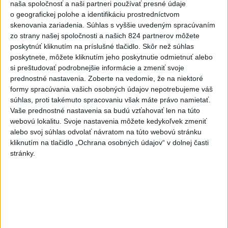
dnes 17:57
naša spoločnosť a naši partneri používať presné údaje
o geografickej polohe a identifikáciu prostredníctvom
KDH žiada ministra vnútra o vysvetlenie nákupu kamerových
skenovania zariadenia. Súhlas s vyššie uvedeným spracúvaním
systémov
zo strany našej spoločnosti a našich 824 partnerov môžete
poskytnúť kliknutím na príslušné tlačidlo. Skôr než súhlas
Rezort vnútra reaguje na kritiku pri modernizácii dopravných
poskytnete, môžete kliknutím jeho poskytnutie odmietnuť alebo
kamier
si preštudovať podrobnejšie informácie a zmeniť svoje
prednostné nastavenia.
Zoberte na vedomie, že na niektoré
SKSaPA žiada kompenzáciu pre sestry v ADOS pre sťažené
formy spracúvania vašich osobných údajov nepotrebujeme váš
podmienky
súhlas, proti takémuto spracovaniu však máte právo namietať.
Vaše prednostné nastavenia sa budú vzťahovať len na túto
Zahraničie
webovú lokalitu. Svoje nastavenia môžete kedykoľvek zmeniť
alebo svoj súhlas odvolať návratom na túto webovú stránku
Pre únik ropy z tankera pri Ománe
kliknutím na tlačidlo „Ochrana osobných údajov“ v dolnej časti
stránky.
hrozí ekologická katastrofa
dnes 21:59
Francúzski vinári sa po požiaroch obávajú dymovej príchute
vo víne