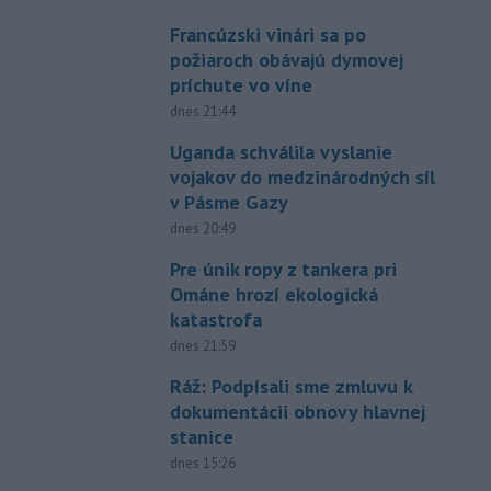
Francúzski vinári sa po
požiaroch obávajú dymovej
príchute vo víne
dnes 21:44
Uganda schválila vyslanie
vojakov do medzinárodných síl
v Pásme Gazy
dnes 20:49
Pre únik ropy z tankera pri
Ománe hrozí ekologická
katastrofa
dnes 21:59
Ráž: Podpísali sme zmluvu k
dokumentácii obnovy hlavnej
stanice
dnes 15:26