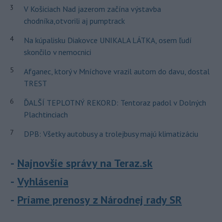
3
V Košiciach Nad jazerom začína výstavba
chodníka,otvorili aj pumptrack
4
Na kúpalisku Diakovce UNIKALA LÁTKA, osem ľudí
skončilo v nemocnici
5
Afganec, ktorý v Mníchove vrazil autom do davu, dostal
TREST
6
ĎALŠÍ TEPLOTNÝ REKORD: Tentoraz padol v Dolných
Plachtinciach
7
DPB: Všetky autobusy a trolejbusy majú klimatizáciu
Najnovšie správy na Teraz.sk
Vyhlásenia
Priame prenosy z Národnej rady SR