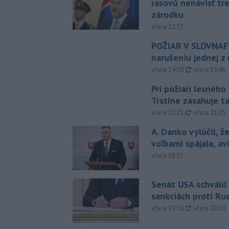
rasovú nenávisť tr
zárodku
včera 12:33
POŽIAR V SLOVNAFT
narušeniu jednej z 
aktualizovan
včera 14:20
,
včera 15:46
Pri požiari lesného
Trstíne zasahuje t
aktualizovan
včera 20:21
,
včera 21:05
A. Danko vylúčil, ž
voľbami spájala, a
včera 18:51
Senát USA schválil
sankciách proti Ru
aktualizovan
včera 19:50
,
včera 20:20