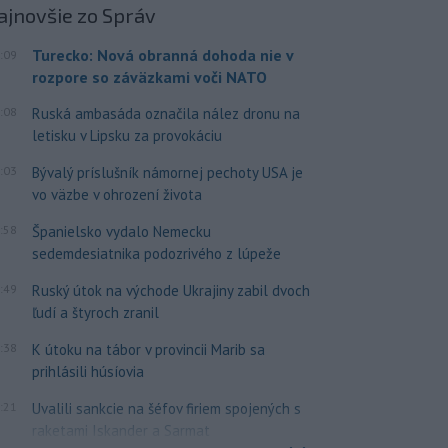
ajnovšie
zo Správ
Turecko: Nová obranná dohoda nie v
:09
rozpore so záväzkami voči NATO
:08
Ruská ambasáda označila nález dronu na
letisku v Lipsku za provokáciu
:03
Bývalý príslušník námornej pechoty USA je
vo väzbe v ohrození života
:58
Španielsko vydalo Nemecku
sedemdesiatnika podozrivého z lúpeže
:49
Ruský útok na východe Ukrajiny zabil dvoch
ľudí a štyroch zranil
:38
K útoku na tábor v provincii Marib sa
prihlásili húsíovia
:21
Uvalili sankcie na šéfov firiem spojených s
raketami Iskander a Sarmat