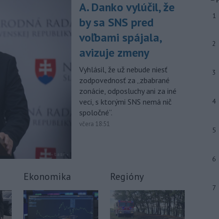
júla 2026 herečka a dlhoročná
A. Danko vylúčil, že
členka
Slovenského komorného
1
by sa SNS pred
divadla (SKD) v Martine Helena
Sudická.
voľbami spájala,
2
avizuje zmeny
-
Národná diaľničná
10:15
spoločnosť (NDS) ukončila výmenu
Vyhlásil, že už nebude niesť
mostného
záveru na ľavej strane
3
zodpovednosť za „zbabrané
mosta Lanfranconi, ktorý je súčasťou
zonácie, odposluchy ani za iné
bratislavskej diaľnice D2.
veci, s ktorými SNS nemá nič
4
Viac >
spoločné“.
včera 18:51
5
6
Ekonomika
Regióny
7