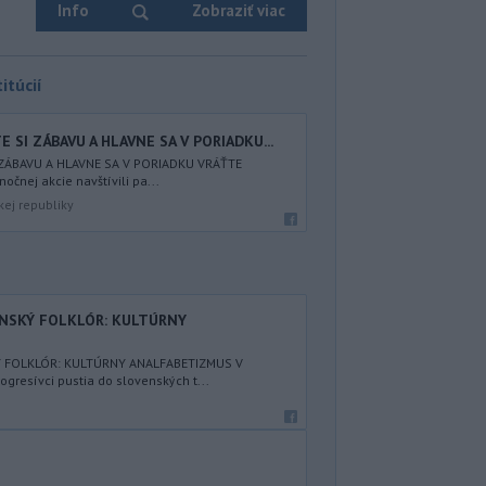
Info
Zobraziť viac
itúcií
 SI ZÁBAVU A HLAVNE SA V PORIADKU...
 ZÁBAVU A HLAVNE SA V PORIADKU VRÁŤTE
nočnej akcie navštívili pa...
kej republiky
ENSKÝ FOLKLÓR: KULTÚRNY
Ý FOLKLÓR: KULTÚRNY ANALFABETIZMUS V
resívci pustia do slovenských t...