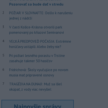
Pozorovať sa bude dať v stredu
2
POŽIAR V SLOVNAFTE: Došlo k narušeniu
jednej z nádrží
3
V časti Košice-Krásna otvorili park
pomenovaný po kňazovi Semivanovi
4
VEĽKÁ PREDPOVEĎ POČASIA: Extrémne
horúčavy ustúpili. Alebo žeby nie?
5
Pri požiari lesného porastu v Trstíne
zasahuje takmer 50 hasičov
6
Fridrichová: Školy vyučujúce po novom
musia mať pripravené osnovy
7
TRAGÉDIA NA DUNAJI: Muž sa išiel
okúpať, z vody viac nevyšiel
Najnovšie správy