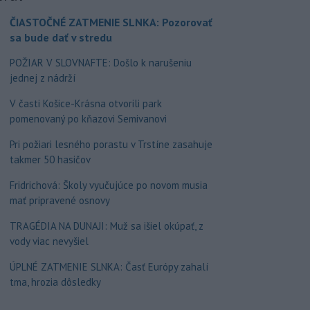
ČIASTOČNÉ ZATMENIE SLNKA: Pozorovať
sa bude dať v stredu
POŽIAR V SLOVNAFTE: Došlo k narušeniu
jednej z nádrží
V časti Košice-Krásna otvorili park
pomenovaný po kňazovi Semivanovi
Pri požiari lesného porastu v Trstíne zasahuje
takmer 50 hasičov
Fridrichová: Školy vyučujúce po novom musia
mať pripravené osnovy
TRAGÉDIA NA DUNAJI: Muž sa išiel okúpať, z
vody viac nevyšiel
ÚPLNÉ ZATMENIE SLNKA: Časť Európy zahalí
tma, hrozia dôsledky