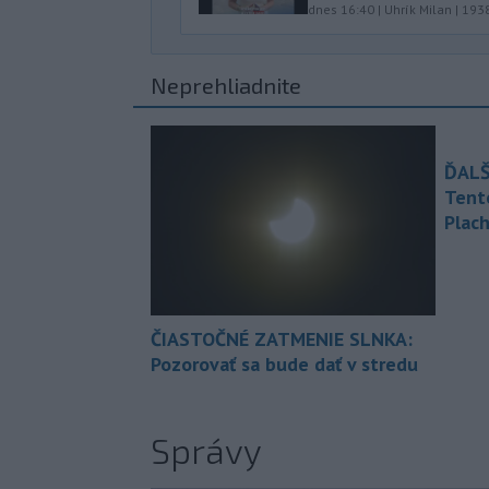
dnes 16:40
|
Uhrík Milan
|
193
Neprehliadnite
ĎALŠ
Tent
Plach
ČIASTOČNÉ ZATMENIE SLNKA:
Pozorovať sa bude dať v stredu
Správy