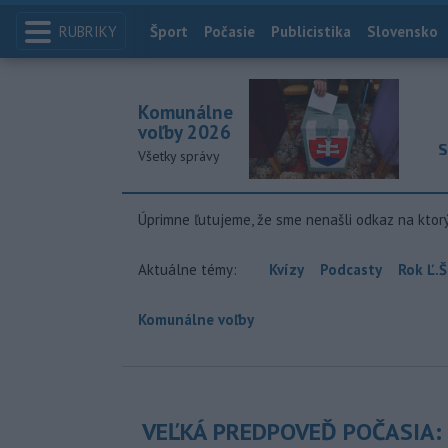
RUBRIKY
Index
Šport
Počasie
Publicistika
Slovensko
Komunálne
voľby 2026
S
Všetky správy
Úprimne ľutujeme, že sme nenašli odkaz na ktor
Aktuálne témy:
Kvízy
Podcasty
Rok Ľ.Š
Komunálne voľby
VEĽKÁ PREDPOVEĎ POČASIA: