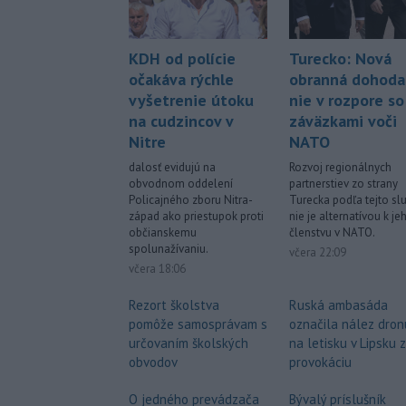
KDH od polície
Turecko: Nová
očakáva rýchle
obranná dohoda
vyšetrenie útoku
nie v rozpore so
na cudzincov v
záväzkami voči
Nitre
NATO
dalosť evidujú na
Rozvoj regionálnych
obvodnom oddelení
partnerstiev zo strany
Policajného zboru Nitra-
Turecka podľa tejto sl
západ ako priestupok proti
nie je alternatívou k je
občianskemu
členstvu v NATO.
spolunažívaniu.
včera 22:09
včera 18:06
Rezort školstva
Ruská ambasáda
pomôže samosprávam s
označila nález dron
určovaním školských
na letisku v Lipsku 
obvodov
provokáciu
O jedného prevádzača
Bývalý príslušník