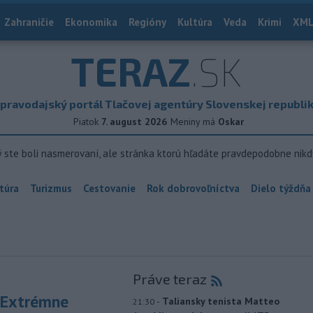
Zahraničie
Ekonomika
Regióny
Kultúra
Veda
Krimi
XML
TERAZ
.SK
pravodajský portál Tlačovej agentúry Slovenskej republi
Piatok
7. august 2026
Meniny má
Oskar
ý ste boli nasmerovaní, ale stránka ktorú hľadáte pravdepodobne nikd
túra
Turizmus
Cestovanie
Rok dobrovoľníctva
Dielo týždňa
Práve teraz
 Extrémne
-
Taliansky tenista Matteo
21:30