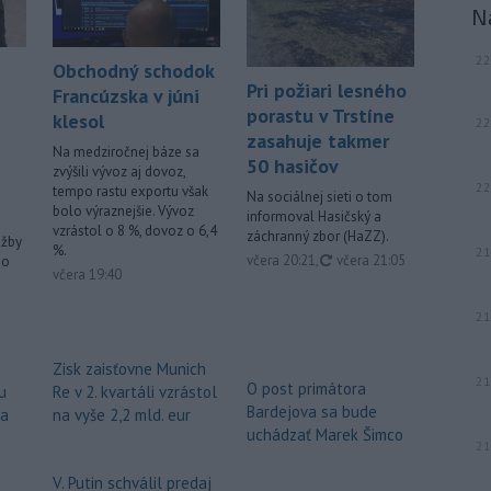
N
22
Obchodný schodok
Pri požiari lesného
Francúzska v júni
porastu v Trstíne
klesol
22
zasahuje takmer
Na medziročnej báze sa
50 hasičov
zvýšili vývoz aj dovoz,
22
tempo rastu exportu však
Na sociálnej sieti o tom
bolo výraznejšie. Vývoz
informoval Hasičský a
vzrástol o 8 %, dovoz o 6,4
záchranný zbor (HaZZ).
užby
%.
21
aktualizované
včera 20:21
,
včera 21:05
ho
včera 19:40
21
Zisk zaisťovne Munich
21
O post primátora
u
Re v 2. kvartáli vzrástol
Bardejova sa bude
za
na vyše 2,2 mld. eur
uchádzať Marek Šimco
21
V. Putin schválil predaj