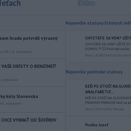
sieťach
augusta
rozhodnúť o novom
generálnom prokurátorovi, ak
parlament schváli skrátenie jeho
šesťmesačnej výpovednej lehoty.
Najnovšie statusy štátnych inšt
-
Silné búrky vo štvrtok
12:00
kom hrade potvrdil výrazný
CHYSTÁTE SA VON? UŽITE
vyvolali v hornatých oblastiach
CHYSTÁTE SA VON? UŽITE SI
západného
Rakúska povodne a
DOMOV📍 👮‍♂️ Policajti počas 
zosuvy pôdy.
úry SR
|
16
zobrazení
dnes 18:00
|
Polícia Slovens
-
Slovenský
11:51
IE VAŠE DRÍSTY O BENZÍNE⁉️
hydrometeorologický ústav (SHMÚ)
Najnovšie politické statusy
varuje v piatok
pred búrkami vo
1
zobrazení
viacerých okresoch stredného a
KEĎ PS ÚTOČÍ NA SLOV
východného Slovenska. Vydal preto
ANALFABETIZ...
výstrahu prvého stupňa.
tky kúty Slovenska
KEĎ PS ÚTOČÍ NA SLOVENSK
PRIAMOM PRENOSE Keď sa prog
-
Ministerstvo vnútra (MV) SR
962
zobrazení
11:18
dnes 20:50
|
Kéry Marián
požiada Národný bezpečnostný
úrad
(NBÚ) o nezávislé odborné posúdenie
T CHCE VYBRAŤ OD ŠOFÉROV
dodaných radarových zariadení, ktoré
Pročko Jozef
sú v pilotnej prevádzke.