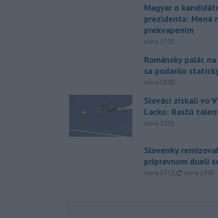
Magyar o kandidát
prezidenta: Mená 
prekvapením
včera 17:31
Románsky palác na
sa podarilo statick
včera 18:00
Slováci získali vo V
Lacko: Rastú talen
včera 15:51
Slovenky remizoval
prípravnom dueli s
aktualizovan
včera 17:13
,
včera 19:45