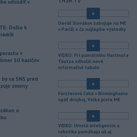
TASR TV
eba odsúdiť v
Maďarsku.
-
Piatkový požiar v
15:21
Deväť Slovákov zabojuje na ME
bratislavskej rafinérii Slovnaft je
E: Došlo k
v Paríži o čo najlepšie výsledky
pod kontrolou.
Príčina jeho vzniku
nádrží
bude predmetom vyšetrovania. Pre
é
TASR to potvrdil hovorca rafinérie
Anton Molnár.
 porastu v
VIDEO: Pri pamätníku Hartmuta
akmer 50 hasičov
-
Ministerstvo kultúry (MK) SR
Tautza odhalili nové
15:17
upraví verziu opatrenia o
informačné tabule
é
podrobnostiach poskytovania dotácií v
e by sa SNS pred
pôsobnosti rezortu.
vizuje zmeny
-
V bratislavskej rafinérii
14:17
Forsterovú čaká v Birminghame
Slovnaft horí uskladnený ropný
opäť dvojboj, Volka piate ME
produkt.
TASR o tom informovala
 zákon o
rafinéria s tým, že obyvateľom nehrozí
sku
nebezpečenstvo.
é
VIDEO: Umelá inteligencia a
-
Jedným zo zdravotných rizík
13:50
robotika pomáhajú už aj
na festivale môže byť vyššia