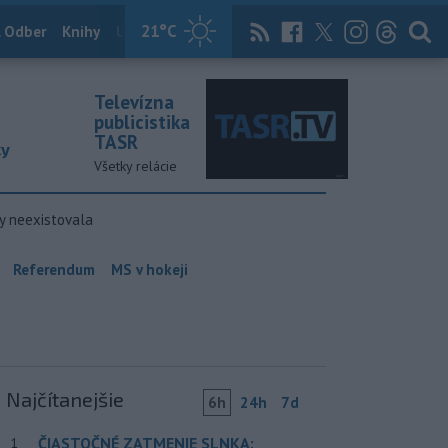
21
°C
 Odber
Knihy
Útulkovo
Magazín
News Now
Archív
TASR
Televízna
publicistika
TASR
ky
Všetky relácie
y neexistovala
Referendum
MS v hokeji
Najčítanejšie
6h
24h
7d
ČIASTOČNÉ ZATMENIE SLNKA:
1