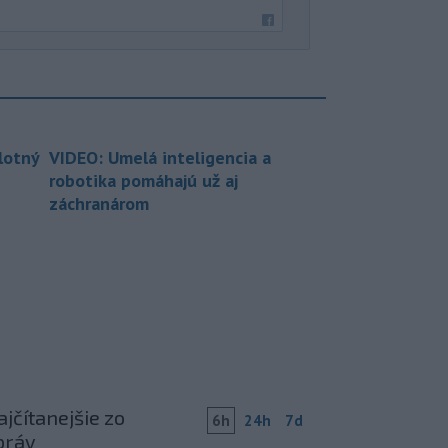
lotný
VIDEO: Umelá inteligencia a
robotika pomáhajú už aj
záchranárom
jčítanejšie zo
6h
24h
7d
práv