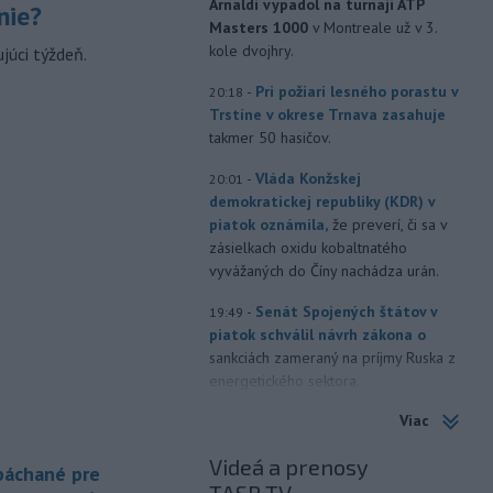
Arnaldi vypadol na turnaji ATP
nie?
Masters 1000
v Montreale už v 3.
kole dvojhry.
júci týždeň.
-
Pri požiari lesného porastu v
20:18
Trstíne v okrese Trnava zasahuje
takmer 50 hasičov.
-
Vláda Konžskej
20:01
demokratickej republiky (KDR) v
piatok oznámila,
že preverí, či sa v
zásielkach oxidu kobaltnatého
vyvážaných do Číny nachádza urán.
-
Senát Spojených štátov v
19:49
piatok schválil návrh zákona o
sankciách zameraný na príjmy Ruska z
energetického sektora.
Viac
-
Slovenská polícia prispela k
16:08
objasneniu prípadu prevádzačstva,
Videá a prenosy
ktorý sa podarilo ukončiť
 páchané pre
právoplatným odsúdením páchateľa v