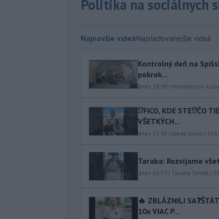
Politika na sociálnych 
Najnovšie videá
Najsledovanejšie videá
Kontrolný deň na Spišs
pokrok...
dnes 18:09
|
Ministerstvo kult
⁉️FICO, KDE STE⁉️ČO T
VŠETKÝCH...
dnes 17:02
|
Jakab Július
|
556
Taraba: Rozvíjame vše
dnes 16:57
|
Taraba Tomáš
|
3
🔥 ZBLÁZNILI SA❓️ŠTÁ
10x VIAC P...