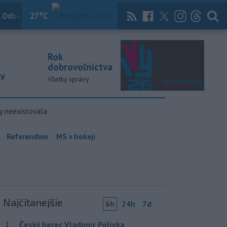
27
°C
 Odber
Knihy
Útulkovo
Magazín
News Now
Archív
TASR
Rok
dobrovoľníctva
ky
Všetky správy
y neexistovala
Referendum
MS v hokeji
Najčítanejšie
6h
24h
7d
Český herec Vladimír Polívka
1