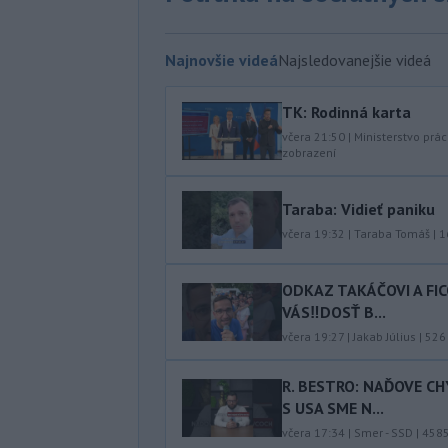
Najnovšie videá
Najsledovanejšie videá
TK: Rodinná karta
včera 21:50
|
Ministerstvo prác
zobrazení
Taraba: Vidieť paniku
včera 19:32
|
Taraba Tomáš
|
1
ODKAZ TAKÁČOVI A FI
VÁS‼️DOSŤ B...
včera 19:27
|
Jakab Július
|
526
R. BESTRO: NAĎOVE C
S USA SME N...
včera 17:34
|
Smer - SSD
|
458