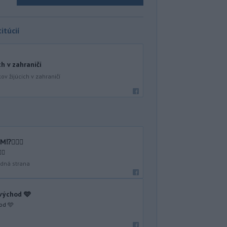
itúcií
ch v zahraničí
ov žijúcich v zahraničí
🤷🏻‍♂️
♂️
dná strana
 východ 🩵
od 🩵