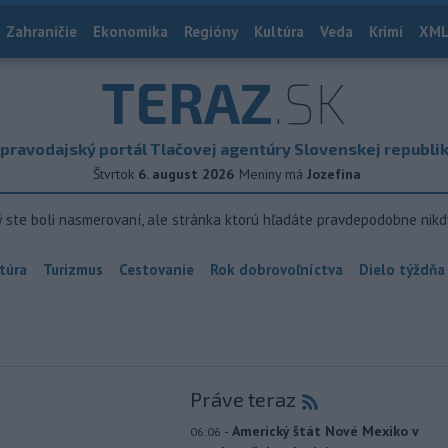
Zahraničie
Ekonomika
Regióny
Kultúra
Veda
Krimi
XML
TERAZ
.SK
pravodajský portál Tlačovej agentúry Slovenskej republi
Štvrtok
6. august 2026
Meniny má
Jozefína
ý ste boli nasmerovaní, ale stránka ktorú hľadáte pravdepodobne nikd
túra
Turizmus
Cestovanie
Rok dobrovoľníctva
Dielo týždňa
Práve teraz
-
Americký štát Nové Mexiko v
06:06