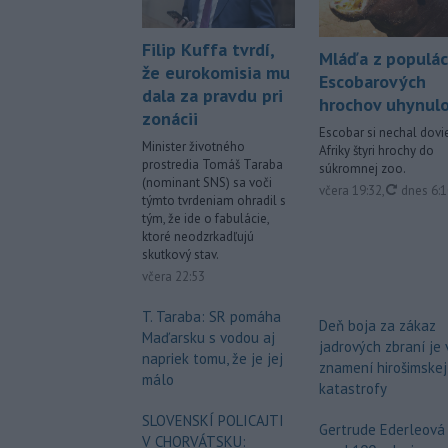
Filip Kuffa tvrdí,
Mláďa z populác
že eurokomisia mu
Escobarových
dala za pravdu pri
hrochov uhynul
zonácii
Escobar si nechal dovie
Minister životného
Afriky štyri hrochy do
prostredia Tomáš Taraba
súkromnej zoo.
(nominant SNS) sa voči
aktualiz
včera 19:32
,
dnes 6:
týmto tvrdeniam ohradil s
tým, že ide o fabulácie,
ktoré neodzrkadľujú
skutkový stav.
včera 22:53
T. Taraba: SR pomáha
Deň boja za zákaz
Maďarsku s vodou aj
jadrových zbraní je 
napriek tomu, že je jej
znamení hirošimskej
málo
katastrofy
SLOVENSKÍ POLICAJTI
Gertrude Ederleová
V CHORVÁTSKU: