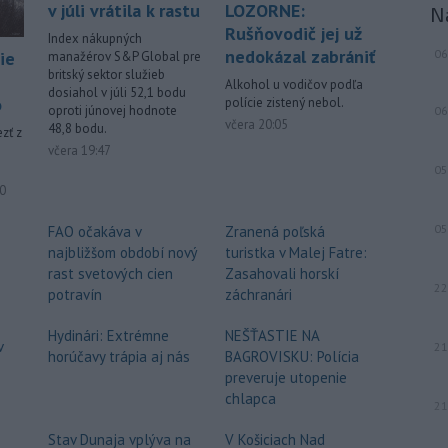
Chorvátsku uctila pamiatku dvoch
v júli vrátila k rastu
LOZORNE:
N
slovenských vojakov, ktorí zahynuli pri
Rušňovodič jej už
Index nákupných
plnení úloh v mierovej misii
nedokázal zabrániť
06
ie
manažérov S&P Global pre
Organizácie Spojených národov
britský sektor služieb
Alkohol u vodičov podľa
UNPROFOR v bývalej Juhoslávii.
dosiahol v júli 52,1 bodu
o
polície zistený nebol.
oproti júnovej hodnote
06
-
Vo vodnej ploche Veľký
včera 20:05
16:40
48,8 bodu.
zť z
Draždiak v bratislavskej Petržalke
včera 19:47
sa v
stredu popoludní utopil 53-ročný
05
muž.
ované
10
-
Starosta španielskeho
16:01
05
FAO očakáva v
Zranená poľská
mesta Ceuta Juan Jesús Vivas v
najbližšom období nový
turistka v Malej Fatre:
stredu
požiadal vládu v Madride o
rast svetových cien
Zasahovali horskí
pomoc v súvislosti so stovkami detí,
22
potravín
záchranári
ktoré zostali v tejto exkláve po
minulotýždňovej migračnej vlne.
Hydinári: Extrémne
NEŠŤASTIE NA
v
21
horúčavy trápia aj nás
BAGROVISKU: Polícia
Viac >
preveruje utopenie
chlapca
21
Stav Dunaja vplýva na
V Košiciach Nad