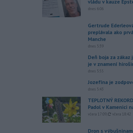
vládu v kauze Epst
dnes 6:06
Gertrude Ederleov
preplávala ako prv
Manche
dnes 5:39
Deň boja za zákaz 
je v znamení hiroš
dnes 5:55
Jozefína je zodpo
dnes 5:43
TEPLOTNÝ REKORD
Padol v Kamenici 
aktualizovan
včera 17:09
,
včera 18:42
Dron s výbušninami