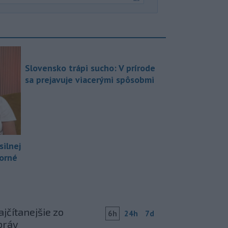
Slovensko trápi sucho: V prírode
sa prejavuje viacerými spôsobmi
silnej
borné
jčítanejšie zo
6h
24h
7d
práv