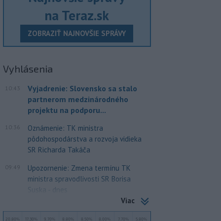
na Teraz.sk
ZOBRAZIŤ NAJNOVŠIE SPRÁVY
Vyhlásenia
Vyjadrenie: Slovensko sa stalo
10:43
partnerom medzinárodného
projektu na podporu...
10:36
Oznámenie: TK ministra
pôdohospodárstva a rozvoja vidieka
SR Richarda Takáča
09:49
Upozornenie: Zmena termínu TK
ministra spravodlivosti SR Borisa
Suska - dnes
Viac