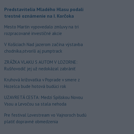
Predstavitelia Mladého Hlasu podali
trestné oznámenie na I. Korčoka
Mesto Martin vypovedalo zmluvy na tri
rozpracované investičné akcie
V Košiciach Nad jazerom začína výstavba
chodníka,otvorili aj pumptrack
ZRÁŽKA VLAKU S AUTOM V LOZORNE:
Rušňovodič jej už nedokázal zabrániť
Kruhová križovatka v Poprade v smere z
Hozelca bude hotová budúci rok
UZAVRETÁ CESTA: Medzi Spišskou Novou
Vsou a Levočou sa stala nehoda
Pre festival Lovestream vo Vajnoroch budú
platiť dopravné obmedzenia