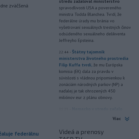
stredu zažaloval ministerstvo
odne zväčšená
spravodlivosti USA a povereného
ministra Todda Blanchea. Tvrdí, že
federálne úrady mu bránia vo
vyšetrovaní sexuálnych trestných činov
odsúdeného sexuálneho delikventa
Jeffreyho Epsteina.
-
Štátny tajomník
22:44
ministerstva životného prostredia
Filip Kuffa tvrdí,
že mu Európska
komisia (EK) dala za pravdu v
súvislosti s vládnou pripomienkou k
zonáciám národných parkov (NP) a
naďalej je tak ohrozených 450
miliónov eur z plánu obnovy.
-
Nemecko v stredu začalo
21:25
vyšetrovanie po tom, ako sa v noci
Viac
v
blízkosti vzletovej a pristávacej
dráhy na letisku Lipsko/Halle našiel
Videá a prenosy
aluje federálnu
dron naložený výbušninami.