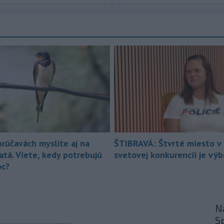
-
Izraelská armáda v stredu
17:58
vykonala raziu v palestínskom
utečeneckom
tábore Kalandijá
neďaleko Jeruzalema, kde narastá
napätie, pretože jeho obyvatelia sa
obávajú vysťahovania.
-
Na severnom výbežku
17:32
ostrova Szigetcsúcs na Dunaji v
maďarskej obci
Kisoroszi našli v
koryte rieky bombu s hmotnosťou
približne 500 kilogramov. Samospráva
to v stredu uviedla na svojej webovej
orúčavách myslite aj na
ŠTIBRAVÁ: Štvrté miesto v 
stránke, pričom neskôr napísala, že
atá. Viete, kedy potrebujú
svetovej konkurencii je vý
pyrotechnici ju úspešne odstránili.
c?
-
Pri izraelskom útoku na juhu
17:19
Libanonu zahynul v stredu jeden
človek a
ďalších 11 utrpelo zranenia.
Izraelská armáda zároveň oznámila,
Na
že v danej oblasti začala novú vlnu
S