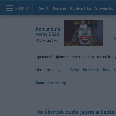
RUBRIKY
Index
Šport
Počasie
Publicistika
Slovensko
Komunálne
voľby 2026
S
Všetky správy
Úprimne ľutujeme, že sme nenašli odkaz na ktor
Aktuálne témy:
Kvízy
Podcasty
Rok Ľ.Š
Komunálne voľby
Vo štvrtok bude jasno a teplo