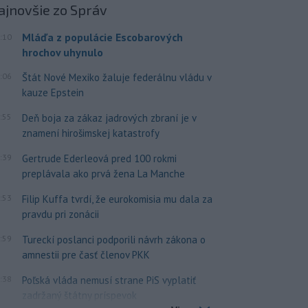
ajnovšie
zo Správ
Mláďa z populácie Escobarových
:10
hrochov uhynulo
:06
Štát Nové Mexiko žaluje federálnu vládu v
kauze Epstein
:55
Deň boja za zákaz jadrových zbraní je v
znamení hirošimskej katastrofy
:39
Gertrude Ederleová pred 100 rokmi
preplávala ako prvá žena La Manche
:53
Filip Kuffa tvrdí, že eurokomisia mu dala za
pravdu pri zonácii
:59
Tureckí poslanci podporili návrh zákona o
amnestii pre časť členov PKK
:38
Poľská vláda nemusí strane PiS vyplatiť
zadržaný štátny príspevok