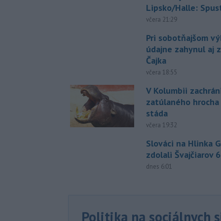
Lipsko/Halle: Spus
včera 21:29
Pri sobotňajšom v
údajne zahynul aj 
Čajka
včera 18:55
V Kolumbii zachrán
zatúlaného hrocha
stáda
včera 19:32
Slováci na Hlinka 
zdolali Švajčiarov 6
dnes 6:01
Politika na sociálnych 