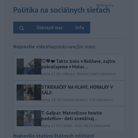
Politika na sociálnych sieťach
Zobraziť viac
Info
Najnovšie videá
Najsledovanejšie videá
🤍💙❤️ Takto bolo v Rožňave, zajtra
pokračujeme v Malac...
včera 21:04
|
Mikulec Roman
|
840
zobrazení
STRIEKAČKY NA HLAVE, HORALKY V
SÁLE.
včera 18:18
|
Danko Andrej
|
726
zobrazení
T. Gašpar: Matovičovo hnutie
pedofilov - deti zneužívaj...
včera 17:59
|
Smer - SSD
|
8125
zobrazení
Najnovšie statusy štátnych inštitúcií