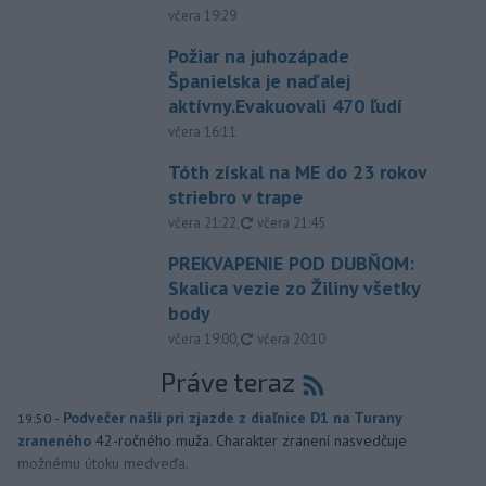
včera 19:29
Požiar na juhozápade
Španielska je naďalej
aktívny.Evakuovali 470 ľudí
včera 16:11
Tóth získal na ME do 23 rokov
striebro v trape
aktualizované
včera 21:22
,
včera 21:45
PREKVAPENIE POD DUBŇOM:
Skalica vezie zo Žiliny všetky
body
aktualizované
včera 19:00
,
včera 20:10
Práve teraz
-
Podvečer našli pri zjazde z diaľnice D1 na Turany
19:50
zraneného
42-ročného muža. Charakter zranení nasvedčuje
možnému útoku medveďa.