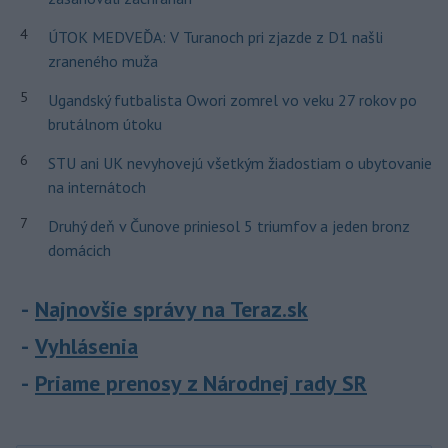
4
ÚTOK MEDVEĎA: V Turanoch pri zjazde z D1 našli
zraneného muža
5
Ugandský futbalista Owori zomrel vo veku 27 rokov po
brutálnom útoku
6
STU ani UK nevyhovejú všetkým žiadostiam o ubytovanie
na internátoch
7
Druhý deň v Čunove priniesol 5 triumfov a jeden bronz
domácich
Najnovšie správy na Teraz.sk
Vyhlásenia
Priame prenosy z Národnej rady SR