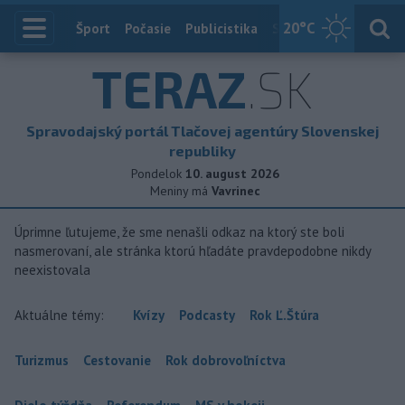
20
°C
Index
Šport
Počasie
Publicistika
Slovensko
Zahranič
TERAZ
.SK
Spravodajský portál Tlačovej agentúry Slovenskej
republiky
Pondelok
10. august 2026
Meniny má
Vavrinec
Úprimne ľutujeme, že sme nenašli odkaz na ktorý ste boli
nasmerovaní, ale stránka ktorú hľadáte pravdepodobne nikdy
neexistovala
Aktuálne témy:
Kvízy
Podcasty
Rok Ľ.Štúra
Turizmus
Cestovanie
Rok dobrovoľníctva