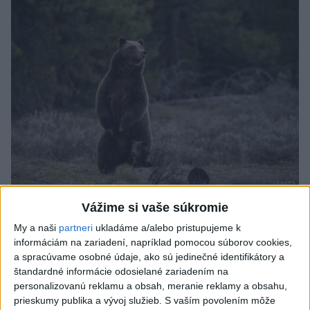
ÚTOK MEDVEĎA: V Turanoch pri zjazde z
Vážime si vaše súkromie
D1 našli zraneného muža
My a naši
partneri
ukladáme a/alebo pristupujeme k
informáciám na zariadení, napríklad pomocou súborov cookies,
Charakter zranení nasvedčuje možnému útoku medveďa.
a spracúvame osobné údaje, ako sú jedinečné identifikátory a
aktualizované
včera 19:41
,
včera 20:00
štandardné informácie odosielané zariadením na
personalizovanú reklamu a obsah, meranie reklamy a obsahu,
Slovensko
prieskumy publika a vývoj služieb.
S vaším povolením môže