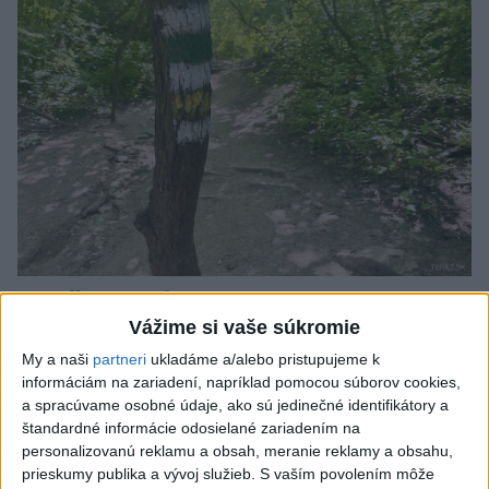
SMRŤ V HORÁCH: V Západných Tatrách
Vážime si vaše súkromie
zomrel 76-ročný turista
My a naši
partneri
ukladáme a/alebo pristupujeme k
Muža sa na základe telefonickej inštruktáže operátorky
informáciám na zariadení, napríklad pomocou súborov cookies,
záchrannej zdravotnej služby pokúsili zachrániť riadenou
a spracúvame osobné údaje, ako sú jedinečné identifikátory a
resuscitáciou.
štandardné informácie odosielané zariadením na
včera 20:04
personalizovanú reklamu a obsah, meranie reklamy a obsahu,
prieskumy publika a vývoj služieb.
S vaším povolením môže