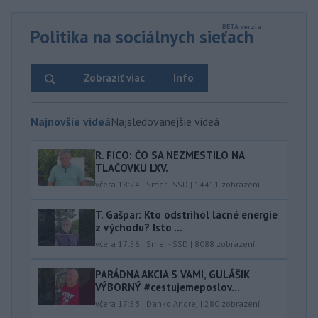
Politika na sociálnych sieťach
Zobraziť viac
Info
Najnovšie videá
Najsledovanejšie videá
R. FICO: ČO SA NEZMESTILO NA
TLAČOVKU LXV.
včera 18:24
|
Smer - SSD
|
14411
zobrazení
T. Gašpar: Kto odstrihol lacné energie
z východu? Isto ...
včera 17:56
|
Smer - SSD
|
8088
zobrazení
PARÁDNA AKCIA S VAMI, GULÁŠIK
VÝBORNÝ #cestujemeposlov...
včera 17:53
|
Danko Andrej
|
280
zobrazení