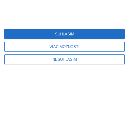
SÚHLASÍM
VIAC MOŽNOSTÍ
NESÚHLASÍM
....