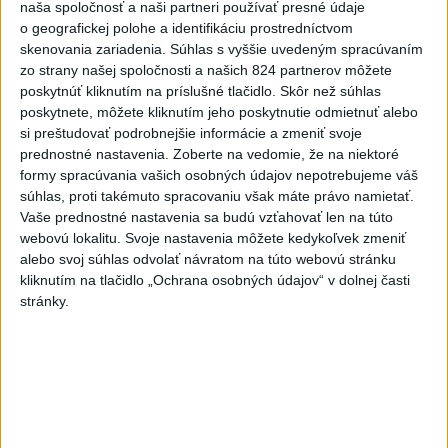
Slovensko
naša spoločnosť a naši partneri používať presné údaje
o geografickej polohe a identifikáciu prostredníctvom
Fico: Suchá musia viesť k
skenovania zariadenia. Súhlas s vyššie uvedeným spracúvaním
zo strany našej spoločnosti a našich 824 partnerov môžete
razantnejšej ochrane vody na
poskytnúť kliknutím na príslušné tlačidlo. Skôr než súhlas
Slovensku
poskytnete, môžete kliknutím jeho poskytnutie odmietnuť alebo
včera 21:39
si preštudovať podrobnejšie informácie a zmeniť svoje
prednostné nastavenia.
Zoberte na vedomie, že na niektoré
Polícia vyzýva mladých, aby boli opatrní s požívaním
formy spracúvania vašich osobných údajov nepotrebujeme váš
alkoholu
súhlas, proti takémuto spracovaniu však máte právo namietať.
Vaše prednostné nastavenia sa budú vzťahovať len na túto
MZVEZ: V Nemecku zavedú zákaz konzumácie alkoholu na
webovú lokalitu. Svoje nastavenia môžete kedykoľvek zmeniť
staniciach
alebo svoj súhlas odvolať návratom na túto webovú stránku
kliknutím na tlačidlo „Ochrana osobných údajov“ v dolnej časti
POZOR NA HARÚČAVY: SHMÚ vydalo výstrahy prvého
stránky.
stupňa pred teplom
Zahraničie
Turecko vyzvalo Ukrajinu a Rusko na
zastavenie útokov v Čiernom mori
včera 21:54