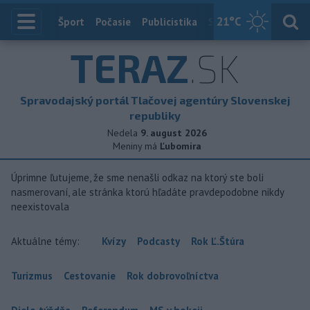
21
°C
Index
Šport
Počasie
Publicistika
Slovensko
Zahranič
TERAZ
.SK
Spravodajský portál Tlačovej agentúry Slovenskej
republiky
Nedela
9. august 2026
Meniny má
Ľubomíra
Úprimne ľutujeme, že sme nenašli odkaz na ktorý ste boli
nasmerovaní, ale stránka ktorú hľadáte pravdepodobne nikdy
neexistovala
Aktuálne témy:
Kvízy
Podcasty
Rok Ľ.Štúra
Turizmus
Cestovanie
Rok dobrovoľníctva