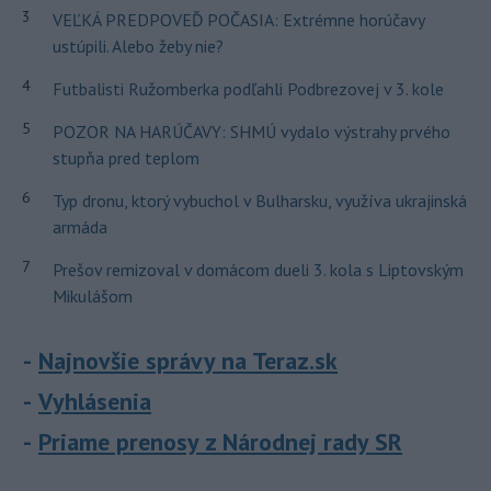
3
VEĽKÁ PREDPOVEĎ POČASIA: Extrémne horúčavy
ustúpili. Alebo žeby nie?
4
Futbalisti Ružomberka podľahli Podbrezovej v 3. kole
5
POZOR NA HARÚČAVY: SHMÚ vydalo výstrahy prvého
stupňa pred teplom
6
Typ dronu, ktorý vybuchol v Bulharsku, využíva ukrajinská
armáda
7
Prešov remizoval v domácom dueli 3. kola s Liptovským
Mikulášom
Najnovšie správy na Teraz.sk
Vyhlásenia
Priame prenosy z Národnej rady SR