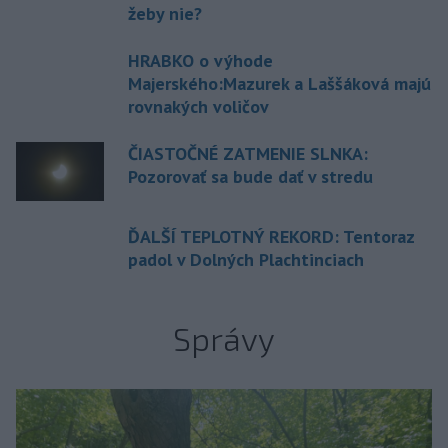
žeby nie?
HRABKO o výhode
Majerského:Mazurek a Laššáková majú
rovnakých voličov
ČIASTOČNÉ ZATMENIE SLNKA:
Pozorovať sa bude dať v stredu
ĎALŠÍ TEPLOTNÝ REKORD: Tentoraz
padol v Dolných Plachtinciach
Správy