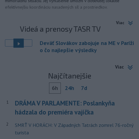
mimoriadnu situáciu. Jej vyhlásenie umožní v dotknutej lokalite
efektívnejšiu koordináciu nasadených síl a prostriedkov.
Viac
Videá a prenosy TASR TV
Deväť Slovákov zabojuje na ME v Paríži
o čo najlepšie výsledky
Viac
Najčítanejšie
6h
24h
7d
DRÁMA V PARLAMENTE: Poslankyňa
1
hádzala do premiéra vajíčka
2
SMRŤ V HORÁCH: V Západných Tatrách zomrel 76-ročný
turista