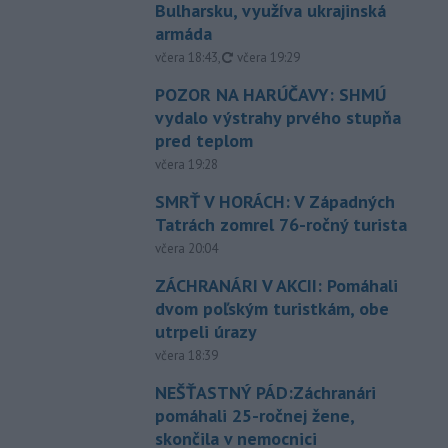
Bulharsku, využíva ukrajinská
armáda
aktualizované
včera 18:43
,
včera 19:29
POZOR NA HARÚČAVY: SHMÚ
vydalo výstrahy prvého stupňa
pred teplom
včera 19:28
SMRŤ V HORÁCH: V Západných
Tatrách zomrel 76-ročný turista
včera 20:04
ZÁCHRANÁRI V AKCII: Pomáhali
dvom poľským turistkám, obe
utrpeli úrazy
včera 18:39
NEŠŤASTNÝ PÁD:Záchranári
pomáhali 25-ročnej žene,
skončila v nemocnici