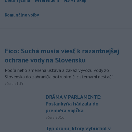
Dielo týždňa
Referendum
MS v hokeji
Komunálne voľby
Fico: Suchá musia viesť k razantnejšej
ochrane vody na Slovensku
Podľa neho zmenená ústava a zákaz vývozu vody zo
Slovenska do zahraničia potrubím či cisternami nestačí.
včera 21:39
DRÁMA V PARLAMENTE:
Poslankyňa hádzala do
premiéra vajíčka
včera 20:16
Typ dronu, ktorý vybuchol v