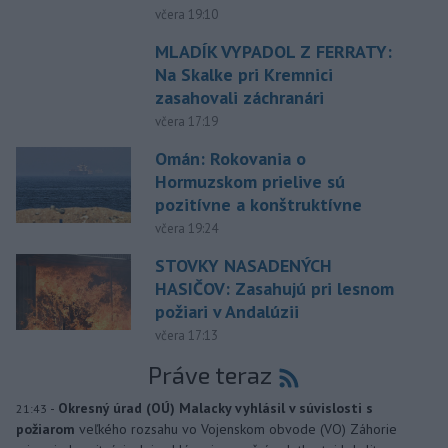
včera 19:10
MLADÍK VYPADOL Z FERRATY:
Na Skalke pri Kremnici
zasahovali záchranári
včera 17:19
Omán: Rokovania o
Hormuzskom prielive sú
pozitívne a konštruktívne
včera 19:24
STOVKY NASADENÝCH
HASIČOV: Zasahujú pri lesnom
požiari v Andalúzii
včera 17:13
Práve teraz
-
Okresný úrad (OÚ) Malacky vyhlásil v súvislosti s
21:43
požiarom
veľkého rozsahu vo Vojenskom obvode (VO) Záhorie