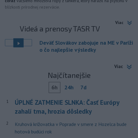
čoraz
väčšieho množstva ropy z tankera, ktorý narazil na plytčinu v
blízkosti prírodnej rezervácie.
Viac
Videá a prenosy TASR TV
Deväť Slovákov zabojuje na ME v Paríži
o čo najlepšie výsledky
Viac
Najčítanejšie
6h
24h
7d
ÚPLNÉ ZATMENIE SLNKA: Časť Európy
1
zahalí tma, hrozia dôsledky
2
Kruhová križovatka v Poprade v smere z Hozelca bude
hotová budúci rok