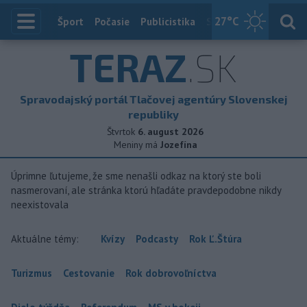
27
°C
Index
Šport
Počasie
Publicistika
Slovensko
Zahranič
TERAZ
.SK
Spravodajský portál Tlačovej agentúry Slovenskej
republiky
Štvrtok
6. august 2026
Meniny má
Jozefína
Úprimne ľutujeme, že sme nenašli odkaz na ktorý ste boli
nasmerovaní, ale stránka ktorú hľadáte pravdepodobne nikdy
neexistovala
Aktuálne témy:
Kvízy
Podcasty
Rok Ľ.Štúra
Turizmus
Cestovanie
Rok dobrovoľníctva