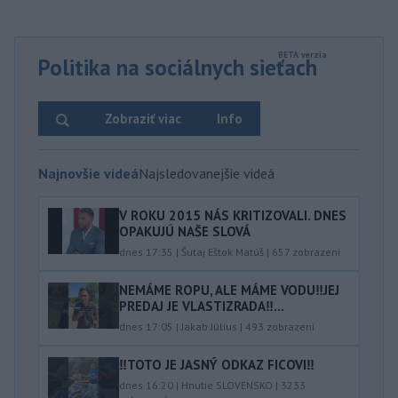
Politika na sociálnych sieťach
Zobraziť viac
Info
Najnovšie videá
Najsledovanejšie videá
V ROKU 2015 NÁS KRITIZOVALI. DNES
OPAKUJÚ NAŠE SLOVÁ
dnes 17:35
|
Šutaj Eštok Matúš
|
657
zobrazení
NEMÁME ROPU, ALE MÁME VODU‼️JEJ
PREDAJ JE VLASTIZRADA‼️...
dnes 17:05
|
Jakab Július
|
493
zobrazení
‼️TOTO JE JASNÝ ODKAZ FICOVI‼️
dnes 16:20
|
Hnutie SLOVENSKO
|
3233