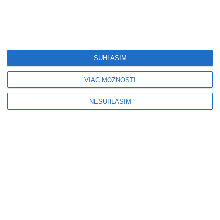
SÚHLASÍM
VIAC MOŽNOSTÍ
....
NESÚHLASÍM