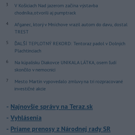
3
V Košiciach Nad jazerom začína výstavba
chodníka,otvorili aj pumptrack
4
Afganec, ktorý v Mníchove vrazil autom do davu, dostal
TREST
5
ĎALŠÍ TEPLOTNÝ REKORD: Tentoraz padol v Dolných
Plachtinciach
6
Na kúpalisku Diakovce UNIKALA LÁTKA, osem ľudí
skončilo v nemocnici
7
Mesto Martin vypovedalo zmluvy na tri rozpracované
investičné akcie
Najnovšie správy na Teraz.sk
Vyhlásenia
Priame prenosy z Národnej rady SR