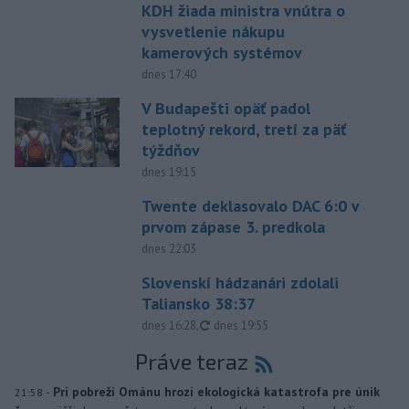
KDH žiada ministra vnútra o
vysvetlenie nákupu
kamerových systémov
dnes 17:40
V Budapešti opäť padol
teplotný rekord, tretí za päť
týždňov
dnes 19:15
Twente deklasovalo DAC 6:0 v
prvom zápase 3. predkola
dnes 22:03
Slovenskí hádzanári zdolali
Taliansko 38:37
aktualizované
dnes 16:28
,
dnes 19:55
Práve teraz
-
Pri pobreží Ománu hrozí ekologická katastrofa pre únik
21:58