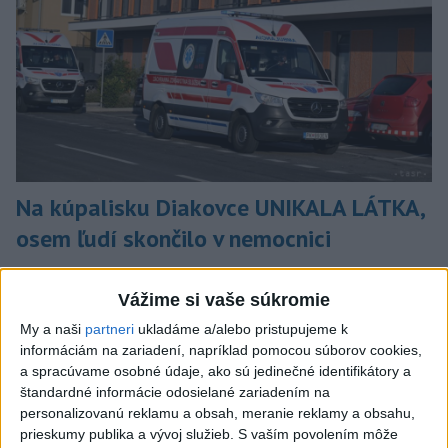
Na kúpalisku Diakovce UNIKALA LÁTKA,
osem ľudí skončilo v nemocnici
Na mieste zasahovala aj polícia v súčinnosti s ďalšími
záchrannými zložkami.
Vážime si vaše súkromie
aktualizované
dnes 18:23
,
dnes 21:38
My a naši
partneri
ukladáme a/alebo pristupujeme k
informáciám na zariadení, napríklad pomocou súborov cookies,
Slovensko
a spracúvame osobné údaje, ako sú jedinečné identifikátory a
štandardné informácie odosielané zariadením na
ŽSK: VšZP znevýhodnila krajské
personalizovanú reklamu a obsah, meranie reklamy a obsahu,
nemocnice v porovnaní so
prieskumy publika a vývoj služieb.
S vaším povolením môže