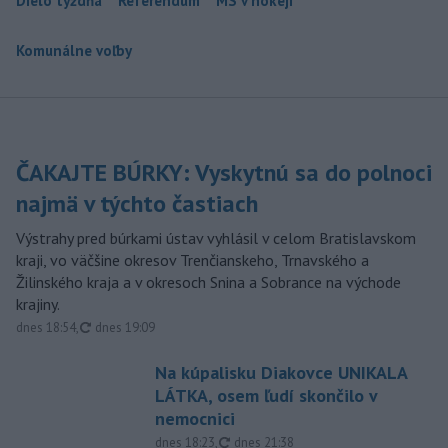
Dielo týždňa
Referendum
MS v hokeji
Komunálne voľby
ČAKAJTE BÚRKY: Vyskytnú sa do polnoci
najmä v týchto častiach
Výstrahy pred búrkami ústav vyhlásil v celom Bratislavskom
kraji, vo väčšine okresov Trenčianskeho, Trnavského a
Žilinského kraja a v okresoch Snina a Sobrance na východe
krajiny.
aktualizované
dnes 18:54
,
dnes 19:09
Na kúpalisku Diakovce UNIKALA
LÁTKA, osem ľudí skončilo v
nemocnici
aktualizované
dnes 18:23
,
dnes 21:38