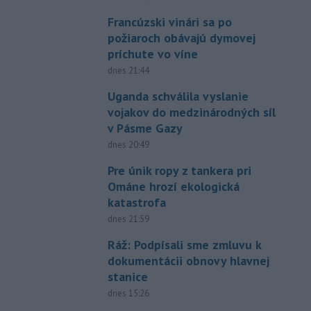
Francúzski vinári sa po
požiaroch obávajú dymovej
príchute vo víne
dnes 21:44
Uganda schválila vyslanie
vojakov do medzinárodných síl
v Pásme Gazy
dnes 20:49
Pre únik ropy z tankera pri
Ománe hrozí ekologická
katastrofa
dnes 21:59
Ráž: Podpísali sme zmluvu k
dokumentácii obnovy hlavnej
stanice
dnes 15:26