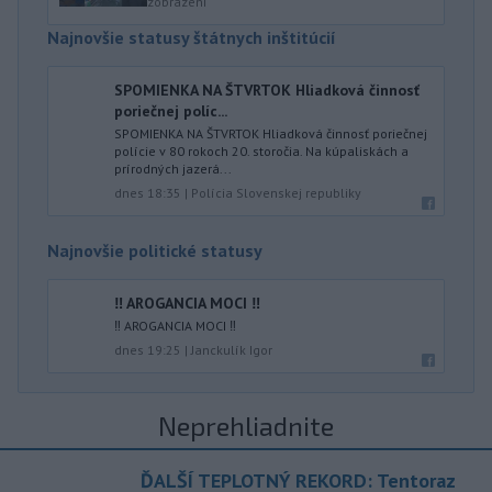
zobrazení
Najnovšie statusy štátnych inštitúcií
SPOMIENKA NA ŠTVRTOK Hliadková činnosť
poriečnej políc...
SPOMIENKA NA ŠTVRTOK Hliadková činnosť poriečnej
polície v 80 rokoch 20. storočia. Na kúpaliskách a
prírodných jazerá...
dnes 18:35
|
Polícia Slovenskej republiky
Najnovšie politické statusy
‼️ AROGANCIA MOCI ‼️
‼️ AROGANCIA MOCI ‼️
dnes 19:25
|
Janckulík Igor
Neprehliadnite
ĎALŠÍ TEPLOTNÝ REKORD: Tentoraz