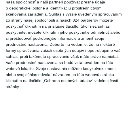
súkromnými
naša spoločnosť a naši partneri používať presné údaje
o geografickej polohe a identifikáciu prostredníctvom
dnes 17:57
skenovania zariadenia. Súhlas s vyššie uvedeným spracúvaním
KDH žiada ministra vnútra o vysvetlenie nákupu kamerových
zo strany našej spoločnosti a našich 824 partnerov môžete
systémov
poskytnúť kliknutím na príslušné tlačidlo. Skôr než súhlas
poskytnete, môžete kliknutím jeho poskytnutie odmietnuť alebo
Rezort vnútra reaguje na kritiku pri modernizácii dopravných
si preštudovať podrobnejšie informácie a zmeniť svoje
kamier
prednostné nastavenia.
Zoberte na vedomie, že na niektoré
formy spracúvania vašich osobných údajov nepotrebujeme váš
SKSaPA žiada kompenzáciu pre sestry v ADOS pre sťažené
súhlas, proti takémuto spracovaniu však máte právo namietať.
Vaše prednostné nastavenia sa budú vzťahovať len na túto
podmienky
webovú lokalitu. Svoje nastavenia môžete kedykoľvek zmeniť
Zahraničie
alebo svoj súhlas odvolať návratom na túto webovú stránku
kliknutím na tlačidlo „Ochrana osobných údajov“ v dolnej časti
stránky.
Pre únik ropy z tankera pri Ománe
hrozí ekologická katastrofa
dnes 21:59
Francúzski vinári sa po požiaroch obávajú dymovej príchute
vo víne