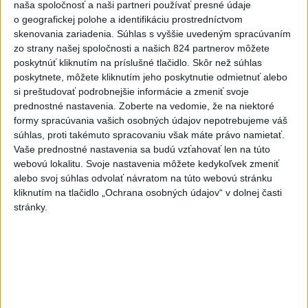
Viac
naša spoločnosť a naši partneri používať presné údaje
Videá a prenosy TASR TV
o geografickej polohe a identifikáciu prostredníctvom
skenovania zariadenia. Súhlas s vyššie uvedeným spracúvaním
Deväť Slovákov zabojuje na ME v Paríži
zo strany našej spoločnosti a našich 824 partnerov môžete
poskytnúť kliknutím na príslušné tlačidlo. Skôr než súhlas
o čo najlepšie výsledky
poskytnete, môžete kliknutím jeho poskytnutie odmietnuť alebo
si preštudovať podrobnejšie informácie a zmeniť svoje
Viac
prednostné nastavenia.
Zoberte na vedomie, že na niektoré
Najčítanejšie
formy spracúvania vašich osobných údajov nepotrebujeme váš
súhlas, proti takémuto spracovaniu však máte právo namietať.
6h
24h
7d
Vaše prednostné nastavenia sa budú vzťahovať len na túto
webovú lokalitu. Svoje nastavenia môžete kedykoľvek zmeniť
alebo svoj súhlas odvolať návratom na túto webovú stránku
DRÁMA V PARLAMENTE: Poslankyňa
1
kliknutím na tlačidlo „Ochrana osobných údajov“ v dolnej časti
hádzala do premiéra vajíčka
stránky.
2
Festival Lovestream 2026 pokračuje, druhý deň zakončil
Robbie Williams
3
Skončili ďalšie desiatky menších pôšt, samosprávam sa
to nepáči