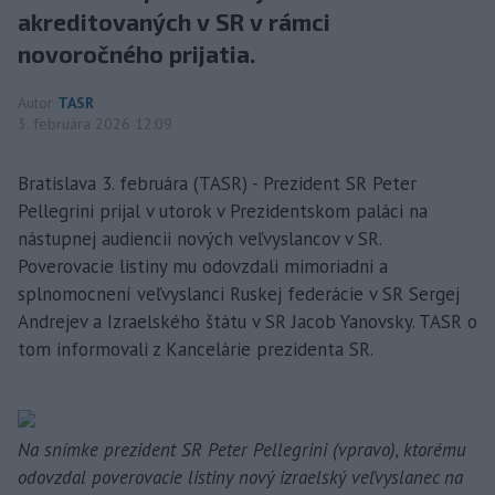
akreditovaných v SR v rámci
novoročného prijatia.
Autor
TASR
3. februára 2026 12:09
Bratislava 3. februára (TASR) - Prezident SR Peter
Pellegrini prijal v utorok v Prezidentskom paláci na
nástupnej audiencii nových veľvyslancov v SR.
Poverovacie listiny mu odovzdali mimoriadni a
splnomocnení veľvyslanci Ruskej federácie v SR Sergej
Andrejev a Izraelského štátu v SR Jacob Yanovsky. TASR o
tom informovali z Kancelárie prezidenta SR.
Na snímke prezident SR Peter Pellegrini (vpravo), ktorému
odovzdal poverovacie listiny nový izraelský veľvyslanec na