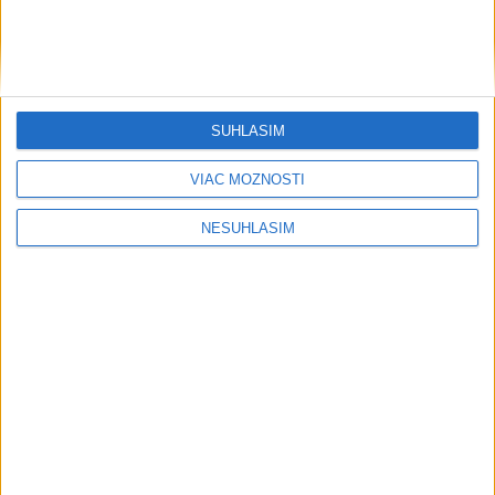
SÚHLASÍM
VIAC MOŽNOSTÍ
....
NESÚHLASÍM