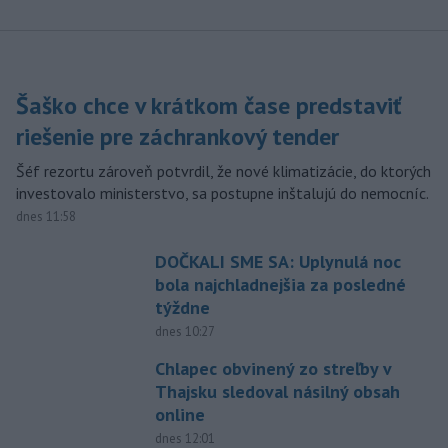
Šaško chce v krátkom čase predstaviť
riešenie pre záchrankový tender
Šéf rezortu zároveň potvrdil, že nové klimatizácie, do ktorých
investovalo ministerstvo, sa postupne inštalujú do nemocníc.
dnes 11:58
DOČKALI SME SA: Uplynulá noc
bola najchladnejšia za posledné
týždne
dnes 10:27
Chlapec obvinený zo streľby v
Thajsku sledoval násilný obsah
online
dnes 12:01