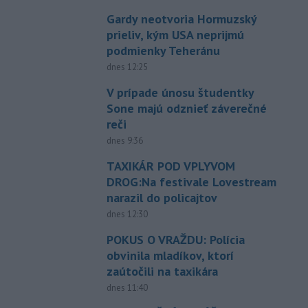
Gardy neotvoria Hormuzský
prieliv, kým USA neprijmú
podmienky Teheránu
dnes 12:25
V prípade únosu študentky
Sone majú odznieť záverečné
reči
dnes 9:36
TAXIKÁR POD VPLYVOM
DROG:Na festivale Lovestream
narazil do policajtov
dnes 12:30
POKUS O VRAŽDU: Polícia
obvinila mladíkov, ktorí
zaútočili na taxikára
dnes 11:40