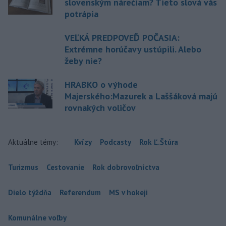
slovenským nárečiam? Tieto slová vás
potrápia
VEĽKÁ PREDPOVEĎ POČASIA:
Extrémne horúčavy ustúpili. Alebo
žeby nie?
HRABKO o výhode
Majerského:Mazurek a Laššáková majú
rovnakých voličov
Aktuálne témy:
Kvízy
Podcasty
Rok Ľ.Štúra
Turizmus
Cestovanie
Rok dobrovoľníctva
Dielo týždňa
Referendum
MS v hokeji
Komunálne voľby