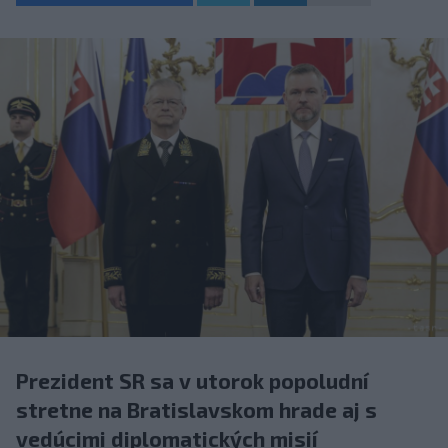
Prezident SR sa v utorok popoludní
stretne na Bratislavskom hrade aj s
vedúcimi diplomatických misií