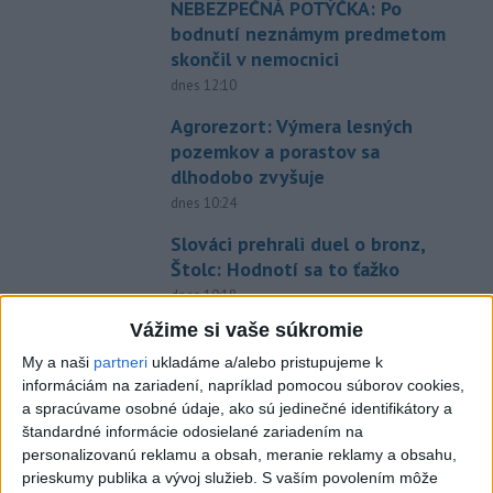
NEBEZPEČNÁ POTÝČKA: Po
bodnutí neznámym predmetom
skončil v nemocnici
dnes 12:10
Agrorezort: Výmera lesných
pozemkov a porastov sa
dlhodobo zvyšuje
dnes 10:24
Slováci prehrali duel o bronz,
Štolc: Hodnotí sa to ťažko
dnes 10:18
Vážime si vaše súkromie
Práve teraz
My a naši
partneri
ukladáme a/alebo pristupujeme k
-
Ukrajina plánuje kúpiť od Turecka delostrelecké zbrane
12:42
informáciám na zariadení, napríklad pomocou súborov cookies,
americkej
výroby vrátane 70 rakiet ATACMS a 12 salvových
a spracúvame osobné údaje, ako sú jedinečné identifikátory a
raketových systémov M270, uviedol v sobotu ukrajinský web
štandardné informácie odosielané zariadením na
Militarnyj.
personalizovanú reklamu a obsah, meranie reklamy a obsahu,
prieskumy publika a vývoj služieb.
S vaším povolením môže