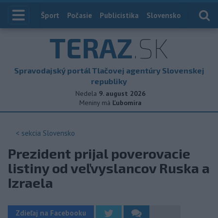
Index
Šport
Počasie
Publicistika
Slovensko
Zahranič
TERAZ
.SK
Spravodajský portál Tlačovej agentúry Slovenskej
republiky
Nedela
9. august 2026
Meniny má
Ľubomíra
< sekcia
Slovensko
Prezident prijal poverovacie
listiny od veľvyslancov Ruska a
Izraela
Zdieľaj na Facebooku