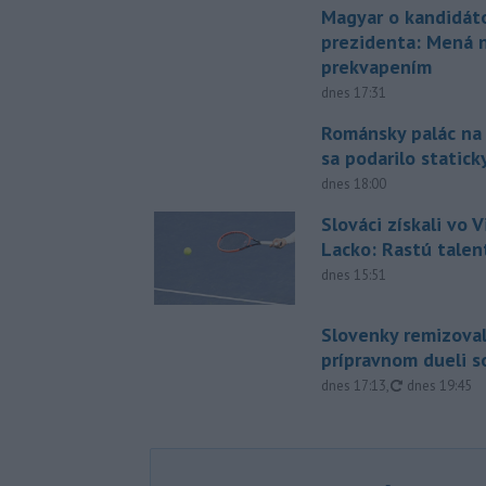
Magyar o kandidát
prezidenta: Mená 
prekvapením
dnes 17:31
Románsky palác na
sa podarilo statick
dnes 18:00
Slováci získali vo V
Lacko: Rastú talen
dnes 15:51
Slovenky remizoval
prípravnom dueli s
aktualizovan
dnes 17:13
,
dnes 19:45