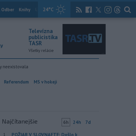
24
°C
 Odber
Knihy
Útulkovo
Magazín
News Now
Archív
TASR
Televízna
publicistika
TASR
ky
Všetky relácie
y neexistovala
Referendum
MS v hokeji
Najčítanejšie
6h
24h
7d
POŽIAR V SLOVNAFTE: Došlo k
1