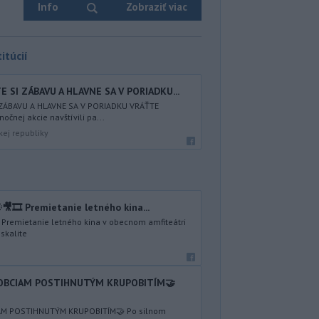
Info
Zobraziť viac
itúcií
 SI ZÁBAVU A HLAVNE SA V PORIADKU...
 ZÁBAVU A HLAVNE SA V PORIADKU VRÁŤTE
nočnej akcie navštívili pa...
kej republiky
🎥🎞️ Premietanie letného kina...
️ Premietanie letného kina v obecnom amfiteátri
skalite
 OBCIAM POSTIHNUTÝM KRUPOBITÍM🤝
AM POSTIHNUTÝM KRUPOBITÍM🤝 Po silnom