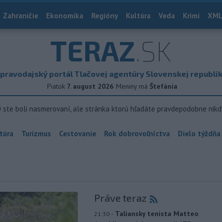
Zahraničie
Ekonomika
Regióny
Kultúra
Veda
Krimi
XML
TERAZ
.SK
pravodajský portál Tlačovej agentúry Slovenskej republi
Piatok
7. august 2026
Meniny má
Štefánia
ý ste boli nasmerovaní, ale stránka ktorú hľadáte pravdepodobne nikd
túra
Turizmus
Cestovanie
Rok dobrovoľníctva
Dielo týždňa
Práve teraz
-
Taliansky tenista Matteo
21:30