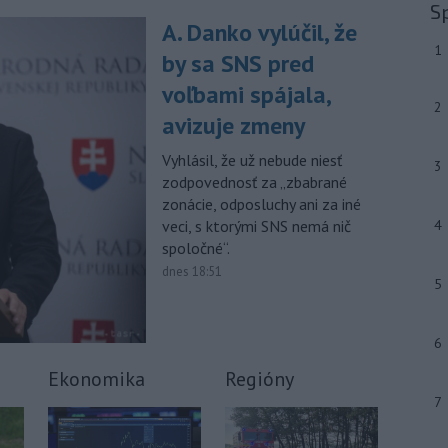
júla 2026 herečka a dlhoročná
S
členka
Slovenského komorného
A. Danko vylúčil, že
divadla (SKD) v Martine Helena
1
by sa SNS pred
Sudická.
voľbami spájala,
-
Národná diaľničná
10:15
2
avizuje zmeny
spoločnosť (NDS) ukončila výmenu
mostného
záveru na ľavej strane
Vyhlásil, že už nebude niesť
3
mosta Lanfranconi, ktorý je súčasťou
zodpovednosť za „zbabrané
bratislavskej diaľnice D2.
zonácie, odposluchy ani za iné
veci, s ktorými SNS nemá nič
4
Viac >
spoločné“.
dnes 18:51
5
6
Ekonomika
Regióny
7