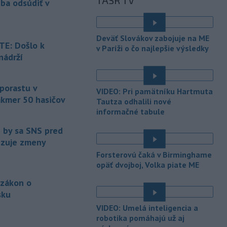
TASR TV
eba odsúdiť v
Maďarsku.
-
Piatkový požiar v
15:21
Deväť Slovákov zabojuje na ME
bratislavskej rafinérii Slovnaft je
E: Došlo k
v Paríži o čo najlepšie výsledky
pod kontrolou.
Príčina jeho vzniku
nádrží
bude predmetom vyšetrovania. Pre
é
TASR to potvrdil hovorca rafinérie
Anton Molnár.
 porastu v
VIDEO: Pri pamätníku Hartmuta
akmer 50 hasičov
-
Ministerstvo kultúry (MK) SR
Tautza odhalili nové
15:17
upraví verziu opatrenia o
informačné tabule
é
podrobnostiach poskytovania dotácií v
e by sa SNS pred
pôsobnosti rezortu.
vizuje zmeny
-
V bratislavskej rafinérii
14:17
Forsterovú čaká v Birminghame
Slovnaft horí uskladnený ropný
opäť dvojboj, Volka piate ME
produkt.
TASR o tom informovala
 zákon o
rafinéria s tým, že obyvateľom nehrozí
sku
nebezpečenstvo.
é
VIDEO: Umelá inteligencia a
-
Jedným zo zdravotných rizík
13:50
robotika pomáhajú už aj
na festivale môže byť vyššia