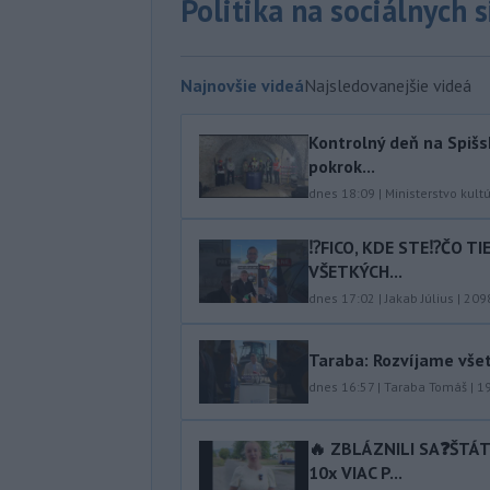
Politika na sociálnych 
Najnovšie videá
Najsledovanejšie videá
Kontrolný deň na Spišs
pokrok...
dnes 18:09
|
Ministerstvo kult
⁉️FICO, KDE STE⁉️ČO T
VŠETKÝCH...
dnes 17:02
|
Jakab Július
|
209
Taraba: Rozvíjame vše
dnes 16:57
|
Taraba Tomáš
|
1
🔥 ZBLÁZNILI SA❓️ŠTÁ
10x VIAC P...