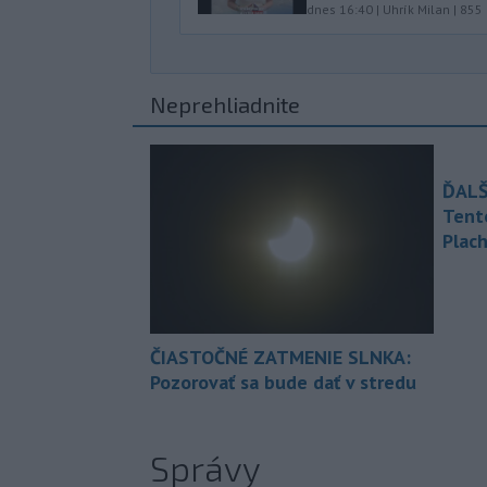
dnes 16:40
|
Uhrík Milan
|
855
Neprehliadnite
ĎALŠ
Tent
Plach
ČIASTOČNÉ ZATMENIE SLNKA:
Pozorovať sa bude dať v stredu
Správy