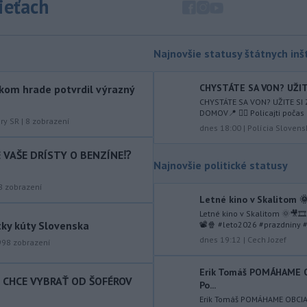
sieťach
augusta
rozhodnúť o novom
generálnom prokurátorovi, ak
parlament schváli skrátenie jeho
šesťmesačnej výpovednej lehoty.
Najnovšie statusy štátnych inšt
-
Silné búrky vo štvrtok
12:00
CHYSTÁTE SA VON? UŽITE
kom hrade potvrdil výrazný
vyvolali v hornatých oblastiach
CHYSTÁTE SA VON? UŽITE SI
západného
Rakúska povodne a
DOMOV📍 👮‍♂️ Policajti počas 
zosuvy pôdy.
úry SR
|
8
zobrazení
dnes 18:00
|
Polícia Slovens
-
Slovenský
11:51
IE VAŠE DRÍSTY O BENZÍNE⁉️
hydrometeorologický ústav (SHMÚ)
Najnovšie politické statusy
varuje v piatok
pred búrkami vo
8
zobrazení
viacerých okresoch stredného a
Letné kino v Skalitom 🌞
východného Slovenska. Vydal preto
Letné kino v Skalitom 🌞🎥🎞
výstrahu prvého stupňa.
tky kúty Slovenska
📽🍿 #leto2026 #prazdniny #
dnes 19:12
|
Cech Jozef
-
Ministerstvo vnútra (MV) SR
998
zobrazení
11:18
požiada Národný bezpečnostný
úrad
(NBÚ) o nezávislé odborné posúdenie
Erik Tomáš POMÁHAME
T CHCE VYBRAŤ OD ŠOFÉROV
Po...
dodaných radarových zariadení, ktoré
sú v pilotnej prevádzke.
Erik Tomáš POMÁHAME OBCI