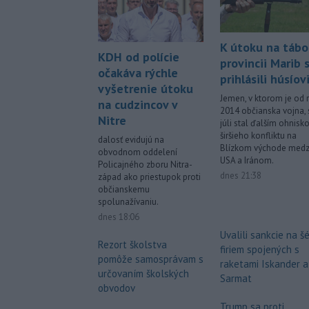
K útoku na tábo
KDH od polície
provincii Marib 
očakáva rýchle
prihlásili húsíov
vyšetrenie útoku
Jemen, v ktorom je od 
na cudzincov v
2014 občianska vojna, 
Nitre
júli stal ďalším ohnis
širšieho konfliktu na
dalosť evidujú na
Blízkom východe medz
obvodnom oddelení
USA a Iránom.
Policajného zboru Nitra-
dnes 21:38
západ ako priestupok proti
občianskemu
spolunažívaniu.
dnes 18:06
Uvalili sankcie na š
Rezort školstva
firiem spojených s
pomôže samosprávam s
raketami Iskander a
určovaním školských
Sarmat
obvodov
Trump sa proti