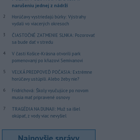
narušeniu jednej z nádrží
2
Horúčavy vystriedajú búrky: Výstrahy
vydali vo viacerých okresoch
3
ČIASTOČNÉ ZATMENIE SLNKA: Pozorovať
sa bude dať v stredu
4
V časti Košice-Krásna otvorili park
pomenovaný po kňazovi Semivanovi
5
VEĽKÁ PREDPOVEĎ POČASIA: Extrémne
horúčavy ustúpili. Alebo žeby nie?
6
Fridrichová: Školy vyučujúce po novom
musia mať pripravené osnovy
7
TRAGÉDIA NA DUNAJI: Muž sa išiel
okúpať, z vody viac nevyšiel
Najnovšie správy