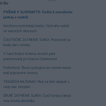
práv
POŽIAR V SLOVNAFTE: Došlo k narušeniu
jednej z nádrží
Horúčavy vystriedajú búrky: Výstrahy vydali
vo viacerých okresoch
ČIASTOČNÉ ZATMENIE SLNKA: Pozorovať sa
bude dať v stredu
V časti Košice-Krásna otvorili park
pomenovaný po kňazovi Semivanovi
Fridrichová: Školy vyučujúce po novom musia
mať pripravené osnovy
TRAGÉDIA NA DUNAJI: Muž sa išiel okúpať, z
vody viac nevyšiel
ÚPLNÉ ZATMENIE SLNKA: Časť Európy zahalí
tma, hrozia dôsledky