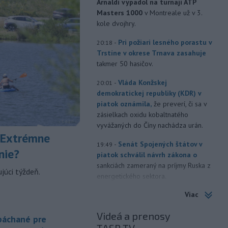
Arnaldi vypadol na turnaji ATP
Masters 1000
v Montreale už v 3.
kole dvojhry.
-
Pri požiari lesného porastu v
20:18
Trstíne v okrese Trnava zasahuje
takmer 50 hasičov.
-
Vláda Konžskej
20:01
demokratickej republiky (KDR) v
piatok oznámila,
že preverí, či sa v
zásielkach oxidu kobaltnatého
vyvážaných do Číny nachádza urán.
 Extrémne
-
Senát Spojených štátov v
19:49
nie?
piatok schválil návrh zákona o
sankciách zameraný na príjmy Ruska z
júci týždeň.
energetického sektora.
Viac
-
Slovenská polícia prispela k
16:08
objasneniu prípadu prevádzačstva,
Videá a prenosy
ktorý sa podarilo ukončiť
 páchané pre
právoplatným odsúdením páchateľa v