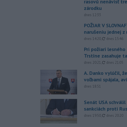
rasovú nenávisť tr
zárodku
dnes 12:33
POŽIAR V SLOVNAFT
narušeniu jednej z 
aktualizovan
dnes 14:20
,
dnes 15:46
Pri požiari lesného
Trstíne zasahuje t
aktualizovan
dnes 20:21
,
dnes 21:05
A. Danko vylúčil, ž
voľbami spájala, a
dnes 18:51
Senát USA schválil
sankciách proti Ru
aktualizovan
dnes 19:50
,
dnes 20:20