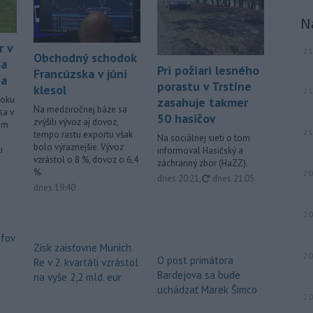
N
r v
21
Obchodný schodok
sa
Pri požiari lesného
Francúzska v júni
ia
porastu v Trstíne
klesol
21
roku
zasahuje takmer
Na medziročnej báze sa
sa v
50 hasičov
zvýšili vývoz aj dovoz,
kom
21
tempo rastu exportu však
Na sociálnej sieti o tom
bolo výraznejšie. Vývoz
i
informoval Hasičský a
vzrástol o 8 %, dovoz o 6,4
záchranný zbor (HaZZ).
%.
20
aktualizované
dnes 20:21
,
dnes 21:05
dnes 19:40
20
éfov
Zisk zaisťovne Munich
20
O post primátora
Re v 2. kvartáli vzrástol
Bardejova sa bude
na vyše 2,2 mld. eur
uchádzať Marek Šimco
20