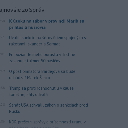
ajnovšie
zo Správ
K útoku na tábor v provincii Marib sa
:38
prihlásili húsíovia
:21
Uvalili sankcie na šéfov firiem spojených s
raketami Iskander a Sarmat
:05
Pri požiari lesného porastu v Trstíne
zasahuje takmer 50 hasičov
:49
O post primátora Bardejova sa bude
uchádzať Marek Šimco
:38
Trump sa proti rozhodnutiu v kauze
tanečnej sály odvolá
:20
Senát USA schválil zákon o sankciách proti
Rusku
:06
KDR prešetrí správy o prítomnosti uránu v