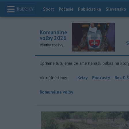
RUBRIKY
Index
Šport
Počasie
Publicistika
Slovensko
Komunálne
voľby 2026
S
Všetky správy
Úprimne ľutujeme, že sme nenašli odkaz na ktor
Aktuálne témy:
Kvízy
Podcasty
Rok Ľ.Š
Komunálne voľby