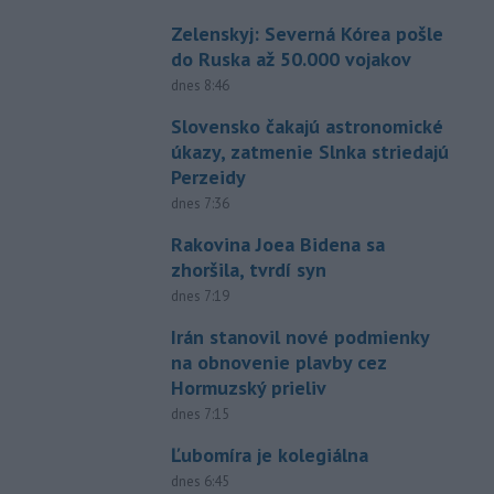
Zelenskyj: Severná Kórea pošle
do Ruska až 50.000 vojakov
dnes 8:46
Slovensko čakajú astronomické
úkazy, zatmenie Slnka striedajú
Perzeidy
dnes 7:36
Rakovina Joea Bidena sa
zhoršila, tvrdí syn
dnes 7:19
Irán stanovil nové podmienky
na obnovenie plavby cez
Hormuzský prieliv
dnes 7:15
Ľubomíra je kolegiálna
dnes 6:45