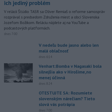
ich jediný problém
V relácii Štúdio TASR sa Oliver Remiaš o reforme samospráv
rozprával s predsedom Združenia miest a obcí Slovenska
Jozefom Božikom. Reláciu nájdete aj na YouTube a
podcastových platformách.
dnes 7:00
V nedeľu bude jasno alebo len
malá oblačnosť
dnes 6:14
Venhart:Bomba v Nagasaki bola
silnejšia ako v Hirošime,no
menej účinná
dnes 8:24
OTESTUJTE SA: Rozumiete
slovenským nárečiam? Tieto
slová vás potrápia
dnes 7:00