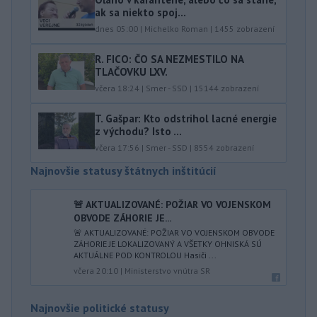
ak sa niekto spoj...
dnes 05:00
|
Michelko Roman
|
1455
zobrazení
R. FICO: ČO SA NEZMESTILO NA
TLAČOVKU LXV.
včera 18:24
|
Smer - SSD
|
15144
zobrazení
T. Gašpar: Kto odstrihol lacné energie
z východu? Isto ...
včera 17:56
|
Smer - SSD
|
8554
zobrazení
Najnovšie statusy štátnych inštitúcií
🚨 AKTUALIZOVANÉ: POŽIAR VO VOJENSKOM
OBVODE ZÁHORIE JE...
🚨 AKTUALIZOVANÉ: POŽIAR VO VOJENSKOM OBVODE
ZÁHORIE JE LOKALIZOVANÝ A VŠETKY OHNISKÁ SÚ
AKTUÁLNE POD KONTROLOU Hasiči ...
včera 20:10
|
Ministerstvo vnútra SR
Najnovšie politické statusy