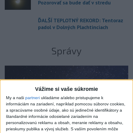
Pozorovať sa bude dať v stredu
ĎALŠÍ TEPLOTNÝ REKORD: Tentoraz
padol v Dolných Plachtinciach
Správy
Vážime si vaše súkromie
My a naši
partneri
ukladáme a/alebo pristupujeme k
informáciám na zariadení, napríklad pomocou súborov cookies,
a spracúvame osobné údaje, ako sú jedinečné identifikátory a
štandardné informácie odosielané zariadením na
personalizovanú reklamu a obsah, meranie reklamy a obsahu,
prieskumy publika a vývoj služieb.
S vaším povolením môže