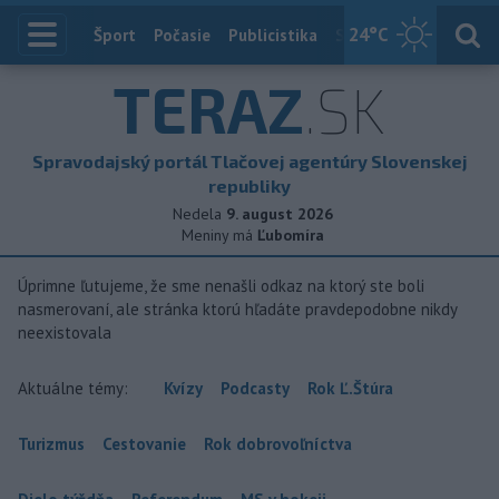
24
°C
Index
Šport
Počasie
Publicistika
Slovensko
Zahranič
TERAZ
.SK
Spravodajský portál Tlačovej agentúry Slovenskej
republiky
Nedela
9. august 2026
Meniny má
Ľubomíra
Úprimne ľutujeme, že sme nenašli odkaz na ktorý ste boli
nasmerovaní, ale stránka ktorú hľadáte pravdepodobne nikdy
neexistovala
Aktuálne témy:
Kvízy
Podcasty
Rok Ľ.Štúra
Turizmus
Cestovanie
Rok dobrovoľníctva