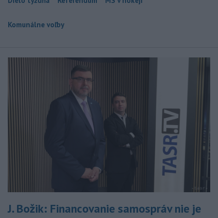
Dielo týždňa
Referendum
MS v hokeji
Komunálne voľby
J. Božik: Financovanie samospráv nie je