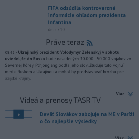
FIFA odsúdila kontroverzné
informácie ohľadom prezidenta
Infantina
dnes 7:10
Práve teraz
-
Ukrajinský prezident Volodymyr Zelenskyj v sobotu
08:43
uviedol, že do Ruska
bude nasadených 30.000 - 50.000 vojakov zo
Severnej Kórey. Pchjongjang podľa jeho slov „študuje túto vojnu“
medzi Ruskom a Ukrajinou a mohol by predstavovať hrozbu pre
ázijské krajiny.
Viac
Videá a prenosy TASR TV
Deväť Slovákov zabojuje na ME v Paríži
o čo najlepšie výsledky
Viac