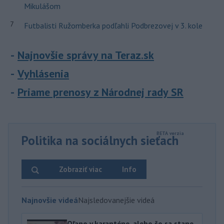
Mikulášom
7
Futbalisti Ružomberka podľahli Podbrezovej v 3. kole
Najnovšie správy na Teraz.sk
Vyhlásenia
Priame prenosy z Národnej rady SR
Politika na sociálnych sieťach
Zobraziť viac
Info
Najnovšie videá
Najsledovanejšie videá
Oľano v karanténe, alebo čo sa stane,