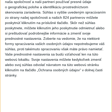
naša spoločnosť a naši partneri používať presné údaje
o geografickej polohe a identifikáciu prostredníctvom
Slovensko čakajú astronomické úkazy,
skenovania zariadenia. Súhlas s vyššie uvedeným spracúvaním
zo strany našej spoločnosti a našich 824 partnerov môžete
zatmenie Slnka striedajú Perzeidy
poskytnúť kliknutím na príslušné tlačidlo. Skôr než súhlas
poskytnete, môžete kliknutím jeho poskytnutie odmietnuť alebo
Zatmenie sa začne najskôr na východe krajiny.
si preštudovať podrobnejšie informácie a zmeniť svoje
dnes 7:36
prednostné nastavenia.
Zoberte na vedomie, že na niektoré
formy spracúvania vašich osobných údajov nepotrebujeme váš
Slovensko
súhlas, proti takémuto spracovaniu však máte právo namietať.
Vaše prednostné nastavenia sa budú vzťahovať len na túto
PREHĽAD: Hostia nedeľných
webovú lokalitu. Svoje nastavenia môžete kedykoľvek zmeniť
diskusných relácií
alebo svoj súhlas odvolať návratom na túto webovú stránku
kliknutím na tlačidlo „Ochrana osobných údajov“ v dolnej časti
dnes 8:42
stránky.
Fico: Suchá musia viesť k razantnejšej ochrane vody na
Slovensku
Polícia vyzýva mladých, aby boli opatrní s požívaním
alkoholu