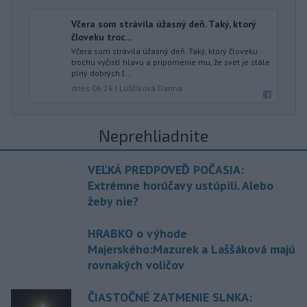
Včera som strávila úžasný deň. Taký, ktorý
človeku troc...
Včera som strávila úžasný deň. Taký, ktorý človeku
trochu vyčistí hlavu a pripomenie mu, že svet je stále
plný dobrých ľ...
dnes 06:26
|
Luščíková Darina
Neprehliadnite
VEĽKÁ PREDPOVEĎ POČASIA:
Extrémne horúčavy ustúpili. Alebo
žeby nie?
HRABKO o výhode
Majerského:Mazurek a Laššáková majú
rovnakých voličov
ČIASTOČNÉ ZATMENIE SLNKA: