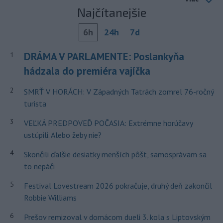
Najčítanejšie
6h
24h
7d
DRÁMA V PARLAMENTE: Poslankyňa
1
hádzala do premiéra vajíčka
2
SMRŤ V HORÁCH: V Západných Tatrách zomrel 76-ročný
turista
3
VEĽKÁ PREDPOVEĎ POČASIA: Extrémne horúčavy
ustúpili. Alebo žeby nie?
4
Skončili ďalšie desiatky menších pôšt, samosprávam sa
to nepáči
5
Festival Lovestream 2026 pokračuje, druhý deň zakončil
Robbie Williams
6
Prešov remizoval v domácom dueli 3. kola s Liptovským