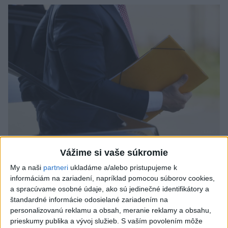
Odborník: Rozlišovanie medzi
Vážime si vaše súkromie
investíciami vás ochráni pred podvodmi
My a naši
partneri
ukladáme a/alebo pristupujeme k
informáciám na zariadení, napríklad pomocou súborov cookies,
Poukázal na to, že podvodníci prispôsobujú názvy produktov
a spracúvame osobné údaje, ako sú jedinečné identifikátory a
aj príbehy tomu, čo práve priťahuje pozornosť.
štandardné informácie odosielané zariadením na
dnes 9:38
personalizovanú reklamu a obsah, meranie reklamy a obsahu,
prieskumy publika a vývoj služieb.
S vaším povolením môže