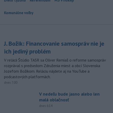
Dielo týždňa
Referendum
MS v hokeji
Komunálne voľby
J. Božik: Financovanie samospráv nie je
ich jediný problém
V relácii Štúdio TASR sa Oliver Remiaš o reforme samospráv
rozprával s predsedom Združenia miest a obcí Slovenska
Jozefom Božikom. Reláciu nájdete aj na YouTube a
podcastových platformách.
dnes 7:00
V nedeľu bude jasno alebo len
malá oblačnosť
dnes 6:14