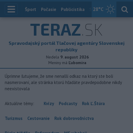
28
°C
Index
Šport
Počasie
Publicistika
Slovensko
Zahranič
TERAZ
.SK
Spravodajský portál Tlačovej agentúry Slovenskej
republiky
Nedela
9. august 2026
Meniny má
Ľubomíra
Úprimne ľutujeme, že sme nenašli odkaz na ktorý ste boli
nasmerovaní, ale stránka ktorú hľadáte pravdepodobne nikdy
neexistovala
Aktuálne témy:
Kvízy
Podcasty
Rok Ľ.Štúra
Turizmus
Cestovanie
Rok dobrovoľníctva