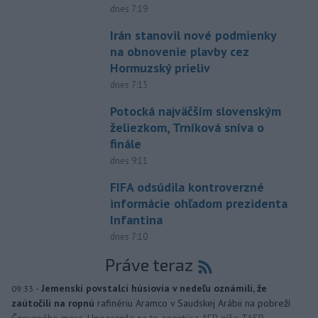
dnes 7:19
Irán stanovil nové podmienky
na obnovenie plavby cez
Hormuzský prieliv
dnes 7:15
Potocká najväčším slovenským
želiezkom, Trníková sníva o
finále
dnes 9:11
FIFA odsúdila kontroverzné
informácie ohľadom prezidenta
Infantina
dnes 7:10
Práve teraz
-
Jemenskí povstalci húsíovia v nedeľu oznámili, že
09:33
zaútočili na ropnú
rafinériu Aramco v Saudskej Arábii na pobreží