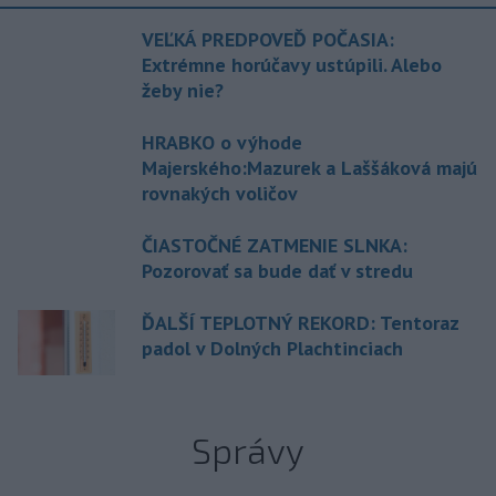
VEĽKÁ PREDPOVEĎ POČASIA:
Extrémne horúčavy ustúpili. Alebo
žeby nie?
HRABKO o výhode
Majerského:Mazurek a Laššáková majú
rovnakých voličov
ČIASTOČNÉ ZATMENIE SLNKA:
Pozorovať sa bude dať v stredu
ĎALŠÍ TEPLOTNÝ REKORD: Tentoraz
padol v Dolných Plachtinciach
Správy