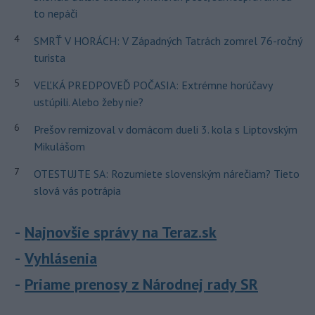
to nepáči
4
SMRŤ V HORÁCH: V Západných Tatrách zomrel 76-ročný
turista
5
VEĽKÁ PREDPOVEĎ POČASIA: Extrémne horúčavy
ustúpili. Alebo žeby nie?
6
Prešov remizoval v domácom dueli 3. kola s Liptovským
Mikulášom
7
OTESTUJTE SA: Rozumiete slovenským nárečiam? Tieto
slová vás potrápia
Najnovšie správy na Teraz.sk
Vyhlásenia
Priame prenosy z Národnej rady SR