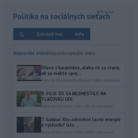
Politika na sociálnych sieťach
Zobraziť viac
Info
Najnovšie videá
Najsledovanejšie videá
Oľano v karanténe, alebo čo sa stane,
ak sa niekto spoj...
dnes 05:00
|
Michelko Roman
|
5884
zobrazení
R. FICO: ČO SA NEZMESTILO NA
TLAČOVKU LXV.
včera 18:24
|
Smer - SSD
|
18578
zobrazení
T. Gašpar: Kto odstrihol lacné energie
z východu? Isto ...
včera 17:56
|
Smer - SSD
|
10943
zobrazení