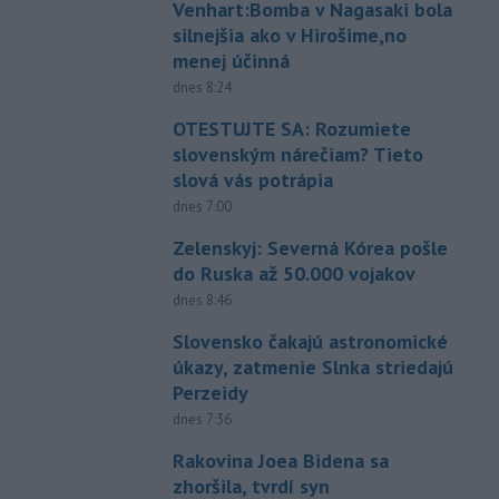
Venhart:Bomba v Nagasaki bola
silnejšia ako v Hirošime,no
menej účinná
dnes 8:24
OTESTUJTE SA: Rozumiete
slovenským nárečiam? Tieto
slová vás potrápia
dnes 7:00
Zelenskyj: Severná Kórea pošle
do Ruska až 50.000 vojakov
dnes 8:46
Slovensko čakajú astronomické
úkazy, zatmenie Slnka striedajú
Perzeidy
dnes 7:36
Rakovina Joea Bidena sa
zhoršila, tvrdí syn