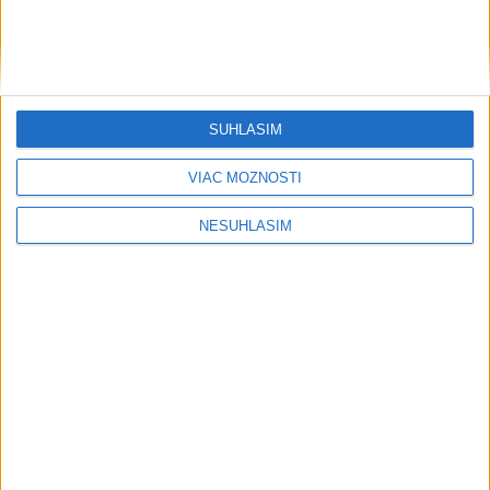
SÚHLASÍM
VIAC MOŽNOSTÍ
....
NESÚHLASÍM