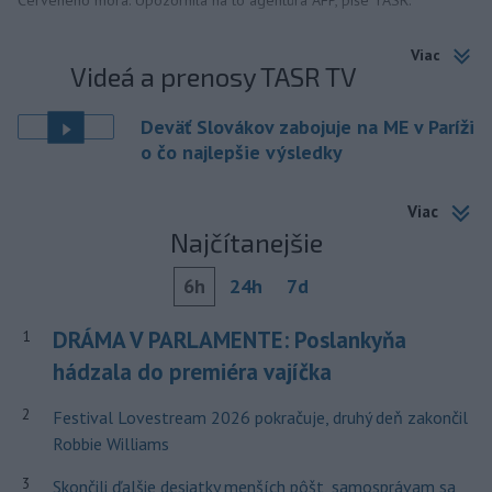
Červeného mora. Upozornila na to agentúra AFP, píše TASR.
Viac
Videá a prenosy TASR TV
Deväť Slovákov zabojuje na ME v Paríži
o čo najlepšie výsledky
Viac
Najčítanejšie
6h
24h
7d
DRÁMA V PARLAMENTE: Poslankyňa
1
hádzala do premiéra vajíčka
2
Festival Lovestream 2026 pokračuje, druhý deň zakončil
Robbie Williams
3
Skončili ďalšie desiatky menších pôšt, samosprávam sa