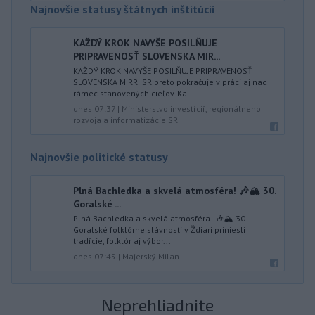
Najnovšie statusy štátnych inštitúcií
KAŽDÝ KROK NAVYŠE POSILŇUJE
PRIPRAVENOSŤ SLOVENSKA MIR...
KAŽDÝ KROK NAVYŠE POSILŇUJE PRIPRAVENOSŤ
SLOVENSKA MIRRI SR preto pokračuje v práci aj nad
rámec stanovených cieľov. Ka...
dnes 07:37
|
Ministerstvo investícií, regionálneho
rozvoja a informatizácie SR
Najnovšie politické statusy
Plná Bachledka a skvelá atmosféra! 🎶🏔️ 30.
Goralské ...
Plná Bachledka a skvelá atmosféra! 🎶🏔️ 30.
Goralské folklórne slávnosti v Ždiari priniesli
tradície, folklór aj výbor...
dnes 07:45
|
Majerský Milan
Neprehliadnite