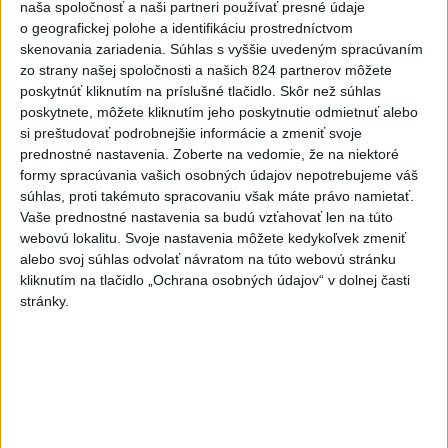
Slovensko
naša spoločnosť a naši partneri používať presné údaje
o geografickej polohe a identifikáciu prostredníctvom
V prípade únosu študentky Sone
skenovania zariadenia. Súhlas s vyššie uvedeným spracúvaním
majú odznieť záverečné reči
zo strany našej spoločnosti a našich 824 partnerov môžete
dnes 9:36
poskytnúť kliknutím na príslušné tlačidlo. Skôr než súhlas
poskytnete, môžete kliknutím jeho poskytnutie odmietnuť alebo
Peniaze z nástroja SAFE by Slovensko mohlo splácať
si preštudovať podrobnejšie informácie a zmeniť svoje
desiatky rokov
prednostné nastavenia.
Zoberte na vedomie, že na niektoré
formy spracúvania vašich osobných údajov nepotrebujeme váš
PREHĽAD: Hostia nedeľných diskusných relácií
súhlas, proti takémuto spracovaniu však máte právo namietať.
Vaše prednostné nastavenia sa budú vzťahovať len na túto
webovú lokalitu. Svoje nastavenia môžete kedykoľvek zmeniť
Slovensko čakajú astronomické úkazy, zatmenie Slnka
alebo svoj súhlas odvolať návratom na túto webovú stránku
striedajú Perzeidy
kliknutím na tlačidlo „Ochrana osobných údajov“ v dolnej časti
stránky.
Zahraničie
Húsíovia sa prihlásili k útoku na
ropnú rafinériu v Saudskej Arábii
dnes 9:35