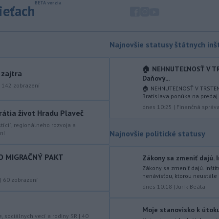
sieťach
mostného
záveru na ľavej strane
mosta Lanfranconi, ktorý je súčasťou
bratislavskej diaľnice D2.
Najnovšie statusy štátnych inšt
-
Počet potvrdených prípadov
10:02
nákazy vírusovým ochorením
ebola
v Konžskej demokratickej republike
🏠 NEHNUTEĽNOSŤ V TR
 zajtra
(KDR) presiahol hranicu 4000.
Daňový...
|
142
zobrazení
🏠 NEHNUTEĽNOSŤ V TRSTEN
-
V stredu sa bude dať
09:24
Bratislava ponúka na predaj 
pozorovať čiastočné zatmenie
dnes 10:25
|
Finančná správ
rátia život Hradu Plaveč
Slnka i
maximum roja Perzeidy
stícií, regionálneho rozvoja a
Najnovšie politické statusy
ní
-
Generálna prokuratúra SR
09:01
podala v súvislosti s určením
volebných
obvodov celkovo osem
O MIGRAČNÝ PAKT
Zákony sa zmeniť dajú. In
protestov prokurátora, a to proti
Zákony sa zmeniť dajú. Inštit
piatim uzneseniam mestských
nenávisťou, ktorou neustále 
|
60
zobrazení
zastupiteľstiev a trom uzneseniam
dnes 10:18
|
Jurík Beáta
zastupiteľstiev samosprávnych krajov.
Moje stanovisko k útoku 
-
Predseda Národnej rady SR
08:41
e, sociálnych vecí a rodiny SR
|
40