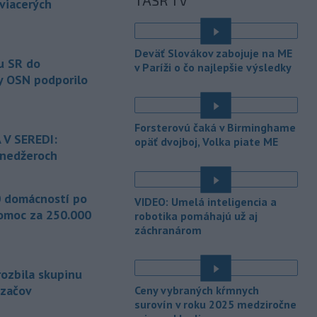
TASR TV
vyvolali v hornatých oblastiach
 viacerých
západného
Rakúska povodne a
zosuvy pôdy.
Deväť Slovákov zabojuje na ME
-
Slovenský
11:51
u SR do
v Paríži o čo najlepšie výsledky
hydrometeorologický ústav (SHMÚ)
y OSN podporilo
varuje v piatok
pred búrkami vo
viacerých okresoch stredného a
východného Slovenska. Vydal preto
Forsterovú čaká v Birminghame
výstrahu prvého stupňa.
 V SEREDI:
opäť dvojboj, Volka piate ME
ínedžeroch
-
Ministerstvo vnútra (MV) SR
11:18
požiada Národný bezpečnostný
úrad
(NBÚ) o nezávislé odborné posúdenie
 domácností po
VIDEO: Umelá inteligencia a
dodaných radarových zariadení, ktoré
omoc za 250.000
robotika pomáhajú už aj
sú v pilotnej prevádzke.
záchranárom
-
Pre pretrvávajúce sucho,
11:03
horúčavy a nedostatok pitnej vody
rozbila skupinu
boli do odvolania vyhlásené
mimoriadne situácie v obciach Nižný
dzačov
Ceny vybraných kŕmnych
Čaj a Vyšný Čaj v okrese Košice-okolie.
surovín v roku 2025 medziročne