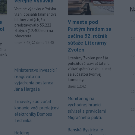
verejné výdavky
N
Verejné výdavky v Poľsku
vlani dosiahli takmer dva
bilióny zlotých, čo
e
V meste pod
12
predstavovalo 53.222
ol
Pustým hradom sa
zlotých (12.400 eur) na
začína 32. ročník
obyvateľa.
12
súťaže Literárny
aktualizované
dnes 8:48
,
dnes 12:48
om
Zvolen
máha
uľník
12
Literárny Zvolen prináša
príležitosť rozvíjať talent,
získať spätnú väzbu a stať
Ministerstvo investícií
12
sa súčasťou tvorivej
reagovalo na
komunity.
vyjadrenia poslanca
dnes 12:42
Jána Hargaša
12
Monitoring na
Trnavský súd začal
východnej hranici
konanie voči predajcovi
12
súvisel s pravidlami
elektroniky Domoss
Migračného paktu
Technika
12
Banská Bystrica je
Holding