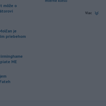
mierne klesli
-
Od piatku do nedele (9. 8.)
10:59
t môže o
do ukončenia premávky bude z
átorovi
Viac
dôvodu
hudobného festivalu
k
Lovestream na starom letisku v
bratislavských Vajnoroch upravená
organizácia MHD v oblasti Vajnôr.
Molčan je
ším priebehom
-
Slovenský futbalista Lukáš
10:44
Haraslín môže v najbližšom období
zmeniť
klubovú adresu. O 30-ročného
stredopoliara Sparty Praha sa podľa
 Birminghame
portálu isport.cz zaujíma
 piate ME
saudskoarabský Al-Fateh.
-
Vo veku 94 rokov zomrela 29.
10:23
ujem
júla 2026 herečka a dlhoročná
-Fateh
členka
Slovenského komorného
divadla (SKD) v Martine Helena
Sudická.
-
Národná diaľničná
10:15
spoločnosť (NDS) ukončila výmenu