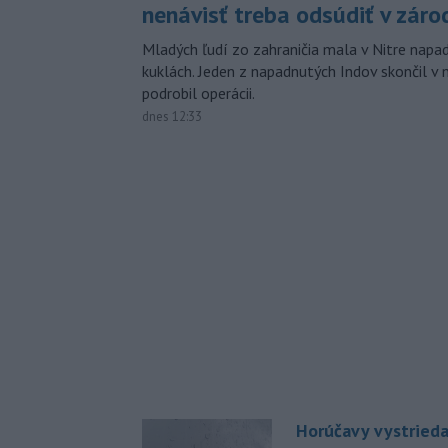
nenávisť treba odsúdiť v záro
Mladých ľudí zo zahraničia mala v Nitre napa
kuklách. Jeden z napadnutých Indov skončil v 
podrobil operácii.
dnes 12:33
Horúčavy vystrieda