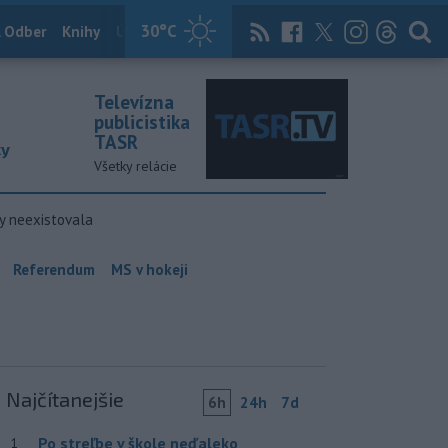
30
°C
 Odber
Knihy
Útulkovo
Magazín
News Now
Archív
TASR
Televízna
publicistika
TASR
ky
Všetky relácie
y neexistovala
Referendum
MS v hokeji
Najčítanejšie
6h
24h
7d
Po streľbe v škole neďaleko
1