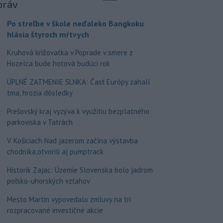
práv
Po streľbe v škole neďaleko Bangkoku
hlásia štyroch mŕtvych
Kruhová križovatka v Poprade v smere z
Hozelca bude hotová budúci rok
ÚPLNÉ ZATMENIE SLNKA: Časť Európy zahalí
tma, hrozia dôsledky
Prešovský kraj vyzýva k využitiu bezplatného
parkoviska v Tatrách
V Košiciach Nad jazerom začína výstavba
chodníka,otvorili aj pumptrack
Historik Zajac: Územie Slovenska bolo jadrom
poľsko-uhorských vzťahov
Mesto Martin vypovedalo zmluvy na tri
rozpracované investičné akcie