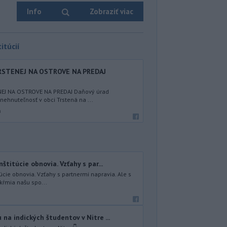
Info
Zobraziť viac
itúcií
STENEJ NA OSTROVE NA PREDAJ
EJ NA OSTROVE NA PREDAJ Daňový úrad
nehnuteľnosť v obci Trstená na ...
a
štitúcie obnovia. Vzťahy s par...
úcie obnovia. Vzťahy s partnermi napravia. Ale s
kŕmia našu spo...
na indických študentov v Nitre ...