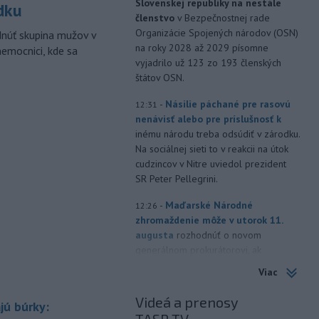
Slovenskej republiky na nestále
dku
členstvo
v Bezpečnostnej rade
Organizácie Spojených národov (OSN)
dnúť skupina mužov v
na roky 2028 až 2029 písomne
nemocnici, kde sa
vyjadrilo už 123 zo 193 členských
štátov OSN.
-
Násilie páchané pre rasovú
12:31
nenávisť alebo pre príslušnosť k
inému národu treba odsúdiť v zárodku.
Na sociálnej sieti to v reakcii na útok
cudzincov v Nitre uviedol prezident
SR Peter Pellegrini.
-
Maďarské Národné
12:26
zhromaždenie môže v utorok 11.
augusta
rozhodnúť o novom
generálnom prokurátorovi, ak
parlament schváli skrátenie jeho
Viac
šesťmesačnej výpovednej lehoty.
Videá a prenosy
jú búrky:
-
Silné búrky vo štvrtok
12:00