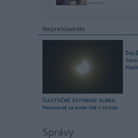
zobrazení
Neprehliadnite
ĎALŠ
Tent
Plach
ČIASTOČNÉ ZATMENIE SLNKA:
Pozorovať sa bude dať v stredu
Správy