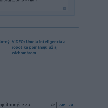
ndických študentov v Nitre 👇
lotný
VIDEO: Umelá inteligencia a
robotika pomáhajú už aj
záchranárom
jčítanejšie zo
6h
24h
7d