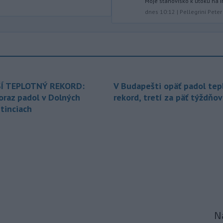
Moje stanovisko k útoku na i
Richard Raši (Hlas-SD) odsudzuje
dnes 10:12
|
Pellegrini Peter
útok na
mladých ľudí zo zahraničia,
ktorý sa stal v Nitre. Verí, že polícia
páchateľov nájde a za tento čin
ponesú následky.
-
Teploty na Slovensku v
08:08
piatok klesnú. Výstrahy prvého
Í TEPLOTNÝ REKORD:
V Budapešti opäť padol tep
stupňa platia
len pre južné okresy.
oraz padol v Dolných
rekord, tretí za päť týždňov
Informuje o tom Slovenský
hydrometeorologický ústav (SHMÚ) na
tinciach
svojom webe. V Košickom kraji varuje
pred silným vetrom.
-
Japonsko nariadilo evakuáciu
07:10
približne 260.000 obyvateľov
juhozápadných častí krajiny v dôsledku
tajfúnu Dolphin, ktorý sa k tomuto
regiónu pomaly približuje. Úrady
zároveň v piatok zrušili viac ako 500
letov.
Na