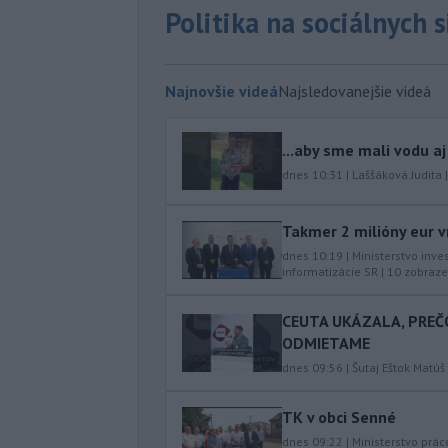
Politika na sociálnych 
Najnovšie videá
Najsledovanejšie videá
...aby sme mali vodu aj
dnes 10:31
|
Laššáková Judita
Takmer 2 milióny eur v
dnes 10:19
|
Ministerstvo inve
informatizácie SR
|
10
zobraze
CEUTA UKÁZALA, PREČ
ODMIETAME
dnes 09:56
|
Šutaj Eštok Matúš
TK v obci Senné
dnes 09:22
|
Ministerstvo prác