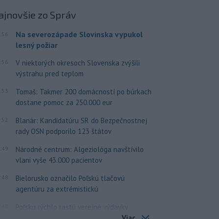
ajnovšie
zo Správ
Na severozápade Slovinska vypukol
:56
lesný požiar
:56
V niektorých okresoch Slovenska zvýšili
výstrahu pred teplom
:53
Tomaš: Takmer 200 domácností po búrkach
dostane pomoc za 250.000 eur
:52
Blanár: Kandidatúru SR do Bezpečnostnej
rady OSN podporilo 123 štátov
:49
Národné centrum: Algeziológa navštívilo
vlani vyše 43.000 pacientov
:48
Bielorusko označilo Poľskú tlačovú
agentúru za extrémistickú
:48
Poľsku rýchlo rastú verejné výdavky
Viac