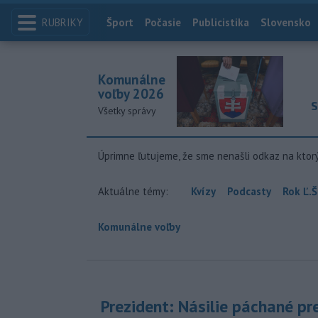
RUBRIKY
Index
Šport
Počasie
Publicistika
Slovensko
Komunálne
voľby 2026
S
Všetky správy
Úprimne ľutujeme, že sme nenašli odkaz na ktor
Aktuálne témy:
Kvízy
Podcasty
Rok Ľ.Š
Komunálne voľby
Prezident: Násilie páchané pr