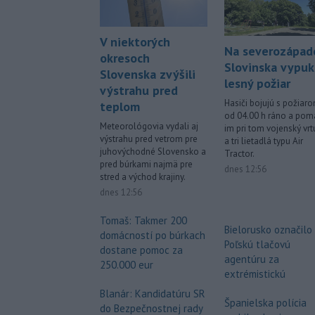
V niektorých
Na severozápad
okresoch
Slovinska vypuk
Slovenska zvýšili
lesný požiar
výstrahu pred
Hasiči bojujú s požiar
teplom
od 04.00 h ráno a po
Meteorológovia vydali aj
im pri tom vojenský vrt
výstrahu pred vetrom pre
a tri lietadlá typu Air
juhovýchodné Slovensko a
Tractor.
pred búrkami najmä pre
dnes 12:56
stred a východ krajiny.
dnes 12:56
Tomaš: Takmer 200
Bielorusko označilo
domácností po búrkach
Poľskú tlačovú
dostane pomoc za
agentúru za
250.000 eur
extrémistickú
Blanár: Kandidatúru SR
Španielska polícia
do Bezpečnostnej rady