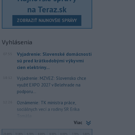
na Teraz.sk
ZOBRAZIŤ NAJNOVŠIE SPRÁVY
Vyhlásenia
Vyjadrenie: Slovenské domácnosti
07:55
sú pred krátkodobými výkyvmi
cien elektriny...
18:12
Vyjadrenie: MZVEZ: Slovensko chce
využiť EXPO 2027 v Belehrade na
podporu...
12:26
Oznámenie: TK ministra práce,
sociálnych vecí a rodiny SR Erika
Tomáša
Viac