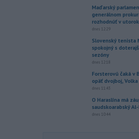
Maďarský parlamen
generálnom prokur
rozhodnúť v utoro
dnes 12:29
Slovenský tenista 
spokojný s doteraj
sezóny
dnes 12:18
Forsterovú čaká v
opäť dvojboj, Volka
dnes 11:43
O Haraslína má zá
saudskoarabský Al
dnes 10:44