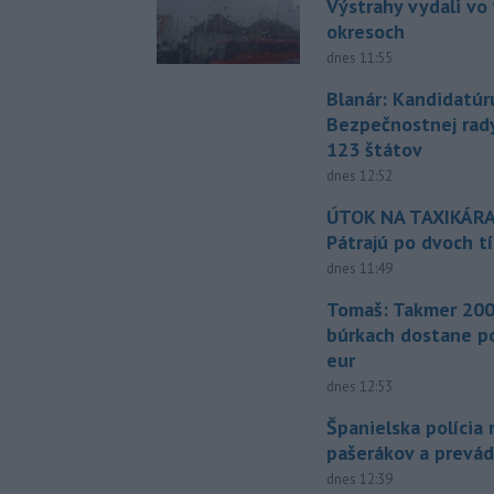
Výstrahy vydali vo
okresoch
dnes 11:55
Blanár: Kandidatúr
Bezpečnostnej rad
123 štátov
dnes 12:52
ÚTOK NA TAXIKÁRA
Pátrajú po dvoch t
dnes 11:49
Tomaš: Takmer 200
búrkach dostane p
eur
dnes 12:53
Španielska polícia 
pašerákov a prevá
dnes 12:39