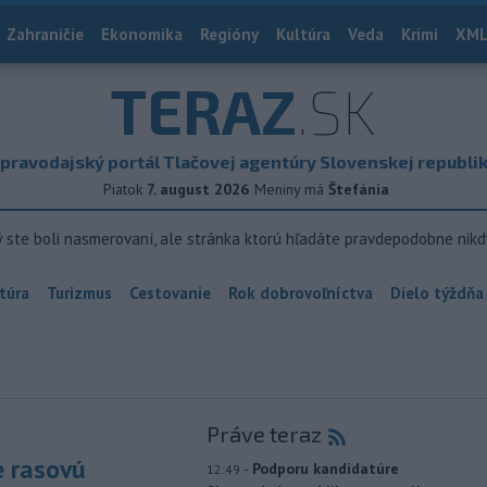
Zahraničie
Ekonomika
Regióny
Kultúra
Veda
Krimi
XML
TERAZ
.SK
pravodajský portál Tlačovej agentúry Slovenskej republi
Piatok
7. august 2026
Meniny má
Štefánia
ý ste boli nasmerovaní, ale stránka ktorú hľadáte pravdepodobne nikd
túra
Turizmus
Cestovanie
Rok dobrovoľníctva
Dielo týždňa
Práve teraz
e rasovú
-
Podporu kandidatúre
12:49