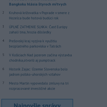
Bangkoku hlásia štyroch mŕtvych
2
Kruhová križovatka v Poprade v smere z
Hozelca bude hotová budúci rok
3
ÚPLNÉ ZATMENIE SLNKA: Časť Európy
zahalí tma, hrozia dôsledky
4
Prešovský kraj vyzýva k využitiu
bezplatného parkoviska v Tatrách
5
V Košiciach Nad jazerom začína výstavba
chodníka,otvorili aj pumptrack
6
Historik Zajac: Územie Slovenska bolo
jadrom poľsko-uhorských vzťahov
7
Mesto Martin vypovedalo zmluvy na tri
rozpracované investičné akcie
Najnovšie správy