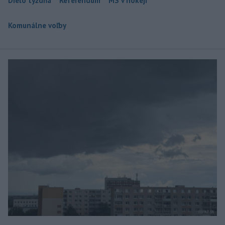
Dielo týždňa
Referendum
MS v hokeji
Komunálne voľby