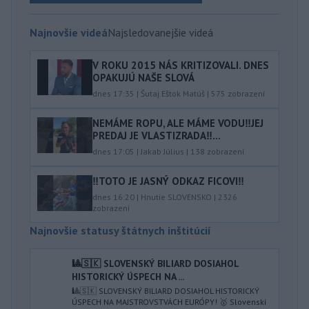
Najnovšie videá
Najsledovanejšie videá
V ROKU 2015 NÁS KRITIZOVALI. DNES
OPAKUJÚ NAŠE SLOVÁ
dnes 17:35
|
Šutaj Eštok Matúš
|
575
zobrazení
NEMÁME ROPU, ALE MÁME VODU‼️JEJ
PREDAJ JE VLASTIZRADA‼️...
dnes 17:05
|
Jakab Július
|
138
zobrazení
‼️TOTO JE JASNÝ ODKAZ FICOVI‼️
dnes 16:20
|
Hnutie SLOVENSKO
|
2326
zobrazení
Najnovšie statusy štátnych inštitúcií
🎱🇸🇰 SLOVENSKÝ BILIARD DOSIAHOL
HISTORICKÝ ÚSPECH NA ...
🎱🇸🇰 SLOVENSKÝ BILIARD DOSIAHOL HISTORICKÝ
ÚSPECH NA MAJSTROVSTVÁCH EURÓPY! 🥇 Slovenskí