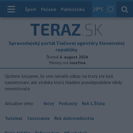
29
°C
Index
Šport
Počasie
Publicistika
Slovensko
Zahranič
TERAZ
.SK
Spravodajský portál Tlačovej agentúry Slovenskej
republiky
Štvrtok
6. august 2026
Meniny má
Jozefína
Úprimne ľutujeme, že sme nenašli odkaz na ktorý ste boli
nasmerovaní, ale stránka ktorú hľadáte pravdepodobne nikdy
neexistovala
Aktuálne témy:
Kvízy
Podcasty
Rok Ľ.Štúra
Turizmus
Cestovanie
Rok dobrovoľníctva