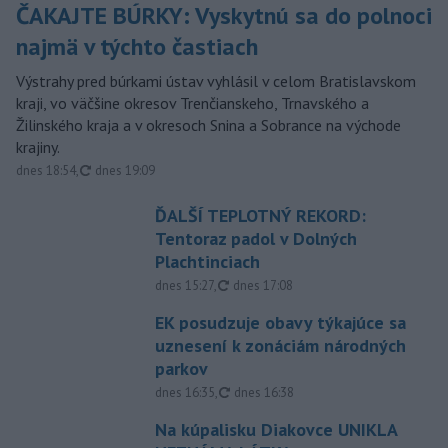
ČAKAJTE BÚRKY: Vyskytnú sa do polnoci
najmä v týchto častiach
Výstrahy pred búrkami ústav vyhlásil v celom Bratislavskom
kraji, vo väčšine okresov Trenčianskeho, Trnavského a
Žilinského kraja a v okresoch Snina a Sobrance na východe
krajiny.
aktualizované
dnes 18:54
,
dnes 19:09
ĎALŠÍ TEPLOTNÝ REKORD:
Tentoraz padol v Dolných
Plachtinciach
aktualizované
dnes 15:27
,
dnes 17:08
EK posudzuje obavy týkajúce sa
uznesení k zonáciám národných
parkov
aktualizované
dnes 16:35
,
dnes 16:38
Na kúpalisku Diakovce UNIKLA