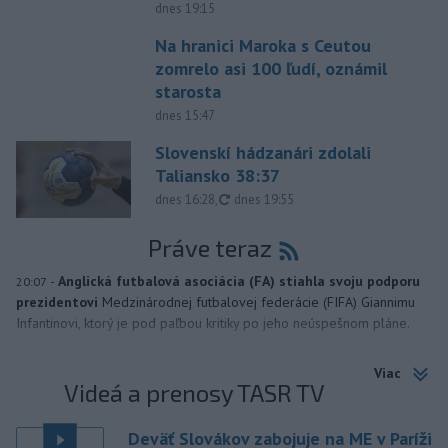
dnes 19:15
Na hranici Maroka s Ceutou
zomrelo asi 100 ľudí, oznámil
starosta
dnes 15:47
Slovenskí hádzanári zdolali
Taliansko 38:37
aktualizované
dnes 16:28
,
dnes 19:55
Práve teraz
-
Anglická futbalová asociácia (FA) stiahla svoju podporu
20:07
prezidentovi
Medzinárodnej futbalovej federácie (FIFA) Giannimu
Infantinovi, ktorý je pod paľbou kritiky po jeho neúspešnom pláne.
Viac
Videá a prenosy TASR TV
Deväť Slovákov zabojuje na ME v Paríži