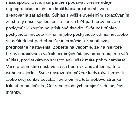
naša spoločnosť a naši partneri používať presné údaje
o geografickej polohe a identifikáciu prostredníctvom
skenovania zariadenia. Súhlas s vyššie uvedeným spracúvaním
zo strany našej spoločnosti a našich 824 partnerov môžete
poskytnúť kliknutím na príslušné tlačidlo. Skôr než súhlas
Na kúpalisku Diakovce UNIKLA
poskytnete, môžete kliknutím jeho poskytnutie odmietnuť alebo
NEZNÁMA LÁTKA
si preštudovať podrobnejšie informácie a zmeniť svoje
prednostné nastavenia.
Zoberte na vedomie, že na niektoré
Počas kúpania boli viaceré osoby vystavené kontaktu s
formy spracúvania vašich osobných údajov nepotrebujeme váš
neznámou látkou, ktorá u nich vyvolala zdravotné ťažkosti.
súhlas, proti takémuto spracovaniu však máte právo namietať.
aktualizované
dnes 18:23
,
dnes 18:37
Vaše prednostné nastavenia sa budú vzťahovať len na túto
webovú lokalitu. Svoje nastavenia môžete kedykoľvek zmeniť
Slovensko
alebo svoj súhlas odvolať návratom na túto webovú stránku
kliknutím na tlačidlo „Ochrana osobných údajov“ v dolnej časti
ŽSK: VšZP znevýhodnila krajské
stránky.
nemocnice v porovnaní so
súkromnými
dnes 17:57
KDH žiada ministra vnútra o vysvetlenie nákupu kamerových
systémov