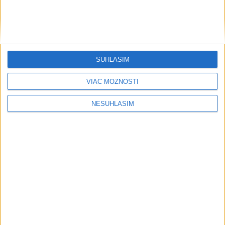
SÚHLASÍM
VIAC MOŽNOSTÍ
....
NESÚHLASÍM