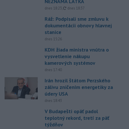
NEZNÁMA LÁTKA
aktualizované
dnes 18:23
,
dnes 18:37
Ráž: Podpísali sme zmluvu k
dokumentácii obnovy hlavnej
stanice
dnes 15:26
KDH žiada ministra vnútra o
vysvetlenie nákupu
kamerových systémov
dnes 17:40
Irán hrozil štátom Perzského
zálivu zničením energetiky za
údery USA
dnes 18:43
V Budapešti opäť padol
teplotný rekord, tretí za päť
týždňov