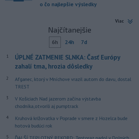
o čo najlepšie výsledky
Viac
Najčítanejšie
6h
24h
7d
ÚPLNÉ ZATMENIE SLNKA: Časť Európy
1
zahalí tma, hrozia dôsledky
2
Afganec, ktorý v Mníchove vrazil autom do davu, dostal
TREST
3
V Košiciach Nad jazerom začína výstavba
chodníka,otvorili aj pumptrack
4
Kruhová križovatka v Poprade v smere z Hozelca bude
hotová budúci rok
5
ĎALŠÍ TEPLOTNÝ REKORD: Tentoraz padol v Dolných