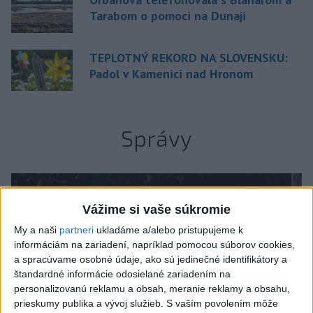
Tarabom o pomoci na Dunaji
TEPLOTNÝ REKORD NA SLOVENSKU:
Padol v Kamenici nad Hronom
Správy
Vážime si vaše súkromie
My a naši
partneri
ukladáme a/alebo pristupujeme k
informáciám na zariadení, napríklad pomocou súborov cookies,
a spracúvame osobné údaje, ako sú jedinečné identifikátory a
štandardné informácie odosielané zariadením na
personalizovanú reklamu a obsah, meranie reklamy a obsahu,
prieskumy publika a vývoj služieb.
S vaším povolením môže