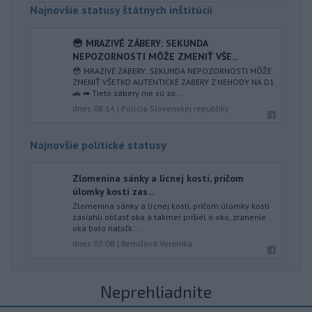
Najnovšie statusy štátnych inštitúcií
😳 MRAZIVÉ ZÁBERY: SEKUNDA
NEPOZORNOSTI MÔŽE ZMENIŤ VŠE...
😳 MRAZIVÉ ZÁBERY: SEKUNDA NEPOZORNOSTI MÔŽE
ZMENIŤ VŠETKO AUTENTICKÉ ZÁBERY Z NEHODY NA D1
🚗 ➡ Tieto zábery nie sú zo...
dnes 08:14
|
Polícia Slovenskej republiky
Najnovšie politické statusy
Zlomenina sánky a lícnej kosti, pričom
úlomky kosti zas...
Zlomenina sánky a lícnej kosti, pričom úlomky kosti
zasiahli oblasť oka a takmer prišiel o oko, zranenie
oka bolo natoľk...
dnes 07:08
|
Remišová Veronika
Neprehliadnite