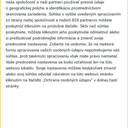
naša spoločnosť a naši partneri používať presné údaje
Dielo týždňa SNG: Za(k)liate peniaze
o geografickej polohe a identifikáciu prostredníctvom
- liatie od Miloša Boďu
skenovania zariadenia. Súhlas s vyššie uvedeným spracúvaním
zo strany našej spoločnosti a našich 824 partnerov môžete
dnes 10:18
poskytnúť kliknutím na príslušné tlačidlo. Skôr než súhlas
poskytnete, môžete kliknutím jeho poskytnutie odmietnuť alebo
si preštudovať podrobnejšie informácie a zmeniť svoje
Klimatológ: Zeleň môže významným spôsobom
prednostné nastavenia.
Zoberte na vedomie, že na niektoré
ovplyvňovať klímu miest
formy spracúvania vašich osobných údajov nepotrebujeme váš
súhlas, proti takémuto spracovaniu však máte právo namietať.
Pamiatkári: Projekty obnovy sa môžu uchádzať o ocenenie
Vaše prednostné nastavenia sa budú vzťahovať len na túto
Europa Nostra
webovú lokalitu. Svoje nastavenia môžete kedykoľvek zmeniť
alebo svoj súhlas odvolať návratom na túto webovú stránku
A. Danko vylúčil, že by sa SNS pred voľbami spájala, avizuje
kliknutím na tlačidlo „Ochrana osobných údajov“ v dolnej časti
zmeny
stránky.
Zahraničie
USA plánujú poskytnúť Kolumbii
pomoc vo výške jednej miliardy
dolárov
dnes 10:02