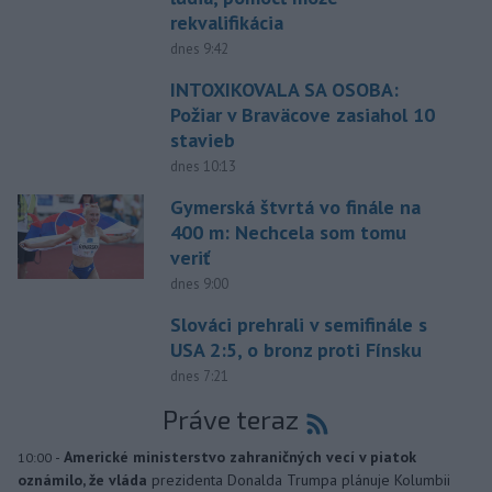
rekvalifikácia
dnes 9:42
INTOXIKOVALA SA OSOBA:
Požiar v Braväcove zasiahol 10
stavieb
dnes 10:13
Gymerská štvrtá vo finále na
400 m: Nechcela som tomu
veriť
dnes 9:00
Slováci prehrali v semifinále s
USA 2:5, o bronz proti Fínsku
dnes 7:21
Práve teraz
-
Americké ministerstvo zahraničných vecí v piatok
10:00
oznámilo, že vláda
prezidenta Donalda Trumpa plánuje Kolumbii