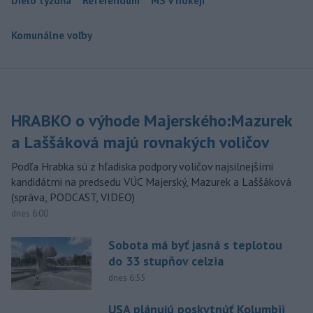
Dielo týždňa
Referendum
MS v hokeji
Komunálne voľby
HRABKO o výhode Majerského:Mazurek
a Laššáková majú rovnakých voličov
Podľa Hrabka sú z hľadiska podpory voličov najsilnejšími
kandidátmi na predsedu VÚC Majerský, Mazurek a Laššáková
(správa, PODCAST, VIDEO)
dnes 6:00
Sobota má byť jasná s teplotou
do 33 stupňov celzia
dnes 6:55
USA plánujú poskytnúť Kolumbii