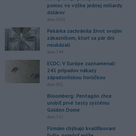
pomoc vo výške jednej miliardy
dolárov
dnes 10:02
Pekárka zachránila život svojim
zákazníkom, ktorí sa pár dní
neukázali
dnes 7:44
ECDC: V Európe zaznamenali
241 prípadov nákazy
západonílskou horúčkou
dnes 9:11
Bloomberg: Pentagón chce
urobiť prvé testy systému
Golden Dome
dnes 7:15
Firmám chýbajú kvalifikovaní
ľudia, pomôcť môže