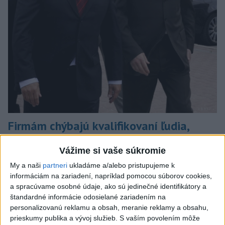
Firmám chýbajú kvalifikovaní ľudia,
pomôcť môže rekvalifikácia
Vážime si vaše súkromie
Prieskum ukázal, že pri nedostatku vhodných uchádzačov by
My a naši
partneri
ukladáme a/alebo pristupujeme k
rekvalifikáciu súčasných zamestnancov rozhodne alebo skôr
informáciám na zariadení, napríklad pomocou súborov cookies,
zvažovalo 71 % firiem.
a spracúvame osobné údaje, ako sú jedinečné identifikátory a
dnes 9:42
štandardné informácie odosielané zariadením na
personalizovanú reklamu a obsah, meranie reklamy a obsahu,
Slovensko
prieskumy publika a vývoj služieb.
S vaším povolením môže