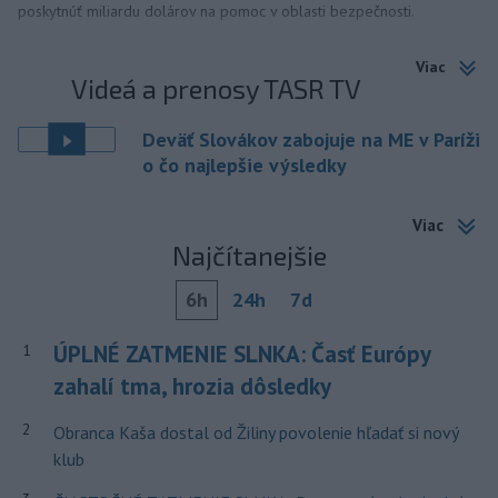
poskytnúť miliardu dolárov na pomoc v oblasti bezpečnosti.
Viac
Videá a prenosy TASR TV
Deväť Slovákov zabojuje na ME v Paríži
o čo najlepšie výsledky
Viac
Najčítanejšie
6h
24h
7d
ÚPLNÉ ZATMENIE SLNKA: Časť Európy
1
zahalí tma, hrozia dôsledky
2
Obranca Kaša dostal od Žiliny povolenie hľadať si nový
klub