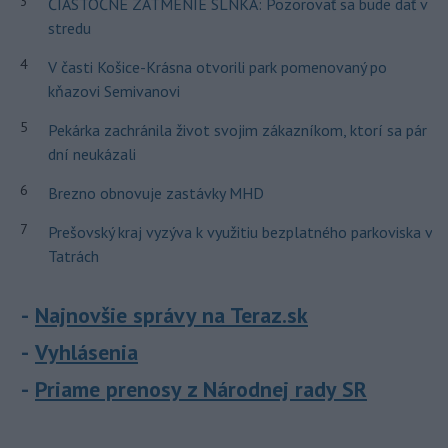
3
ČIASTOČNÉ ZATMENIE SLNKA: Pozorovať sa bude dať v
stredu
4
V časti Košice-Krásna otvorili park pomenovaný po
kňazovi Semivanovi
5
Pekárka zachránila život svojim zákazníkom, ktorí sa pár
dní neukázali
6
Brezno obnovuje zastávky MHD
7
Prešovský kraj vyzýva k využitiu bezplatného parkoviska v
Tatrách
Najnovšie správy na Teraz.sk
Vyhlásenia
Priame prenosy z Národnej rady SR