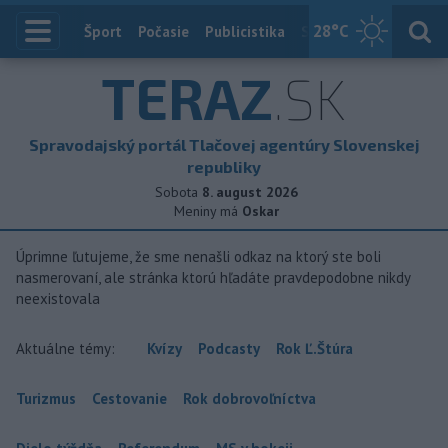
28
°C
Index
Šport
Počasie
Publicistika
Slovensko
Zahranič
TERAZ
.SK
Spravodajský portál Tlačovej agentúry Slovenskej
republiky
Sobota
8. august 2026
Meniny má
Oskar
Úprimne ľutujeme, že sme nenašli odkaz na ktorý ste boli
nasmerovaní, ale stránka ktorú hľadáte pravdepodobne nikdy
neexistovala
Aktuálne témy:
Kvízy
Podcasty
Rok Ľ.Štúra
Turizmus
Cestovanie
Rok dobrovoľníctva