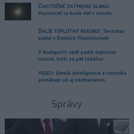
ČIASTOČNÉ ZATMENIE SLNKA:
Pozorovať sa bude dať v stredu
ĎALŠÍ TEPLOTNÝ REKORD: Tentoraz
padol v Dolných Plachtinciach
V Budapešti opäť padol teplotný
rekord, tretí za päť týždňov
VIDEO: Umelá inteligencia a robotika
pomáhajú už aj záchranárom
Správy