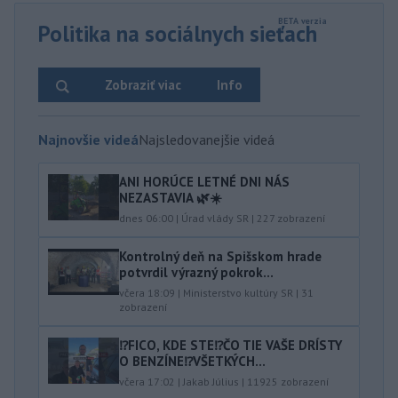
Politika na sociálnych sieťach
Zobraziť viac
Info
Najnovšie videá
Najsledovanejšie videá
ANI HORÚCE LETNÉ DNI NÁS
NEZASTAVIA 🌿☀️
dnes 06:00
|
Úrad vlády SR
|
227
zobrazení
Kontrolný deň na Spišskom hrade
potvrdil výrazný pokrok...
včera 18:09
|
Ministerstvo kultúry SR
|
31
zobrazení
⁉️FICO, KDE STE⁉️ČO TIE VAŠE DRÍSTY
O BENZÍNE⁉️VŠETKÝCH...
včera 17:02
|
Jakab Július
|
11925
zobrazení