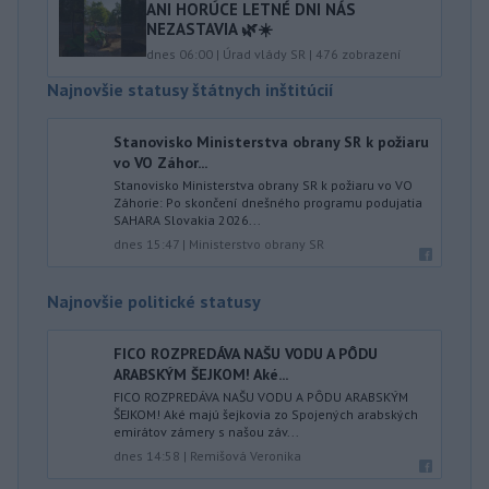
ANI HORÚCE LETNÉ DNI NÁS
NEZASTAVIA 🌿☀️
dnes 06:00
|
Úrad vlády SR
|
476
zobrazení
Najnovšie statusy štátnych inštitúcií
Stanovisko Ministerstva obrany SR k požiaru
vo VO Záhor...
Stanovisko Ministerstva obrany SR k požiaru vo VO
Záhorie: Po skončení dnešného programu podujatia
SAHARA Slovakia 2026...
dnes 15:47
|
Ministerstvo obrany SR
Najnovšie politické statusy
FICO ROZPREDÁVA NAŠU VODU A PÔDU
ARABSKÝM ŠEJKOM! Aké...
FICO ROZPREDÁVA NAŠU VODU A PÔDU ARABSKÝM
ŠEJKOM! Aké majú šejkovia zo Spojených arabských
emirátov zámery s našou záv...
dnes 14:58
|
Remišová Veronika