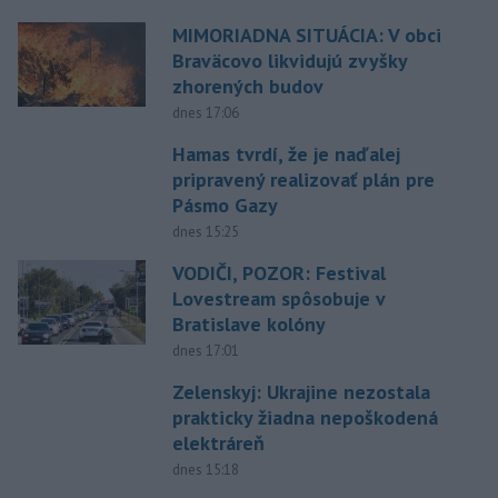
MIMORIADNA SITUÁCIA: V obci
Braväcovo likvidujú zvyšky
zhorených budov
dnes 17:06
Hamas tvrdí, že je naďalej
pripravený realizovať plán pre
Pásmo Gazy
dnes 15:25
VODIČI, POZOR: Festival
Lovestream spôsobuje v
Bratislave kolóny
dnes 17:01
Zelenskyj: Ukrajine nezostala
prakticky žiadna nepoškodená
elektráreň
dnes 15:18