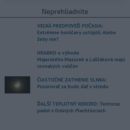
Neprehliadnite
VEĽKÁ PREDPOVEĎ POČASIA:
Extrémne horúčavy ustúpili. Alebo
žeby nie?
HRABKO o výhode
Majerského:Mazurek a Laššáková majú
rovnakých voličov
ČIASTOČNÉ ZATMENIE SLNKA:
Pozorovať sa bude dať v stredu
ĎALŠÍ TEPLOTNÝ REKORD: Tentoraz
padol v Dolných Plachtinciach