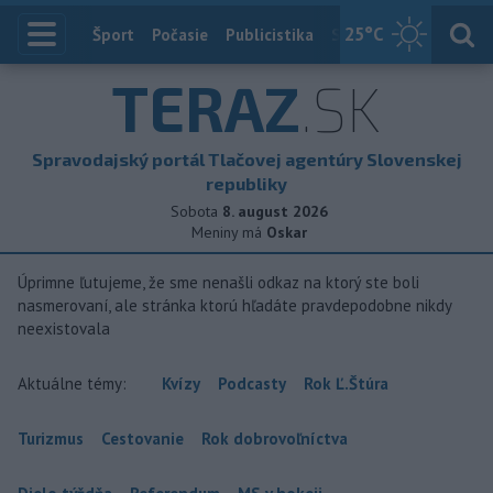
25
°C
Index
Šport
Počasie
Publicistika
Slovensko
Zahranič
TERAZ
.SK
Spravodajský portál Tlačovej agentúry Slovenskej
republiky
Sobota
8. august 2026
Meniny má
Oskar
Úprimne ľutujeme, že sme nenašli odkaz na ktorý ste boli
nasmerovaní, ale stránka ktorú hľadáte pravdepodobne nikdy
neexistovala
Aktuálne témy:
Kvízy
Podcasty
Rok Ľ.Štúra
Turizmus
Cestovanie
Rok dobrovoľníctva