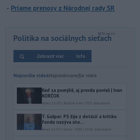
Priame prenosy z Národnej rady SR
Politika na sociálnych sieťach
Zobraziť viac
Info
Najnovšie videá
Najsledovanejšie videá
Keď sa pomýliš, aj pravdu povieš | Ivan
KORČOK
dnes 13:03
|
Korčok Ivan
|
955
zobrazení
T. Gašpar: PS žije z dotácií a kritiku
fondu nazýva úto...
dnes 11:57
|
Smer - SSD
|
9102
zobrazení