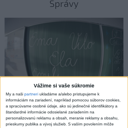
Správy
Vážime si vaše súkromie
My a naši
partneri
ukladáme a/alebo pristupujeme k
informáciám na zariadení, napríklad pomocou súborov cookies,
Od septembra sa AI gramotnosť stane
a spracúvame osobné údaje, ako sú jedinečné identifikátory a
súčasťou vzdelávania na ZŠ
štandardné informácie odosielané zariadením na
personalizovanú reklamu a obsah, meranie reklamy a obsahu,
Žiaci sa budú podľa ministerstva učiť rozumieť tomu, ako AI
prieskumy publika a vývoj služieb.
S vaším povolením môže