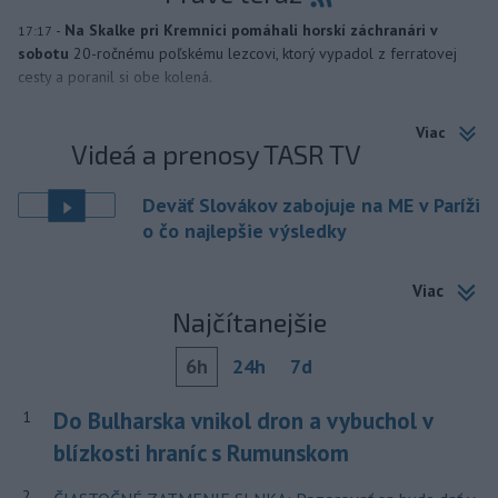
-
Na Skalke pri Kremnici pomáhali horskí záchranári v
17:17
sobotu
20-ročnému poľskému lezcovi, ktorý vypadol z ferratovej
cesty a poranil si obe kolená.
Viac
Videá a prenosy TASR TV
Deväť Slovákov zabojuje na ME v Paríži
o čo najlepšie výsledky
Viac
Najčítanejšie
6h
24h
7d
Do Bulharska vnikol dron a vybuchol v
1
blízkosti hraníc s Rumunskom
2