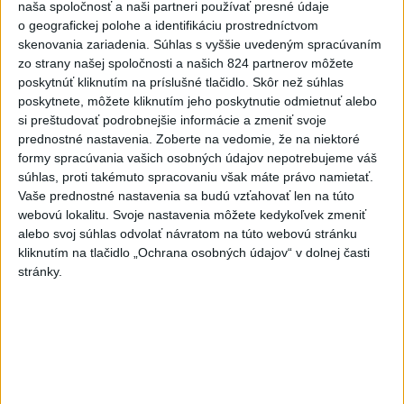
funguje, kde sú jej limity, aj to, ako si budovať zdravý vzťah k
naša spoločnosť a naši partneri používať presné údaje
technológiám.
o geografickej polohe a identifikáciu prostredníctvom
skenovania zariadenia. Súhlas s vyššie uvedeným spracúvaním
dnes 10:53
zo strany našej spoločnosti a našich 824 partnerov môžete
Slovensko
poskytnúť kliknutím na príslušné tlačidlo. Skôr než súhlas
poskytnete, môžete kliknutím jeho poskytnutie odmietnuť alebo
si preštudovať podrobnejšie informácie a zmeniť svoje
Ferraty lákajú viac turistov, najdlhší
prednostné nastavenia.
Zoberte na vedomie, že na niektoré
visutý lanový most je na Skalke
formy spracúvania vašich osobných údajov nepotrebujeme váš
dnes 17:26
súhlas, proti takémuto spracovaniu však máte právo namietať.
Vaše prednostné nastavenia sa budú vzťahovať len na túto
webovú lokalitu. Svoje nastavenia môžete kedykoľvek zmeniť
DOVOLENKÁRI, POZOR: Fotky z dovolenky môžu prilákať
alebo svoj súhlas odvolať návratom na túto webovú stránku
zlodejov
kliknutím na tlačidlo „Ochrana osobných údajov“ v dolnej časti
stránky.
Kúpele Brusno pripravujú 19. ročník festivalu Jozefa
Bednárika
Dielo týždňa SNG: Za(k)liate peniaze - liatie od Miloša Boďu
Zahraničie