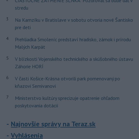
ČIASTOČNÉ ZATMENIE SLNKA: Pozorovať sa bude dať v
stredu
3
Na Kamzíku v Bratislave v sobotu otvoria nové Šantisko
pre deti
4
Prehliadka Smoleníc predstaví hradisko, zámok i prírodu
Malých Karpát
5
V blízkosti Vojenského technického a skúšobného ústavu
Záhorie HORÍ
6
V časti Košice-Krásna otvorili park pomenovaný po
kňazovi Semivanovi
7
Ministerstvo kultúry sprecizuje opatrenie ohľadom
poskytovania dotácií
Najnovšie správy na Teraz.sk
Vyhlásenia