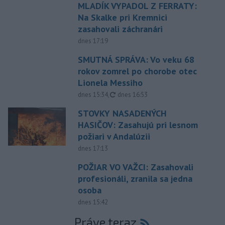
MLADÍK VYPADOL Z FERRATY:
Na Skalke pri Kremnici
zasahovali záchranári
dnes 17:19
SMUTNÁ SPRÁVA: Vo veku 68
rokov zomrel po chorobe otec
Lionela Messiho
aktualizované
dnes 15:34
,
dnes 16:53
STOVKY NASADENÝCH
HASIČOV: Zasahujú pri lesnom
požiari v Andalúzii
dnes 17:13
POŽIAR VO VAŽCI: Zasahovali
profesionáli, zranila sa jedna
osoba
dnes 15:42
Práve teraz