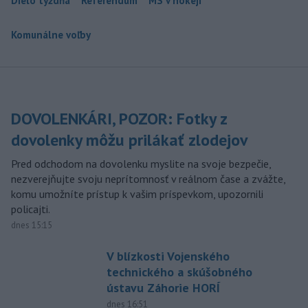
Dielo týždňa
Referendum
MS v hokeji
Komunálne voľby
DOVOLENKÁRI, POZOR: Fotky z
dovolenky môžu prilákať zlodejov
Pred odchodom na dovolenku myslite na svoje bezpečie,
nezverejňujte svoju neprítomnosť v reálnom čase a zvážte,
komu umožníte prístup k vašim príspevkom, upozornili
policajti.
dnes 15:15
V blízkosti Vojenského
technického a skúšobného
ústavu Záhorie HORÍ
dnes 16:51