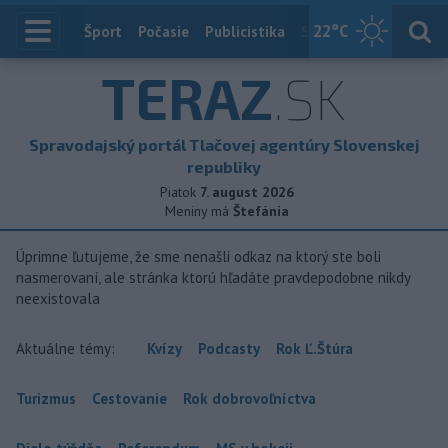
22
°C
Index
Šport
Počasie
Publicistika
Slovensko
Zahranič
TERAZ
.SK
Spravodajský portál Tlačovej agentúry Slovenskej
republiky
Piatok
7. august 2026
Meniny má
Štefánia
Úprimne ľutujeme, že sme nenašli odkaz na ktorý ste boli
nasmerovaní, ale stránka ktorú hľadáte pravdepodobne nikdy
neexistovala
Aktuálne témy:
Kvízy
Podcasty
Rok Ľ.Štúra
Turizmus
Cestovanie
Rok dobrovoľníctva