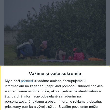
Talianska polícia rozbila sieť
Vážime si vaše súkromie
prevádzačov migrantov, zatkla osem
My a naši
partneri
ukladáme a/alebo pristupujeme k
informáciám na zariadení, napríklad pomocou súborov cookies,
ľudí
a spracúvame osobné údaje, ako sú jedinečné identifikátory a
štandardné informácie odosielané zariadením na
Tí z Alžírska dopravovali migrantov na ostrov Sardínia.
personalizovanú reklamu a obsah, meranie reklamy a obsahu,
dnes 6:02
prieskumy publika a vývoj služieb.
S vaším povolením môže