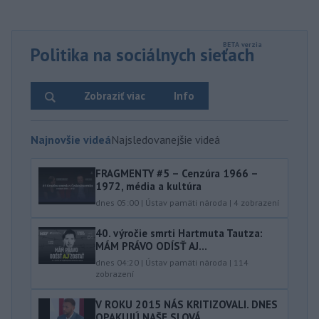
Politika na sociálnych sieťach
Zobraziť viac
Info
Najnovšie videá
Najsledovanejšie videá
FRAGMENTY #5 – Cenzúra 1966 –
1972, média a kultúra
dnes 05:00
|
Ústav pamäti národa
|
4
zobrazení
40.⁠ ⁠výročie smrti Hartmuta Tautza:
MÁM PRÁVO ODÍSŤ AJ...
dnes 04:20
|
Ústav pamäti národa
|
114
zobrazení
V ROKU 2015 NÁS KRITIZOVALI. DNES
OPAKUJÚ NAŠE SLOVÁ