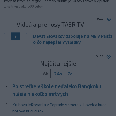
ktorý sa k tomuto regiónu pomaly približuje. Úrady zároveň v piatok
zrušili viac ako 500 letov.
Viac
Videá a prenosy TASR TV
Deväť Slovákov zabojuje na ME v Paríži
o čo najlepšie výsledky
Viac
Najčítanejšie
6h
24h
7d
Po streľbe v škole neďaleko Bangkoku
1
hlásia niekoľko mŕtvych
2
Kruhová križovatka v Poprade v smere z Hozelca bude
hotová budúci rok