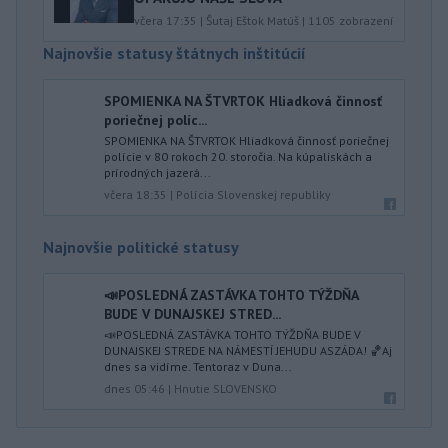
včera 17:35
|
Šutaj Eštok Matúš
|
1105
zobrazení
Najnovšie statusy štátnych inštitúcií
SPOMIENKA NA ŠTVRTOK Hliadková činnosť
poriečnej políc...
SPOMIENKA NA ŠTVRTOK Hliadková činnosť poriečnej
polície v 80 rokoch 20. storočia. Na kúpaliskách a
prírodných jazerá...
včera 18:35
|
Polícia Slovenskej republiky
Najnovšie politické statusy
📣POSLEDNÁ ZASTÁVKA TOHTO TÝŽDŇA
BUDE V DUNAJSKEJ STRED...
📣POSLEDNÁ ZASTÁVKA TOHTO TÝŽDŇA BUDE V
DUNAJSKEJ STREDE NA NÁMESTÍ JEHUDU ASZÁDA! 🏀Aj
dnes sa vidíme. Tentoraz v Duna...
dnes 05:46
|
Hnutie SLOVENSKO