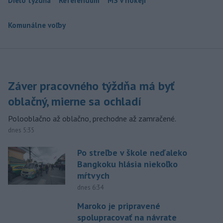
Dielo týždňa
Referendum
MS v hokeji
Komunálne voľby
Záver pracovného týždňa má byť
oblačný, mierne sa ochladí
Polooblačno až oblačno, prechodne až zamračené.
dnes 5:35
Po streľbe v škole neďaleko
Bangkoku hlásia niekoľko
mŕtvych
dnes 6:34
Maroko je pripravené
spolupracovať na návrate