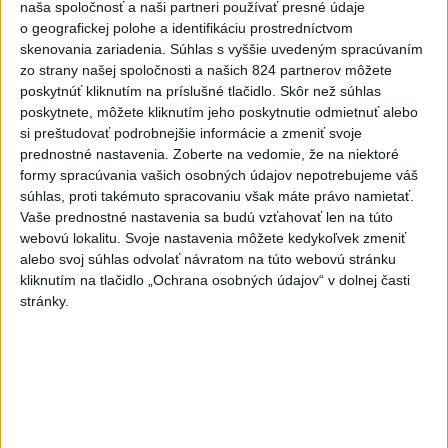
naša spoločnosť a naši partneri používať presné údaje
Slovensko
o geografickej polohe a identifikáciu prostredníctvom
skenovania zariadenia. Súhlas s vyššie uvedeným spracúvaním
ŽSK: VšZP znevýhodnila krajské
zo strany našej spoločnosti a našich 824 partnerov môžete
nemocnice v porovnaní so
poskytnúť kliknutím na príslušné tlačidlo. Skôr než súhlas
súkromnými
poskytnete, môžete kliknutím jeho poskytnutie odmietnuť alebo
včera 17:57
si preštudovať podrobnejšie informácie a zmeniť svoje
prednostné nastavenia.
Zoberte na vedomie, že na niektoré
KDH žiada ministra vnútra o vysvetlenie nákupu kamerových
formy spracúvania vašich osobných údajov nepotrebujeme váš
systémov
súhlas, proti takémuto spracovaniu však máte právo namietať.
Vaše prednostné nastavenia sa budú vzťahovať len na túto
Rezort vnútra reaguje na kritiku pri modernizácii dopravných
webovú lokalitu. Svoje nastavenia môžete kedykoľvek zmeniť
kamier
alebo svoj súhlas odvolať návratom na túto webovú stránku
kliknutím na tlačidlo „Ochrana osobných údajov“ v dolnej časti
SKSaPA žiada kompenzáciu pre sestry v ADOS pre sťažené
stránky.
podmienky
Zahraničie
Zemetrasenie s magnitúdou 5,8
zasiahlo západ Filipín