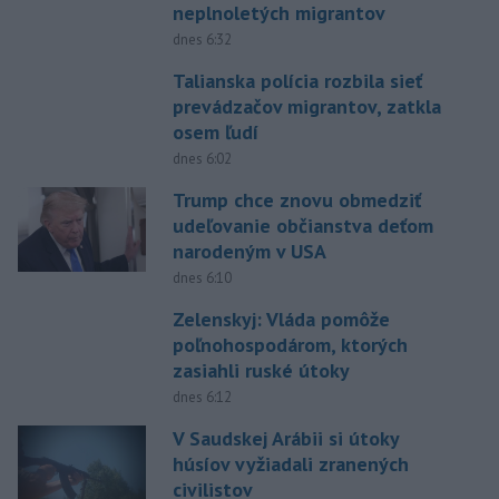
neplnoletých migrantov
dnes 6:32
Talianska polícia rozbila sieť
prevádzačov migrantov, zatkla
osem ľudí
dnes 6:02
Trump chce znovu obmedziť
udeľovanie občianstva deťom
narodeným v USA
dnes 6:10
Zelenskyj: Vláda pomôže
poľnohospodárom, ktorých
zasiahli ruské útoky
dnes 6:12
V Saudskej Arábii si útoky
húsíov vyžiadali zranených
civilistov