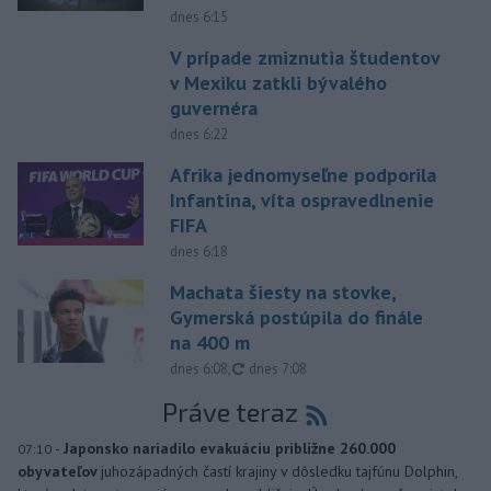
dnes 6:15
V prípade zmiznutia študentov
v Mexiku zatkli bývalého
guvernéra
dnes 6:22
Afrika jednomyseľne podporila
Infantina, víta ospravedlnenie
FIFA
dnes 6:18
Machata šiesty na stovke,
Gymerská postúpila do finále
na 400 m
aktualizované
dnes 6:08
,
dnes 7:08
Práve teraz
-
Japonsko nariadilo evakuáciu približne 260.000
07:10
obyvateľov
juhozápadných častí krajiny v dôsledku tajfúnu Dolphin,