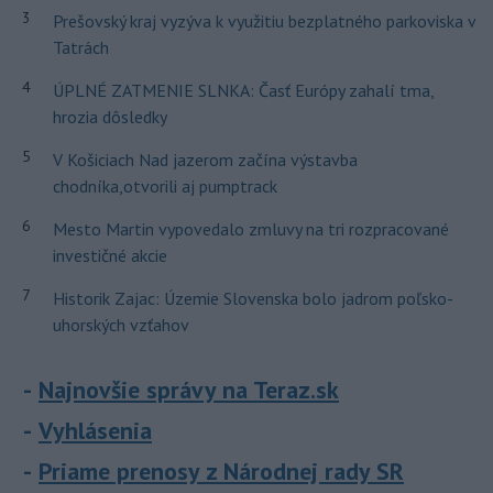
3
Prešovský kraj vyzýva k využitiu bezplatného parkoviska v
Tatrách
4
ÚPLNÉ ZATMENIE SLNKA: Časť Európy zahalí tma,
hrozia dôsledky
5
V Košiciach Nad jazerom začína výstavba
chodníka,otvorili aj pumptrack
6
Mesto Martin vypovedalo zmluvy na tri rozpracované
investičné akcie
7
Historik Zajac: Územie Slovenska bolo jadrom poľsko-
uhorských vzťahov
Najnovšie správy na Teraz.sk
Vyhlásenia
Priame prenosy z Národnej rady SR