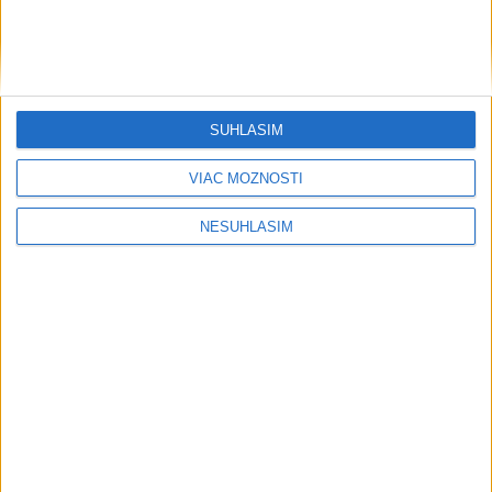
SÚHLASÍM
VIAC MOŽNOSTÍ
NESÚHLASÍM
....