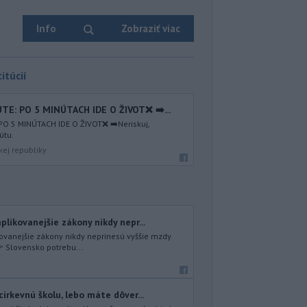
Info
Zobraziť viac
itúcií
E: PO 5 MINÚTACH IDE O ŽIVOT❌ ➡️...
O 5 MINÚTACH IDE O ŽIVOT❌ ➡️Neriskuj,
útu.
kej republiky
plikovanejšie zákony nikdy nepr...
kovanejšie zákony nikdy neprinesú vyššie mzdy
 Slovensko potrebu...
cirkevnú školu, lebo máte dôver...