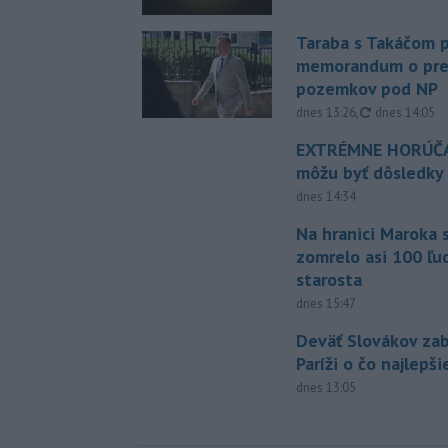
Taraba s Takáčom p
memorandum o pr
pozemkov pod NP
aktualizovan
dnes 13:26
,
dnes 14:05
EXTRÉMNE HORÚČA
môžu byť dôsledky
dnes 14:34
Na hranici Maroka 
zomrelo asi 100 ľu
starosta
dnes 15:47
Deväť Slovákov zab
Paríži o čo najlepš
dnes 13:05