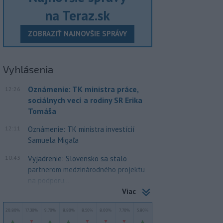
na Teraz.sk
ZOBRAZIŤ NAJNOVŠIE SPRÁVY
Vyhlásenia
Oznámenie: TK ministra práce,
12:26
sociálnych vecí a rodiny SR Erika
Tomáša
12:11
Oznámenie: TK ministra investícií
Samuela Migaľa
10:43
Vyjadrenie: Slovensko sa stalo
partnerom medzinárodného projektu
na podporu...
Viac