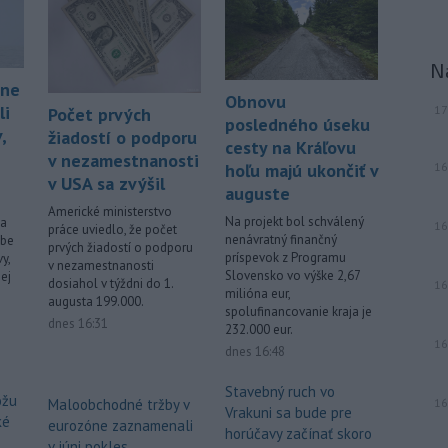
-
Slovensko pomáha Maďarsku
20:47
s vodou, pretože naši južní susedia
N
zápasia s kritickou situáciou na Dunaji a
ene
v hre je aj možné odstavenie jadrovej
Obnovu
li
17
Počet prvých
elektrárne.
posledného úseku
,
žiadostí o podporu
cesty na Kráľovu
v nezamestnanosti
Viac >
16
hoľu majú ukončiť v
v USA sa zvýšil
auguste
Americké ministerstvo
Na projekt bol schválený
na
16
práce uviedlo, že počet
nenávratný finančný
ibe
prvých žiadostí o podporu
príspevok z Programu
y,
v nezamestnanosti
Slovensko vo výške 2,67
ej
dosiahol v týždni do 1.
16
milióna eur,
augusta 199.000.
spolufinancovanie kraja je
dnes 16:31
232.000 eur.
16
dnes 16:48
Stavebný ruch vo
ôžu
Maloobchodné tržby v
16
Vrakuni sa bude pre
ké
eurozóne zaznamenali
horúčavy začínať skoro
v júni pokles