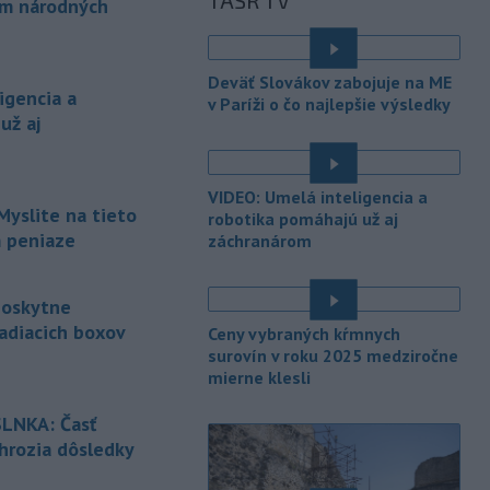
TASR TV
-
Meteorológovia zo
ám národných
15:25
Slovenského
hydrometeorologického ústavu
é
(SHMÚ) vo štvrtok opäť zaznamenali
Deväť Slovákov zabojuje na ME
nový absolútny rekord teploty
igencia a
v Paríži o čo najlepšie výsledky
vzduchu. V Dolných Plachtinciach v
už aj
okrese Veľký Krtíš dosiahla teplota
popoludní 42 stupňov Celzia.
VIDEO: Umelá inteligencia a
-
Podpredsedníčka
13:41
Myslite na tieto
robotika pomáhajú už aj
vykonávajúca funkciu predsedu
m peniaze
záchranárom
maďarského
Národného
zhromaždenia Anikó Hallerová
Nagyová vo štvrtok oznámila, že v
poskytne
súlade s návrhom poslaneckého klubu
adiacich boxov
Ceny vybraných kŕmnych
vládnej strany Tisza rozhodne
surovín v roku 2025 medziročne
zákonodarný zbor o novej hlave štátu
mierne klesli
é
na budúci utorok.
LNKA: Časť
-
Európska komisia (EK) sa
13:31
 hrozia dôsledky
pripravuje na možné dôsledky
úplného
zatmenia Slnka na výrobu
é