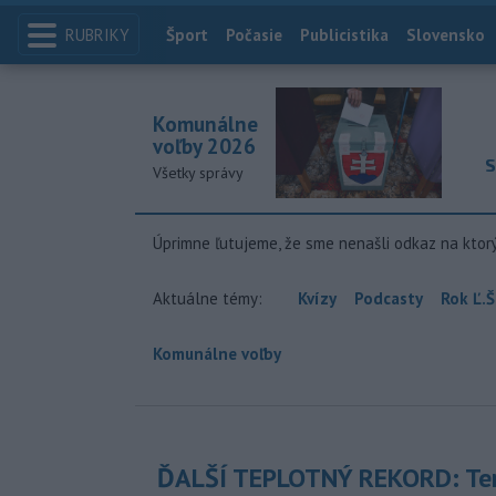
RUBRIKY
Index
Šport
Počasie
Publicistika
Slovensko
Komunálne
voľby 2026
S
Všetky správy
Úprimne ľutujeme, že sme nenašli odkaz na ktor
Aktuálne témy:
Kvízy
Podcasty
Rok Ľ.Š
Komunálne voľby
ĎALŠÍ TEPLOTNÝ REKORD: Ten