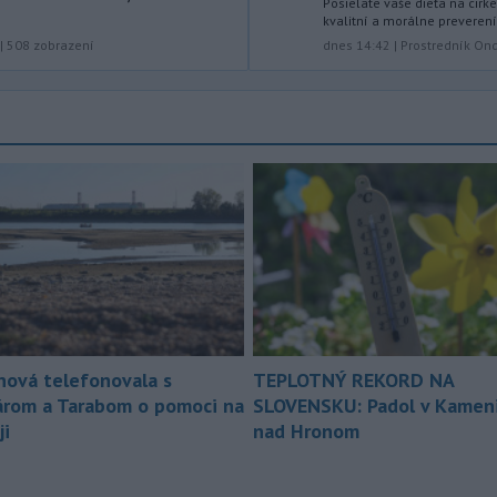
Posielate vaše dieťa na cirk
strede a na východe krajiny vydal
kvalitní a morálne preverení
Slovenský hydrometeorologický ústav
dnes 14:42
|
Prostredník Ond
|
508
zobrazení
(SHMÚ) výstrahy tretieho stupňa pred
vysokými teplotami.
-
V roku 2025 okolo 16,5
07:18
percenta ľudí vo veku 16 rokov a
viac v
členských krajinách Európskej
únie (EÚ) denne užívalo tabak a s ním
súvisiace výrobky.
-
Vedenie Medzinárodnej
06:47
futbalovej federácie (FIFA) sa
ospravedlnilo v
súvislosti s
kontroverzným plánom predať
podiely na budúcich ziskoch z
nová telefonovala s
TEPLOTNÝ REKORD NA
majstrovstiev sveta súkromným
árom a Tarabom o pomoci na
SLOVENSKU: Padol v Kameni
investorom. Na stretnutí v Rabate
členovia FIFA plne podporili
ji
nad Hronom
prezidenta Gianniho Infantina.
-
Americký štát Nové Mexiko v
06:06