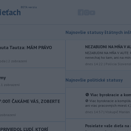
Japonskému moru, uviedla
juhokórejská armáda.
sieťach
-
Island si v prípade obnovenia
10:31
rokovaní o vstupe do Európskej
únie chce zachovať suverénnu
Najnovšie statusy štátnych inšt
kontrolu nad všetkým rybolovom.
-
Väčšina Poliakov po roku vo
NEZABUDNI NA MŇA V AUT
rtmuta Tautza: MÁM PRÁVO
09:52
funkcii hodnotí pôsobenie
NEZABUDNI NA MŇA V AUTE: P
nenechaj ho tam, ani na min
prezidenta Karola Nawrockého
roda
|
2
zobrazení
dnes 14:22
|
Polícia Slovens
pozitívne.
-
Končiaci kolumbijský
09:15
ámy
Najnovšie politické statusy
minister obrany Pedro Sánchez v
11
zobrazení
stredu
vystríhal pred možnými
teroristickými činmi počas inaugurácie
🚫 Viac byrokracie a kom
novozvoleného prezidenta Abelarda
7:00‼️ ČAKÁME VÁS, ZOBERTE
🚫 Viac byrokracie a kompli
ani viac pracovných miest. 
de la Espriellu.
dnes 14:57
|
Viskupič Marián
zobrazení
-
Aj štvrtok bude na Slovensku
08:31
horúci. Pre okresy na západnom a
Posielate vaše dieťa na 
PRIVIEDOL ĽUDÍ, KTORÍ
južnom
Slovensku a niektoré okresy v