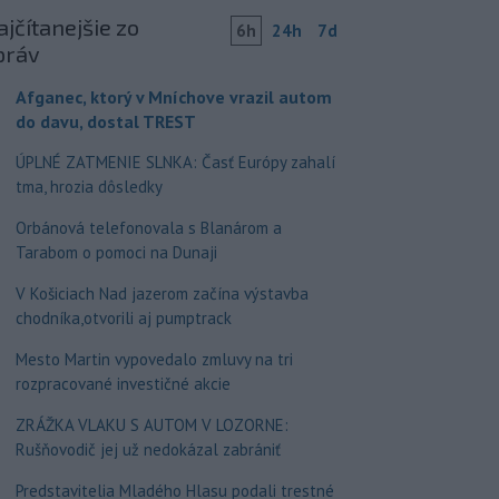
jčítanejšie zo
6h
24h
7d
práv
Afganec, ktorý v Mníchove vrazil autom
do davu, dostal TREST
ÚPLNÉ ZATMENIE SLNKA: Časť Európy zahalí
tma, hrozia dôsledky
Orbánová telefonovala s Blanárom a
Tarabom o pomoci na Dunaji
V Košiciach Nad jazerom začína výstavba
chodníka,otvorili aj pumptrack
Mesto Martin vypovedalo zmluvy na tri
rozpracované investičné akcie
ZRÁŽKA VLAKU S AUTOM V LOZORNE:
Rušňovodič jej už nedokázal zabrániť
Predstavitelia Mladého Hlasu podali trestné