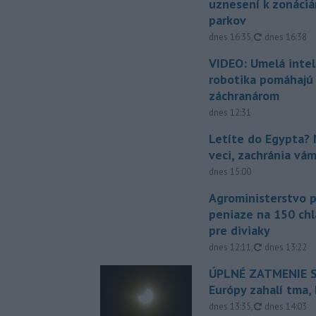
uznesení k zonáci
parkov
aktualizovan
dnes 16:35
,
dnes 16:38
VIDEO: Umelá intel
robotika pomáhajú 
záchranárom
dnes 12:31
Letíte do Egypta? 
veci, zachránia vá
dnes 15:00
Agroministerstvo 
peniaze na 150 chl
pre diviaky
aktualizovan
dnes 12:11
,
dnes 13:22
ÚPLNÉ ZATMENIE S
Európy zahalí tma,
aktualizovan
dnes 13:35
,
dnes 14:03