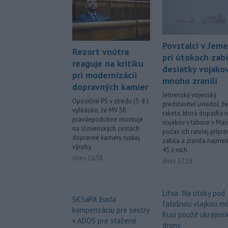
Povstalci v Jem
Rezort vnútra
pri útokoch zabi
reaguje na kritiku
desiatky vojakov
pri modernizácii
mnoho zranili
dopravných kamier
Jemenský vojenský
Opozičné PS v stredu (5. 8.)
predstaviteľ uviedol, že
vyhlásilo, že MV SR
raketa, ktorá dopadla 
pravdepodobne montuje
vojakov v tábore v Mar
na slovenských cestách
počas ich rannej príprav
dopravné kamery ruskej
zabila a zranila najmen
výroby.
45 z nich.
dnes 16:58
dnes 17:18
Litva: Na útoky pod
SKSaPA žiada
falošnou vlajkou m
kompenzáciu pre sestry
Rusi použiť ukrajins
v ADOS pre sťažené
drony