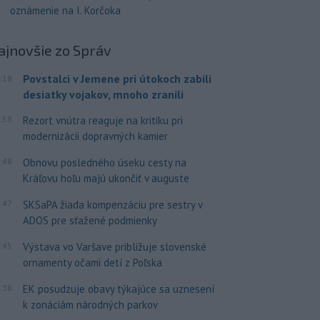
oznámenie na I. Korčoka
ajnovšie
zo Správ
Povstalci v Jemene pri útokoch zabili
:18
desiatky vojakov, mnoho zranili
:58
Rezort vnútra reaguje na kritiku pri
modernizácii dopravných kamier
:48
Obnovu posledného úseku cesty na
Kráľovu hoľu majú ukončiť v auguste
:47
SKSaPA žiada kompenzáciu pre sestry v
ADOS pre sťažené podmienky
:45
Výstava vo Varšave približuje slovenské
ornamenty očami detí z Poľska
:38
EK posudzuje obavy týkajúce sa uznesení
k zonáciám národných parkov