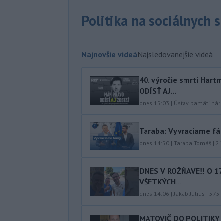
Politika na sociálnych 
Najnovšie videá
Najsledovanejšie videá
40.⁠ ⁠výročie smrti Ha
ODÍSŤ AJ...
dnes 15:03
|
Ústav pamäti ná
Taraba: Vyvraciame f
dnes 14:50
|
Taraba Tomáš
|
2
DNES V ROŽŇAVE‼️ O 1
VŠETKÝCH...
dnes 14:06
|
Jakab Július
|
575
MATOVIČ DO POLITIKY 