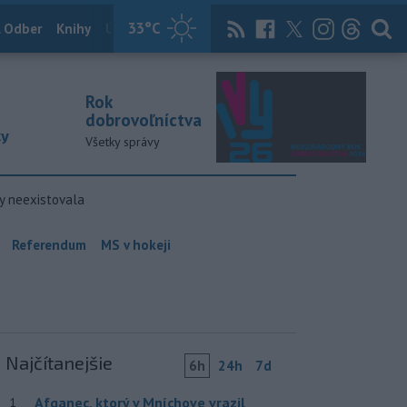
33
°C
 Odber
Knihy
Útulkovo
Magazín
News Now
Archív
TASR
Rok
dobrovoľníctva
ky
Všetky správy
y neexistovala
Referendum
MS v hokeji
Najčítanejšie
6h
24h
7d
Afganec, ktorý v Mníchove vrazil
1