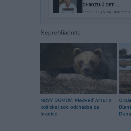
OHROZUJÚ DETI...
dnes 13:06
|
Šutaj Eštok Matúš
Neprehliadnite
NOVÝ DOMOV: Medveď Artur z
Orbá
košickej zoo odchádza za
Blan
hranice
Duna