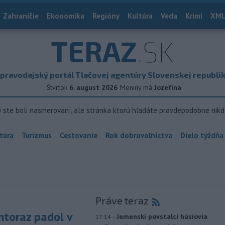
Zahraničie
Ekonomika
Regióny
Kultúra
Veda
Krimi
XML
TERAZ
.SK
pravodajský portál Tlačovej agentúry Slovenskej republi
Štvrtok
6. august 2026
Meniny má
Jozefína
ý ste boli nasmerovaní, ale stránka ktorú hľadáte pravdepodobne nikd
túra
Turizmus
Cestovanie
Rok dobrovoľníctva
Dielo týždňa
Práve teraz
toraz padol v
-
Jemenskí povstalci húsíovia
17:14