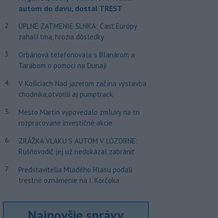
autom do davu, dostal TREST
2
ÚPLNÉ ZATMENIE SLNKA: Časť Európy
zahalí tma, hrozia dôsledky
3
Orbánová telefonovala s Blanárom a
Tarabom o pomoci na Dunaji
4
V Košiciach Nad jazerom začína výstavba
chodníka,otvorili aj pumptrack
5
Mesto Martin vypovedalo zmluvy na tri
rozpracované investičné akcie
6
ZRÁŽKA VLAKU S AUTOM V LOZORNE:
Rušňovodič jej už nedokázal zabrániť
7
Predstavitelia Mladého Hlasu podali
trestné oznámenie na I. Korčoka
Najnovšie správy