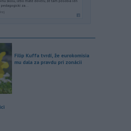
evnú školu, lebo máte dôveru, že tam pôsobia len
 pedagogickí za...
rej
Filip Kuffa tvrdí, že eurokomisia
mu dala za pravdu pri zonácii
ci