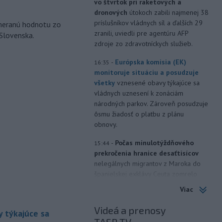
vo štvrtok pri raketových a
dronových
útokoch zabili najmenej 38
príslušníkov vládnych síl a ďalších 29
ameranú hodnotu zo
zranili, uviedli pre agentúru AFP
 Slovenska.
zdroje zo zdravotníckych služieb.
-
Európska komisia (EK)
16:35
monitoruje situáciu a posudzuje
všetky
vznesené obavy týkajúce sa
vládnych uznesení k zonáciám
národných parkov. Zároveň posudzuje
ôsmu žiadosť o platbu z plánu
obnovy.
-
Počas minulotýždňového
15:44
prekročenia hranice desaťtisícov
nelegálnych migrantov z Maroka do
španielskej exklávy Ceuta zomrelo
približne 100 ľudí, oznámil vo štvrtok
Viac
tamojší starosta Juan Jesús Vivas v
Európskom parlamente.
Videá a prenosy
 týkajúce sa