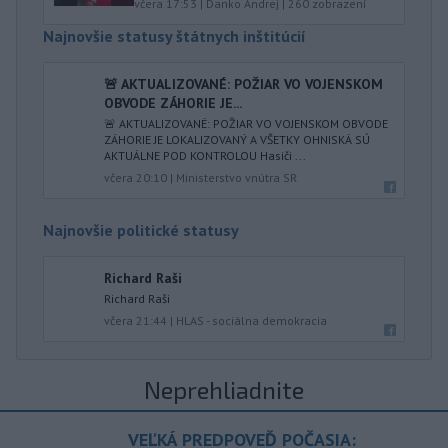
včera 17:53
|
Danko Andrej
|
260
zobrazení
Najnovšie statusy štátnych inštitúcií
🚨 AKTUALIZOVANÉ: POŽIAR VO VOJENSKOM
OBVODE ZÁHORIE JE...
🚨 AKTUALIZOVANÉ: POŽIAR VO VOJENSKOM OBVODE
ZÁHORIE JE LOKALIZOVANÝ A VŠETKY OHNISKÁ SÚ
AKTUÁLNE POD KONTROLOU Hasiči ...
včera 20:10
|
Ministerstvo vnútra SR
Najnovšie politické statusy
Richard Raši
Richard Raši
včera 21:44
|
HLAS - sociálna demokracia
Neprehliadnite
VEĽKÁ PREDPOVEĎ POČASIA: