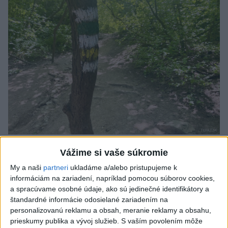
SMRŤ V HORÁCH: V Západných Tatrách
Vážime si vaše súkromie
zomrel 76-ročný turista
My a naši
partneri
ukladáme a/alebo pristupujeme k
informáciám na zariadení, napríklad pomocou súborov cookies,
Muža sa na základe telefonickej inštruktáže operátorky
a spracúvame osobné údaje, ako sú jedinečné identifikátory a
záchrannej zdravotnej služby pokúsili zachrániť riadenou
štandardné informácie odosielané zariadením na
resuscitáciou.
personalizovanú reklamu a obsah, meranie reklamy a obsahu,
včera 20:04
prieskumy publika a vývoj služieb.
S vaším povolením môže