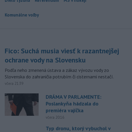
Dielo týždňa
Referendum
MS v hokeji
Komunálne voľby
Fico: Suchá musia viesť k razantnejšej
ochrane vody na Slovensku
Podľa neho zmenená ústava a zákaz vývozu vody zo
Slovenska do zahraničia potrubím či cisternami nestačí.
včera 21:39
DRÁMA V PARLAMENTE:
Poslankyňa hádzala do
premiéra vajíčka
včera 20:16
Typ dronu, ktorý vybuchol v