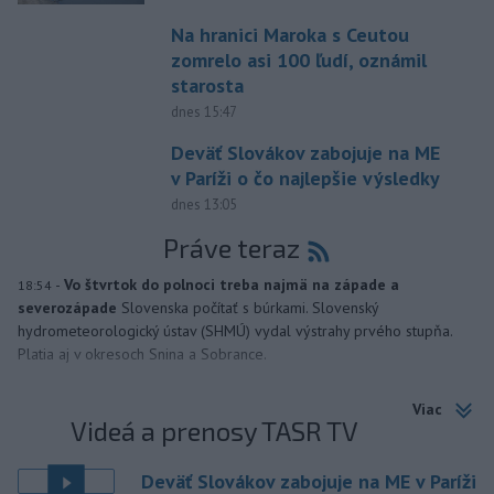
Na hranici Maroka s Ceutou
zomrelo asi 100 ľudí, oznámil
starosta
dnes 15:47
Deväť Slovákov zabojuje na ME
v Paríži o čo najlepšie výsledky
dnes 13:05
Práve teraz
-
Vo štvrtok do polnoci treba najmä na západe a
18:54
severozápade
Slovenska počítať s búrkami. Slovenský
hydrometeorologický ústav (SHMÚ) vydal výstrahy prvého stupňa.
Platia aj v okresoch Snina a Sobrance.
Viac
Videá a prenosy TASR TV
Deväť Slovákov zabojuje na ME v Paríži