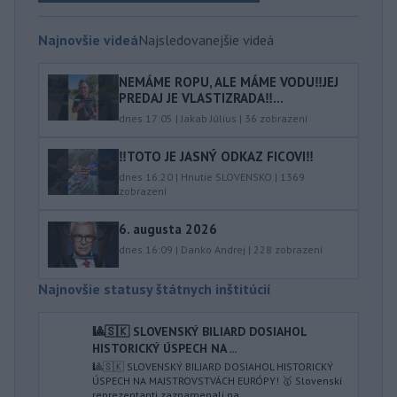
Najnovšie videá
Najsledovanejšie videá
NEMÁME ROPU, ALE MÁME VODU‼️JEJ
PREDAJ JE VLASTIZRADA‼️...
dnes 17:05
|
Jakab Július
|
36
zobrazení
‼️TOTO JE JASNÝ ODKAZ FICOVI‼️
dnes 16:20
|
Hnutie SLOVENSKO
|
1369
zobrazení
6. augusta 2026
dnes 16:09
|
Danko Andrej
|
228
zobrazení
Najnovšie statusy štátnych inštitúcií
🎱🇸🇰 SLOVENSKÝ BILIARD DOSIAHOL
HISTORICKÝ ÚSPECH NA ...
🎱🇸🇰 SLOVENSKÝ BILIARD DOSIAHOL HISTORICKÝ
ÚSPECH NA MAJSTROVSTVÁCH EURÓPY! 🥇 Slovenskí
reprezentanti zaznamenali na...