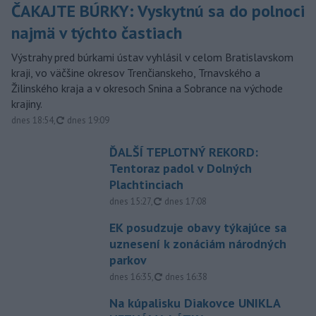
ČAKAJTE BÚRKY: Vyskytnú sa do polnoci
najmä v týchto častiach
Výstrahy pred búrkami ústav vyhlásil v celom Bratislavskom
kraji, vo väčšine okresov Trenčianskeho, Trnavského a
Žilinského kraja a v okresoch Snina a Sobrance na východe
krajiny.
aktualizované
dnes 18:54
,
dnes 19:09
ĎALŠÍ TEPLOTNÝ REKORD:
Tentoraz padol v Dolných
Plachtinciach
aktualizované
dnes 15:27
,
dnes 17:08
EK posudzuje obavy týkajúce sa
uznesení k zonáciám národných
parkov
aktualizované
dnes 16:35
,
dnes 16:38
Na kúpalisku Diakovce UNIKLA