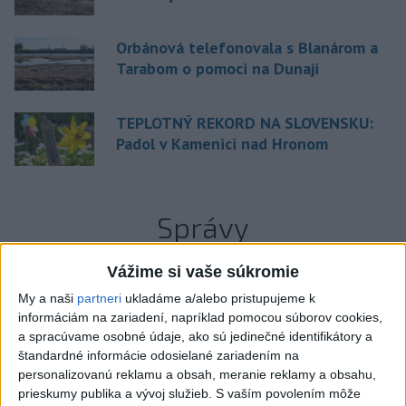
Orbánová telefonovala s Blanárom a
Tarabom o pomoci na Dunaji
TEPLOTNÝ REKORD NA SLOVENSKU:
Padol v Kamenici nad Hronom
Správy
Vážime si vaše súkromie
My a naši
partneri
ukladáme a/alebo pristupujeme k
informáciám na zariadení, napríklad pomocou súborov cookies,
a spracúvame osobné údaje, ako sú jedinečné identifikátory a
štandardné informácie odosielané zariadením na
personalizovanú reklamu a obsah, meranie reklamy a obsahu,
prieskumy publika a vývoj služieb.
S vaším povolením môže