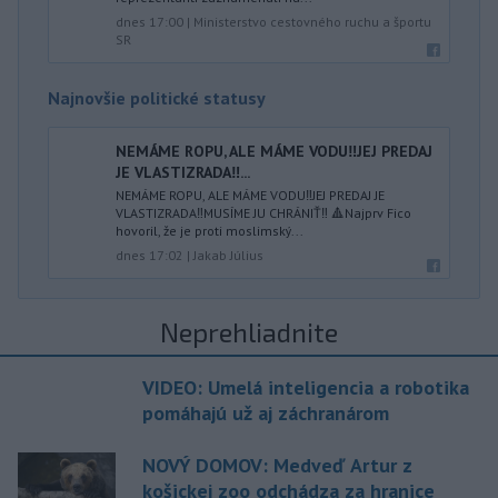
dnes 17:00
|
Ministerstvo cestovného ruchu a športu
SR
Najnovšie politické statusy
NEMÁME ROPU, ALE MÁME VODU‼️JEJ PREDAJ
JE VLASTIZRADA‼️...
NEMÁME ROPU, ALE MÁME VODU‼️JEJ PREDAJ JE
VLASTIZRADA‼️MUSÍME JU CHRÁNIŤ‼️ 🔺Najprv Fico
hovoril, že je proti moslimský...
dnes 17:02
|
Jakab Július
Neprehliadnite
VIDEO: Umelá inteligencia a robotika
pomáhajú už aj záchranárom
NOVÝ DOMOV: Medveď Artur z
košickej zoo odchádza za hranice