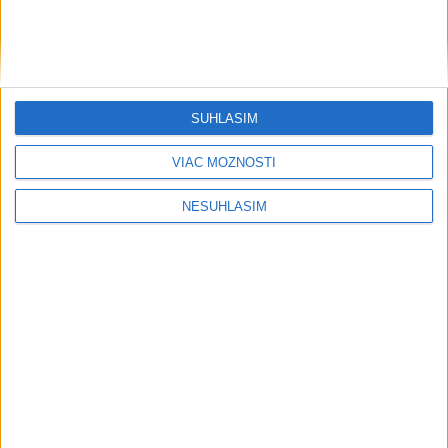
SÚHLASÍM
VIAC MOŽNOSTÍ
NESÚHLASÍM
....