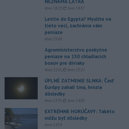
NEZNÁMA LÁTKA
aktualizované
dnes 18:23
,
dnes 18:37
Letíte do Egypta? Myslite na
tieto veci, zachránia vám
peniaze
dnes 15:00
Agroministerstvo poskytne
peniaze na 150 chladiacich
boxov pre diviaky
aktualizované
dnes 12:11
,
dnes 13:22
ÚPLNÉ ZATMENIE SLNKA: Časť
Európy zahalí tma, hrozia
dôsledky
aktualizované
dnes 13:35
,
dnes 14:03
EXTRÉMNE HORÚČAVY: Takéto
môžu byť dôsledky
dnes 14:34