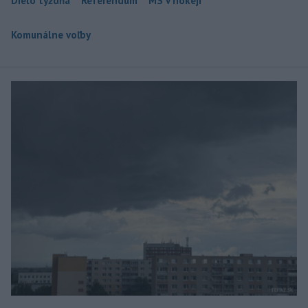
Dielo týždňa
Referendum
MS v hokeji
Komunálne voľby