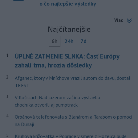
o čo najlepšie výsledky
Viac
Najčítanejšie
6h
24h
7d
ÚPLNÉ ZATMENIE SLNKA: Časť Európy
1
zahalí tma, hrozia dôsledky
2
Afganec, ktorý v Mníchove vrazil autom do davu, dostal
TREST
3
V Košiciach Nad jazerom začína výstavba
chodníka,otvorili aj pumptrack
4
Orbánová telefonovala s Blanárom a Tarabom o pomoci
na Dunaji
5
Kruhová križovatka v Poprade v smere z Hozelca bude