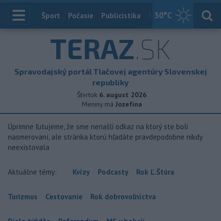
30
°C
Index
Šport
Počasie
Publicistika
Slovensko
Zahranič
TERAZ
.SK
Spravodajský portál Tlačovej agentúry Slovenskej
republiky
Štvrtok
6. august 2026
Meniny má
Jozefína
Úprimne ľutujeme, že sme nenašli odkaz na ktorý ste boli
nasmerovaní, ale stránka ktorú hľadáte pravdepodobne nikdy
neexistovala
Aktuálne témy:
Kvízy
Podcasty
Rok Ľ.Štúra
Turizmus
Cestovanie
Rok dobrovoľníctva