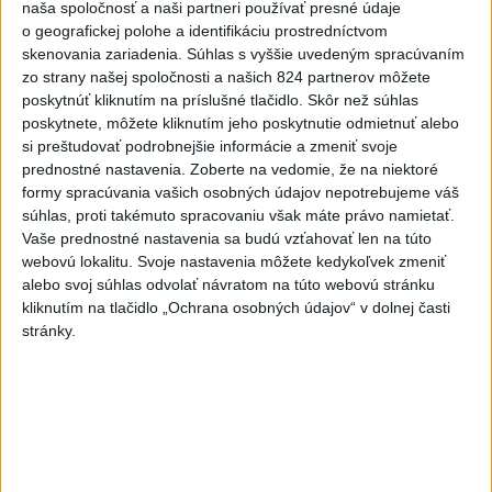
naša spoločnosť a naši partneri používať presné údaje
o geografickej polohe a identifikáciu prostredníctvom
skenovania zariadenia. Súhlas s vyššie uvedeným spracúvaním
zo strany našej spoločnosti a našich 824 partnerov môžete
poskytnúť kliknutím na príslušné tlačidlo. Skôr než súhlas
poskytnete, môžete kliknutím jeho poskytnutie odmietnuť alebo
si preštudovať podrobnejšie informácie a zmeniť svoje
Na kúpalisku Diakovce UNIKLA
prednostné nastavenia.
Zoberte na vedomie, že na niektoré
formy spracúvania vašich osobných údajov nepotrebujeme váš
NEZNÁMA LÁTKA
súhlas, proti takémuto spracovaniu však máte právo namietať.
Vaše prednostné nastavenia sa budú vzťahovať len na túto
Počas kúpania boli viaceré osoby vystavené kontaktu s
webovú lokalitu. Svoje nastavenia môžete kedykoľvek zmeniť
neznámou látkou, ktorá u nich vyvolala zdravotné ťažkosti.
alebo svoj súhlas odvolať návratom na túto webovú stránku
aktualizované
dnes 18:23
,
dnes 18:37
kliknutím na tlačidlo „Ochrana osobných údajov“ v dolnej časti
stránky.
Slovensko
ŽSK: VšZP znevýhodnila krajské
nemocnice v porovnaní so
súkromnými
dnes 17:57