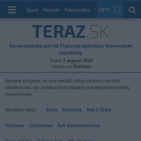
29
°C
Index
Šport
Počasie
Publicistika
Slovensko
Zahranič
TERAZ
.SK
Spravodajský portál Tlačovej agentúry Slovenskej
republiky
Piatok
7. august 2026
Meniny má
Štefánia
Úprimne ľutujeme, že sme nenašli odkaz na ktorý ste boli
nasmerovaní, ale stránka ktorú hľadáte pravdepodobne nikdy
neexistovala
Aktuálne témy:
Kvízy
Podcasty
Rok Ľ.Štúra
Turizmus
Cestovanie
Rok dobrovoľníctva