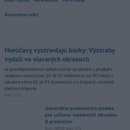
Dielo týždňa
Referendum
MS v hokeji
Komunálne voľby
Horúčavy vystriedajú búrky: Výstrahy
vydali vo viacerých okresoch
Je pravdepodobnosť výskytu búrok spojených s prudkým
lejakom s intenzitou 20 až 30 milimetrov za 30 minút s
nárazmi vetra 65 až 85 kilometrov a s krúpami, ozrejmili
meteorológovia.
dnes 11:55
Generálna prokuratúra podala
pre určenie volebných obvodov
8 protestov
aktualizované
dnes 9:03
,
dnes 9:55