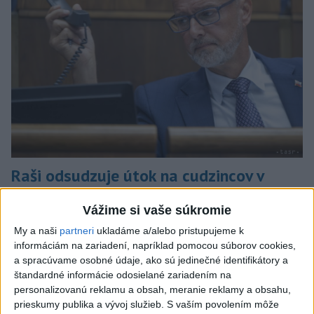
Raši odsudzuje útok na cudzincov v
Nitre
Vážime si vaše súkromie
Verí, že polícia páchateľov nájde a za tento čin ponesú
My a naši
partneri
ukladáme a/alebo pristupujeme k
následky.
informáciám na zariadení, napríklad pomocou súborov cookies,
dnes 8:41
a spracúvame osobné údaje, ako sú jedinečné identifikátory a
štandardné informácie odosielané zariadením na
Slovensko
personalizovanú reklamu a obsah, meranie reklamy a obsahu,
prieskumy publika a vývoj služieb.
S vaším povolením môže