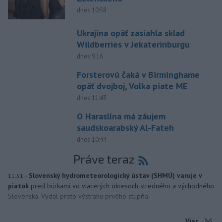
dnes 10:58
Ukrajina opäť zasiahla sklad
Wildberries v Jekaterinburgu
dnes 9:16
Forsterovú čaká v Birminghame
opäť dvojboj, Volka piate ME
dnes 11:43
O Haraslína má záujem
saudskoarabský Al-Fateh
dnes 10:44
Práve teraz
-
Slovenský hydrometeorologický ústav (SHMÚ) varuje v
11:51
piatok
pred búrkami vo viacerých okresoch stredného a východného
Slovenska. Vydal preto výstrahu prvého stupňa.
Viac