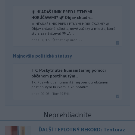
☀️ HĽADÁŠ ÚNIK PRED LETNÝMI
HORÚČAVAMI? 🌿 Objav chladn...
☀️ HĽADÁŠ ÚNIK PRED LETNÝMI HORÚČAVAMI? 🌿
Objav chladné zákutia, nové zážitky a miesta, ktoré
stoja za návštevu! 🌍 LÁ...
dnes 09:13
|
Štatistický úrad SR
Najnovšie politické statusy
TK: Poskytnutie humanitárnej pomoci
občanom postihnutým...
TK: Poskytnutie humanitárnej pomoci občanom
postihnutým búrkami a krupobitím.
dnes 09:05
|
Tomáš Erik
Neprehliadnite
ĎALŠÍ TEPLOTNÝ REKORD: Tentoraz