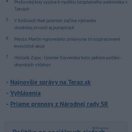
4
Prešovský kraj vyzýva k využitiu bezplatného parkoviska v
Tatrách
5
V Košiciach Nad jazerom začína výstavba
chodníka,otvorili aj pumptrack
6
Mesto Martin vypovedalo zmluvy na tri rozpracované
investičné akcie
7
Historik Zajac: Územie Slovenska bolo jadrom poľsko-
uhorských vzťahov
Najnovšie správy na Teraz.sk
Vyhlásenia
Priame prenosy z Národnej rady SR