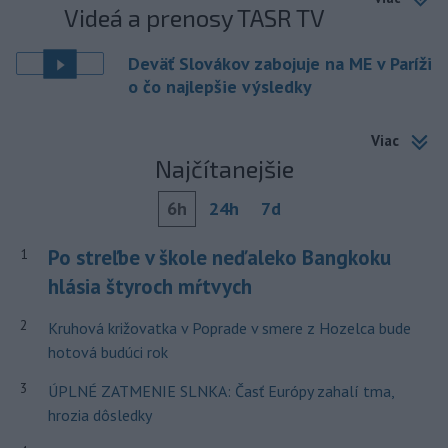
Videá a prenosy TASR TV
Deväť Slovákov zabojuje na ME v Paríži
o čo najlepšie výsledky
Viac
Najčítanejšie
6h
24h
7d
Po streľbe v škole neďaleko Bangkoku
1
hlásia štyroch mŕtvych
2
Kruhová križovatka v Poprade v smere z Hozelca bude
hotová budúci rok
3
ÚPLNÉ ZATMENIE SLNKA: Časť Európy zahalí tma,
hrozia dôsledky