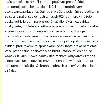
Horúčavy vystriedajú búrky: Výstrahy
naša spoločnosť a naši partneri používať presné údaje
vydali vo viacerých okresoch
o geografickej polohe a identifikáciu prostredníctvom
dnes 11:55
skenovania zariadenia. Súhlas s vyššie uvedeným spracúvaním
zo strany našej spoločnosti a našich 824 partnerov môžete
NKÚ: Časť dotácií schválili VÚC bez jasných hodnotiacich
poskytnúť kliknutím na príslušné tlačidlo. Skôr než súhlas
kritérií
poskytnete, môžete kliknutím jeho poskytnutie odmietnuť alebo
si preštudovať podrobnejšie informácie a zmeniť svoje
Rezort vnútra požiada NBÚ o nezávislé posúdenie radarov
prednostné nastavenia.
Zoberte na vedomie, že na niektoré
formy spracúvania vašich osobných údajov nepotrebujeme váš
súhlas, proti takémuto spracovaniu však máte právo namietať.
T. Stohlová:EK považuje zonácie za problematické a žiada o
Vaše prednostné nastavenia sa budú vzťahovať len na túto
ich nápravu
webovú lokalitu. Svoje nastavenia môžete kedykoľvek zmeniť
alebo svoj súhlas odvolať návratom na túto webovú stránku
Zahraničie
kliknutím na tlačidlo „Ochrana osobných údajov“ v dolnej časti
stránky.
V Grécku starostu mestečka obvinili
v prípade požiaru neďaleko Atén
dnes 11:45
V Južnej Kórei vyvolal dialóg s KĽDR spor ministrov
zahraničia