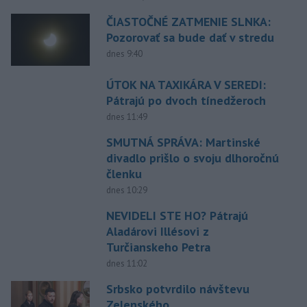
ČIASTOČNÉ ZATMENIE SLNKA:
Pozorovať sa bude dať v stredu
dnes 9:40
ÚTOK NA TAXIKÁRA V SEREDI:
Pátrajú po dvoch tínedžeroch
dnes 11:49
SMUTNÁ SPRÁVA: Martinské
divadlo prišlo o svoju dlhoročnú
členku
dnes 10:29
NEVIDELI STE HO? Pátrajú
Aladárovi Illésovi z
Turčianskeho Petra
dnes 11:02
Srbsko potvrdilo návštevu
Zelenského