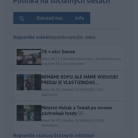
Politika na sociálnych sieťach
Zobraziť viac
Info
Najnovšie videá
Najsledovanejšie videá
TK v obci Senné
dnes 09:22
|
Ministerstvo práce, sociálnych vecí
a rodiny SR
|
28
zobrazení
NEMÁME ROPU, ALE MÁME VODU‼️JEJ
PREDAJ JE VLASTIZRADA‼️...
dnes 08:45
|
Hnutie SLOVENSKO
|
492
zobrazení
Ministri Huliak a Tomáš po novom
zachraňujú hrady 🤦‍♂️
dnes 08:30
|
Hnutie SLOVENSKO
|
808
zobrazení
Najnovšie statusy štátnych inštitúcií