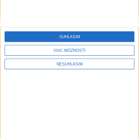
SÚHLASÍM
VIAC MOŽNOSTÍ
NESÚHLASÍM
....