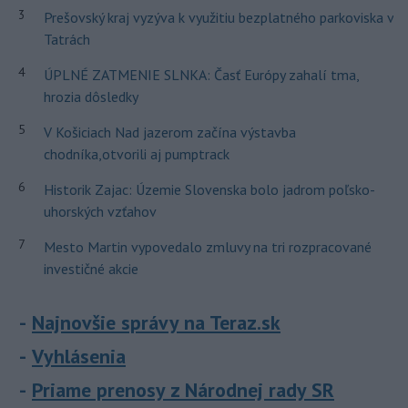
3
Prešovský kraj vyzýva k využitiu bezplatného parkoviska v
Tatrách
4
ÚPLNÉ ZATMENIE SLNKA: Časť Európy zahalí tma,
hrozia dôsledky
5
V Košiciach Nad jazerom začína výstavba
chodníka,otvorili aj pumptrack
6
Historik Zajac: Územie Slovenska bolo jadrom poľsko-
uhorských vzťahov
7
Mesto Martin vypovedalo zmluvy na tri rozpracované
investičné akcie
Najnovšie správy na Teraz.sk
Vyhlásenia
Priame prenosy z Národnej rady SR