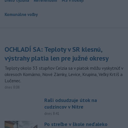
Dielo týždňa
Referendum
MS v hokeji
Komunálne voľby
OCHLADÍ SA: Teploty v SR klesnú,
výstrahy platia len pre južné okresy
Teploty okolo 33 stupňov Celzia sa v piatok môžu vyskytnúť v
okresoch Komárno, Nové Zámky, Levice, Krupina, Veľký Krtíš a
Lučenec.
dnes 8:08
Raši odsudzuje útok na
cudzincov v Nitre
dnes 8:41
Po streľbe v škole neďaleko