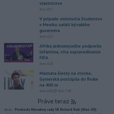
vlastníctve
dnes 8:17
V prípade zmiznutia študentov
v Mexiku zatkli bývalého
guvernéra
dnes 6:22
Afrika jednomyseľne podporila
Infantina, víta ospravedlnenie
FIFA
dnes 6:18
Machata šiesty na stovke,
Gymerská postúpila do finále
na 400 m
aktualizované
dnes 6:08
,
dnes 7:08
Práve teraz
-
Predseda Národnej rady SR Richard Raši (Hlas-SD)
08:41