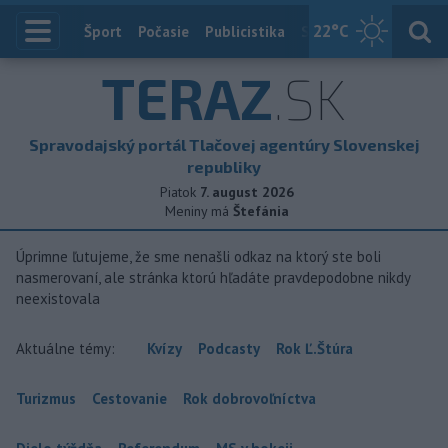
22
°C
Index
Šport
Počasie
Publicistika
Slovensko
Zahranič
TERAZ
.SK
Spravodajský portál Tlačovej agentúry Slovenskej
republiky
Piatok
7. august 2026
Meniny má
Štefánia
Úprimne ľutujeme, že sme nenašli odkaz na ktorý ste boli
nasmerovaní, ale stránka ktorú hľadáte pravdepodobne nikdy
neexistovala
Aktuálne témy:
Kvízy
Podcasty
Rok Ľ.Štúra
Turizmus
Cestovanie
Rok dobrovoľníctva