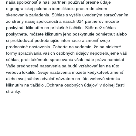
dnes 8:41
naša spoločnosť a naši partneri používať presné údaje
o geografickej polohe a identifikáciu prostredníctvom
Slovensko
skenovania zariadenia. Súhlas s vyššie uvedeným spracúvaním
zo strany našej spoločnosti a našich 824 partnerov môžete
ŽSK: VšZP znevýhodnila krajské
poskytnúť kliknutím na príslušné tlačidlo. Skôr než súhlas
poskytnete, môžete kliknutím jeho poskytnutie odmietnuť alebo
nemocnice v porovnaní so
si preštudovať podrobnejšie informácie a zmeniť svoje
súkromnými
prednostné nastavenia.
Zoberte na vedomie, že na niektoré
včera 17:57
formy spracúvania vašich osobných údajov nepotrebujeme váš
súhlas, proti takémuto spracovaniu však máte právo namietať.
KDH žiada ministra vnútra o vysvetlenie nákupu kamerových
Vaše prednostné nastavenia sa budú vzťahovať len na túto
systémov
webovú lokalitu. Svoje nastavenia môžete kedykoľvek zmeniť
alebo svoj súhlas odvolať návratom na túto webovú stránku
Rezort vnútra reaguje na kritiku pri modernizácii dopravných
kliknutím na tlačidlo „Ochrana osobných údajov“ v dolnej časti
kamier
stránky.
SKSaPA žiada kompenzáciu pre sestry v ADOS pre sťažené
podmienky
Zahraničie
EK monitoruje marocké sociálne