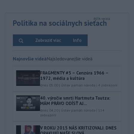
Politika na sociálnych sieťach
Zobraziť viac
Info
Najnovšie videá
Najsledovanejšie videá
FRAGMENTY #5 – Cenzúra 1966 –
1972, média a kultúra
dnes 05:00
|
Ústav pamäti národa
|
4
zobrazení
40.⁠ ⁠výročie smrti Hartmuta Tautza:
MÁM PRÁVO ODÍSŤ AJ...
dnes 04:20
|
Ústav pamäti národa
|
114
zobrazení
V ROKU 2015 NÁS KRITIZOVALI. DNES
OPAKUJÚ NAŠE SLOVÁ