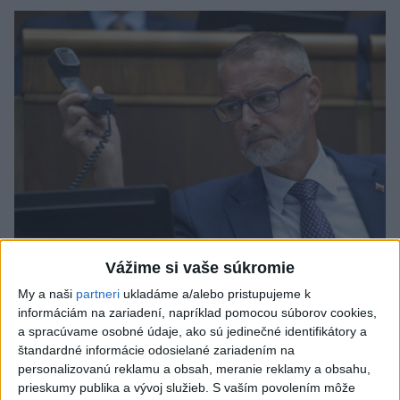
Vážime si vaše súkromie
My a naši
partneri
ukladáme a/alebo pristupujeme k
Raši odsudzuje útok na cudzincov v
informáciám na zariadení, napríklad pomocou súborov cookies,
Nitre
a spracúvame osobné údaje, ako sú jedinečné identifikátory a
štandardné informácie odosielané zariadením na
Verí, že polícia páchateľov nájde a za tento čin ponesú
personalizovanú reklamu a obsah, meranie reklamy a obsahu,
následky.
prieskumy publika a vývoj služieb.
S vaším povolením môže