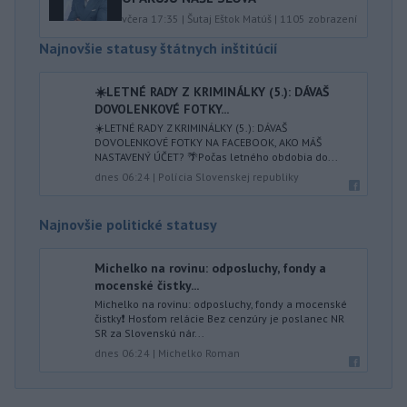
včera 17:35
|
Šutaj Eštok Matúš
|
1105
zobrazení
Najnovšie statusy štátnych inštitúcií
☀️LETNÉ RADY Z KRIMINÁLKY (5.): DÁVAŠ
DOVOLENKOVÉ FOTKY...
☀️LETNÉ RADY Z KRIMINÁLKY (5.): DÁVAŠ
DOVOLENKOVÉ FOTKY NA FACEBOOK, AKO MÁŠ
NASTAVENÝ ÚČET? 🌴Počas letného obdobia do...
dnes 06:24
|
Polícia Slovenskej republiky
Najnovšie politické statusy
Michelko na rovinu: odposluchy, fondy a
mocenské čistky...
Michelko na rovinu: odposluchy, fondy a mocenské
čistky❗️ Hosťom relácie Bez cenzúry je poslanec NR
SR za Slovenskú nár...
dnes 06:24
|
Michelko Roman