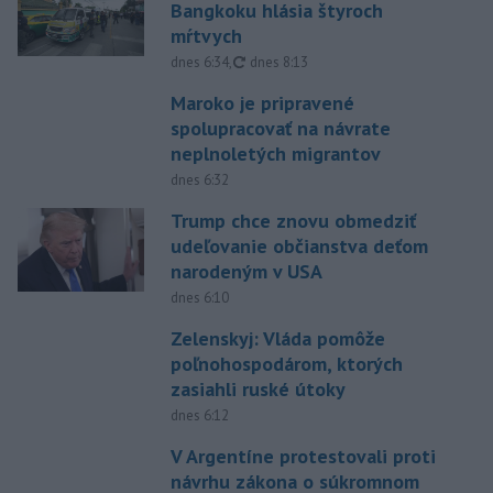
Bangkoku hlásia štyroch
mŕtvych
aktualizované
dnes 6:34
,
dnes 8:13
Maroko je pripravené
spolupracovať na návrate
neplnoletých migrantov
dnes 6:32
Trump chce znovu obmedziť
udeľovanie občianstva deťom
narodeným v USA
dnes 6:10
Zelenskyj: Vláda pomôže
poľnohospodárom, ktorých
zasiahli ruské útoky
dnes 6:12
V Argentíne protestovali proti
návrhu zákona o súkromnom