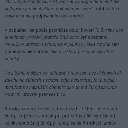
cítiť silný hospodársky rast, teda, aby Európa bola opäť tým
najlepším a najbohatším regiónom na svete,"
priblížil Fico
obsah znenia podpísaného dokumentu.
V deklarácii sa podľa premiéra ďalej hovorí "
o Európe ako
globálnom hráčovi, pretože Únia chce byť podstatne
silnejšia v otázkach zahraničnej politiky"
. Text zahŕňa tiež
pomenovanie Európy
"ako priestoru pre silné sociálne
politiky"
.
"Ja s týmto môžem len súhlasiť. Preto som bez akéhokoľvek
zaváhania súhlasil s textom tejto deklarácie. Je to nejaký
manifest na najbližšie obdobie, ako sa má Európska únia
správať,"
uzavrel premiér Fico.
Rímsky summit šéfov štátov a vlád 27 členských krajín
Európskej únie sa konal pri príležitosti 60. výročia od
vzniku spoločnej Európy - podpísania Rímskych zmlúv.