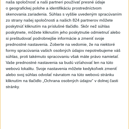
naša spoločnosť a naši partneri používať presné údaje
o geografickej polohe a identifikáciu prostredníctvom
Viac
Videá a prenosy TASR TV
skenovania zariadenia. Súhlas s vyššie uvedeným spracúvaním
zo strany našej spoločnosti a našich 824 partnerov môžete
poskytnúť kliknutím na príslušné tlačidlo. Skôr než súhlas
Deväť Slovákov zabojuje na ME v Paríži
poskytnete, môžete kliknutím jeho poskytnutie odmietnuť alebo
o čo najlepšie výsledky
si preštudovať podrobnejšie informácie a zmeniť svoje
prednostné nastavenia.
Zoberte na vedomie, že na niektoré
Viac
formy spracúvania vašich osobných údajov nepotrebujeme váš
Najčítanejšie
súhlas, proti takémuto spracovaniu však máte právo namietať.
Vaše prednostné nastavenia sa budú vzťahovať len na túto
webovú lokalitu. Svoje nastavenia môžete kedykoľvek zmeniť
6h
24h
7d
alebo svoj súhlas odvolať návratom na túto webovú stránku
kliknutím na tlačidlo „Ochrana osobných údajov“ v dolnej časti
ÚPLNÉ ZATMENIE SLNKA: Časť Európy
1
stránky.
zahalí tma, hrozia dôsledky
2
ČIASTOČNÉ ZATMENIE SLNKA: Pozorovať sa bude dať v
stredu
3
V časti Košice-Krásna otvorili park pomenovaný po