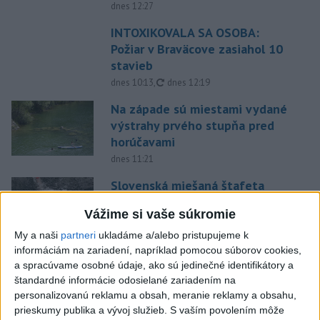
dnes 12:27
INTOXIKOVALA SA OSOBA:
Požiar v Braväcove zasiahol 10
stavieb
aktualizované
dnes 10:13
,
dnes 12:19
Na západe sú miestami vydané
výstrahy prvého stupňa pred
horúčavami
dnes 11:21
Slovenská miešaná štafeta
siedma, zlato pre Nemcov
Vážime si vaše súkromie
dnes 12:19
My a naši
partneri
ukladáme a/alebo pristupujeme k
Práve teraz
informáciám na zariadení, napríklad pomocou súborov cookies,
a spracúvame osobné údaje, ako sú jedinečné identifikátory a
-
Polícia v piatok (7. 8.) vypátrala dvoch 17-ročných
12:36
štandardné informácie odosielané zariadením na
mladíkov, ktorí sú
podozriví z útoku na taxikára v Seredi. Muž pri
personalizovanú reklamu a obsah, meranie reklamy a obsahu,
incidente utrpel vážne zranenia a skončil v trnavskej nemocnici.
prieskumy publika a vývoj služieb.
S vaším povolením môže