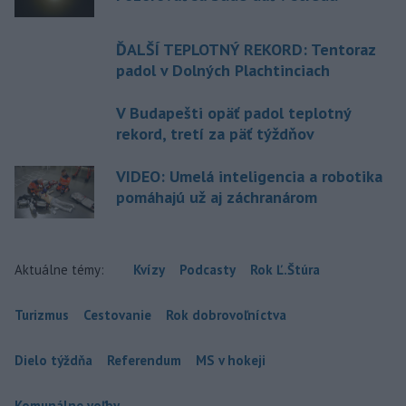
ĎALŠÍ TEPLOTNÝ REKORD: Tentoraz
padol v Dolných Plachtinciach
V Budapešti opäť padol teplotný
rekord, tretí za päť týždňov
VIDEO: Umelá inteligencia a robotika
pomáhajú už aj záchranárom
Aktuálne témy:
Kvízy
Podcasty
Rok Ľ.Štúra
Turizmus
Cestovanie
Rok dobrovoľníctva
Dielo týždňa
Referendum
MS v hokeji
Komunálne voľby