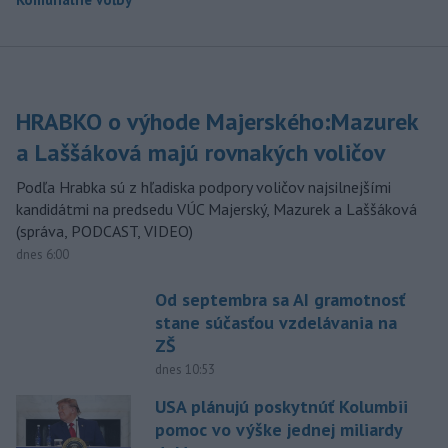
HRABKO o výhode Majerského:Mazurek
a Laššáková majú rovnakých voličov
Podľa Hrabka sú z hľadiska podpory voličov najsilnejšími
kandidátmi na predsedu VÚC Majerský, Mazurek a Laššáková
(správa, PODCAST, VIDEO)
dnes 6:00
Od septembra sa AI gramotnosť
stane súčasťou vzdelávania na
ZŠ
dnes 10:53
USA plánujú poskytnúť Kolumbii
pomoc vo výške jednej miliardy