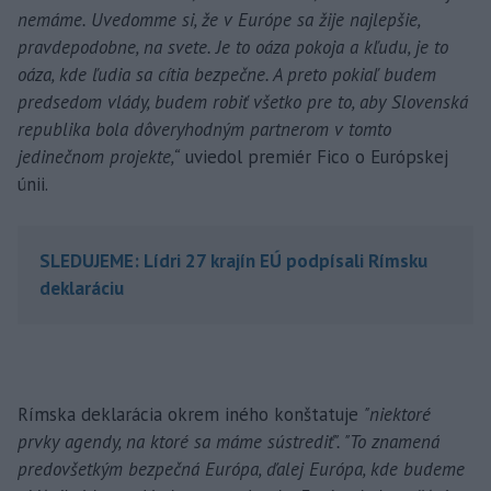
nemáme. Uvedomme si, že v Európe sa žije najlepšie,
pravdepodobne, na svete. Je to oáza pokoja a kľudu, je to
oáza, kde ľudia sa cítia bezpečne. A preto pokiaľ budem
predsedom vlády, budem robiť všetko pre to, aby Slovenská
republika bola dôveryhodným partnerom v tomto
jedinečnom projekte,“
uviedol premiér Fico o Európskej
únii.
SLEDUJEME: Lídri 27 krajín EÚ podpísali Rímsku
deklaráciu
Rímska deklarácia okrem iného konštatuje
"niektoré
prvky agendy, na ktoré sa máme sústrediť". "To znamená
predovšetkým bezpečná Európa, ďalej Európa, kde budeme