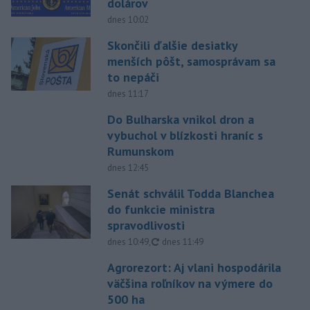
dolárov
dnes 10:02
Skončili ďalšie desiatky
menších pôšt, samosprávam sa
to nepáči
dnes 11:17
Do Bulharska vnikol dron a
vybuchol v blízkosti hraníc s
Rumunskom
dnes 12:45
Senát schválil Todda Blanchea
do funkcie ministra
spravodlivosti
aktualizované
dnes 10:49
,
dnes 11:49
Agrorezort: Aj vlani hospodárila
väčšina roľníkov na výmere do
500 ha