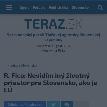
Index
Šport
Počasie
Publicistika
Slovensko
Zahranič
TERAZ
.SK
Spravodajský portál Tlačovej agentúry Slovenskej
republiky
Sobota
8. august 2026
Meniny má
Oskar
< sekcia
Slovensko
R. Fico: Nevidím iný životný
priestor pre Slovensko, ako je
EÚ
Zdieľaj na Facebooku