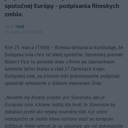
spoločnej Európy - podpísania Rímskych
zmlúv.
Autor
TASR
25. marca 2017 13:09
Rím 25. marca (TASR) – Rímska deklarácia konštatuje, že
Európska únia chce ísť ďalej spoločne. Slovenský premiér
Robert Fico to povedal dnes v Ríme po slávnostnom
summite šéfov štátov a vlád 27 členských krajín
Európskej únie, na ktorom lídri jednomyseľne podpísali
spoločné vyhlásenie o ďalšom smerovaní Únie.
„Nevidím iný životný priestor pre Slovensko, ako je
Európska únia. A klame každý, kto tvrdí, že Slovensko by
dokázalo prežiť ako nejaký neutrálny štát. A je veľmi
nebezpečné ak niekto hlava nehlava útočí na európske
inštitúcie. Nikto netvrdí, že sú dokonalé, ale nič dokonalejšie