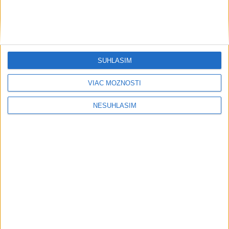
SÚHLASÍM
VIAC MOŽNOSTÍ
NESÚHLASÍM
....