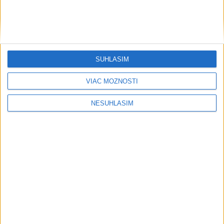
SÚHLASÍM
VIAC MOŽNOSTÍ
NESÚHLASÍM
....