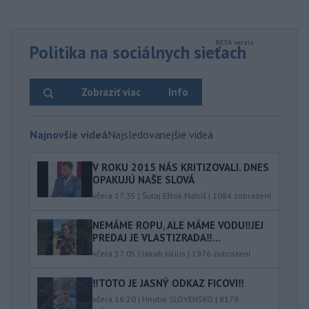
Politika na sociálnych sieťach
Zobraziť viac
Info
Najnovšie videá
Najsledovanejšie videá
V ROKU 2015 NÁS KRITIZOVALI. DNES
OPAKUJÚ NAŠE SLOVÁ
včera 17:35
|
Šutaj Eštok Matúš
|
1084
zobrazení
NEMÁME ROPU, ALE MÁME VODU‼️JEJ
PREDAJ JE VLASTIZRADA‼️...
včera 17:05
|
Jakab Július
|
1976
zobrazení
‼️TOTO JE JASNÝ ODKAZ FICOVI‼️
včera 16:20
|
Hnutie SLOVENSKO
|
8179