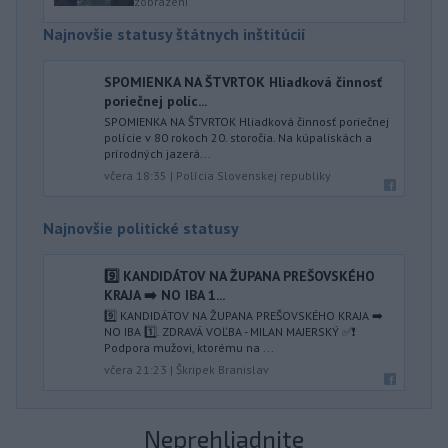
zobrazení
Najnovšie statusy štátnych inštitúcií
SPOMIENKA NA ŠTVRTOK Hliadková činnosť
poriečnej políc...
SPOMIENKA NA ŠTVRTOK Hliadková činnosť poriečnej
polície v 80 rokoch 20. storočia. Na kúpaliskách a
prírodných jazerá...
včera 18:35
|
Polícia Slovenskej republiky
Najnovšie politické statusy
9️⃣ KANDIDÁTOV NA ŽUPANA PREŠOVSKÉHO
KRAJA ➡️ NO IBA 1️...
9️⃣ KANDIDÁTOV NA ŽUPANA PREŠOVSKÉHO KRAJA ➡️
NO IBA 1️⃣. ZDRAVÁ VOĽBA - MILAN MAJERSKÝ ✅️❗️
Podpora mužovi, ktorému na ...
včera 21:23
|
Škripek Branislav
Neprehliadnite