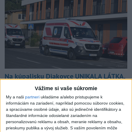
Na kúpalisku Diakovce UNIKALA LÁTKA,
osem ľudí skončilo v nemocnici
Vážime si vaše súkromie
Na mieste zasahovala aj polícia v súčinnosti s ďalšími
My a naši
partneri
ukladáme a/alebo pristupujeme k
záchrannými zložkami.
informáciám na zariadení, napríklad pomocou súborov cookies,
aktualizované
včera 18:23
,
včera 21:38
a spracúvame osobné údaje, ako sú jedinečné identifikátory a
štandardné informácie odosielané zariadením na
Slovensko
personalizovanú reklamu a obsah, meranie reklamy a obsahu,
prieskumy publika a vývoj služieb.
S vaším povolením môže