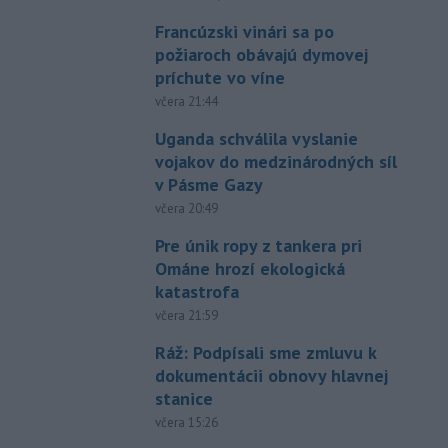
Francúzski vinári sa po
požiaroch obávajú dymovej
príchute vo víne
včera 21:44
Uganda schválila vyslanie
vojakov do medzinárodných síl
v Pásme Gazy
včera 20:49
Pre únik ropy z tankera pri
Ománe hrozí ekologická
katastrofa
včera 21:59
Ráž: Podpísali sme zmluvu k
dokumentácii obnovy hlavnej
stanice
včera 15:26