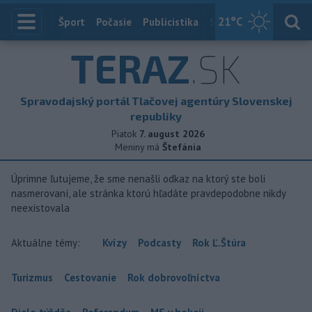
21
°C
Index
Šport
Počasie
Publicistika
Slovensko
Zahranič
TERAZ
.SK
Spravodajský portál Tlačovej agentúry Slovenskej
republiky
Piatok
7. august 2026
Meniny má
Štefánia
Úprimne ľutujeme, že sme nenašli odkaz na ktorý ste boli
nasmerovaní, ale stránka ktorú hľadáte pravdepodobne nikdy
neexistovala
Aktuálne témy:
Kvízy
Podcasty
Rok Ľ.Štúra
Turizmus
Cestovanie
Rok dobrovoľníctva