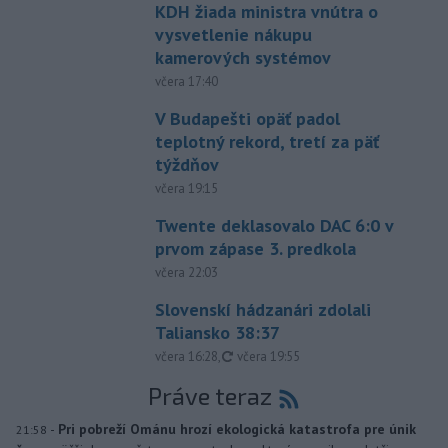
KDH žiada ministra vnútra o
vysvetlenie nákupu
kamerových systémov
včera 17:40
V Budapešti opäť padol
teplotný rekord, tretí za päť
týždňov
včera 19:15
Twente deklasovalo DAC 6:0 v
prvom zápase 3. predkola
včera 22:03
Slovenskí hádzanári zdolali
Taliansko 38:37
aktualizované
včera 16:28
,
včera 19:55
Práve teraz
-
Pri pobreží Ománu hrozí ekologická katastrofa pre únik
21:58