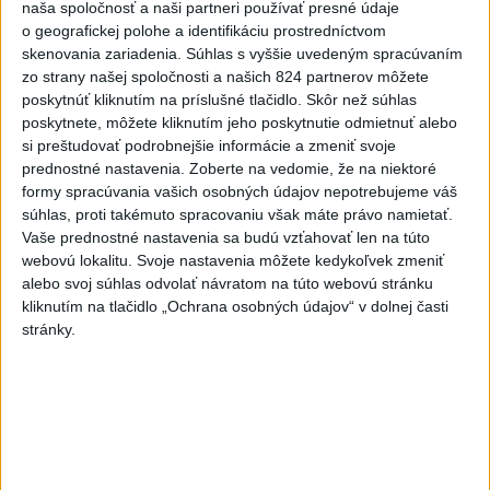
ŽSK: VšZP znevýhodnila krajské
naša spoločnosť a naši partneri používať presné údaje
o geografickej polohe a identifikáciu prostredníctvom
nemocnice v porovnaní so
skenovania zariadenia. Súhlas s vyššie uvedeným spracúvaním
súkromnými
zo strany našej spoločnosti a našich 824 partnerov môžete
včera 17:57
poskytnúť kliknutím na príslušné tlačidlo. Skôr než súhlas
poskytnete, môžete kliknutím jeho poskytnutie odmietnuť alebo
KDH žiada ministra vnútra o vysvetlenie nákupu kamerových
si preštudovať podrobnejšie informácie a zmeniť svoje
systémov
prednostné nastavenia.
Zoberte na vedomie, že na niektoré
formy spracúvania vašich osobných údajov nepotrebujeme váš
Rezort vnútra reaguje na kritiku pri modernizácii dopravných
súhlas, proti takémuto spracovaniu však máte právo namietať.
kamier
Vaše prednostné nastavenia sa budú vzťahovať len na túto
webovú lokalitu. Svoje nastavenia môžete kedykoľvek zmeniť
SKSaPA žiada kompenzáciu pre sestry v ADOS pre sťažené
alebo svoj súhlas odvolať návratom na túto webovú stránku
podmienky
kliknutím na tlačidlo „Ochrana osobných údajov“ v dolnej časti
stránky.
Zahraničie
Pre únik ropy z tankera pri Ománe
hrozí ekologická katastrofa
včera 21:59