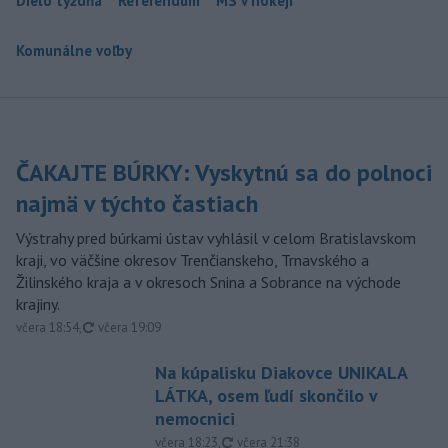
Dielo týždňa
Referendum
MS v hokeji
Komunálne voľby
ČAKAJTE BÚRKY: Vyskytnú sa do polnoci
najmä v týchto častiach
Výstrahy pred búrkami ústav vyhlásil v celom Bratislavskom
kraji, vo väčšine okresov Trenčianskeho, Trnavského a
Žilinského kraja a v okresoch Snina a Sobrance na východe
krajiny.
aktualizované
včera 18:54
,
včera 19:09
Na kúpalisku Diakovce UNIKALA
LÁTKA, osem ľudí skončilo v
nemocnici
aktualizované
včera 18:23
,
včera 21:38