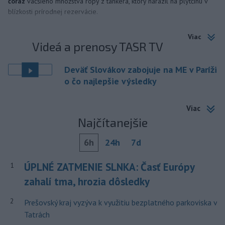
čoraz
väčšieho množstva ropy z tankera, ktorý narazil na plytčinu v
blízkosti prírodnej rezervácie.
Viac
Videá a prenosy TASR TV
Deväť Slovákov zabojuje na ME v Paríži
o čo najlepšie výsledky
Viac
Najčítanejšie
6h
24h
7d
ÚPLNÉ ZATMENIE SLNKA: Časť Európy
1
zahalí tma, hrozia dôsledky
2
Prešovský kraj vyzýva k využitiu bezplatného parkoviska v
Tatrách