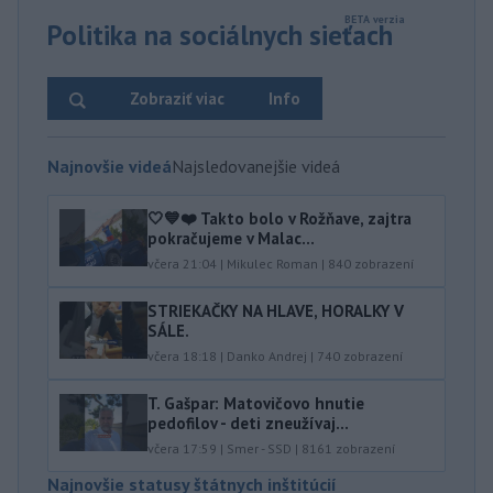
Politika na sociálnych sieťach
Zobraziť viac
Info
Najnovšie videá
Najsledovanejšie videá
🤍💙❤️ Takto bolo v Rožňave, zajtra
pokračujeme v Malac...
včera 21:04
|
Mikulec Roman
|
840
zobrazení
STRIEKAČKY NA HLAVE, HORALKY V
SÁLE.
včera 18:18
|
Danko Andrej
|
740
zobrazení
T. Gašpar: Matovičovo hnutie
pedofilov - deti zneužívaj...
včera 17:59
|
Smer - SSD
|
8161
zobrazení
Najnovšie statusy štátnych inštitúcií