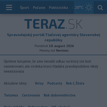
20
°C
Index
Šport
Počasie
Publicistika
Slovensko
Zahranič
TERAZ
.SK
Spravodajský portál Tlačovej agentúry Slovenskej
republiky
Pondelok
10. august 2026
Meniny má
Vavrinec
Úprimne ľutujeme, že sme nenašli odkaz na ktorý ste boli
nasmerovaní, ale stránka ktorú hľadáte pravdepodobne nikdy
neexistovala
Aktuálne témy:
Kvízy
Podcasty
Rok Ľ.Štúra
Turizmus
Cestovanie
Rok dobrovoľníctva