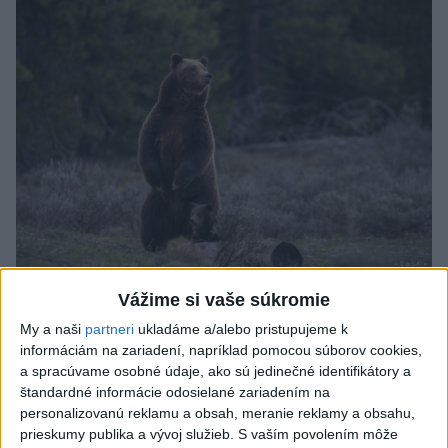
ÚTOK MEDVEĎA: V Turanoch pri zjazde z
Vážime si vaše súkromie
D1 našli zraneného muža
My a naši
partneri
ukladáme a/alebo pristupujeme k
informáciám na zariadení, napríklad pomocou súborov cookies,
Charakter zranení nasvedčuje možnému útoku medveďa.
a spracúvame osobné údaje, ako sú jedinečné identifikátory a
aktualizované
včera 19:41
,
včera 20:00
štandardné informácie odosielané zariadením na
personalizovanú reklamu a obsah, meranie reklamy a obsahu,
Slovensko
prieskumy publika a vývoj služieb.
S vaším povolením môže