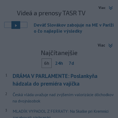
Viac
Videá a prenosy TASR TV
Deväť Slovákov zabojuje na ME v Paríži
o čo najlepšie výsledky
Viac
Najčítanejšie
6h
24h
7d
DRÁMA V PARLAMENTE: Poslankyňa
1
hádzala do premiéra vajíčka
2
Česká vláda uvažuje nad zvýšením valorizácie dôchodkov
na dvojnásobok
3
MLADÍK VYPADOL Z FERRATY: Na Skalke pri Kremnici
zasahovali záchranári