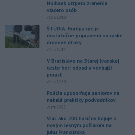
Holbaek utrpelo zranenia
viacero osôb
včera 19:10
ŠTÚDIA: Európa nie je
dostatočne pripravená na ruské
dronové útoky
včera 17:15
V Bratislave na Starej Ivanskej
ceste horí odpad a vonkajší
porast
včera 17:30
Polícia upozorňuje seniorov na
nekalé praktiky podvodníkov
včera 19:25
Viac ako 200 hasičov bojuje s
novým lesným požiarom na
juhu Francúzska