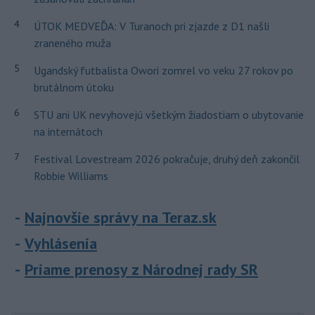
4
ÚTOK MEDVEĎA: V Turanoch pri zjazde z D1 našli
zraneného muža
5
Ugandský futbalista Owori zomrel vo veku 27 rokov po
brutálnom útoku
6
STU ani UK nevyhovejú všetkým žiadostiam o ubytovanie
na internátoch
7
Festival Lovestream 2026 pokračuje, druhý deň zakončil
Robbie Williams
Najnovšie správy na Teraz.sk
Vyhlásenia
Priame prenosy z Národnej rady SR