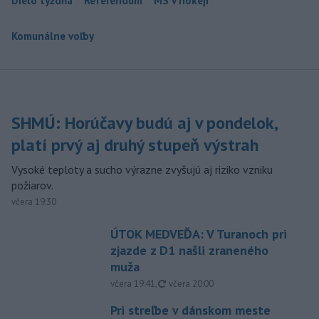
Dielo týždňa
Referendum
MS v hokeji
Komunálne voľby
SHMÚ: Horúčavy budú aj v pondelok,
platí prvý aj druhý stupeň výstrah
Vysoké teploty a sucho výrazne zvyšujú aj riziko vzniku
požiarov.
včera 19:30
ÚTOK MEDVEĎA: V Turanoch pri
zjazde z D1 našli zraneného
muža
aktualizované
včera 19:41
,
včera 20:00
Pri streľbe v dánskom meste