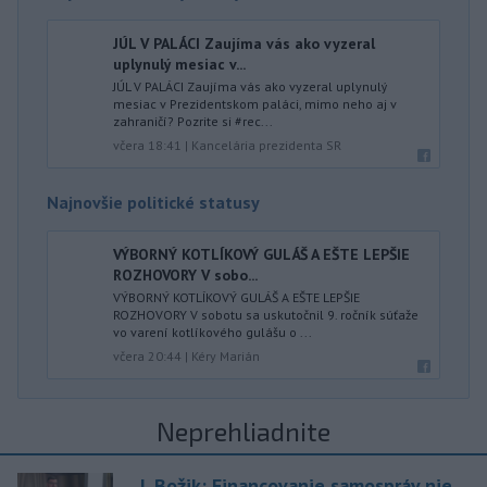
JÚL V PALÁCI Zaujíma vás ako vyzeral
uplynulý mesiac v...
JÚL V PALÁCI Zaujíma vás ako vyzeral uplynulý
mesiac v Prezidentskom paláci, mimo neho aj v
zahraničí? Pozrite si #rec...
včera 18:41
|
Kancelária prezidenta SR
Najnovšie politické statusy
VÝBORNÝ KOTLÍKOVÝ GULÁŠ A EŠTE LEPŠIE
ROZHOVORY V sobo...
VÝBORNÝ KOTLÍKOVÝ GULÁŠ A EŠTE LEPŠIE
ROZHOVORY V sobotu sa uskutočnil 9. ročník súťaže
vo varení kotlíkového gulášu o ...
včera 20:44
|
Kéry Marián
Neprehliadnite
J. Božik: Financovanie samospráv nie