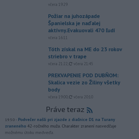
včera 19:29
Požiar na juhozápade
Španielska je naďalej
aktívny.Evakuovali 470 ľudí
včera 16:11
Tóth získal na ME do 23 rokov
striebro v trape
aktualizované
včera 21:22
,
včera 21:45
PREKVAPENIE POD DUBŇOM:
Skalica vezie zo Žiliny všetky
body
aktualizované
včera 19:00
,
včera 20:10
Práve teraz
-
Podvečer našli pri zjazde z diaľnice D1 na Turany
19:50
zraneného
42-ročného muža. Charakter zranení nasvedčuje
možnému útoku medveďa.