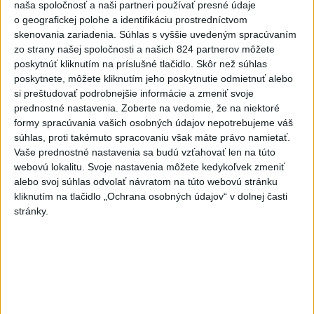
naša spoločnosť a naši partneri používať presné údaje
Polícia upozorňuje seniorov na
o geografickej polohe a identifikáciu prostredníctvom
nekalé praktiky podvodníkov
skenovania zariadenia. Súhlas s vyššie uvedeným spracúvaním
zo strany našej spoločnosti a našich 824 partnerov môžete
včera 19:25
poskytnúť kliknutím na príslušné tlačidlo. Skôr než súhlas
poskytnete, môžete kliknutím jeho poskytnutie odmietnuť alebo
Erik Tomáš: Ak si I. Korčok založí živnosť, nebude to správne
si preštudovať podrobnejšie informácie a zmeniť svoje
prednostné nastavenia.
Zoberte na vedomie, že na niektoré
formy spracúvania vašich osobných údajov nepotrebujeme váš
Aktuálne je dočasne zatvorených 63 pôšt, všetky majú
súhlas, proti takémuto spracovaniu však máte právo namietať.
otvoriť do 30.9.
Vaše prednostné nastavenia sa budú vzťahovať len na túto
webovú lokalitu. Svoje nastavenia môžete kedykoľvek zmeniť
Šaško chce v krátkom čase predstaviť riešenie pre
alebo svoj súhlas odvolať návratom na túto webovú stránku
záchrankový tender
kliknutím na tlačidlo „Ochrana osobných údajov“ v dolnej časti
stránky.
Zahraničie
Pentagón požiadal zbrojársky
priemysel, aby urýchlil výrobu zbraní
včera 21:06
Trump: Ekonomická situácia v Iráne je veľmi zlá