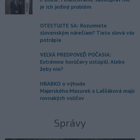
je ich jediný problém
OTESTUJTE SA: Rozumiete
slovenským nárečiam? Tieto slová vás
potrápia
VEĽKÁ PREDPOVEĎ POČASIA:
Extrémne horúčavy ustúpili. Alebo
žeby nie?
HRABKO o výhode
Majerského:Mazurek a Laššáková majú
rovnakých voličov
Správy