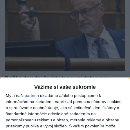
Raši odsudzuje útok na cudzincov v
Nitre
Vážime si vaše súkromie
My a naši
partneri
ukladáme a/alebo pristupujeme k
Verí, že polícia páchateľov nájde a za tento čin ponesú
informáciám na zariadení, napríklad pomocou súborov cookies,
následky.
a spracúvame osobné údaje, ako sú jedinečné identifikátory a
dnes 8:41
štandardné informácie odosielané zariadením na
personalizovanú reklamu a obsah, meranie reklamy a obsahu,
Slovensko
prieskumy publika a vývoj služieb.
S vaším povolením môže