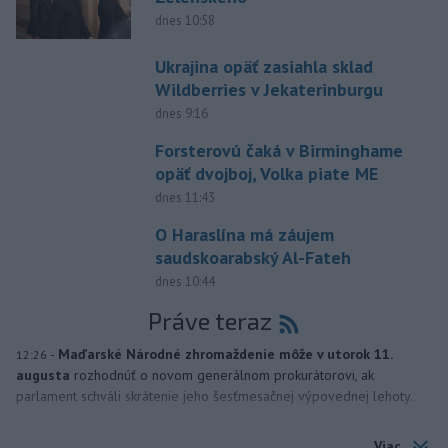
dnes 10:58
Ukrajina opäť zasiahla sklad
Wildberries v Jekaterinburgu
dnes 9:16
Forsterovú čaká v Birminghame
opäť dvojboj, Volka piate ME
dnes 11:43
O Haraslína má záujem
saudskoarabský Al-Fateh
dnes 10:44
Práve teraz
-
Maďarské Národné zhromaždenie môže v utorok 11.
12:26
augusta
rozhodnúť o novom generálnom prokurátorovi, ak
parlament schváli skrátenie jeho šesťmesačnej výpovednej lehoty.
Viac