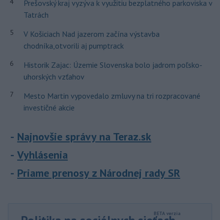
4
Prešovský kraj vyzýva k využitiu bezplatného parkoviska v
Tatrách
5
V Košiciach Nad jazerom začína výstavba
chodníka,otvorili aj pumptrack
6
Historik Zajac: Územie Slovenska bolo jadrom poľsko-
uhorských vzťahov
7
Mesto Martin vypovedalo zmluvy na tri rozpracované
investičné akcie
Najnovšie správy na Teraz.sk
Vyhlásenia
Priame prenosy z Národnej rady SR