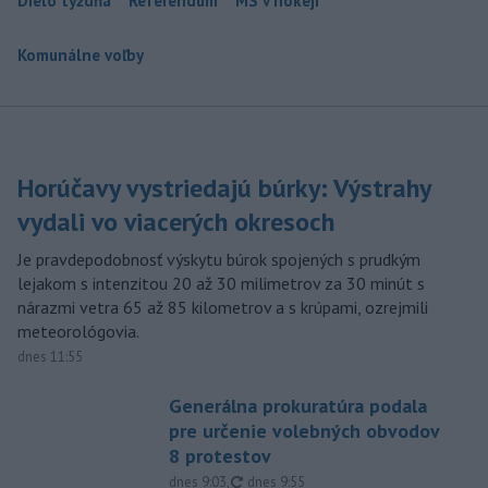
Dielo týždňa
Referendum
MS v hokeji
Komunálne voľby
Horúčavy vystriedajú búrky: Výstrahy
vydali vo viacerých okresoch
Je pravdepodobnosť výskytu búrok spojených s prudkým
lejakom s intenzitou 20 až 30 milimetrov za 30 minút s
nárazmi vetra 65 až 85 kilometrov a s krúpami, ozrejmili
meteorológovia.
dnes 11:55
Generálna prokuratúra podala
pre určenie volebných obvodov
8 protestov
aktualizované
dnes 9:03
,
dnes 9:55