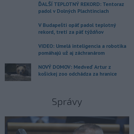
ĎALŠÍ TEPLOTNÝ REKORD: Tentoraz
padol v Dolných Plachtinciach
V Budapešti opäť padol teplotný
rekord, tretí za päť týždňov
VIDEO: Umelá inteligencia a robotika
pomáhajú už aj záchranárom
NOVÝ DOMOV: Medveď Artur z
košickej zoo odchádza za hranice
Správy