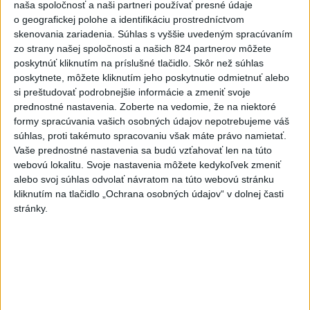
naša spoločnosť a naši partneri používať presné údaje
Horúčavy vystriedajú búrky: Výstrahy
o geografickej polohe a identifikáciu prostredníctvom
vydali vo viacerých okresoch
skenovania zariadenia. Súhlas s vyššie uvedeným spracúvaním
dnes 11:55
zo strany našej spoločnosti a našich 824 partnerov môžete
poskytnúť kliknutím na príslušné tlačidlo. Skôr než súhlas
poskytnete, môžete kliknutím jeho poskytnutie odmietnuť alebo
NKÚ: Časť dotácií schválili VÚC bez jasných hodnotiacich
si preštudovať podrobnejšie informácie a zmeniť svoje
kritérií
prednostné nastavenia.
Zoberte na vedomie, že na niektoré
formy spracúvania vašich osobných údajov nepotrebujeme váš
Rezort vnútra požiada NBÚ o nezávislé posúdenie radarov
súhlas, proti takémuto spracovaniu však máte právo namietať.
Vaše prednostné nastavenia sa budú vzťahovať len na túto
webovú lokalitu. Svoje nastavenia môžete kedykoľvek zmeniť
T. Stohlová:EK považuje zonácie za problematické a žiada o
alebo svoj súhlas odvolať návratom na túto webovú stránku
ich nápravu
kliknutím na tlačidlo „Ochrana osobných údajov“ v dolnej časti
stránky.
Zahraničie
Maďarský parlament môže o
generálnom prokurátorovi rozhodnúť
v utorok
dnes 12:29