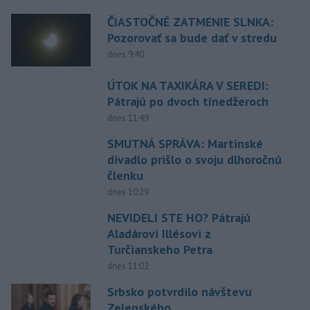
ČIASTOČNÉ ZATMENIE SLNKA:
Pozorovať sa bude dať v stredu
dnes 9:40
ÚTOK NA TAXIKÁRA V SEREDI:
Pátrajú po dvoch tínedžeroch
dnes 11:49
SMUTNÁ SPRÁVA: Martinské
divadlo prišlo o svoju dlhoročnú
členku
dnes 10:29
NEVIDELI STE HO? Pátrajú
Aladárovi Illésovi z
Turčianskeho Petra
dnes 11:02
Srbsko potvrdilo návštevu
Zelenského