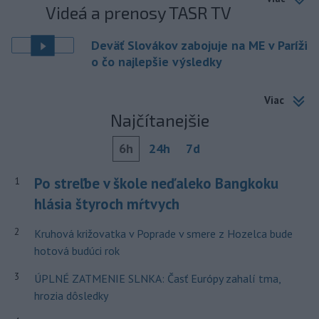
Videá a prenosy TASR TV
Deväť Slovákov zabojuje na ME v Paríži
o čo najlepšie výsledky
Viac
Najčítanejšie
6h
24h
7d
Po streľbe v škole neďaleko Bangkoku
1
hlásia štyroch mŕtvych
2
Kruhová križovatka v Poprade v smere z Hozelca bude
hotová budúci rok
3
ÚPLNÉ ZATMENIE SLNKA: Časť Európy zahalí tma,
hrozia dôsledky