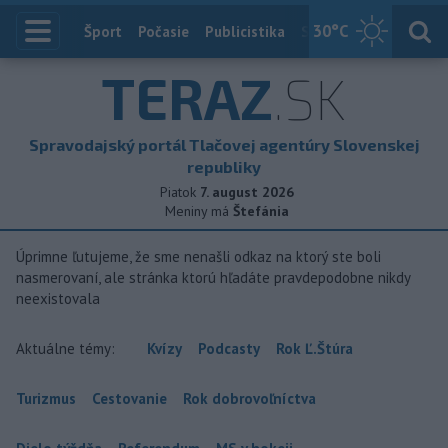
30
°C
Index
Šport
Počasie
Publicistika
Slovensko
Zahranič
TERAZ
.SK
Spravodajský portál Tlačovej agentúry Slovenskej
republiky
Piatok
7. august 2026
Meniny má
Štefánia
Úprimne ľutujeme, že sme nenašli odkaz na ktorý ste boli
nasmerovaní, ale stránka ktorú hľadáte pravdepodobne nikdy
neexistovala
Aktuálne témy:
Kvízy
Podcasty
Rok Ľ.Štúra
Turizmus
Cestovanie
Rok dobrovoľníctva