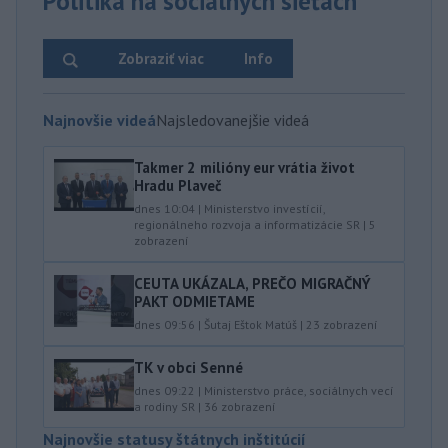
Politika na sociálnych sieťach
Zobraziť viac
Info
Najnovšie videá
Najsledovanejšie videá
Takmer 2 milióny eur vrátia život
Hradu Plaveč
dnes 10:04
|
Ministerstvo investícií,
regionálneho rozvoja a informatizácie SR
|
5
zobrazení
CEUTA UKÁZALA, PREČO MIGRAČNÝ
PAKT ODMIETAME
dnes 09:56
|
Šutaj Eštok Matúš
|
23
zobrazení
TK v obci Senné
dnes 09:22
|
Ministerstvo práce, sociálnych vecí
a rodiny SR
|
36
zobrazení
Najnovšie statusy štátnych inštitúcií