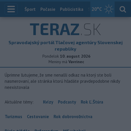
20
°C
Index
Šport
Počasie
Publicistika
Slovensko
Zahranič
TERAZ
.SK
Spravodajský portál Tlačovej agentúry Slovenskej
republiky
Pondelok
10. august 2026
Meniny má
Vavrinec
Úprimne ľutujeme, že sme nenašli odkaz na ktorý ste boli
nasmerovaní, ale stránka ktorú hľadáte pravdepodobne nikdy
neexistovala
Aktuálne témy:
Kvízy
Podcasty
Rok Ľ.Štúra
Turizmus
Cestovanie
Rok dobrovoľníctva