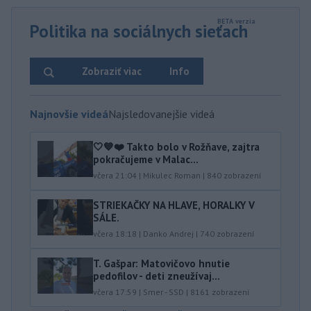
Politika na sociálnych sieťach
Zobraziť viac
Info
Najnovšie videá
Najsledovanejšie videá
🤍💙❤️ Takto bolo v Rožňave, zajtra
pokračujeme v Malac...
včera 21:04
|
Mikulec Roman
|
840
zobrazení
STRIEKAČKY NA HLAVE, HORALKY V
SÁLE.
včera 18:18
|
Danko Andrej
|
740
zobrazení
T. Gašpar: Matovičovo hnutie
pedofilov - deti zneužívaj...
včera 17:59
|
Smer - SSD
|
8161
zobrazení