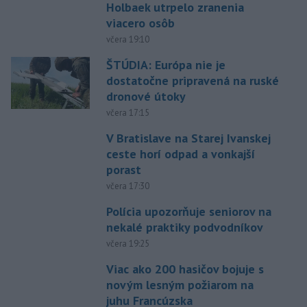
Holbaek utrpelo zranenia
viacero osôb
včera 19:10
ŠTÚDIA: Európa nie je
dostatočne pripravená na ruské
dronové útoky
včera 17:15
V Bratislave na Starej Ivanskej
ceste horí odpad a vonkajší
porast
včera 17:30
Polícia upozorňuje seniorov na
nekalé praktiky podvodníkov
včera 19:25
Viac ako 200 hasičov bojuje s
novým lesným požiarom na
juhu Francúzska