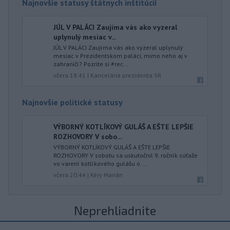
Najnovšie statusy štátnych inštitúcií
JÚL V PALÁCI Zaujíma vás ako vyzeral
uplynulý mesiac v...
JÚL V PALÁCI Zaujíma vás ako vyzeral uplynulý
mesiac v Prezidentskom paláci, mimo neho aj v
zahraničí? Pozrite si #rec...
včera 18:41
|
Kancelária prezidenta SR
Najnovšie politické statusy
VÝBORNÝ KOTLÍKOVÝ GULÁŠ A EŠTE LEPŠIE
ROZHOVORY V sobo...
VÝBORNÝ KOTLÍKOVÝ GULÁŠ A EŠTE LEPŠIE
ROZHOVORY V sobotu sa uskutočnil 9. ročník súťaže
vo varení kotlíkového gulášu o ...
včera 20:44
|
Kéry Marián
Neprehliadnite