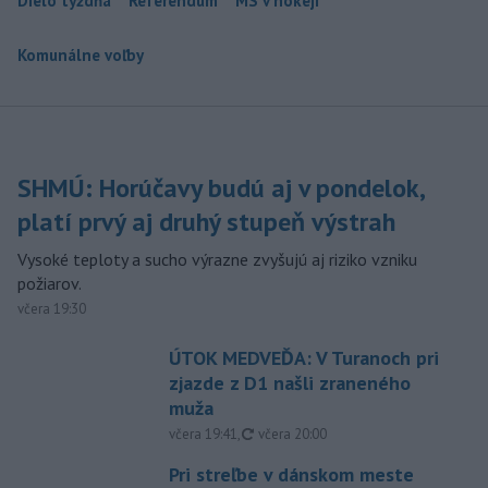
Dielo týždňa
Referendum
MS v hokeji
Komunálne voľby
SHMÚ: Horúčavy budú aj v pondelok,
platí prvý aj druhý stupeň výstrah
Vysoké teploty a sucho výrazne zvyšujú aj riziko vzniku
požiarov.
včera 19:30
ÚTOK MEDVEĎA: V Turanoch pri
zjazde z D1 našli zraneného
muža
aktualizované
včera 19:41
,
včera 20:00
Pri streľbe v dánskom meste