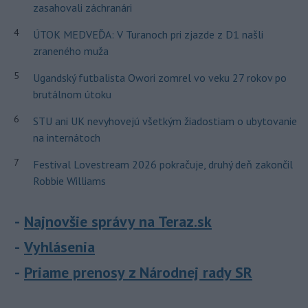
zasahovali záchranári
4
ÚTOK MEDVEĎA: V Turanoch pri zjazde z D1 našli
zraneného muža
5
Ugandský futbalista Owori zomrel vo veku 27 rokov po
brutálnom útoku
6
STU ani UK nevyhovejú všetkým žiadostiam o ubytovanie
na internátoch
7
Festival Lovestream 2026 pokračuje, druhý deň zakončil
Robbie Williams
Najnovšie správy na Teraz.sk
Vyhlásenia
Priame prenosy z Národnej rady SR