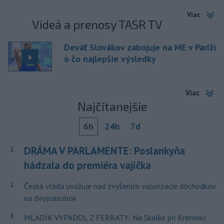
Viac
Videá a prenosy TASR TV
Deväť Slovákov zabojuje na ME v Paríži
o čo najlepšie výsledky
Viac
Najčítanejšie
6h
24h
7d
DRÁMA V PARLAMENTE: Poslankyňa
1
hádzala do premiéra vajíčka
2
Česká vláda uvažuje nad zvýšením valorizácie dôchodkov
na dvojnásobok
3
MLADÍK VYPADOL Z FERRATY: Na Skalke pri Kremnici