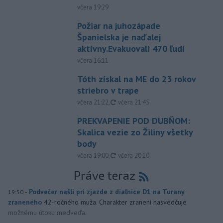
včera 19:29
Požiar na juhozápade
Španielska je naďalej
aktívny.Evakuovali 470 ľudí
včera 16:11
Tóth získal na ME do 23 rokov
striebro v trape
aktualizované
včera 21:22
,
včera 21:45
PREKVAPENIE POD DUBŇOM:
Skalica vezie zo Žiliny všetky
body
aktualizované
včera 19:00
,
včera 20:10
Práve teraz
-
Podvečer našli pri zjazde z diaľnice D1 na Turany
19:50
zraneného
42-ročného muža. Charakter zranení nasvedčuje
možnému útoku medveďa.