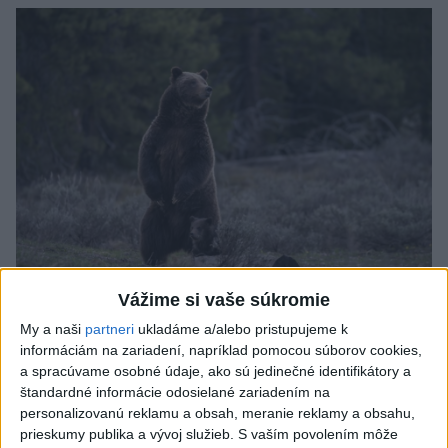
Vážime si vaše súkromie
ÚTOK MEDVEĎA: V Turanoch pri zjazde z
My a naši
partneri
ukladáme a/alebo pristupujeme k
D1 našli zraneného muža
informáciám na zariadení, napríklad pomocou súborov cookies,
a spracúvame osobné údaje, ako sú jedinečné identifikátory a
Charakter zranení nasvedčuje možnému útoku medveďa.
štandardné informácie odosielané zariadením na
aktualizované
včera 19:41
,
včera 20:00
personalizovanú reklamu a obsah, meranie reklamy a obsahu,
prieskumy publika a vývoj služieb.
S vaším povolením môže
Slovensko