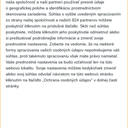
naša spoločnosť a naši partneri používať presné údaje
o geografickej polohe a identifikáciu prostredníctvom
Polícia upozorňuje seniorov na
skenovania zariadenia. Súhlas s vyššie uvedeným spracúvaním
nekalé praktiky podvodníkov
zo strany našej spoločnosti a našich 824 partnerov môžete
včera 19:25
poskytnúť kliknutím na príslušné tlačidlo. Skôr než súhlas
poskytnete, môžete kliknutím jeho poskytnutie odmietnuť alebo
Erik Tomáš: Ak si I. Korčok založí živnosť, nebude to správne
si preštudovať podrobnejšie informácie a zmeniť svoje
prednostné nastavenia.
Zoberte na vedomie, že na niektoré
formy spracúvania vašich osobných údajov nepotrebujeme váš
Aktuálne je dočasne zatvorených 63 pôšt, všetky majú
súhlas, proti takémuto spracovaniu však máte právo namietať.
otvoriť do 30.9.
Vaše prednostné nastavenia sa budú vzťahovať len na túto
webovú lokalitu. Svoje nastavenia môžete kedykoľvek zmeniť
Šaško chce v krátkom čase predstaviť riešenie pre
alebo svoj súhlas odvolať návratom na túto webovú stránku
záchrankový tender
kliknutím na tlačidlo „Ochrana osobných údajov“ v dolnej časti
stránky.
Zahraničie
Pentagón požiadal zbrojársky
priemysel, aby urýchlil výrobu zbraní
včera 21:06