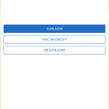
SÚHLASÍM
VIAC MOŽNOSTÍ
NESÚHLASÍM
....