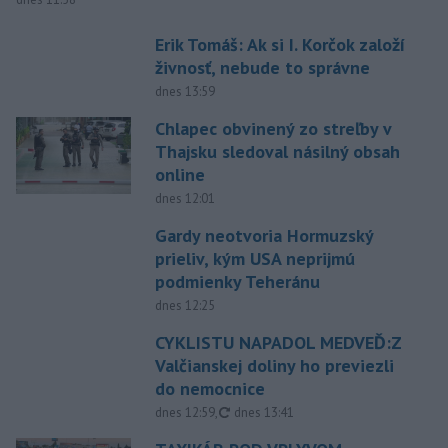
Erik Tomáš: Ak si I. Korčok založí
živnosť, nebude to správne
dnes 13:59
Chlapec obvinený zo streľby v
Thajsku sledoval násilný obsah
online
dnes 12:01
Gardy neotvoria Hormuzský
prieliv, kým USA neprijmú
podmienky Teheránu
dnes 12:25
CYKLISTU NAPADOL MEDVEĎ:Z
Valčianskej doliny ho previezli
do nemocnice
aktualizované
dnes 12:59
,
dnes 13:41