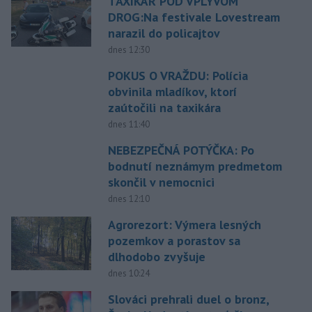
TAXIKÁR POD VPLYVOM
DROG:Na festivale Lovestream
narazil do policajtov
dnes 12:30
POKUS O VRAŽDU: Polícia
obvinila mladíkov, ktorí
zaútočili na taxikára
dnes 11:40
NEBEZPEČNÁ POTÝČKA: Po
bodnutí neznámym predmetom
skončil v nemocnici
dnes 12:10
Agrorezort: Výmera lesných
pozemkov a porastov sa
dlhodobo zvyšuje
dnes 10:24
Slováci prehrali duel o bronz,