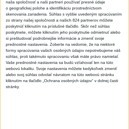
naša spoločnosť a naši partneri používať presné údaje
o geografickej polohe a identifikáciu prostredníctvom
Najnovšie správy na Teraz.sk
skenovania zariadenia. Súhlas s vyššie uvedeným spracúvaním
zo strany našej spoločnosti a našich 824 partnerov môžete
Vyhlásenia
poskytnúť kliknutím na príslušné tlačidlo. Skôr než súhlas
poskytnete, môžete kliknutím jeho poskytnutie odmietnuť alebo
Priame prenosy z Národnej rady SR
si preštudovať podrobnejšie informácie a zmeniť svoje
prednostné nastavenia.
Zoberte na vedomie, že na niektoré
formy spracúvania vašich osobných údajov nepotrebujeme váš
súhlas, proti takémuto spracovaniu však máte právo namietať.
Vaše prednostné nastavenia sa budú vzťahovať len na túto
Politika na sociálnych sieťach
webovú lokalitu. Svoje nastavenia môžete kedykoľvek zmeniť
alebo svoj súhlas odvolať návratom na túto webovú stránku
kliknutím na tlačidlo „Ochrana osobných údajov“ v dolnej časti
Zobraziť viac
Info
stránky.
Najnovšie videá
Najsledovanejšie videá
Oľano v karanténe, alebo čo sa stane,
ak sa niekto spoj...
dnes 05:00
|
Michelko Roman
|
13477