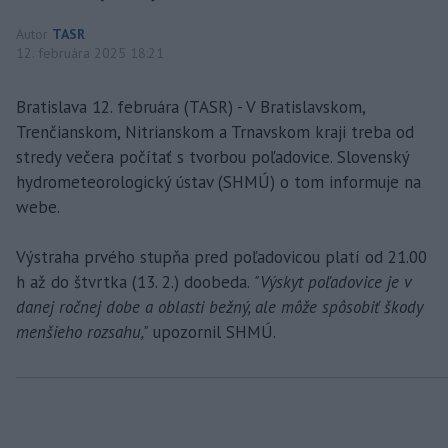
Autor
TASR
12. februára 2025 18:21
Bratislava 12. februára (TASR) - V Bratislavskom,
Trenčianskom, Nitrianskom a Trnavskom kraji treba od
stredy večera počítať s tvorbou poľadovice. Slovenský
hydrometeorologický ústav (SHMÚ) o tom informuje na
webe.
Výstraha prvého stupňa pred poľadovicou platí od 21.00
h až do štvrtka (13. 2.) doobeda.
"Výskyt poľadovice je v
danej ročnej dobe a oblasti bežný, ale môže spôsobiť škody
menšieho rozsahu,"
upozornil SHMÚ.