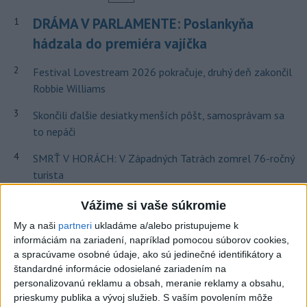
DRÁMA V PARLAMENTE: Poslankyňa
1
hádzala do premiéra vajíčka
2
Festival Lovestream 2026 pokračuje, druhý deň zakončil
Robbie Williams
3
Skončili ďalšie desiatky menších pôšt, samosprávam sa
to nepáči
4
SMRŤ V HORÁCH: V Západných Tatrách zomrel 76-ročný
turista
5
OTESTUJTE SA: Rozumiete slovenským nárečiam? Tieto
Vážime si vaše súkromie
slová vás potrápia
My a naši
partneri
ukladáme a/alebo pristupujeme k
informáciám na zariadení, napríklad pomocou súborov cookies,
6
VEĽKÁ PREDPOVEĎ POČASIA: Extrémne horúčavy
a spracúvame osobné údaje, ako sú jedinečné identifikátory a
ustúpili. Alebo žeby nie?
štandardné informácie odosielané zariadením na
personalizovanú reklamu a obsah, meranie reklamy a obsahu,
7
Najmenej 21 mŕtvych po zrážke dvoch autobusov na juhu
prieskumy publika a vývoj služieb.
S vaším povolením môže
Nigeru