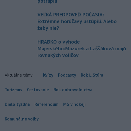
potrápia
VEĽKÁ PREDPOVEĎ POČASIA:
Extrémne horúčavy ustúpili. Alebo
žeby nie?
HRABKO o výhode
Majerského:Mazurek a Laššáková majú
rovnakých voličov
Aktuálne témy:
Kvízy
Podcasty
Rok Ľ.Štúra
Turizmus
Cestovanie
Rok dobrovoľníctva
Dielo týždňa
Referendum
MS v hokeji
Komunálne voľby