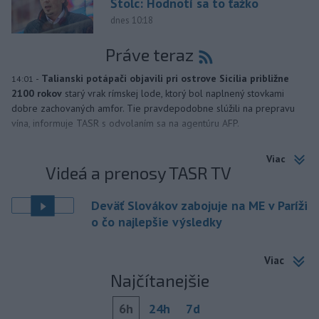
Štolc: Hodnotí sa to ťažko
dnes 10:18
Práve teraz
-
Talianski potápači objavili pri ostrove Sicília približne
14:01
2100 rokov
starý vrak rímskej lode, ktorý bol naplnený stovkami
dobre zachovaných amfor. Tie pravdepodobne slúžili na prepravu
vína, informuje TASR s odvolaním sa na agentúru AFP.
Viac
Videá a prenosy TASR TV
Deväť Slovákov zabojuje na ME v Paríži
o čo najlepšie výsledky
Viac
Najčítanejšie
6h
24h
7d