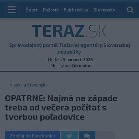
Index
Šport
Počasie
Publicistika
Slovensko
Zahranič
TERAZ
.SK
Spravodajský portál Tlačovej agentúry Slovenskej
republiky
Nedela
9. august 2026
Meniny má
Ľubomíra
< sekcia
Slovensko
OPATRNE: Najmä na západe
treba od večera počítať s
tvorbou poľadovice
Zdieľaj na Facebooku