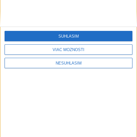
SÚHLASÍM
VIAC MOŽNOSTÍ
Neprehliadnite
NESÚHLASÍM