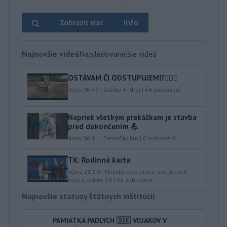
Zobraziť viac
Info
Najnovšie videá
Najsledovanejšie videá
OSTÁVAM ČI ODSTUPUJEM⁉️🤷🏻‍♂️
dnes 06:49
|
Danko Andrej
|
64
zobrazení
Napriek všetkým prekážkam je stavba
pred dokončením 💪
dnes 06:11
|
Ferenčák Ján
|
0
zobrazení
TK: Rodinná karta
včera 21:50
|
Ministerstvo práce, sociálnych
vecí a rodiny SR
|
32
zobrazení
Najnovšie statusy štátnych inštitúcií
PAMIATKA PADLÝCH 🇸🇰 VOJAKOV V