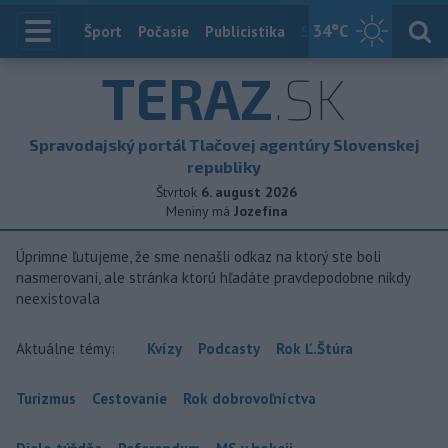
34
°C
Index
Šport
Počasie
Publicistika
Slovensko
Zahranič
TERAZ
.SK
Spravodajský portál Tlačovej agentúry Slovenskej
republiky
Štvrtok
6. august 2026
Meniny má
Jozefína
Úprimne ľutujeme, že sme nenašli odkaz na ktorý ste boli
nasmerovaní, ale stránka ktorú hľadáte pravdepodobne nikdy
neexistovala
Aktuálne témy:
Kvízy
Podcasty
Rok Ľ.Štúra
Turizmus
Cestovanie
Rok dobrovoľníctva