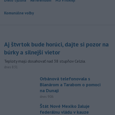
Dielo týždňa
Referendum
MS v hokeji
Komunálne voľby
Aj štvrtok bude horúci, dajte si pozor na
búrky a silnejší vietor
Teploty majú dosahovať nad 38 stupňov Celzia.
dnes 8:31
Orbánová telefonovala s
Blanárom a Tarabom o pomoci
na Dunaji
dnes 9:06
Štát Nové Mexiko žaluje
federálnu vládu v kauze