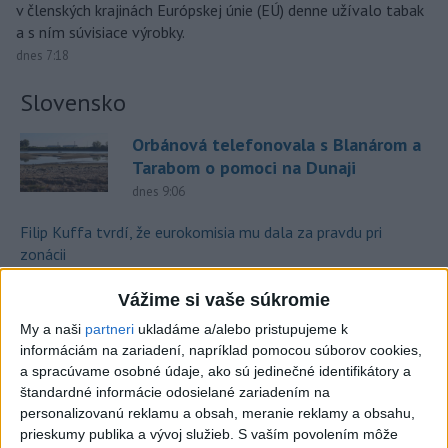
v členských krajinách Európskej únie (EÚ) denne užívalo tabak
a s ním súvisiace výrobky.
dnes 7:18
Slovensko
Orbánová telefonovala s Blanárom a
Tarabom o pomoci na Dunaji
dnes 9:06
Filip Kuffa tvrdí, že eurokomisia mu dala za pravdu pri
zonácii
T. Taraba: SR pomáha Maďarsku s vodou aj napriek tomu, že
Vážime si vaše súkromie
je jej málo
My a naši
partneri
ukladáme a/alebo pristupujeme k
informáciám na zariadení, napríklad pomocou súborov cookies,
SLOVENSKÍ POLICAJTI V CHORVÁTSKU: Pomáhali i pri
a spracúvame osobné údaje, ako sú jedinečné identifikátory a
podvode s ubytovaním
štandardné informácie odosielané zariadením na
personalizovanú reklamu a obsah, meranie reklamy a obsahu,
Zahraničie
prieskumy publika a vývoj služieb.
S vaším povolením môže