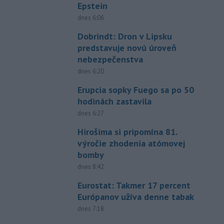
Epstein
dnes 6:06
Dobrindt: Dron v Lipsku
predstavuje novú úroveň
nebezpečenstva
dnes 6:20
Erupcia sopky Fuego sa po 50
hodinách zastavila
dnes 6:27
Hirošima si pripomína 81.
výročie zhodenia atómovej
bomby
dnes 8:42
Eurostat: Takmer 17 percent
Európanov užíva denne tabak
dnes 7:18