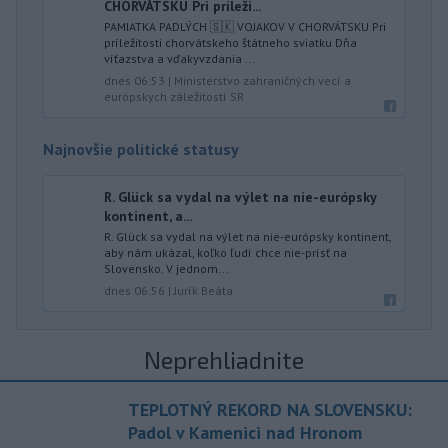
CHORVÁTSKU Pri príleži...
PAMIATKA PADLÝCH 🇸🇰 VOJAKOV V CHORVÁTSKU Pri
príležitosti chorvátskeho štátneho sviatku Dňa
víťazstva a vďakyvzdania ...
dnes 06:53
|
Ministerstvo zahraničných vecí a
európskych záležitostí SR
Najnovšie politické statusy
R. Glück sa vydal na výlet na nie-európsky
kontinent, a...
R. Glück sa vydal na výlet na nie-európsky kontinent,
aby nám ukázal, koľko ľudí chce nie-prísť na
Slovensko. V jednom...
dnes 06:56
|
Jurík Beáta
Neprehliadnite
TEPLOTNÝ REKORD NA SLOVENSKU:
Padol v Kamenici nad Hronom