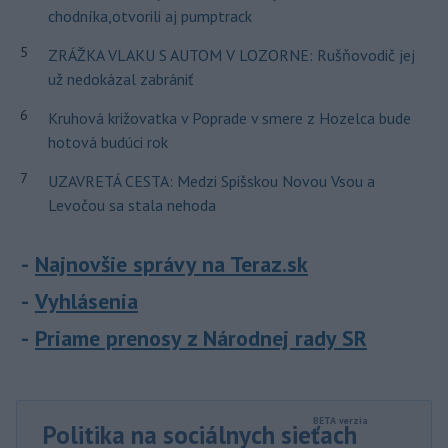
chodníka,otvorili aj pumptrack
5
ZRÁŽKA VLAKU S AUTOM V LOZORNE: Rušňovodič jej
už nedokázal zabrániť
6
Kruhová križovatka v Poprade v smere z Hozelca bude
hotová budúci rok
7
UZAVRETÁ CESTA: Medzi Spišskou Novou Vsou a
Levočou sa stala nehoda
Najnovšie správy na Teraz.sk
Vyhlásenia
Priame prenosy z Národnej rady SR
Politika na sociálnych sieťach