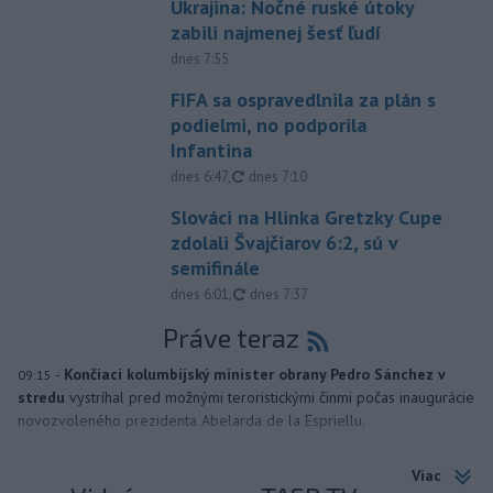
Ukrajina: Nočné ruské útoky
zabili najmenej šesť ľudí
dnes 7:55
FIFA sa ospravedlnila za plán s
podielmi, no podporila
Infantina
aktualizované
dnes 6:47
,
dnes 7:10
Slováci na Hlinka Gretzky Cupe
zdolali Švajčiarov 6:2, sú v
semifinále
aktualizované
dnes 6:01
,
dnes 7:37
Práve teraz
-
Končiaci kolumbijský minister obrany Pedro Sánchez v
09:15
stredu
vystríhal pred možnými teroristickými činmi počas inaugurácie
novozvoleného prezidenta Abelarda de la Espriellu.
Viac