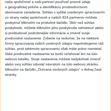
naša spoločnosť a naši partneri používať presné údaje
V Maroku obvinili 86 ľudí v súvislosti
o geografickej polohe a identifikáciu prostredníctvom
s migračnou krízou v Ceute
skenovania zariadenia. Súhlas s vyššie uvedeným spracúvaním
dnes 8:48
zo strany našej spoločnosti a našich 824 partnerov môžete
poskytnúť kliknutím na príslušné tlačidlo. Skôr než súhlas
Hirošima si pripomína 81. výročie zhodenia atómovej bomby
poskytnete, môžete kliknutím jeho poskytnutie odmietnuť alebo
si preštudovať podrobnejšie informácie a zmeniť svoje
prednostné nastavenia.
Zoberte na vedomie, že na niektoré
V Rusku stúpol počet študentov na univerzitách pre kvóty
formy spracúvania vašich osobných údajov nepotrebujeme váš
veteránov
súhlas, proti takémuto spracovaniu však máte právo namietať.
Vaše prednostné nastavenia sa budú vzťahovať len na túto
Biely dom poprel nezhody medzi Trumpom a Hegsethom
webovú lokalitu. Svoje nastavenia môžete kedykoľvek zmeniť
alebo svoj súhlas odvolať návratom na túto webovú stránku
kliknutím na tlačidlo „Ochrana osobných údajov“ v dolnej časti
Ekonomika
stránky.
Maloobchodné tržby boli v júni 2026
medziročne vyššie o 2 %
dnes 9:02
Štát financiami pomôže dokončiť útlm baníctva na hornej