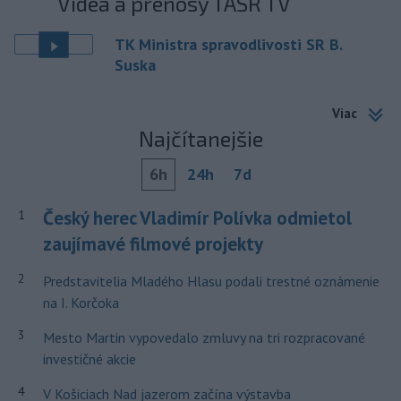
Videá a prenosy TASR TV
TK Ministra spravodlivosti SR B.
Suska
Viac
Najčítanejšie
6h
24h
7d
Český herec Vladimír Polívka odmietol
1
zaujímavé filmové projekty
2
Predstavitelia Mladého Hlasu podali trestné oznámenie
na I. Korčoka
3
Mesto Martin vypovedalo zmluvy na tri rozpracované
investičné akcie
4
V Košiciach Nad jazerom začína výstavba