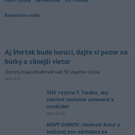
Dielo týždňa
Referendum
MS v hokeji
Komunálne voľby
Aj štvrtok bude horúci, dajte si pozor na
búrky a silnejší vietor
Teploty majú dosahovať nad 38 stupňov Celzia.
dnes 8:31
SNS vyzýva T. Tarabu, aby
navrhol zrušenie uznesení k
zonáciám
dnes 11:16
NOVÝ DOMOV: Medveď Artur z
košickej zoo odchádza za