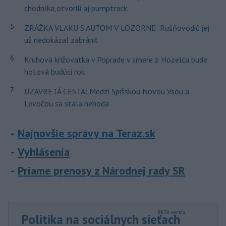
chodníka,otvorili aj pumptrack
5
ZRÁŽKA VLAKU S AUTOM V LOZORNE: Rušňovodič jej
už nedokázal zabrániť
6
Kruhová križovatka v Poprade v smere z Hozelca bude
hotová budúci rok
7
UZAVRETÁ CESTA: Medzi Spišskou Novou Vsou a
Levočou sa stala nehoda
Najnovšie správy na Teraz.sk
Vyhlásenia
Priame prenosy z Národnej rady SR
Politika na sociálnych sieťach