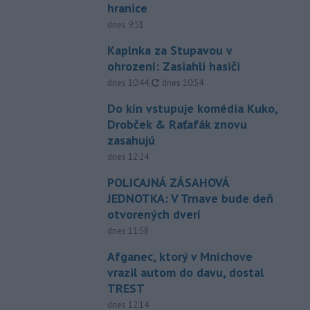
hranice
dnes 9:51
Kaplnka za Stupavou v
ohrození: Zasiahli hasiči
aktualizované
dnes 10:44
,
dnes 10:54
Do kín vstupuje komédia Kuko,
Drobček & Raťafák znovu
zasahujú
dnes 12:24
POLICAJNÁ ZÁSAHOVÁ
JEDNOTKA: V Trnave bude deň
otvorených dverí
dnes 11:58
Afganec, ktorý v Mníchove
vrazil autom do davu, dostal
TREST
dnes 12:14