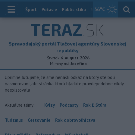
36
°C
Index
Šport
Počasie
Publicistika
Slovensko
Zahranič
TERAZ
.SK
Spravodajský portál Tlačovej agentúry Slovenskej
republiky
Štvrtok
6. august 2026
Meniny má
Jozefína
Úprimne ľutujeme, že sme nenašli odkaz na ktorý ste boli
nasmerovaní, ale stránka ktorú hľadáte pravdepodobne nikdy
neexistovala
Aktuálne témy:
Kvízy
Podcasty
Rok Ľ.Štúra
Turizmus
Cestovanie
Rok dobrovoľníctva