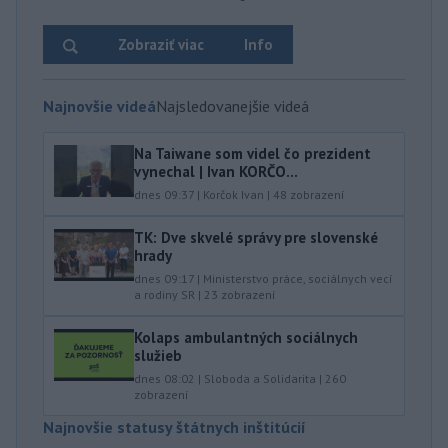
Zobraziť viac
Info
Najnovšie videá
Najsledovanejšie videá
Na Taiwane som videl čo prezident
vynechal | Ivan KORČO...
dnes 09:37
|
Korčok Ivan
|
48
zobrazení
TK: Dve skvelé správy pre slovenské
hrady
dnes 09:17
|
Ministerstvo práce, sociálnych vecí
a rodiny SR
|
23
zobrazení
Kolaps ambulantných sociálnych
služieb
dnes 08:02
|
Sloboda a Solidarita
|
260
zobrazení
Najnovšie statusy štátnych inštitúcií