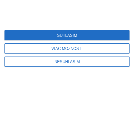
....
SÚHLASÍM
VIAC MOŽNOSTÍ
NESÚHLASÍM
Neprehliadnite