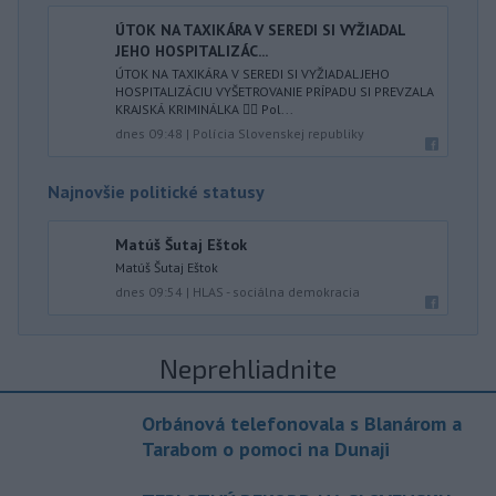
ÚTOK NA TAXIKÁRA V SEREDI SI VYŽIADAL
JEHO HOSPITALIZÁC...
ÚTOK NA TAXIKÁRA V SEREDI SI VYŽIADAL JEHO
HOSPITALIZÁCIU VYŠETROVANIE PRÍPADU SI PREVZALA
KRAJSKÁ KRIMINÁLKA 👮‍♂️ Pol...
dnes 09:48
|
Polícia Slovenskej republiky
Najnovšie politické statusy
Matúš Šutaj Eštok
Matúš Šutaj Eštok
dnes 09:54
|
HLAS - sociálna demokracia
Neprehliadnite
Orbánová telefonovala s Blanárom a
Tarabom o pomoci na Dunaji