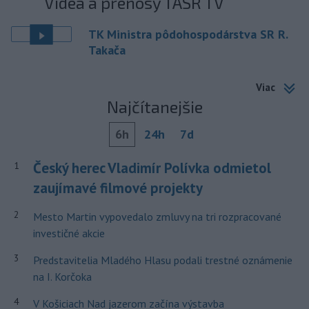
Videá a prenosy TASR TV
TK Ministra pôdohospodárstva SR R.
Takača
Viac
Najčítanejšie
6h
24h
7d
Český herec Vladimír Polívka odmietol
1
zaujímavé filmové projekty
2
Mesto Martin vypovedalo zmluvy na tri rozpracované
investičné akcie
3
Predstavitelia Mladého Hlasu podali trestné oznámenie
na I. Korčoka
4
V Košiciach Nad jazerom začína výstavba