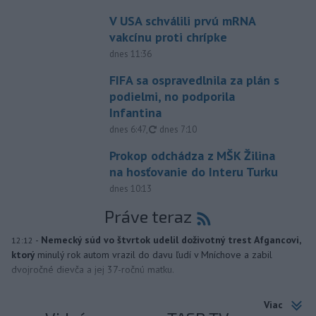
V USA schválili prvú mRNA
vakcínu proti chrípke
dnes 11:36
FIFA sa ospravedlnila za plán s
podielmi, no podporila
Infantina
aktualizované
dnes 6:47
,
dnes 7:10
Prokop odchádza z MŠK Žilina
na hosťovanie do Interu Turku
dnes 10:13
Práve teraz
-
Nemecký súd vo štvrtok udelil doživotný trest Afgancovi,
12:12
ktorý
minulý rok autom vrazil do davu ľudí v Mníchove a zabil
dvojročné dievča a jej 37-ročnú matku.
Viac