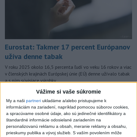
Eurostat: Takmer 17 percent Európanov
užíva denne tabak
V roku 2025 okolo 16,5 percenta ľudí vo veku 16 rokov a viac
v členských krajinách Európskej únie (EÚ) denne užívalo tabak
a s ním súvisiace výrobky.
dnes 7:18
Vážime si vaše súkromie
Slovensko
My a naši
partneri
ukladáme a/alebo pristupujeme k
informáciám na zariadení, napríklad pomocou súborov cookies,
a spracúvame osobné údaje, ako sú jedinečné identifikátory a
Envirorezort: Od začiatku roka 2026
štandardné informácie odosielané zariadením na
usmrtil zásahový tím 28 medveďov
personalizovanú reklamu a obsah, meranie reklamy a obsahu,
dnes 11:58
prieskumy publika a vývoj služieb.
S vaším povolením môže