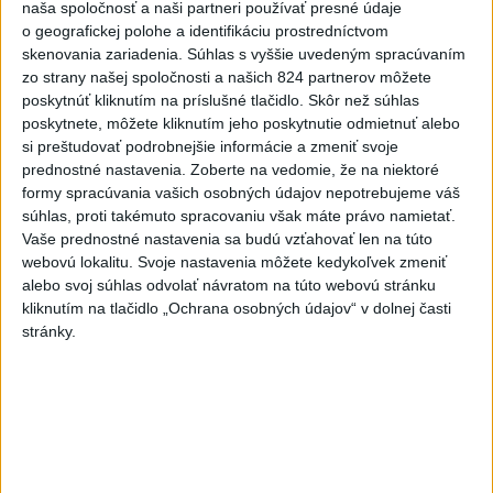
naša spoločnosť a naši partneri používať presné údaje
Rodinný deň v Dome ľudového bývania v Šali predstaví
o geografickej polohe a identifikáciu prostredníctvom
tradičné remeslá
skenovania zariadenia. Súhlas s vyššie uvedeným spracúvaním
zo strany našej spoločnosti a našich 824 partnerov môžete
Enviroorganizácie chcú opravu uznesení k zonáciám
poskytnúť kliknutím na príslušné tlačidlo. Skôr než súhlas
národných parkov
poskytnete, môžete kliknutím jeho poskytnutie odmietnuť alebo
si preštudovať podrobnejšie informácie a zmeniť svoje
Exsudca Pavol P. sa má v prípade nepriamej korupcie postaviť
prednostné nastavenia.
Zoberte na vedomie, že na niektoré
pred súd
formy spracúvania vašich osobných údajov nepotrebujeme váš
súhlas, proti takémuto spracovaniu však máte právo namietať.
Zahraničie
Vaše prednostné nastavenia sa budú vzťahovať len na túto
webovú lokalitu. Svoje nastavenia môžete kedykoľvek zmeniť
Nemecká polícia zadržala Ukrajinca
alebo svoj súhlas odvolať návratom na túto webovú stránku
podozrivého zo špionáže
kliknutím na tlačidlo „Ochrana osobných údajov“ v dolnej časti
stránky.
dnes 12:26
Afganec, ktorý v Mníchove vrazil autom do davu, dostal
TREST
V USA schválili prvú mRNA vakcínu proti chrípke