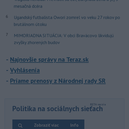
mesačná dcéra
6
Ugandský futbalista Owori zomrel vo veku 27 rokov po
brutálnom útoku
7
MIMORIADNA SITUÁCIA: V obci Braväcovo likvidujú
zvyšky zhorených budov
Najnovšie správy na Teraz.sk
Vyhlásenia
Priame prenosy z Národnej rady SR
Politika na sociálnych sieťach
Zobraziť viac
Info