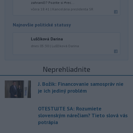
zahraničí? Pozrite si #rec...
včera 18:41
|
Kancelária prezidenta SR
Najnovšie politické statusy
Luščíková Darina
dnes 05:30
|
Luščíková Darina
Neprehliadnite
J. Božik: Financovanie samospráv nie
je ich jediný problém
OTESTUJTE SA: Rozumiete
slovenským nárečiam? Tieto slová vás
potrápia