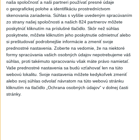
naša spoločnosť a naši partneri používať presné údaje
o geografickej polohe a identifikáciu prostredníctvom
skenovania zariadenia. Súhlas s vyššie uvedeným spracúvaním
zo strany našej spoločnosti a našich 824 partnerov môžete
poskytnúť kliknutím na príslušné tlačidlo. Skôr než súhlas
poskytnete, môžete kliknutím jeho poskytnutie odmietnuť alebo
Tragická nehoda: Prevrátil sa čln,
si preštudovať podrobnejšie informácie a zmeniť svoje
prednostné nastavenia.
Zoberte na vedomie, že na niektoré
zahynula žena a jej 5-mesačná dcéra
formy spracúvania vašich osobných údajov nepotrebujeme váš
súhlas, proti takémuto spracovaniu však máte právo namietať.
Polícia vedie trestné stíhanie voči vodičovi.
Vaše prednostné nastavenia sa budú vzťahovať len na túto
dnes 6:05
webovú lokalitu. Svoje nastavenia môžete kedykoľvek zmeniť
alebo svoj súhlas odvolať návratom na túto webovú stránku
Slovensko
kliknutím na tlačidlo „Ochrana osobných údajov“ v dolnej časti
stránky.
Pamätný deň obetí banských
nešťastí pripomína tragédiu v
Handlovej
dnes 5:15
ÚTOK MEDVEĎA: V Turanoch pri zjazde z D1 našli
zraneného muža