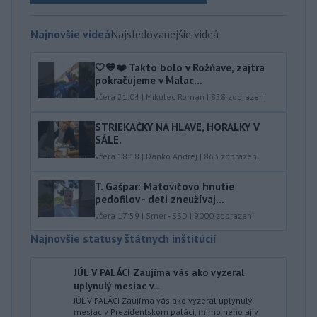
Najnovšie videá
Najsledovanejšie videá
🤍💙❤️ Takto bolo v Rožňave, zajtra
pokračujeme v Malac...
včera 21:04
|
Mikulec Roman
|
858
zobrazení
STRIEKAČKY NA HLAVE, HORALKY V
SÁLE.
včera 18:18
|
Danko Andrej
|
863
zobrazení
T. Gašpar: Matovičovo hnutie
pedofilov - deti zneužívaj...
včera 17:59
|
Smer - SSD
|
9000
zobrazení
Najnovšie statusy štátnych inštitúcií
JÚL V PALÁCI Zaujíma vás ako vyzeral
uplynulý mesiac v...
JÚL V PALÁCI Zaujíma vás ako vyzeral uplynulý
mesiac v Prezidentskom paláci, mimo neho aj v