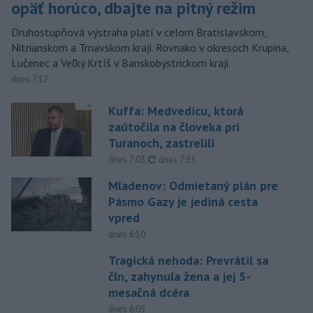
opäť horúco, dbajte na pitný režim
Druhostupňová výstraha platí v celom Bratislavskom,
Nitrianskom a Trnavskom kraji. Rovnako v okresoch Krupina,
Lučenec a Veľký Krtíš v Banskobystrickom kraji.
dnes 7:17
Kuffa: Medvedicu, ktorá
zaútočila na človeka pri
Turanoch, zastrelili
aktualizované
dnes 7:03
,
dnes 7:35
Mladenov: Odmietaný plán pre
Pásmo Gazy je jediná cesta
vpred
dnes 6:10
Tragická nehoda: Prevrátil sa
čln, zahynula žena a jej 5-
mesačná dcéra
dnes 6:05