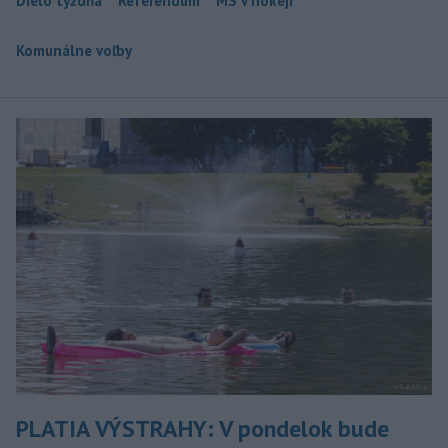
Dielo týždňa
Referendum
MS v hokeji
Komunálne voľby
PLATIA VÝSTRAHY: V pondelok bude