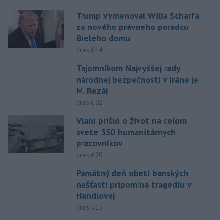
Trump vymenoval Willa Scharfa
za nového právneho poradcu
Bieleho domu
dnes 6:14
Tajomníkom Najvyššej rady
národnej bezpečnosti v Iráne je
M. Rezáí
dnes 6:02
Vlani prišlo o život na celom
svete 350 humanitárnych
pracovníkov
dnes 6:20
Pamätný deň obetí banských
nešťastí pripomína tragédiu v
Handlovej
dnes 5:15