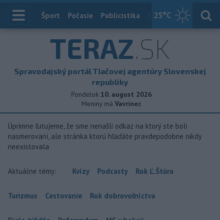
25
°C
Index
Šport
Počasie
Publicistika
Slovensko
Zahranič
TERAZ
.SK
Spravodajský portál Tlačovej agentúry Slovenskej
republiky
Pondelok
10. august 2026
Meniny má
Vavrinec
Úprimne ľutujeme, že sme nenašli odkaz na ktorý ste boli
nasmerovaní, ale stránka ktorú hľadáte pravdepodobne nikdy
neexistovala
Aktuálne témy:
Kvízy
Podcasty
Rok Ľ.Štúra
Turizmus
Cestovanie
Rok dobrovoľníctva