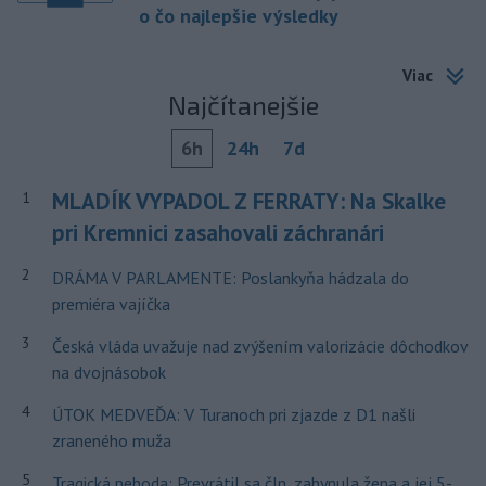
o čo najlepšie výsledky
Viac
Najčítanejšie
6h
24h
7d
MLADÍK VYPADOL Z FERRATY: Na Skalke
1
pri Kremnici zasahovali záchranári
2
DRÁMA V PARLAMENTE: Poslankyňa hádzala do
premiéra vajíčka
3
Česká vláda uvažuje nad zvýšením valorizácie dôchodkov
na dvojnásobok
4
ÚTOK MEDVEĎA: V Turanoch pri zjazde z D1 našli
zraneného muža
5
Tragická nehoda: Prevrátil sa čln, zahynula žena a jej 5-