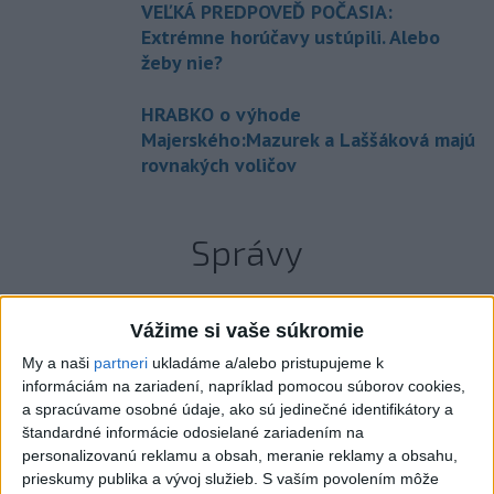
VEĽKÁ PREDPOVEĎ POČASIA:
Extrémne horúčavy ustúpili. Alebo
žeby nie?
HRABKO o výhode
Majerského:Mazurek a Laššáková majú
rovnakých voličov
Správy
Vážime si vaše súkromie
My a naši
partneri
ukladáme a/alebo pristupujeme k
informáciám na zariadení, napríklad pomocou súborov cookies,
a spracúvame osobné údaje, ako sú jedinečné identifikátory a
štandardné informácie odosielané zariadením na
personalizovanú reklamu a obsah, meranie reklamy a obsahu,
prieskumy publika a vývoj služieb.
S vaším povolením môže