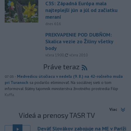
C3S: Západná Európa mala
najteplejší jún a júl od začiatku
meraní
dnes 6:16
PREKVAPENIE POD DUBŇOM:
Skalica vezie zo Žiliny všetky
body
aktualizované
včera 19:00
,
včera 20:10
Práve teraz
-
Medvedicu útočiacu v nedeľu (9. 8.) na 42-ročného muža
07:03
pri Turanoch
sa podarilo eliminovať. Na sociálnej sieti o tom
informoval štátny tajomník ministerstva životného prostredia Filip
Kuffa.
Viac
Videá a prenosy TASR TV
Deväť Slovákov zabojuje na ME v Paríži