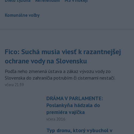
Dielo týždňa
Referendum
MS v hokeji
Komunálne voľby
Fico: Suchá musia viesť k razantnejšej
ochrane vody na Slovensku
Podľa neho zmenená ústava a zákaz vývozu vody zo
Slovenska do zahraničia potrubím či cisternami nestačí.
včera 21:39
DRÁMA V PARLAMENTE:
Poslankyňa hádzala do
premiéra vajíčka
včera 20:16
Typ dronu, ktorý vybuchol v