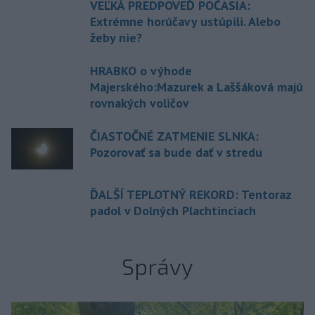
VEĽKÁ PREDPOVEĎ POČASIA:
Extrémne horúčavy ustúpili. Alebo
žeby nie?
HRABKO o výhode
Majerského:Mazurek a Laššáková majú
rovnakých voličov
ČIASTOČNÉ ZATMENIE SLNKA:
Pozorovať sa bude dať v stredu
ĎALŠÍ TEPLOTNÝ REKORD: Tentoraz
padol v Dolných Plachtinciach
Správy