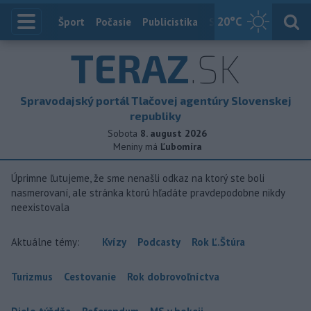
20
°C
Index
Šport
Počasie
Publicistika
Slovensko
Zahranič
TERAZ
.SK
Spravodajský portál Tlačovej agentúry Slovenskej
republiky
Sobota
8. august 2026
Meniny má
Ľubomíra
Úprimne ľutujeme, že sme nenašli odkaz na ktorý ste boli
nasmerovaní, ale stránka ktorú hľadáte pravdepodobne nikdy
neexistovala
Aktuálne témy:
Kvízy
Podcasty
Rok Ľ.Štúra
Turizmus
Cestovanie
Rok dobrovoľníctva