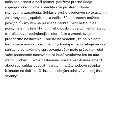
včera 20:04
naša spoločnosť a naši partneri používať presné údaje
o geografickej polohe a identifikáciu prostredníctvom
Slovensko
skenovania zariadenia. Súhlas s vyššie uvedeným spracúvaním
zo strany našej spoločnosti a našich 824 partnerov môžete
Fico: Suchá musia viesť k
poskytnúť kliknutím na príslušné tlačidlo. Skôr než súhlas
razantnejšej ochrane vody na
poskytnete, môžete kliknutím jeho poskytnutie odmietnuť alebo
si preštudovať podrobnejšie informácie a zmeniť svoje
Slovensku
prednostné nastavenia.
Zoberte na vedomie, že na niektoré
včera 21:39
formy spracúvania vašich osobných údajov nepotrebujeme váš
súhlas, proti takémuto spracovaniu však máte právo namietať.
Polícia vyzýva mladých, aby boli opatrní s požívaním
Vaše prednostné nastavenia sa budú vzťahovať len na túto
alkoholu
webovú lokalitu. Svoje nastavenia môžete kedykoľvek zmeniť
alebo svoj súhlas odvolať návratom na túto webovú stránku
MZVEZ: V Nemecku zavedú zákaz konzumácie alkoholu na
kliknutím na tlačidlo „Ochrana osobných údajov“ v dolnej časti
staniciach
stránky.
POZOR NA HARÚČAVY: SHMÚ vydalo výstrahy prvého
stupňa pred teplom
Zahraničie
Turecko vyzvalo Ukrajinu a Rusko na