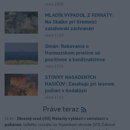
včera 19:10
MLADÍK VYPADOL Z FERRATY:
Na Skalke pri Kremnici
zasahovali záchranári
včera 17:19
Omán: Rokovania o
Hormuzskom prielive sú
pozitívne a konštruktívne
včera 19:24
STOVKY NASADENÝCH
HASIČOV: Zasahujú pri lesnom
požiari v Andalúzii
včera 17:13
Práve teraz
-
Okresný úrad (OÚ) Malacky vyhlásil v súvislosti s
21:43
požiarom
veľkého rozsahu vo Vojenskom obvode (VO) Záhorie