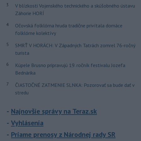
3
V blízkosti Vojenského technického a skúšobného ústavu
Záhorie HORÍ
4
Očovská folklórna hruda tradične privítala domáce
folklórne kolektívy
5
SMRŤ V HORÁCH: V Západných Tatrách zomrel 76-ročný
turista
6
Kúpele Brusno pripravujú 19. ročník festivalu Jozefa
Bednárika
7
ČIASTOČNÉ ZATMENIE SLNKA: Pozorovať sa bude dať v
stredu
Najnovšie správy na Teraz.sk
Vyhlásenia
Priame prenosy z Národnej rady SR