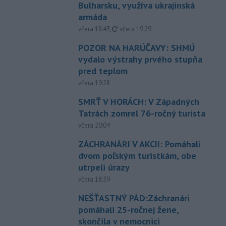
Bulharsku, využíva ukrajinská
armáda
aktualizované
včera 18:43
,
včera 19:29
POZOR NA HARÚČAVY: SHMÚ
vydalo výstrahy prvého stupňa
pred teplom
včera 19:28
SMRŤ V HORÁCH: V Západných
Tatrách zomrel 76-ročný turista
včera 20:04
ZÁCHRANÁRI V AKCII: Pomáhali
dvom poľským turistkám, obe
utrpeli úrazy
včera 18:39
NEŠŤASTNÝ PÁD:Záchranári
pomáhali 25-ročnej žene,
skončila v nemocnici