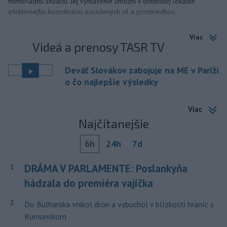
mimoriadnu situáciu. Jej vyhlásenie umožní v dotknutej lokalite
efektívnejšiu koordináciu nasadených síl a prostriedkov.
Viac
Videá a prenosy TASR TV
Deväť Slovákov zabojuje na ME v Paríži
o čo najlepšie výsledky
Viac
Najčítanejšie
6h
24h
7d
DRÁMA V PARLAMENTE: Poslankyňa
1
hádzala do premiéra vajíčka
2
Do Bulharska vnikol dron a vybuchol v blízkosti hraníc s
Rumunskom