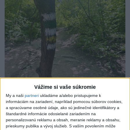
Vážime si vaše súkromie
SMRŤ V HORÁCH: V Západných Tatrách
My a naši
partneri
ukladáme a/alebo pristupujeme k
zomrel 76-ročný turista
informáciám na zariadení, napríklad pomocou súborov cookies,
a spracúvame osobné údaje, ako sú jedinečné identifikátory a
Muža sa na základe telefonickej inštruktáže operátorky
štandardné informácie odosielané zariadením na
záchrannej zdravotnej služby pokúsili zachrániť riadenou
personalizovanú reklamu a obsah, meranie reklamy a obsahu,
resuscitáciou.
prieskumy publika a vývoj služieb.
S vaším povolením môže