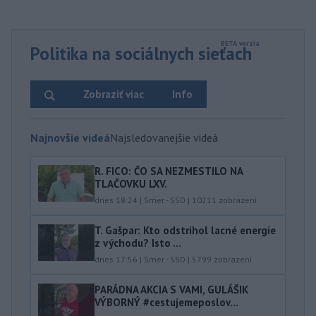
Politika na sociálnych sieťach
Zobraziť viac
Info
Najnovšie videá
Najsledovanejšie videá
R. FICO: ČO SA NEZMESTILO NA
TLAČOVKU LXV.
dnes 18:24
|
Smer - SSD
|
10211
zobrazení
T. Gašpar: Kto odstrihol lacné energie
z východu? Isto ...
dnes 17:56
|
Smer - SSD
|
5799
zobrazení
PARÁDNA AKCIA S VAMI, GULÁŠIK
VÝBORNÝ #cestujemeposlov...