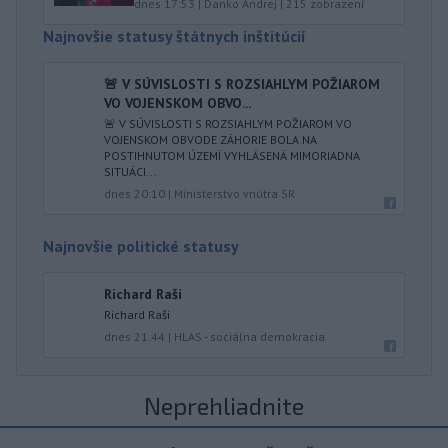
dnes 17:53
|
Danko Andrej
|
215
zobrazení
Najnovšie statusy štátnych inštitúcií
🚨 V SÚVISLOSTI S ROZSIAHLYM POŽIAROM
VO VOJENSKOM OBVO...
🚨 V SÚVISLOSTI S ROZSIAHLYM POŽIAROM VO
VOJENSKOM OBVODE ZÁHORIE BOLA NA
POSTIHNUTOM ÚZEMÍ VYHLÁSENÁ MIMORIADNA
SITUÁCI...
dnes 20:10
|
Ministerstvo vnútra SR
Najnovšie politické statusy
Richard Raši
Richard Raši
dnes 21:44
|
HLAS - sociálna demokracia
Neprehliadnite