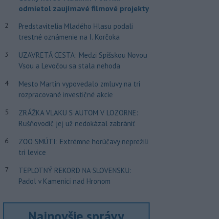
odmietol zaujímavé filmové projekty
2
Predstavitelia Mladého Hlasu podali
trestné oznámenie na I. Korčoka
3
UZAVRETÁ CESTA: Medzi Spišskou Novou
Vsou a Levočou sa stala nehoda
4
Mesto Martin vypovedalo zmluvy na tri
rozpracované investičné akcie
5
ZRÁŽKA VLAKU S AUTOM V LOZORNE:
Rušňovodič jej už nedokázal zabrániť
6
ZOO SMÚTI: Extrémne horúčavy neprežili
tri levice
7
TEPLOTNÝ REKORD NA SLOVENSKU:
Padol v Kamenici nad Hronom
Najnovšie správy