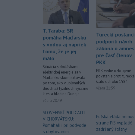
T. Taraba: SR
Tureckí poslanci
pomáha Maďarsku
podporili návrh
s vodou aj napriek
zákona o amnest
tomu, že je jej
pre časť členov
málo
PKK
Situácia s dodávkami
PKK vedie ozbrojené
elektrickej energie sa v
povstanie proti tureck
Maďarsku skomplikovala
štátu od roku 1984.
po tom, ako v uplynulých
včera 21:59
dňoch až týždňoch výrazne
klesla hladina Dunaja.
včera 20:49
SLOVENSKÍ POLICAJTI
Poľská vláda nemus
V CHORVÁTSKU:
strane PiS vyplatiť
Pomáhali i pri podvode
zadržaný štátny
s ubytovaním