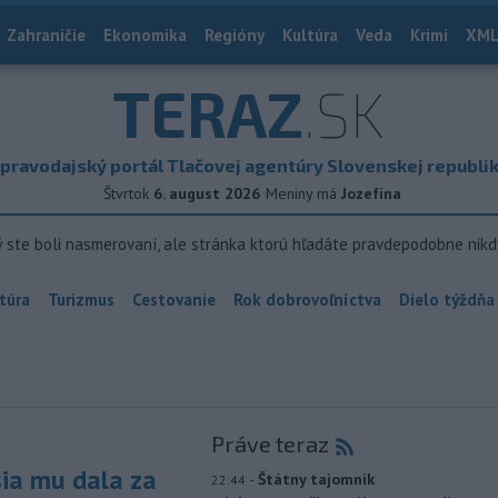
Zahraničie
Ekonomika
Regióny
Kultúra
Veda
Krimi
XML
TERAZ
.SK
pravodajský portál Tlačovej agentúry Slovenskej republi
Štvrtok
6. august 2026
Meniny má
Jozefína
ý ste boli nasmerovaní, ale stránka ktorú hľadáte pravdepodobne nikd
túra
Turizmus
Cestovanie
Rok dobrovoľníctva
Dielo týždňa
Práve teraz
sia mu dala za
-
Štátny tajomník
22:44