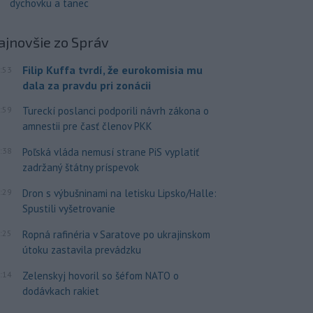
dychovku a tanec
ajnovšie
zo Správ
Filip Kuffa tvrdí, že eurokomisia mu
:53
dala za pravdu pri zonácii
:59
Tureckí poslanci podporili návrh zákona o
amnestii pre časť členov PKK
:38
Poľská vláda nemusí strane PiS vyplatiť
zadržaný štátny príspevok
:29
Dron s výbušninami na letisku Lipsko/Halle:
Spustili vyšetrovanie
:25
Ropná rafinéria v Saratove po ukrajinskom
útoku zastavila prevádzku
:14
Zelenskyj hovoril so šéfom NATO o
dodávkach rakiet