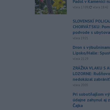
Padol v Kamenici 
aktualizovan
včera 17:09
,
včera 18:42
SLOVENSKÍ POLICAJ
CHORVÁTSKU: Pomáh
podvode s ubytov
včera 19:21
Dron s výbušninami
Lipsko/Halle: Spus
včera 21:29
ZRÁŽKA VLAKU S 
LOZORNE: Rušňovod
nedokázal zabrániť
včera 20:05
Pri sobotňajšom v
údajne zahynul aj 
Čajka