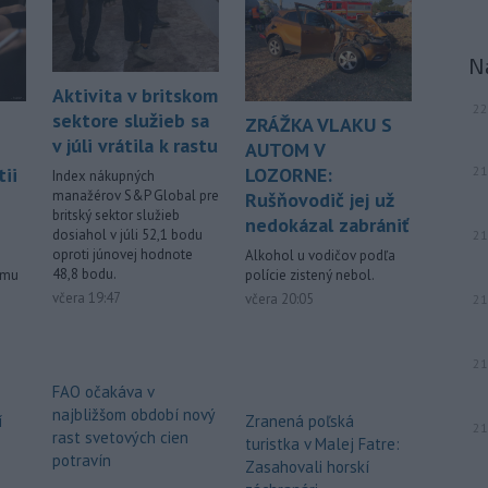
muž.
-
Starosta španielskeho
16:01
N
mesta Ceuta Juan Jesús Vivas v
stredu
požiadal vládu v Madride o
Aktivita v britskom
22
pomoc v súvislosti so stovkami detí,
sektore služieb sa
ZRÁŽKA VLAKU S
ktoré zostali v tejto exkláve po
v júli vrátila k rastu
AUTOM V
minulotýždňovej migračnej vlne.
21
ii
LOZORNE:
Index nákupných
manažérov S&P Global pre
Rušňovodič jej už
-
Teploty v stredu opäť
15:24
britský sektor služieb
prekročili 40 stupňov Celzia na
nedokázal zabrániť
dosiahol v júli 52,1 bodu
21
viacerých
miestach Slovenska.
oproti júnovej hodnote
Alkohol u vodičov podľa
48,8 bodu.
ému
polície zistený nebol.
Viac >
včera 19:47
včera 20:05
21
21
FAO očakáva v
najbližšom období nový
í
Zranená poľská
21
rast svetových cien
turistka v Malej Fatre:
potravín
Zasahovali horskí