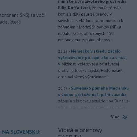
ministerstva životného prostredia
Filip Kuffa tvrdí,
že mu Európska
komisia (EK) dala za pravdu v
nominant SNS) sa voči
súvislosti s vládnou pripomienkou k
ácie, ktoré
zonáciám národných parkov (NP) a
naďalej je tak ohrozených 450
miliónov eur z plánu obnovy.
-
Nemecko v stredu začalo
21:25
vyšetrovanie po tom, ako sa v noci
v
blízkosti vzletovej a pristávacej
dráhy na letisku Lipsko/Halle našiel
dron naložený výbušninami.
-
Slovensko pomáha Maďarsku
20:47
s vodou, pretože naši južní susedia
zápasia s kritickou situáciou na Dunaji a
v hre je aj možné odstavenie jadrovej
elektrárne.
Viac
-
Litovská pohraničná stráž
20:17
Videá a prenosy
 NA SLOVENSKU:
objavila ďalší podzemný tunel,