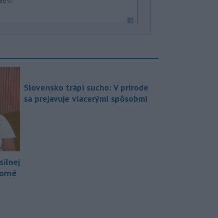
od 🩵
Slovensko trápi sucho: V prírode
sa prejavuje viacerými spôsobmi
silnej
borné