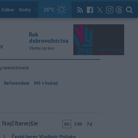
26
°C
 Odber
Knihy
Útulkovo
Magazín
News Now
Archív
TASR
Rok
dobrovoľníctva
ky
Všetky správy
y neexistovala
Referendum
MS v hokeji
Najčítanejšie
6h
24h
7d
Český herec Vladimír Polívka
1