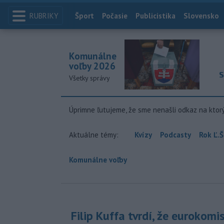
RUBRIKY
Index
Šport
Počasie
Publicistika
Slovensko
Komunálne
voľby 2026
S
Všetky správy
Úprimne ľutujeme, že sme nenašli odkaz na ktor
Aktuálne témy:
Kvízy
Podcasty
Rok Ľ.Š
Komunálne voľby
Filip Kuffa tvrdí, že eurokomi