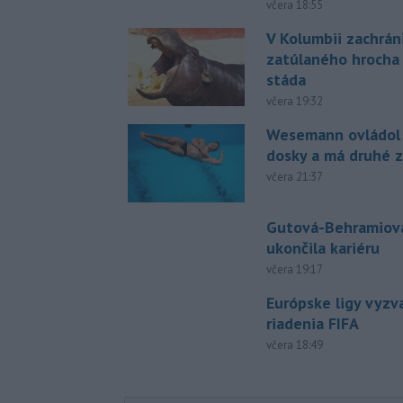
včera 18:55
V Kolumbii zachrán
zatúlaného hrocha
stáda
včera 19:32
Wesemann ovládol 
dosky a má druhé z
včera 21:37
Gutová-Behramiová
ukončila kariéru
včera 19:17
Európske ligy vyzv
riadenia FIFA
včera 18:49