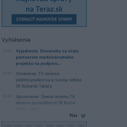
na Teraz.sk
ZOBRAZIŤ NAJNOVŠIE SPRÁVY
Vyhlásenia
Vyjadrenie: Slovensko sa stalo
10:43
partnerom medzinárodného
projektu na podporu...
10:36
Oznámenie: TK ministra
pôdohospodárstva a rozvoja vidieka
SR Richarda Takáča
09:49
Upozornenie: Zmena termínu TK
ministra spravodlivosti SR Borisa
Suska - dnes
Viac