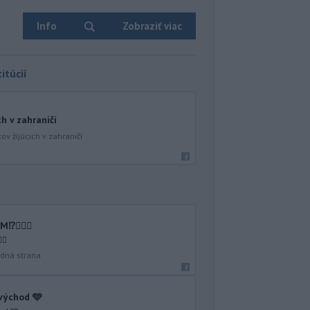
Info
Zobraziť viac
itúcií
ch v zahraničí
ov žijúcich v zahraničí
🤷🏻‍♂️
♂️
dná strana
 východ 🩵