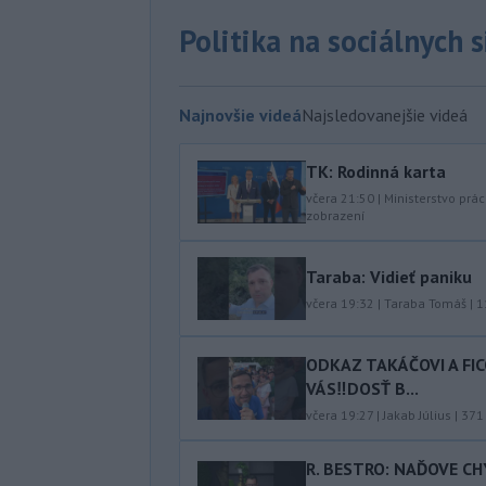
Politika na sociálnych 
Najnovšie videá
Najsledovanejšie videá
TK: Rodinná karta
včera 21:50
|
Ministerstvo prác
zobrazení
Taraba: Vidieť paniku
včera 19:32
|
Taraba Tomáš
|
1
ODKAZ TAKÁČOVI A FI
VÁS‼️DOSŤ B...
včera 19:27
|
Jakab Július
|
371
R. BESTRO: NAĎOVE C