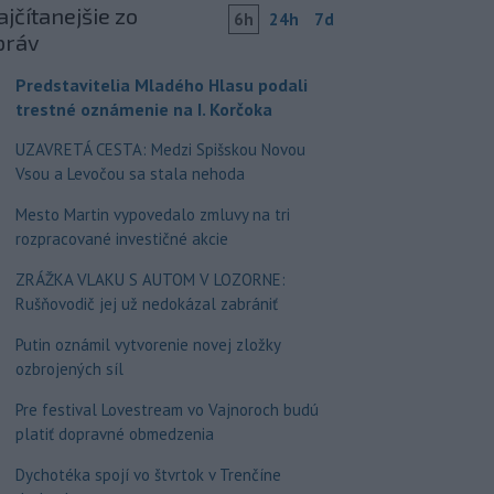
jčítanejšie zo
6h
24h
7d
práv
Predstavitelia Mladého Hlasu podali
trestné oznámenie na I. Korčoka
UZAVRETÁ CESTA: Medzi Spišskou Novou
Vsou a Levočou sa stala nehoda
Mesto Martin vypovedalo zmluvy na tri
rozpracované investičné akcie
ZRÁŽKA VLAKU S AUTOM V LOZORNE:
Rušňovodič jej už nedokázal zabrániť
Putin oznámil vytvorenie novej zložky
ozbrojených síl
Pre festival Lovestream vo Vajnoroch budú
platiť dopravné obmedzenia
Dychotéka spojí vo štvrtok v Trenčíne