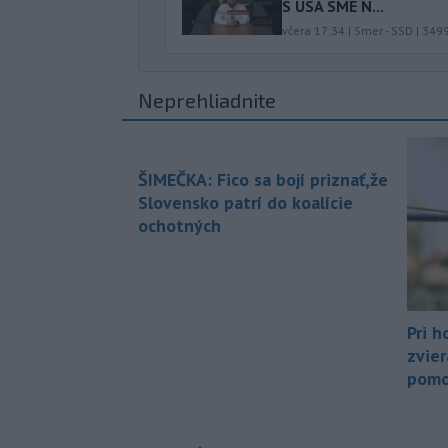
S USA SME N...
včera 17:34
|
Smer - SSD
|
349
Neprehliadnite
ŠIMEČKA: Fico sa bojí priznať,že
Slovensko patrí do koalície
ochotných
Pri h
zvier
pomo