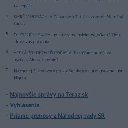
to nepáči
4
SMRŤ V HORÁCH: V Západných Tatrách zomrel 76-ročný
turista
5
OTESTUJTE SA: Rozumiete slovenským nárečiam? Tieto
slová vás potrápia
6
VEĽKÁ PREDPOVEĎ POČASIA: Extrémne horúčavy
ustúpili. Alebo žeby nie?
7
Najmenej 21 mŕtvych po zrážke dvoch autobusov na juhu
Nigeru
Najnovšie správy na Teraz.sk
Vyhlásenia
Priame prenosy z Národnej rady SR