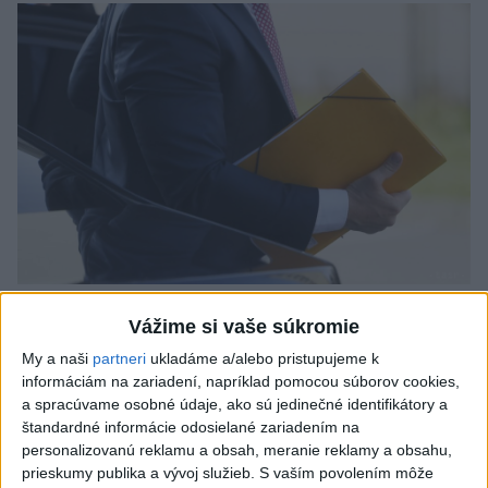
Odborník: Rozlišovanie medzi
Vážime si vaše súkromie
investíciami vás ochráni pred podvodmi
My a naši
partneri
ukladáme a/alebo pristupujeme k
informáciám na zariadení, napríklad pomocou súborov cookies,
Poukázal na to, že podvodníci prispôsobujú názvy produktov
a spracúvame osobné údaje, ako sú jedinečné identifikátory a
aj príbehy tomu, čo práve priťahuje pozornosť.
štandardné informácie odosielané zariadením na
dnes 9:38
personalizovanú reklamu a obsah, meranie reklamy a obsahu,
prieskumy publika a vývoj služieb.
S vaším povolením môže
Slovensko