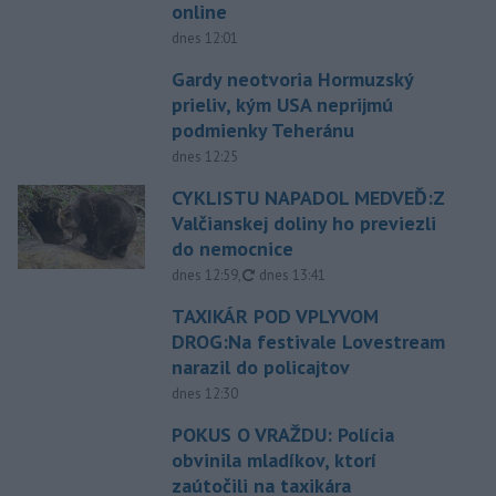
online
dnes 12:01
Gardy neotvoria Hormuzský
prieliv, kým USA neprijmú
podmienky Teheránu
dnes 12:25
CYKLISTU NAPADOL MEDVEĎ:Z
Valčianskej doliny ho previezli
do nemocnice
aktualizované
dnes 12:59
,
dnes 13:41
TAXIKÁR POD VPLYVOM
DROG:Na festivale Lovestream
narazil do policajtov
dnes 12:30
POKUS O VRAŽDU: Polícia
obvinila mladíkov, ktorí
zaútočili na taxikára