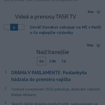
vína, informuje TASR s odvolaním sa na agentúru AFP.
Viac
Videá a prenosy TASR TV
Deväť Slovákov zabojuje na ME v Paríži
o čo najlepšie výsledky
Viac
Najčítanejšie
6h
24h
7d
DRÁMA V PARLAMENTE: Poslankyňa
1
hádzala do premiéra vajíčka
2
Festival Lovestream 2026 pokračuje, druhý deň zakončil
Robbie Williams
3
Skončili ďalšie desiatky menších pôšt, samosprávam sa