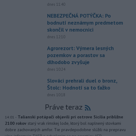
dnes 11:40
NEBEZPEČNÁ POTÝČKA: Po
bodnutí neznámym predmetom
skončil v nemocnici
dnes 12:10
Agrorezort: Výmera lesných
pozemkov a porastov sa
dlhodobo zvyšuje
dnes 10:24
Slováci prehrali duel o bronz,
Štolc: Hodnotí sa to ťažko
dnes 10:18
Práve teraz
-
Talianski potápači objavili pri ostrove Sicília približne
14:01
2100 rokov
starý vrak rímskej lode, ktorý bol naplnený stovkami
dobre zachovaných amfor. Tie pravdepodobne slúžili na prepravu