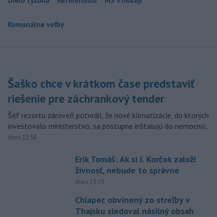
Dielo týždňa
Referendum
MS v hokeji
Komunálne voľby
Šaško chce v krátkom čase predstaviť
riešenie pre záchrankový tender
Šéf rezortu zároveň potvrdil, že nové klimatizácie, do ktorých
investovalo ministerstvo, sa postupne inštalujú do nemocníc.
dnes 11:58
Erik Tomáš: Ak si I. Korčok založí
živnosť, nebude to správne
dnes 13:59
Chlapec obvinený zo streľby v
Thajsku sledoval násilný obsah