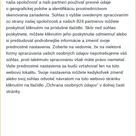
naša spoločnosť a naši partneri používať presné údaje
o geografickej polohe a identifikáciu prostredníctvom
Erik Tomáš: Ak si I. Korčok založí
skenovania zariadenia. Súhlas s vyššie uvedeným spracúvaním
živnosť, nebude to správne
zo strany našej spoločnosti a našich 824 partnerov môžete
dnes 13:59
poskytnúť kliknutím na príslušné tlačidlo. Skôr než súhlas
poskytnete, môžete kliknutím jeho poskytnutie odmietnuť alebo
si preštudovať podrobnejšie informácie a zmeniť svoje
Aktuálne je dočasne zatvorených 63 pôšt, všetky majú
prednostné nastavenia.
Zoberte na vedomie, že na niektoré
otvoriť do 30.9.
formy spracúvania vašich osobných údajov nepotrebujeme váš
súhlas, proti takémuto spracovaniu však máte právo namietať.
Šaško chce v krátkom čase predstaviť riešenie pre
Vaše prednostné nastavenia sa budú vzťahovať len na túto
záchrankový tender
webovú lokalitu. Svoje nastavenia môžete kedykoľvek zmeniť
alebo svoj súhlas odvolať návratom na túto webovú stránku
Kandidovať môžu aj nezávislí, potrebujú vyzbierať podpisy od
kliknutím na tlačidlo „Ochrana osobných údajov“ v dolnej časti
občanov
stránky.
Zahraničie
Netanjahu: Izrael odmietol plán Rady
mieru pre Pásmo Gazy
dnes 13:55