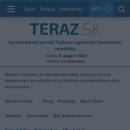
30
°C
Index
Šport
Počasie
Publicistika
Slovensko
Zahranič
TERAZ
.SK
Spravodajský portál Tlačovej agentúry Slovenskej
republiky
Nedela
9. august 2026
Meniny má
Ľubomíra
Úprimne ľutujeme, že sme nenašli odkaz na ktorý ste boli
nasmerovaní, ale stránka ktorú hľadáte pravdepodobne nikdy
neexistovala
Aktuálne témy:
Kvízy
Podcasty
Rok Ľ.Štúra
Turizmus
Cestovanie
Rok dobrovoľníctva