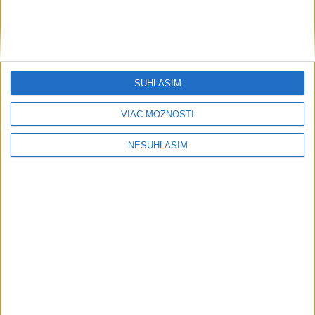
SÚHLASÍM
VIAC MOŽNOSTÍ
NESÚHLASÍM
....