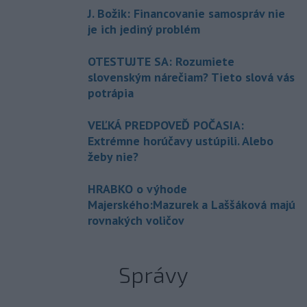
J. Božik: Financovanie samospráv nie
je ich jediný problém
OTESTUJTE SA: Rozumiete
slovenským nárečiam? Tieto slová vás
potrápia
VEĽKÁ PREDPOVEĎ POČASIA:
Extrémne horúčavy ustúpili. Alebo
žeby nie?
HRABKO o výhode
Majerského:Mazurek a Laššáková majú
rovnakých voličov
Správy