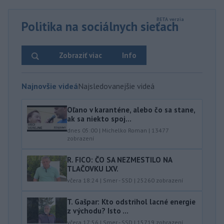
Politika na sociálnych sieťach
Zobraziť viac
Info
Najnovšie videá
Najsledovanejšie videá
Oľano v karanténe, alebo čo sa stane,
ak sa niekto spoj...
dnes 05:00
|
Michelko Roman
|
13477
zobrazení
R. FICO: ČO SA NEZMESTILO NA
TLAČOVKU LXV.
včera 18:24
|
Smer - SSD
|
25260
zobrazení
T. Gašpar: Kto odstrihol lacné energie
z východu? Isto ...
včera 17:56
|
Smer - SSD
|
15719
zobrazení