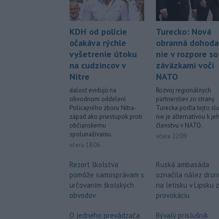
KDH od polície
Turecko: Nová
očakáva rýchle
obranná dohoda
vyšetrenie útoku
nie v rozpore so
na cudzincov v
záväzkami voči
Nitre
NATO
dalosť evidujú na
Rozvoj regionálnych
obvodnom oddelení
partnerstiev zo strany
Policajného zboru Nitra-
Turecka podľa tejto sl
západ ako priestupok proti
nie je alternatívou k je
občianskemu
členstvu v NATO.
spolunažívaniu.
včera 22:09
včera 18:06
Rezort školstva
Ruská ambasáda
pomôže samosprávam s
označila nález dron
určovaním školských
na letisku v Lipsku 
obvodov
provokáciu
O jedného prevádzača
Bývalý príslušník