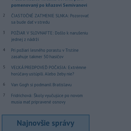
pomenovaný po kňazovi Semivanovi
2
ČIASTOČNÉ ZATMENIE SLNKA: Pozorovať
sa bude dať v stredu
3
POŽIAR V SLOVNAFTE: Došlo k narušeniu
jednej z nádrží
4
Pri požiari lesného porastu v Trstíne
zasahuje takmer 50 hasičov
5
VEĽKÁ PREDPOVEĎ POČASIA: Extrémne
horúčavy ustúpili. Alebo žeby nie?
6
Van Gogh si podmanil Bratislavu
7
Fridrichová: Školy vyučujúce po novom
musia mať pripravené osnovy
Najnovšie správy