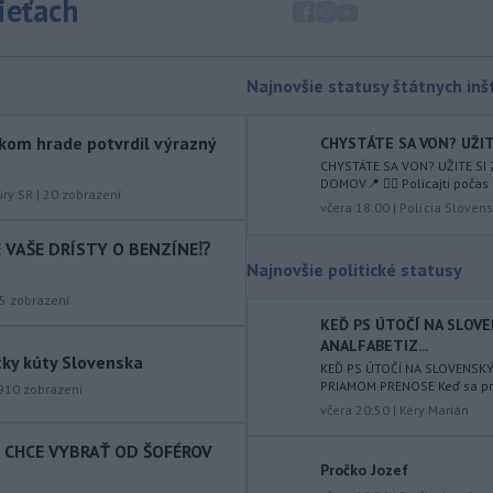
sieťach
augusta
rozhodnúť o novom
generálnom prokurátorovi, ak
parlament schváli skrátenie jeho
šesťmesačnej výpovednej lehoty.
Najnovšie statusy štátnych inšt
-
Silné búrky vo štvrtok
12:00
kom hrade potvrdil výrazný
CHYSTÁTE SA VON? UŽITE
vyvolali v hornatých oblastiach
CHYSTÁTE SA VON? UŽITE SI
západného
Rakúska povodne a
DOMOV📍 👮‍♂️ Policajti počas 
zosuvy pôdy.
úry SR
|
20
zobrazení
včera 18:00
|
Polícia Slovens
-
Slovenský
11:51
IE VAŠE DRÍSTY O BENZÍNE⁉️
hydrometeorologický ústav (SHMÚ)
Najnovšie politické statusy
varuje v piatok
pred búrkami vo
5
zobrazení
viacerých okresoch stredného a
KEĎ PS ÚTOČÍ NA SLOV
východného Slovenska. Vydal preto
ANALFABETIZ...
výstrahu prvého stupňa.
tky kúty Slovenska
KEĎ PS ÚTOČÍ NA SLOVENSK
PRIAMOM PRENOSE Keď sa prog
-
Ministerstvo vnútra (MV) SR
910
zobrazení
11:18
včera 20:50
|
Kéry Marián
požiada Národný bezpečnostný
úrad
(NBÚ) o nezávislé odborné posúdenie
T CHCE VYBRAŤ OD ŠOFÉROV
dodaných radarových zariadení, ktoré
Pročko Jozef
sú v pilotnej prevádzke.