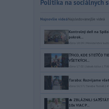
Politika na sociálnych 
Najnovšie videá
Najsledovanejšie videá
Kontrolný deň na Spišs
pokrok...
včera 18:09
|
Ministerstvo kult
⁉️FICO, KDE STE⁉️ČO T
VŠETKÝCH...
včera 17:02
|
Jakab Július
|
758
Taraba: Rozvíjame vše
včera 16:57
|
Taraba Tomáš
|
4
🔥 ZBLÁZNILI SA❓️ŠTÁ
10x VIAC P...