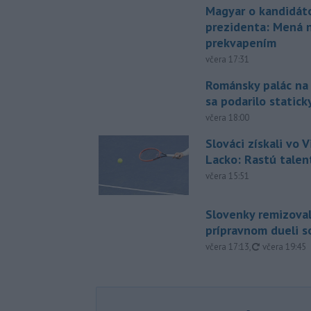
Magyar o kandidát
prezidenta: Mená 
prekvapením
včera 17:31
Románsky palác na
sa podarilo statick
včera 18:00
Slováci získali vo V
Lacko: Rastú talen
včera 15:51
Slovenky remizoval
prípravnom dueli s
aktualizovan
včera 17:13
,
včera 19:45