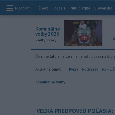
RUBRIKY
Index
Šport
Počasie
Publicistika
Slovensko
Komunálne
voľby 2026
S
Všetky správy
Úprimne ľutujeme, že sme nenašli odkaz na ktor
Aktuálne témy:
Kvízy
Podcasty
Rok Ľ.Š
Komunálne voľby
VEĽKÁ PREDPOVEĎ POČASIA: