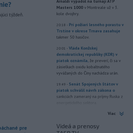
Arnaldi vypadol na turnaji ATP
nie?
Masters 1000
v Montreale už v 3.
kole dvojhry.
júci týždeň.
-
Pri požiari lesného porastu v
20:18
Trstíne v okrese Trnava zasahuje
takmer 50 hasičov.
-
Vláda Konžskej
20:01
demokratickej republiky (KDR) v
piatok oznámila,
že preverí, či sa v
zásielkach oxidu kobaltnatého
vyvážaných do Číny nachádza urán.
-
Senát Spojených štátov v
19:49
piatok schválil návrh zákona o
sankciách zameraný na príjmy Ruska z
energetického sektora.
Viac
-
Slovenská polícia prispela k
16:08
objasneniu prípadu prevádzačstva,
Videá a prenosy
ktorý sa podarilo ukončiť
 páchané pre
právoplatným odsúdením páchateľa v