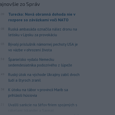
ajnovšie
zo Správ
Turecko: Nová obranná dohoda nie v
:09
rozpore so záväzkami voči NATO
:08
Ruská ambasáda označila nález dronu na
letisku v Lipsku za provokáciu
:03
Bývalý príslušník námornej pechoty USA je
vo väzbe v ohrození života
:58
Španielsko vydalo Nemecku
sedemdesiatnika podozrivého z lúpeže
:49
Ruský útok na východe Ukrajiny zabil dvoch
ľudí a štyroch zranil
:38
K útoku na tábor v provincii Marib sa
prihlásili húsíovia
:21
Uvalili sankcie na šéfov firiem spojených s
raketami Iskander a Sarmat