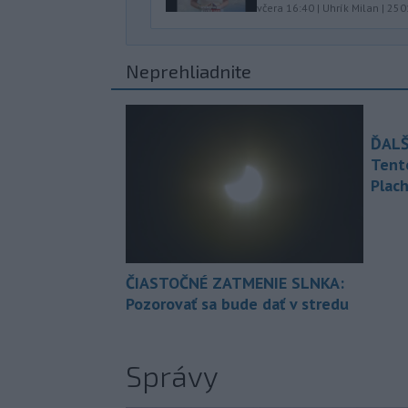
včera 16:40
|
Uhrík Milan
|
250
Neprehliadnite
ĎALŠ
Tent
Plach
ČIASTOČNÉ ZATMENIE SLNKA:
Pozorovať sa bude dať v stredu
Správy