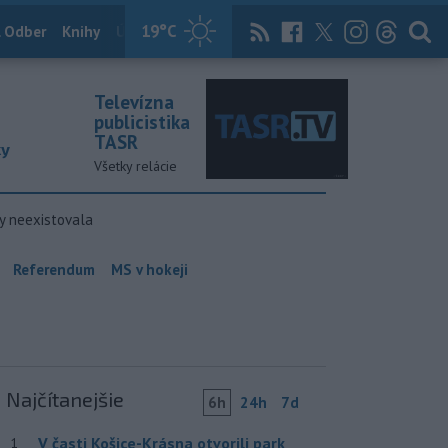
19
°C
 Odber
Knihy
Útulkovo
Magazín
News Now
Archív
TASR
Televízna
publicistika
TASR
ky
Všetky relácie
y neexistovala
Referendum
MS v hokeji
Najčítanejšie
6h
24h
7d
V časti Košice-Krásna otvorili park
1