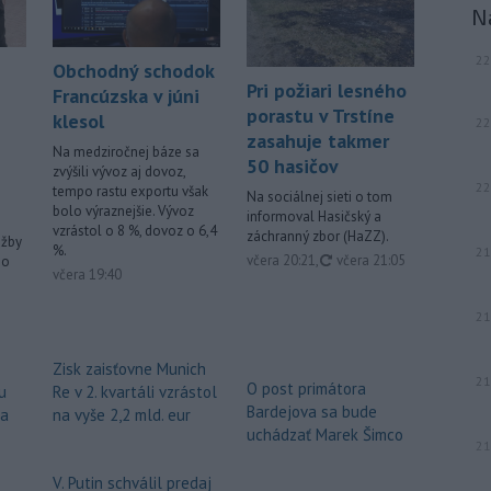
N
22
Obchodný schodok
Pri požiari lesného
Francúzska v júni
porastu v Trstíne
klesol
22
zasahuje takmer
Na medziročnej báze sa
50 hasičov
zvýšili vývoz aj dovoz,
22
tempo rastu exportu však
Na sociálnej sieti o tom
bolo výraznejšie. Vývoz
informoval Hasičský a
vzrástol o 8 %, dovoz o 6,4
záchranný zbor (HaZZ).
užby
%.
21
aktualizované
včera 20:21
,
včera 21:05
ho
včera 19:40
21
Zisk zaisťovne Munich
21
O post primátora
u
Re v 2. kvartáli vzrástol
Bardejova sa bude
za
na vyše 2,2 mld. eur
uchádzať Marek Šimco
21
V. Putin schválil predaj