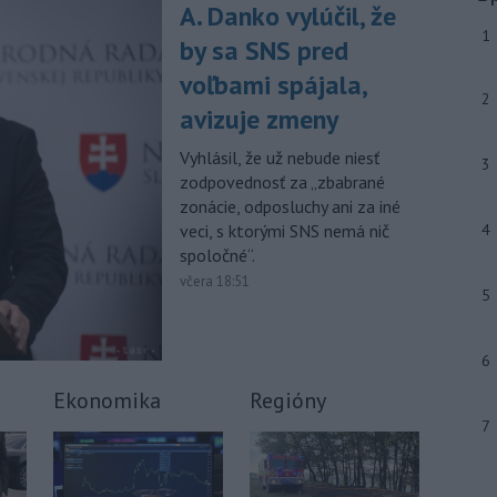
júla 2026 herečka a dlhoročná
A. Danko vylúčil, že
členka
Slovenského komorného
1
by sa SNS pred
divadla (SKD) v Martine Helena
Sudická.
voľbami spájala,
2
avizuje zmeny
-
Národná diaľničná
10:15
spoločnosť (NDS) ukončila výmenu
Vyhlásil, že už nebude niesť
mostného
záveru na ľavej strane
3
zodpovednosť za „zbabrané
mosta Lanfranconi, ktorý je súčasťou
zonácie, odposluchy ani za iné
bratislavskej diaľnice D2.
veci, s ktorými SNS nemá nič
4
Viac >
spoločné“.
včera 18:51
5
6
Ekonomika
Regióny
7