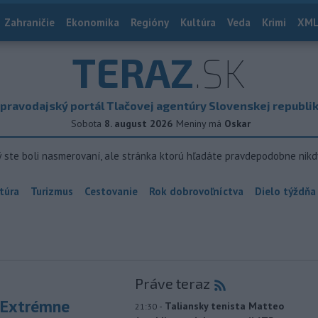
Zahraničie
Ekonomika
Regióny
Kultúra
Veda
Krimi
XML
TERAZ
.SK
pravodajský portál Tlačovej agentúry Slovenskej republi
Sobota
8. august 2026
Meniny má
Oskar
ý ste boli nasmerovaní, ale stránka ktorú hľadáte pravdepodobne nikd
túra
Turizmus
Cestovanie
Rok dobrovoľníctva
Dielo týždňa
Práve teraz
 Extrémne
-
Taliansky tenista Matteo
21:30