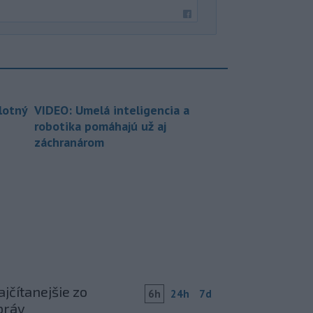
lotný
VIDEO: Umelá inteligencia a
robotika pomáhajú už aj
záchranárom
jčítanejšie zo
6h
24h
7d
práv