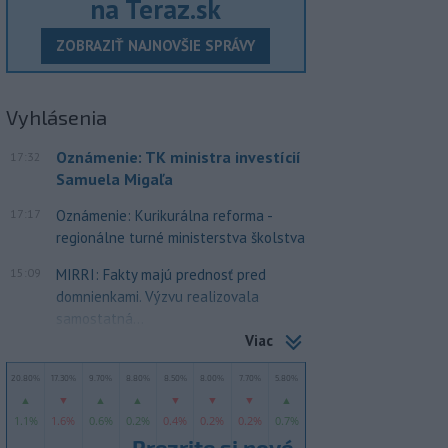
na Teraz.sk
ZOBRAZIŤ NAJNOVŠIE SPRÁVY
Vyhlásenia
Oznámenie: TK ministra investícií
17:32
Samuela Migaľa
17:17
Oznámenie: Kurikurálna reforma -
regionálne turné ministerstva školstva
15:09
MIRRI: Fakty majú prednosť pred
domnienkami. Výzvu realizovala
samostatná...
Viac