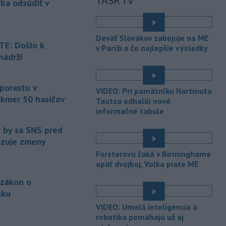
TASR TV
eba odsúdiť v
Maďarsku.
-
Piatkový požiar v
15:21
Deväť Slovákov zabojuje na ME
bratislavskej rafinérii Slovnaft je
E: Došlo k
v Paríži o čo najlepšie výsledky
pod kontrolou.
Príčina jeho vzniku
nádrží
bude predmetom vyšetrovania. Pre
é
TASR to potvrdil hovorca rafinérie
Anton Molnár.
 porastu v
VIDEO: Pri pamätníku Hartmuta
akmer 50 hasičov
-
Ministerstvo kultúry (MK) SR
Tautza odhalili nové
15:17
upraví verziu opatrenia o
informačné tabule
é
podrobnostiach poskytovania dotácií v
e by sa SNS pred
pôsobnosti rezortu.
vizuje zmeny
-
V bratislavskej rafinérii
14:17
Forsterovú čaká v Birminghame
Slovnaft horí uskladnený ropný
opäť dvojboj, Volka piate ME
produkt.
TASR o tom informovala
 zákon o
rafinéria s tým, že obyvateľom nehrozí
sku
nebezpečenstvo.
é
VIDEO: Umelá inteligencia a
-
Jedným zo zdravotných rizík
13:50
robotika pomáhajú už aj
na festivale môže byť vyššia