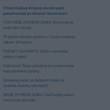
V časti Košice-Krásna otvorili park
pomenovaný po kňazovi Semivanovi
ČIASTOČNÉ ZATMENIE SLNKA: Pozorovať sa
bude dať v stredu
Pri požiari lesného porastu v Trstíne zasahuje
takmer 50 hasičov
POŽIAR V SLOVNAFTE: Došlo k narušeniu
jednej z nádrží
Fridrichová: Školy vyučujúce po novom musia
mať pripravené osnovy
Románsky palác na Spišskom hrade sa
podarilo staticky zabezpečiť
ÚPLNÉ ZATMENIE SLNKA: Časť Európy zahalí
tma, hrozia dôsledky