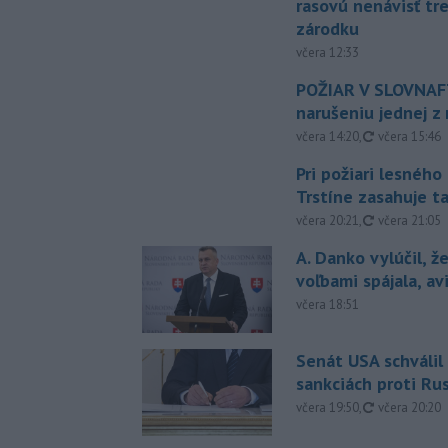
rasovú nenávisť tr
zárodku
včera 12:33
POŽIAR V SLOVNAFT
narušeniu jednej z 
aktualizovan
včera 14:20
,
včera 15:46
Pri požiari lesného
Trstíne zasahuje t
aktualizovan
včera 20:21
,
včera 21:05
A. Danko vylúčil, ž
voľbami spájala, a
včera 18:51
Senát USA schválil
sankciách proti Ru
aktualizovan
včera 19:50
,
včera 20:20