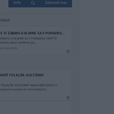
Info
Zobraziť viac
itúcií
 SI ZÁBAVU A HLAVNE SA V PORIADKU...
 ZÁBAVU A HLAVNE SA V PORIADKU VRÁŤTE
nočnej akcie navštívili pa...
kej republiky
ENSKÝ FOLKLÓR: KULTÚRNY
Ý FOLKLÓR: KULTÚRNY ANALFABETIZMUS V
resívci pustia do slovenských t...