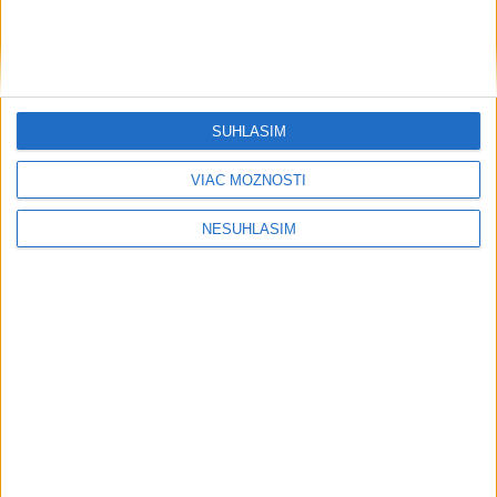
SÚHLASÍM
VIAC MOŽNOSTÍ
NESÚHLASÍM
....