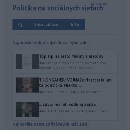
Politika na sociálnych sieťach
Zobraziť viac
Info
Najnovšie videá
Najsledovanejšie videá
Top tip na leto: Maliny a melóny
dnes 11:00
|
Úrad verejného zdravotníctva
Slovenskej republiky
|
1
zobrazení
T. LONGAUER: VOJNA?✊ Naštastie len
tá politická. Niekto...
dnes 10:59
|
Smer - SSD
|
706
zobrazení
...aby sme mali vodu aj zajtra
dnes 10:31
|
Laššáková Judita
|
306
zobrazení
Najnovšie statusy štátnych inštitúcií