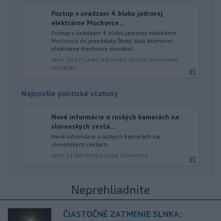
Postup v uvádzaní 4. bloku jadrovej
elektrárne Mochovce...
Postup v uvádzaní 4. bloku jadrovej elektrárne
Mochovce do prevádzky Štvrtý blok Atómovej
elektrárne Mochovce dosiahol ...
dnes 10:57
|
Úrad jadrového dozoru Slovenskej
republiky
Najnovšie politické statusy
Nové informácie o ruských kamerách na
slovenských cestá...
Nové informácie o ruských kamerách na
slovenských cestách.
dnes 11:00
|
Progresívne Slovensko
Neprehliadnite
ČIASTOČNÉ ZATMENIE SLNKA: