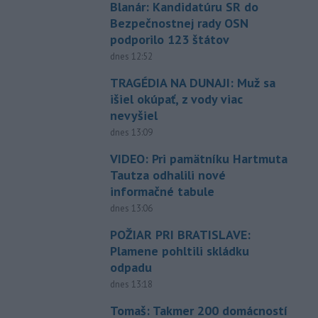
Blanár: Kandidatúru SR do
Bezpečnostnej rady OSN
podporilo 123 štátov
dnes 12:52
TRAGÉDIA NA DUNAJI: Muž sa
išiel okúpať, z vody viac
nevyšiel
dnes 13:09
VIDEO: Pri pamätníku Hartmuta
Tautza odhalili nové
informačné tabule
dnes 13:06
POŽIAR PRI BRATISLAVE:
Plamene pohltili skládku
odpadu
dnes 13:18
Tomaš: Takmer 200 domácností