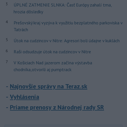
3
ÚPLNÉ ZATMENIE SLNKA: Časť Európy zahalí tma,
hrozia dôsledky
4
Prešovský kraj vyzýva k využitiu bezplatného parkoviska v
Tatrách
5
Útok na cudzincov v Nitre: Agresori boli údajne v kuklách
6
Raši odsudzuje útok na cudzincov v Nitre
7
V Košiciach Nad jazerom začína výstavba
chodníka,otvorili aj pumptrack
Najnovšie správy na Teraz.sk
Vyhlásenia
Priame prenosy z Národnej rady SR