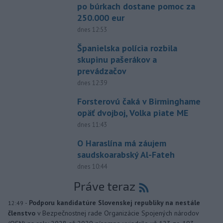
po búrkach dostane pomoc za
250.000 eur
dnes 12:53
Španielska polícia rozbila
skupinu pašerákov a
prevádzačov
dnes 12:39
Forsterovú čaká v Birminghame
opäť dvojboj, Volka piate ME
dnes 11:43
O Haraslína má záujem
saudskoarabský Al-Fateh
dnes 10:44
Práve teraz
-
Podporu kandidatúre Slovenskej republiky na nestále
12:49
členstvo
v Bezpečnostnej rade Organizácie Spojených národov