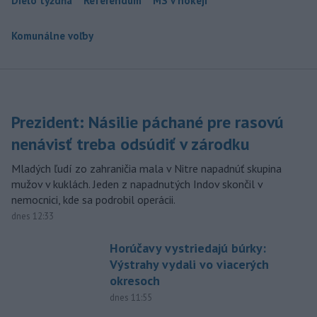
Dielo týždňa
Referendum
MS v hokeji
Komunálne voľby
Prezident: Násilie páchané pre rasovú
nenávisť treba odsúdiť v zárodku
Mladých ľudí zo zahraničia mala v Nitre napadnúť skupina
mužov v kuklách. Jeden z napadnutých Indov skončil v
nemocnici, kde sa podrobil operácii.
dnes 12:33
Horúčavy vystriedajú búrky:
Výstrahy vydali vo viacerých
okresoch
dnes 11:55