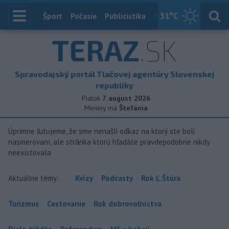
31
°C
Index
Šport
Počasie
Publicistika
Slovensko
Zahranič
TERAZ
.SK
Spravodajský portál Tlačovej agentúry Slovenskej
republiky
Piatok
7. august 2026
Meniny má
Štefánia
Úprimne ľutujeme, že sme nenašli odkaz na ktorý ste boli
nasmerovaní, ale stránka ktorú hľadáte pravdepodobne nikdy
neexistovala
Aktuálne témy:
Kvízy
Podcasty
Rok Ľ.Štúra
Turizmus
Cestovanie
Rok dobrovoľníctva