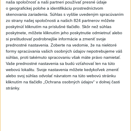
naša spoločnosť a naši partneri používať presné údaje
zvýšili výstrahu pred teplom
o geografickej polohe a identifikáciu prostredníctvom
dnes 12:56
skenovania zariadenia. Súhlas s vyššie uvedeným spracúvaním
zo strany našej spoločnosti a našich 824 partnerov môžete
poskytnúť kliknutím na príslušné tlačidlo. Skôr než súhlas
Tomaš: Takmer 200 domácností po búrkach dostane pomoc
poskytnete, môžete kliknutím jeho poskytnutie odmietnuť alebo
za 250.000 eur
si preštudovať podrobnejšie informácie a zmeniť svoje
prednostné nastavenia.
Zoberte na vedomie, že na niektoré
Blanár: Kandidatúru SR do Bezpečnostnej rady OSN
formy spracúvania vašich osobných údajov nepotrebujeme váš
podporilo 123 štátov
súhlas, proti takémuto spracovaniu však máte právo namietať.
Vaše prednostné nastavenia sa budú vzťahovať len na túto
Národné centrum: Algeziológa navštívilo vlani vyše 43.000
webovú lokalitu. Svoje nastavenia môžete kedykoľvek zmeniť
pacientov
alebo svoj súhlas odvolať návratom na túto webovú stránku
kliknutím na tlačidlo „Ochrana osobných údajov“ v dolnej časti
Zahraničie
stránky.
Pakistan, Saudská Arábia a Turecko
podpísali zmluvu o vzájomnej obrane
dnes 13:01