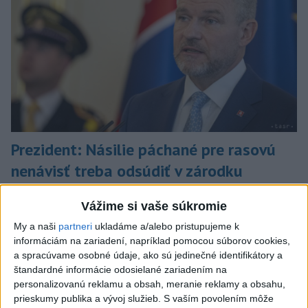
Prezident: Násilie páchané pre rasovú
nenávisť treba odsúdiť v zárodku
Mladých ľudí zo zahraničia mala v Nitre napadnúť skupina
Vážime si vaše súkromie
mužov v kuklách. Jeden z napadnutých Indov skončil v
nemocnici, kde sa podrobil operácii.
My a naši
partneri
ukladáme a/alebo pristupujeme k
dnes 12:33
informáciám na zariadení, napríklad pomocou súborov cookies,
a spracúvame osobné údaje, ako sú jedinečné identifikátory a
Slovensko
štandardné informácie odosielané zariadením na
personalizovanú reklamu a obsah, meranie reklamy a obsahu,
prieskumy publika a vývoj služieb.
S vaším povolením môže
V niektorých okresoch Slovenska