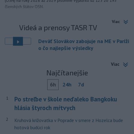
(OSN) na roky 2028 až 2029 písomne vyjadrilo už 123 zo 193
členských štátov OSN.
Viac
Videá a prenosy TASR TV
Deväť Slovákov zabojuje na ME v Paríži
o čo najlepšie výsledky
Viac
Najčítanejšie
6h
24h
7d
Po streľbe v škole neďaleko Bangkoku
1
hlásia štyroch mŕtvych
2
Kruhová križovatka v Poprade v smere z Hozelca bude
hotová budúci rok