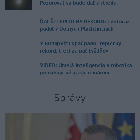
Pozorovať sa bude dať v stredu
ĎALŠÍ TEPLOTNÝ REKORD: Tentoraz
padol v Dolných Plachtinciach
V Budapešti opäť padol teplotný
rekord, tretí za päť týždňov
VIDEO: Umelá inteligencia a robotika
pomáhajú už aj záchranárom
Správy