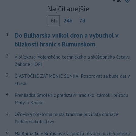
Viac
Najčítanejšie
6h
24h
7d
Do Bulharska vnikol dron a vybuchol v
1
blízkosti hraníc s Rumunskom
2
V blízkosti Vojenského technického a skúšobného ústavu
Záhorie HORÍ
3
ČIASTOČNÉ ZATMENIE SLNKA: Pozorovať sa bude dať v
stredu
4
Prehliadka Smoleníc predstaví hradisko, zámok i prírodu
Malých Karpát
5
Očovská folklórna hruda tradične privítala domáce
folklórne kolektívy
6
Na Kamzíku v Bratislave v sobotu otvoria nové Šantisko