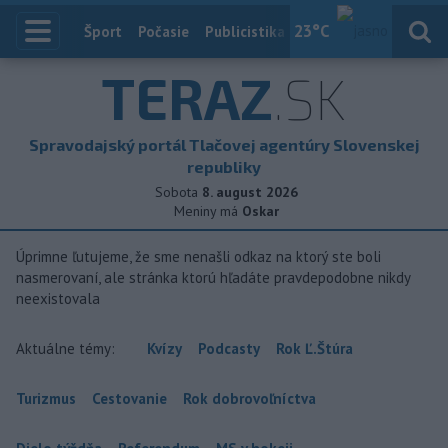
23
°C
Index
Šport
Počasie
Publicistika
Slovensko
Zahranič
TERAZ
.SK
Spravodajský portál Tlačovej agentúry Slovenskej
republiky
Sobota
8. august 2026
Meniny má
Oskar
Úprimne ľutujeme, že sme nenašli odkaz na ktorý ste boli
nasmerovaní, ale stránka ktorú hľadáte pravdepodobne nikdy
neexistovala
Aktuálne témy:
Kvízy
Podcasty
Rok Ľ.Štúra
Turizmus
Cestovanie
Rok dobrovoľníctva