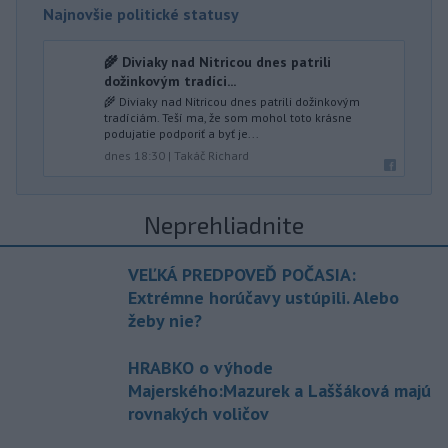
Najnovšie politické statusy
🌾 Diviaky nad Nitricou dnes patrili
dožinkovým tradíci...
🌾 Diviaky nad Nitricou dnes patrili dožinkovým
tradíciám. Teší ma, že som mohol toto krásne
podujatie podporiť a byť je...
dnes 18:30
|
Takáč Richard
Neprehliadnite
VEĽKÁ PREDPOVEĎ POČASIA:
Extrémne horúčavy ustúpili. Alebo
žeby nie?
HRABKO o výhode
Majerského:Mazurek a Laššáková majú
rovnakých voličov