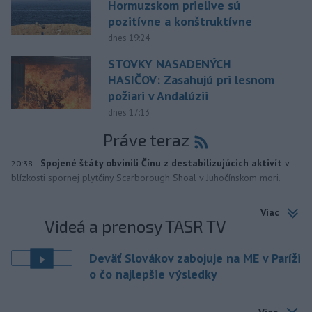
Hormuzskom prielive sú
pozitívne a konštruktívne
dnes 19:24
STOVKY NASADENÝCH
HASIČOV: Zasahujú pri lesnom
požiari v Andalúzii
dnes 17:13
Práve teraz
-
Spojené štáty obvinili Čínu z destabilizujúcich aktivít
v
20:38
blízkosti spornej plytčiny Scarborough Shoal v Juhočínskom mori.
Viac
Videá a prenosy TASR TV
Deväť Slovákov zabojuje na ME v Paríži
o čo najlepšie výsledky