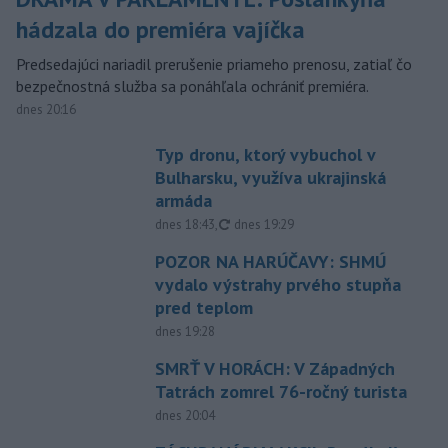
hádzala do premiéra vajíčka
Predsedajúci nariadil prerušenie priameho prenosu, zatiaľ čo
bezpečnostná služba sa ponáhľala ochrániť premiéra.
dnes 20:16
Typ dronu, ktorý vybuchol v
Bulharsku, využíva ukrajinská
armáda
aktualizované
dnes 18:43
,
dnes 19:29
POZOR NA HARÚČAVY: SHMÚ
vydalo výstrahy prvého stupňa
pred teplom
dnes 19:28
SMRŤ V HORÁCH: V Západných
Tatrách zomrel 76-ročný turista
dnes 20:04