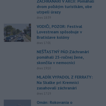
ZÁCHRANÁRI V AKCII: Pomáhali
dvom poľským turistkám, obe
utrpeli úrazy
dnes 18:39
VODIČI, POZOR: Festival
Lovestream spôsobuje v
Bratislave kolóny
dnes 17:01
NEŠŤASTNÝ PÁD:Záchranári
pomáhali 25-ročnej žene,
skončila v nemocnici
dnes 19:10
MLADÍK VYPADOL Z FERRATY:
Na Skalke pri Kremnici
zasahovali záchranári
dnes 17:19
Omán: Rokovania o