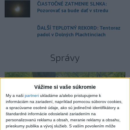
ČIASTOČNÉ ZATMENIE SLNKA:
Pozorovať sa bude dať v stredu
ĎALŠÍ TEPLOTNÝ REKORD: Tentoraz
padol v Dolných Plachtinciach
Správy
Vážime si vaše súkromie
My a naši
partneri
ukladáme a/alebo pristupujeme k
informáciám na zariadení, napríklad pomocou súborov cookies,
a spracúvame osobné údaje, ako sú jedinečné identifikátory a
štandardné informácie odosielané zariadením na
personalizovanú reklamu a obsah, meranie reklamy a obsahu,
prieskumy publika a vývoj služieb.
S vaším povolením môže