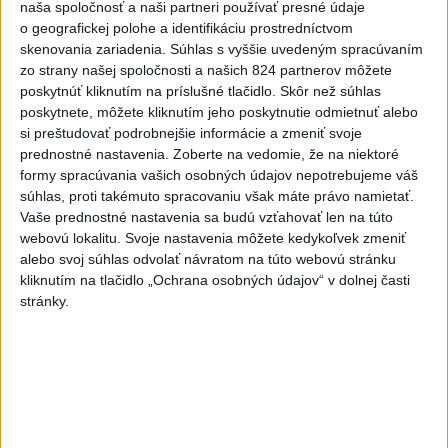
naša spoločnosť a naši partneri používať presné údaje
o geografickej polohe a identifikáciu prostredníctvom
skenovania zariadenia. Súhlas s vyššie uvedeným spracúvaním
zo strany našej spoločnosti a našich 824 partnerov môžete
poskytnúť kliknutím na príslušné tlačidlo. Skôr než súhlas
poskytnete, môžete kliknutím jeho poskytnutie odmietnuť alebo
SMRŤ V HORÁCH: V Západných Tatrách
si preštudovať podrobnejšie informácie a zmeniť svoje
prednostné nastavenia.
Zoberte na vedomie, že na niektoré
zomrel 76-ročný turista
formy spracúvania vašich osobných údajov nepotrebujeme váš
súhlas, proti takémuto spracovaniu však máte právo namietať.
Muža sa na základe telefonickej inštruktáže operátorky
Vaše prednostné nastavenia sa budú vzťahovať len na túto
záchrannej zdravotnej služby pokúsili zachrániť riadenou
webovú lokalitu. Svoje nastavenia môžete kedykoľvek zmeniť
resuscitáciou.
alebo svoj súhlas odvolať návratom na túto webovú stránku
dnes 20:04
kliknutím na tlačidlo „Ochrana osobných údajov“ v dolnej časti
stránky.
Slovensko
Polícia vyzýva mladých, aby boli
opatrní s požívaním alkoholu
dnes 20:30