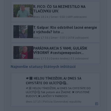
R. FICO: ČO SA NEZMESTILO NA
TLAČOVKU LXV.
dnes 18:24
|
Smer - SSD
|
689
zobrazení
T. Gašpar: Kto odstrihol lacné energie
z východu? Isto ...
dnes 17:56
|
Smer - SSD
|
1638
zobrazení
PARÁDNA AKCIA S VAMI, GULÁŠIK
VÝBORNÝ #cestujemeposlov...
dnes 17:53
|
Danko Andrej
|
53
zobrazení
Najnovšie statusy štátnych inštitúcií
🫵🏼 HELOU TÍNEDŽERI, AJ DNES SA
CHYSTÁTE DO ULÍC⁉️😉🤔...
🫵🏼 HELOU TÍNEDŽERI, AJ DNES SA CHYSTÁTE DO
ULÍC⁉️😉🤔 Tak potom ale ŽIADNE: ❌ OPUSTENÉ
BUDOVY, ❌ LAVIČKY V PARKOCH ...
dnes 17:15
|
Polícia Slovenskej republiky