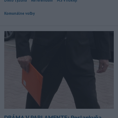
Dielo týždňa
Referendum
MS v hokeji
Komunálne voľby
DRÁMA V PARLAMENTE: Poslankyňa