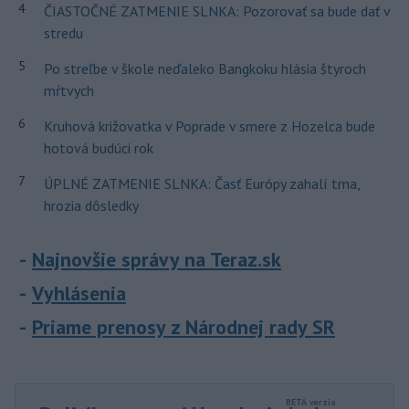
4
ČIASTOČNÉ ZATMENIE SLNKA: Pozorovať sa bude dať v
stredu
5
Po streľbe v škole neďaleko Bangkoku hlásia štyroch
mŕtvych
6
Kruhová križovatka v Poprade v smere z Hozelca bude
hotová budúci rok
7
ÚPLNÉ ZATMENIE SLNKA: Časť Európy zahalí tma,
hrozia dôsledky
Najnovšie správy na Teraz.sk
Vyhlásenia
Priame prenosy z Národnej rady SR