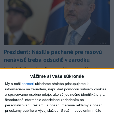
Prezident: Násilie páchané pre rasovú
nenávisť treba odsúdiť v zárodku
Mladých ľudí zo zahraničia mala v Nitre napadnúť skupina
mužov v kuklách. Jeden z napadnutých Indov skončil v
Vážime si vaše súkromie
nemocnici, kde sa podrobil operácii.
My a naši
partneri
ukladáme a/alebo pristupujeme k
dnes 12:33
informáciám na zariadení, napríklad pomocou súborov cookies,
a spracúvame osobné údaje, ako sú jedinečné identifikátory a
Slovensko
štandardné informácie odosielané zariadením na
personalizovanú reklamu a obsah, meranie reklamy a obsahu,
POŽIAR V SLOVNAFTE: Došlo k
prieskumy publika a vývoj služieb.
S vaším povolením môže