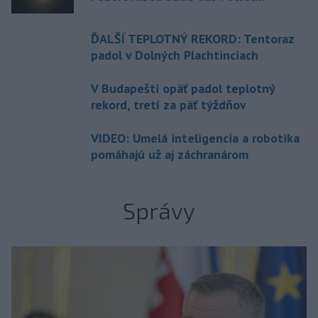
ĎALŠÍ TEPLOTNÝ REKORD: Tentoraz
padol v Dolných Plachtinciach
V Budapešti opäť padol teplotný
rekord, tretí za päť týždňov
VIDEO: Umelá inteligencia a robotika
pomáhajú už aj záchranárom
Správy