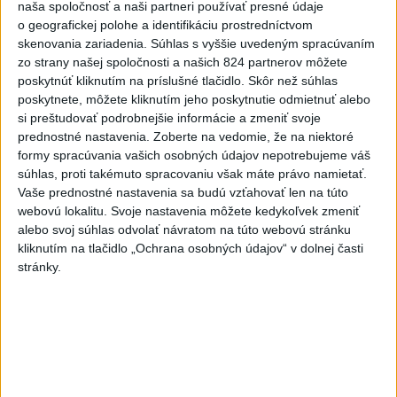
narušeniu jednej z nádrží
naša spoločnosť a naši partneri používať presné údaje
aktualizované
dnes 14:20
,
dnes 15:46
o geografickej polohe a identifikáciu prostredníctvom
skenovania zariadenia. Súhlas s vyššie uvedeným spracúvaním
zo strany našej spoločnosti a našich 824 partnerov môžete
Rezort vnútra požiada NBÚ o nezávislé posúdenie radarov
poskytnúť kliknutím na príslušné tlačidlo. Skôr než súhlas
poskytnete, môžete kliknutím jeho poskytnutie odmietnuť alebo
si preštudovať podrobnejšie informácie a zmeniť svoje
Aj Dôvera a Union ZP začali posielať ročné zúčtovania
prednostné nastavenia.
Zoberte na vedomie, že na niektoré
poistného
formy spracúvania vašich osobných údajov nepotrebujeme váš
súhlas, proti takémuto spracovaniu však máte právo namietať.
Ministerstvo kultúry sprecizuje opatrenie ohľadom
Vaše prednostné nastavenia sa budú vzťahovať len na túto
poskytovania dotácií
webovú lokalitu. Svoje nastavenia môžete kedykoľvek zmeniť
alebo svoj súhlas odvolať návratom na túto webovú stránku
Zahraničie
kliknutím na tlačidlo „Ochrana osobných údajov“ v dolnej časti
stránky.
Ruský súd uložil vydavateľovi
podmienečný trest za LGBT
propagandu
dnes 15:36
Rokovania venezuelskej vlády a opozície budú pokračovať do