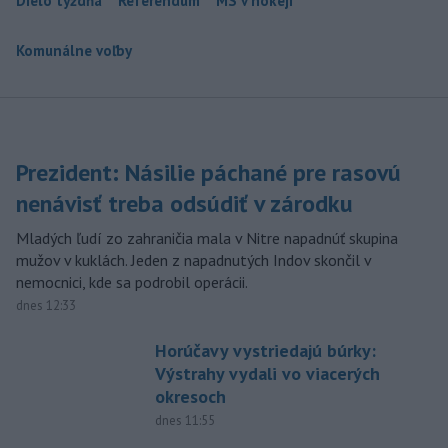
Dielo týždňa
Referendum
MS v hokeji
Komunálne voľby
Prezident: Násilie páchané pre rasovú
nenávisť treba odsúdiť v zárodku
Mladých ľudí zo zahraničia mala v Nitre napadnúť skupina
mužov v kuklách. Jeden z napadnutých Indov skončil v
nemocnici, kde sa podrobil operácii.
dnes 12:33
Horúčavy vystriedajú búrky:
Výstrahy vydali vo viacerých
okresoch
dnes 11:55