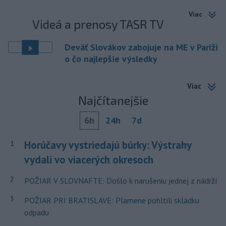
Viac
Videá a prenosy TASR TV
Deväť Slovákov zabojuje na ME v Paríži
o čo najlepšie výsledky
Viac
Najčítanejšie
6h
24h
7d
Horúčavy vystriedajú búrky: Výstrahy
1
vydali vo viacerých okresoch
2
POŽIAR V SLOVNAFTE: Došlo k narušeniu jednej z nádrží
3
POŽIAR PRI BRATISLAVE: Plamene pohltili skládku
odpadu