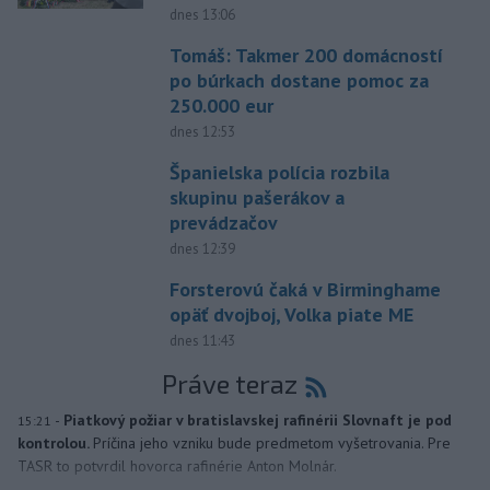
dnes 13:06
Tomáš: Takmer 200 domácností
po búrkach dostane pomoc za
250.000 eur
dnes 12:53
Španielska polícia rozbila
skupinu pašerákov a
prevádzačov
dnes 12:39
Forsterovú čaká v Birminghame
opäť dvojboj, Volka piate ME
dnes 11:43
Práve teraz
-
Piatkový požiar v bratislavskej rafinérii Slovnaft je pod
15:21
kontrolou.
Príčina jeho vzniku bude predmetom vyšetrovania. Pre
TASR to potvrdil hovorca rafinérie Anton Molnár.