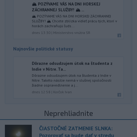
🏔️ POZÝVAME VÁS NA DNI HORSKEJ
ZÁCHRANNEJ SLUŽBY! 🏔️ ...
🏔️ POZÝVAME VÁS NA DNI HORSKEJ ZÁCHRANNEJ
SLUŽBY! 🏔️ Chcete zblízka vidieť prácu tých, ktorí v
horách zachraňujú ľuds...
dnes 13:30
|
Ministerstvo vnútra SR
Najnovšie politické statusy
Dôrazne odsudzujem útok na študenta z
Indie v Nitre. Ta...
Dôrazne odsudzujem útok na študenta z Indie v
Nitre. Takéto násilie nemá v slušnej spoločnosti
žiadne ospravedlnenie a j...
dnes 12:58
|
Korčok Ivan
Neprehliadnite
ČIASTOČNÉ ZATMENIE SLNKA:
Pozorovať sa bude dať v stredu