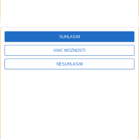
SÚHLASÍM
VIAC MOŽNOSTÍ
....
NESÚHLASÍM