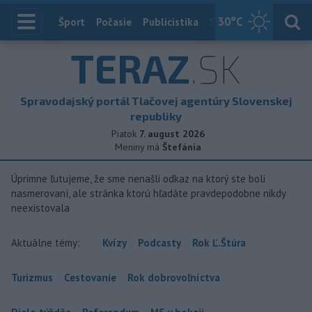
30
°C
Index
Šport
Počasie
Publicistika
Slovensko
Zahranič
TERAZ
.SK
Spravodajský portál Tlačovej agentúry Slovenskej
republiky
Piatok
7. august 2026
Meniny má
Štefánia
Úprimne ľutujeme, že sme nenašli odkaz na ktorý ste boli
nasmerovaní, ale stránka ktorú hľadáte pravdepodobne nikdy
neexistovala
Aktuálne témy:
Kvízy
Podcasty
Rok Ľ.Štúra
Turizmus
Cestovanie
Rok dobrovoľníctva