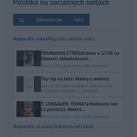
Politika na sociálnych sieťach
Zobraziť viac
Info
Najnovšie videá
Najsledovanejšie videá
‼️DUNAJSKÁ STREDA‼️dnes o 17.00 na
Námestí Jehudu Aszad...
dnes 13:28
|
Jakab Július
|
406
zobrazení
Top tip na leto: Maliny a melóny
dnes 11:00
|
Úrad verejného zdravotníctva
Slovenskej republiky
|
1
zobrazení
T. LONGAUER: VOJNA?✊ Naštastie len
tá politická. Niekto...
dnes 10:59
|
Smer - SSD
|
4280
zobrazení
Najnovšie statusy štátnych inštitúcií