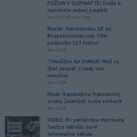
POŽIAR V SLOVNAFTE: Došlo k
narušeniu jednej z nádrží
aktualizované
dnes 14:20
,
dnes 15:46
Blanár: Kandidatúru SR do
Bezpečnostnej rady OSN
podporilo 123 štátov
dnes 12:52
TRAGÉDIA NA DUNAJI: Muž sa
išiel okúpať, z vody viac
nevyšiel
dnes 13:09
Musk: Kandidátku francúzskej
strany Zelených treba zastaviť
dnes 14:28
VIDEO: Pri pamätníku Hartmuta
Tautza odhalili nové
informačné tabule