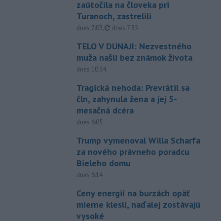
zaútočila na človeka pri
Turanoch, zastrelili
aktualizované
dnes 7:03
,
dnes 7:35
TELO V DUNAJI: Nezvestného
muža našli bez známok života
dnes 10:34
Tragická nehoda: Prevrátil sa
čln, zahynula žena a jej 5-
mesačná dcéra
dnes 6:05
Trump vymenoval Willa Scharfa
za nového právneho poradcu
Bieleho domu
dnes 6:14
Ceny energií na burzách opäť
mierne klesli, naďalej zostávajú
vysoké