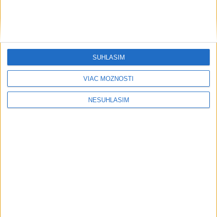
SÚHLASÍM
VIAC MOŽNOSTÍ
NESÚHLASÍM
Publicistika
....