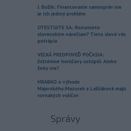
J. Božik: Financovanie samospráv nie
je ich jediný problém
OTESTUJTE SA: Rozumiete
slovenským nárečiam? Tieto slová vás
potrápia
VEĽKÁ PREDPOVEĎ POČASIA:
Extrémne horúčavy ustúpili. Alebo
žeby nie?
HRABKO o výhode
Majerského:Mazurek a Laššáková majú
rovnakých voličov
Správy