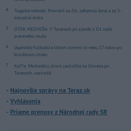
4
Tragická nehoda: Prevrátil sa čln, zahynula žena a jej 5-
mesačná dcéra
5
ÚTOK MEDVEĎA: V Turanoch pri zjazde z D1 našli
zraneného muža
6
Ugandský futbalista Owori zomrel vo veku 27 rokov po
brutálnom útoku
7
Kuffa: Medvedicu, ktorá zaútočila na človeka pri
Turanoch, zastrelili
Najnovšie správy na Teraz.sk
Vyhlásenia
Priame prenosy z Národnej rady SR