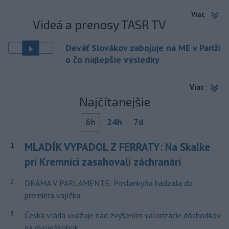
Viac
Videá a prenosy TASR TV
Deväť Slovákov zabojuje na ME v Paríži
o čo najlepšie výsledky
Viac
Najčítanejšie
6h
24h
7d
MLADÍK VYPADOL Z FERRATY: Na Skalke
1
pri Kremnici zasahovali záchranári
2
DRÁMA V PARLAMENTE: Poslankyňa hádzala do
premiéra vajíčka
3
Česká vláda uvažuje nad zvýšením valorizácie dôchodkov
na dvojnásobok