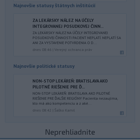
Najnovšie statusy štátnych inštitúcií
ZA LEKÁRSKY NÁLEZ NA ÚČELY
INTEGROVANEJ POSUDKOVEJ ČINN...
ZA LEKÁRSKY NÁLEZ NA ÚČELY INTEGROVANEJ
POSUDKOVEJ ČINNOSTI PACIENT NEPLATÍ. NEPLATÍ SA
ANI ZA VYSTAVENIE POTVRDENIA O D...
dnes 08:46
|
Verejný ochranca práv
Najnovšie politické statusy
NON-STOP LEKÁREŇ: BRATISLAVA AKO
PILOTNÉ RIEŠENIE PRE Ď...
NON-STOP LEKÁREŇ: BRATISLAVA AKO PILOTNÉ
RIEŠENIE PRE ĎALŠIE REGIÓNY Pacienta nezaujíma,
kto má akú kompetenciu a z aké...
dnes 08:42
|
Šaško Kamil
Neprehliadnite