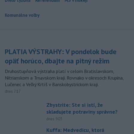
Dielo týždňa
Referendum
MS v hokeji
Komunálne voľby
PLATIA VÝSTRAHY: V pondelok bude
opäť horúco, dbajte na pitný režim
Druhostupňová výstraha platí v celom Bratislavskom,
Nitrianskom a Trnavskom kraji. Rovnako v okresoch Krupina,
Lučenec a Veľký Krtíš v Banskobystrickom kraji.
dnes 7:17
Zbystrite: Ste si istí, že
skladujete potraviny správne?
dnes 9:03
Kuffa: Medvedicu, ktorá