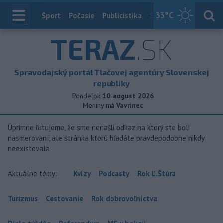
33
°C
Index
Šport
Počasie
Publicistika
Slovensko
Zahranič
TERAZ
.SK
Spravodajský portál Tlačovej agentúry Slovenskej
republiky
Pondelok
10. august 2026
Meniny má
Vavrinec
Úprimne ľutujeme, že sme nenašli odkaz na ktorý ste boli
nasmerovaní, ale stránka ktorú hľadáte pravdepodobne nikdy
neexistovala
Aktuálne témy:
Kvízy
Podcasty
Rok Ľ.Štúra
Turizmus
Cestovanie
Rok dobrovoľníctva