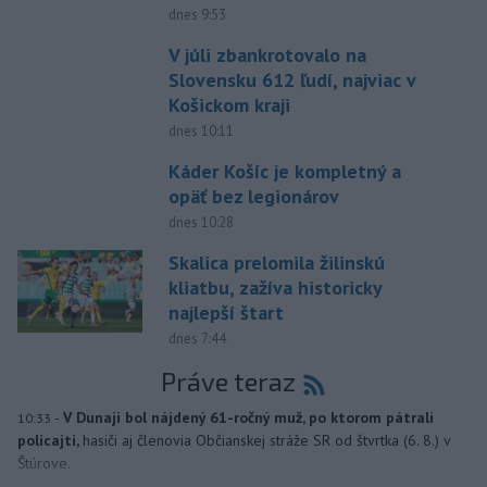
dnes 9:53
V júli zbankrotovalo na
Slovensku 612 ľudí, najviac v
Košickom kraji
dnes 10:11
Káder Košíc je kompletný a
opäť bez legionárov
dnes 10:28
Skalica prelomila žilinskú
kliatbu, zažíva historicky
najlepší štart
dnes 7:44
Práve teraz
-
V Dunaji bol nájdený 61-ročný muž, po ktorom pátrali
10:33
policajti,
hasiči aj členovia Občianskej stráže SR od štvrtka (6. 8.) v
Štúrove.