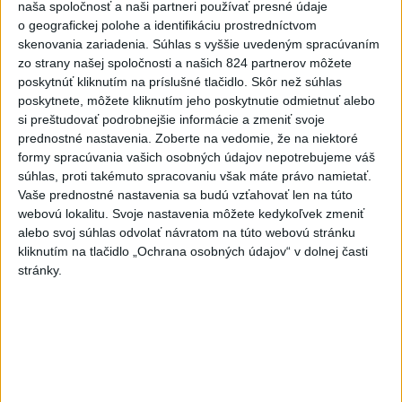
naša spoločnosť a naši partneri používať presné údaje
dnes 9:57
o geografickej polohe a identifikáciu prostredníctvom
Slovensko
skenovania zariadenia. Súhlas s vyššie uvedeným spracúvaním
zo strany našej spoločnosti a našich 824 partnerov môžete
poskytnúť kliknutím na príslušné tlačidlo. Skôr než súhlas
Kríž: Reforma vzdelávania bola a je
poskytnete, môžete kliknutím jeho poskytnutie odmietnuť alebo
potrebná, pretože sa zmenil svet
si preštudovať podrobnejšie informácie a zmeniť svoje
dnes 10:21
prednostné nastavenia.
Zoberte na vedomie, že na niektoré
formy spracúvania vašich osobných údajov nepotrebujeme váš
Program „Koľko Lásky v sebe máš?“ úspešne prepája
súhlas, proti takémuto spracovaniu však máte právo namietať.
generácie
Vaše prednostné nastavenia sa budú vzťahovať len na túto
webovú lokalitu. Svoje nastavenia môžete kedykoľvek zmeniť
Vášaryová: Vnímanie Poľska na Slovensku sa výrazne
alebo svoj súhlas odvolať návratom na túto webovú stránku
zlepšilo
kliknutím na tlačidlo „Ochrana osobných údajov“ v dolnej časti
stránky.
Zbystrite: Ste si istí, že skladujete potraviny správne?
Zahraničie
V Indii protestujú proti nesúladom
pri skúškach do štátnej správy
dnes 10:14