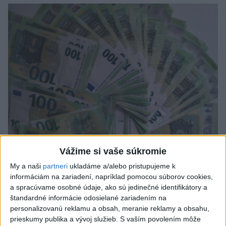
Vážime si vaše súkromie
My a naši
partneri
ukladáme a/alebo pristupujeme k
Analytici NBS: Ekonomika eurozóny
informáciám na zariadení, napríklad pomocou súborov cookies,
odoláva konfliktu, riziká nezmizli
a spracúvame osobné údaje, ako sú jedinečné identifikátory a
štandardné informácie odosielané zariadením na
Počas uplynulých dvoch mesiacov sa ekonomické prostredie v
personalizovanú reklamu a obsah, meranie reklamy a obsahu,
eurozóne zmenilo hneď dvakrát.
prieskumy publika a vývoj služieb.
S vaším povolením môže