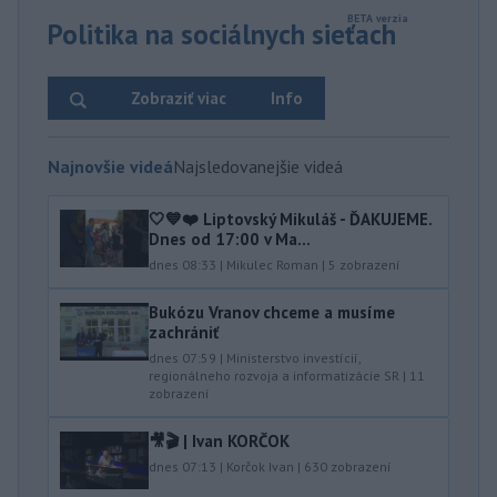
Politika na sociálnych sieťach
Zobraziť viac
Info
Najnovšie videá
Najsledovanejšie videá
🤍💙❤️ Liptovský Mikuláš - ĎAKUJEME.
Dnes od 17:00 v Ma...
dnes 08:33
|
Mikulec Roman
|
5
zobrazení
Bukózu Vranov chceme a musíme
zachrániť
dnes 07:59
|
Ministerstvo investícií,
regionálneho rozvoja a informatizácie SR
|
11
zobrazení
🎥🎬 | Ivan KORČOK
dnes 07:13
|
Korčok Ivan
|
630
zobrazení