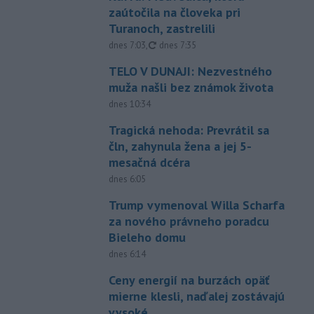
zaútočila na človeka pri
Turanoch, zastrelili
aktualizované
dnes 7:03
,
dnes 7:35
TELO V DUNAJI: Nezvestného
muža našli bez známok života
dnes 10:34
Tragická nehoda: Prevrátil sa
čln, zahynula žena a jej 5-
mesačná dcéra
dnes 6:05
Trump vymenoval Willa Scharfa
za nového právneho poradcu
Bieleho domu
dnes 6:14
Ceny energií na burzách opäť
mierne klesli, naďalej zostávajú
vysoké