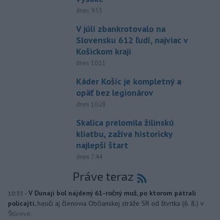
dnes 9:53
V júli zbankrotovalo na
Slovensku 612 ľudí, najviac v
Košickom kraji
dnes 10:11
Káder Košíc je kompletný a
opäť bez legionárov
dnes 10:28
Skalica prelomila žilinskú
kliatbu, zažíva historicky
najlepší štart
dnes 7:44
Práve teraz
-
V Dunaji bol nájdený 61-ročný muž, po ktorom pátrali
10:33
policajti,
hasiči aj členovia Občianskej stráže SR od štvrtka (6. 8.) v
Štúrove.