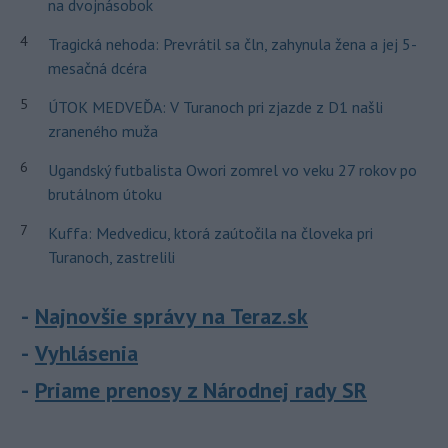
na dvojnásobok
4
Tragická nehoda: Prevrátil sa čln, zahynula žena a jej 5-
mesačná dcéra
5
ÚTOK MEDVEĎA: V Turanoch pri zjazde z D1 našli
zraneného muža
6
Ugandský futbalista Owori zomrel vo veku 27 rokov po
brutálnom útoku
7
Kuffa: Medvedicu, ktorá zaútočila na človeka pri
Turanoch, zastrelili
Najnovšie správy na Teraz.sk
Vyhlásenia
Priame prenosy z Národnej rady SR