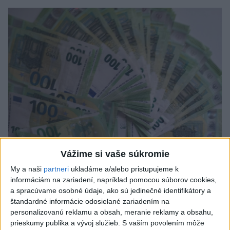
Vážime si vaše súkromie
My a naši
partneri
ukladáme a/alebo pristupujeme k
Analytici NBS: Ekonomika eurozóny
informáciám na zariadení, napríklad pomocou súborov cookies,
a spracúvame osobné údaje, ako sú jedinečné identifikátory a
odoláva konfliktu, riziká nezmizli
štandardné informácie odosielané zariadením na
personalizovanú reklamu a obsah, meranie reklamy a obsahu,
Počas uplynulých dvoch mesiacov sa ekonomické prostredie v
prieskumy publika a vývoj služieb.
S vaším povolením môže
eurozóne zmenilo hneď dvakrát.