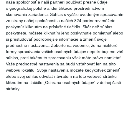
naša spoločnosť a naši partneri používať presné údaje
dnes 9:57
o geografickej polohe a identifikáciu prostredníctvom
skenovania zariadenia. Súhlas s vyššie uvedeným spracúvaním
Slovensko
zo strany našej spoločnosti a našich 824 partnerov môžete
poskytnúť kliknutím na príslušné tlačidlo. Skôr než súhlas
Kríž: Reforma vzdelávania bola a je
poskytnete, môžete kliknutím jeho poskytnutie odmietnuť alebo
potrebná, pretože sa zmenil svet
si preštudovať podrobnejšie informácie a zmeniť svoje
dnes 10:21
prednostné nastavenia.
Zoberte na vedomie, že na niektoré
formy spracúvania vašich osobných údajov nepotrebujeme váš
Program „Koľko Lásky v sebe máš?“ úspešne prepája
súhlas, proti takémuto spracovaniu však máte právo namietať.
generácie
Vaše prednostné nastavenia sa budú vzťahovať len na túto
webovú lokalitu. Svoje nastavenia môžete kedykoľvek zmeniť
Vášaryová: Vnímanie Poľska na Slovensku sa výrazne
alebo svoj súhlas odvolať návratom na túto webovú stránku
zlepšilo
kliknutím na tlačidlo „Ochrana osobných údajov“ v dolnej časti
stránky.
Zbystrite: Ste si istí, že skladujete potraviny správne?
Zahraničie
V Indii protestujú proti nesúladom