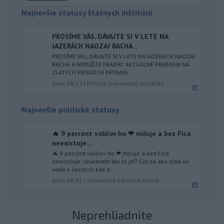
Najnovšie statusy štátnych inštitúcií
PROSÍME VÁS, DÁVAJTE SI V LETE NA
JAZERÁCH NAOZAJ BACHA...
PROSÍME VÁS, DÁVAJTE SI V LETE NA JAZERÁCH NAOZAJ
BACHA A NEBUĎTE FRAJERI: AKTUÁLNE PREBIEHA NA
ZLATÝCH PIESKOCH PÁTRANI...
dnes 08:13
|
Polícia Slovenskej republiky
Najnovšie politické statusy
🔥 9 percent voličov ho ❤ miluje a bez Fica
neexistuje:...
🔥 9 percent voličov ho ❤ miluje a bez Fica
neexistuje: uhádnete kto to je⁉️ Cíti sa ako ryba vo
vode v opozícii, kde p...
dnes 08:31
|
Slovenská národná strana
Neprehliadnite