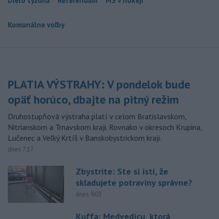
Dielo týždňa
Referendum
MS v hokeji
Komunálne voľby
PLATIA VÝSTRAHY: V pondelok bude
opäť horúco, dbajte na pitný režim
Druhostupňová výstraha platí v celom Bratislavskom,
Nitrianskom a Trnavskom kraji. Rovnako v okresoch Krupina,
Lučenec a Veľký Krtíš v Banskobystrickom kraji.
dnes 7:17
Zbystrite: Ste si istí, že
skladujete potraviny správne?
dnes 9:03
Kuffa: Medvedicu, ktorá