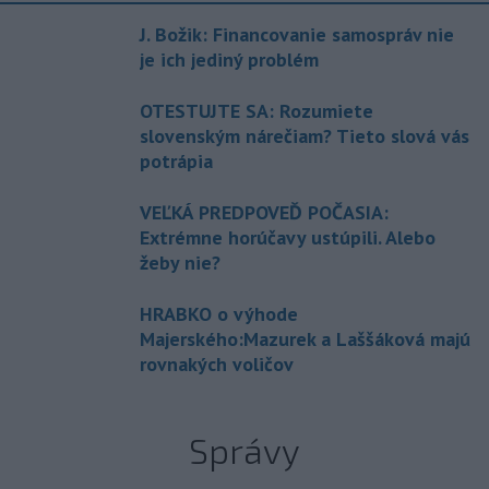
J. Božik: Financovanie samospráv nie
je ich jediný problém
OTESTUJTE SA: Rozumiete
slovenským nárečiam? Tieto slová vás
potrápia
VEĽKÁ PREDPOVEĎ POČASIA:
Extrémne horúčavy ustúpili. Alebo
žeby nie?
HRABKO o výhode
Majerského:Mazurek a Laššáková majú
rovnakých voličov
Správy