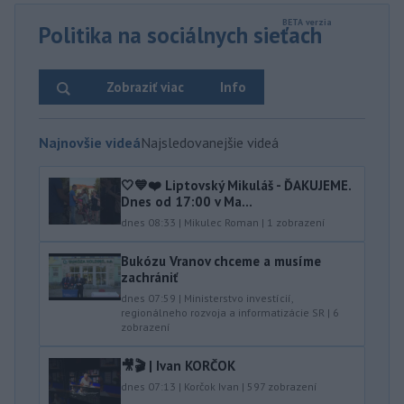
Politika na sociálnych sieťach
Zobraziť viac
Info
Najnovšie videá
Najsledovanejšie videá
🤍💙❤️ Liptovský Mikuláš - ĎAKUJEME.
Dnes od 17:00 v Ma...
dnes 08:33
|
Mikulec Roman
|
1
zobrazení
Bukózu Vranov chceme a musíme
zachrániť
dnes 07:59
|
Ministerstvo investícií,
regionálneho rozvoja a informatizácie SR
|
6
zobrazení
🎥🎬 | Ivan KORČOK
dnes 07:13
|
Korčok Ivan
|
597
zobrazení