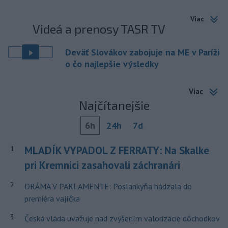
Viac
Videá a prenosy TASR TV
Deväť Slovákov zabojuje na ME v Paríži
o čo najlepšie výsledky
Viac
Najčítanejšie
6h
24h
7d
MLADÍK VYPADOL Z FERRATY: Na Skalke
1
pri Kremnici zasahovali záchranári
2
DRÁMA V PARLAMENTE: Poslankyňa hádzala do
premiéra vajíčka
3
Česká vláda uvažuje nad zvýšením valorizácie dôchodkov