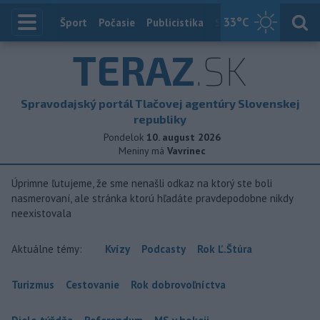
33
°C
Index
Šport
Počasie
Publicistika
Slovensko
Zahranič
TERAZ
.SK
Spravodajský portál Tlačovej agentúry Slovenskej
republiky
Pondelok
10. august 2026
Meniny má
Vavrinec
Úprimne ľutujeme, že sme nenašli odkaz na ktorý ste boli
nasmerovaní, ale stránka ktorú hľadáte pravdepodobne nikdy
neexistovala
Aktuálne témy:
Kvízy
Podcasty
Rok Ľ.Štúra
Turizmus
Cestovanie
Rok dobrovoľníctva