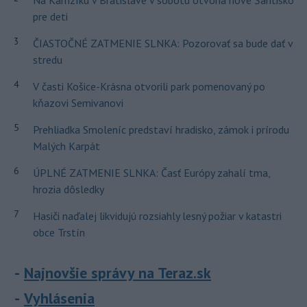
Na Kamzíku v Bratislave v sobotu otvoria nové Šantisko
pre deti
3
ČIASTOČNÉ ZATMENIE SLNKA: Pozorovať sa bude dať v
stredu
4
V časti Košice-Krásna otvorili park pomenovaný po
kňazovi Semivanovi
5
Prehliadka Smoleníc predstaví hradisko, zámok i prírodu
Malých Karpát
6
ÚPLNÉ ZATMENIE SLNKA: Časť Európy zahalí tma,
hrozia dôsledky
7
Hasiči naďalej likvidujú rozsiahly lesný požiar v katastri
obce Trstín
Najnovšie správy na Teraz.sk
Vyhlásenia