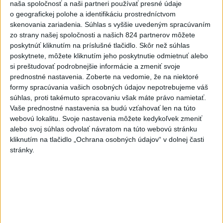
naša spoločnosť a naši partneri používať presné údaje
dnes 10:53
o geografickej polohe a identifikáciu prostredníctvom
skenovania zariadenia. Súhlas s vyššie uvedeným spracúvaním
Slovensko
zo strany našej spoločnosti a našich 824 partnerov môžete
poskytnúť kliknutím na príslušné tlačidlo. Skôr než súhlas
DOVOLENKÁRI, POZOR: Fotky z
poskytnete, môžete kliknutím jeho poskytnutie odmietnuť alebo
dovolenky môžu prilákať zlodejov
si preštudovať podrobnejšie informácie a zmeniť svoje
dnes 15:15
prednostné nastavenia.
Zoberte na vedomie, že na niektoré
formy spracúvania vašich osobných údajov nepotrebujeme váš
súhlas, proti takémuto spracovaniu však máte právo namietať.
Kúpele Brusno pripravujú 19. ročník festivalu Jozefa
Vaše prednostné nastavenia sa budú vzťahovať len na túto
Bednárika
webovú lokalitu. Svoje nastavenia môžete kedykoľvek zmeniť
alebo svoj súhlas odvolať návratom na túto webovú stránku
Dielo týždňa SNG: Za(k)liate peniaze - liatie od Miloša Boďu
kliknutím na tlačidlo „Ochrana osobných údajov“ v dolnej časti
stránky.
Klimatológ: Zeleň môže významným spôsobom
ovplyvňovať klímu miest
Zahraničie
Zelenskyj:USA Ukrajine dodávajú