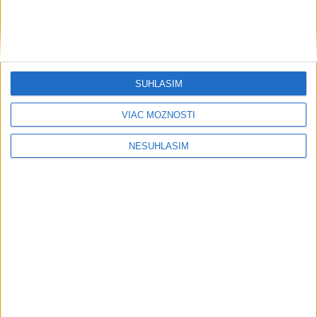
SÚHLASÍM
VIAC MOŽNOSTÍ
NESÚHLASÍM
....