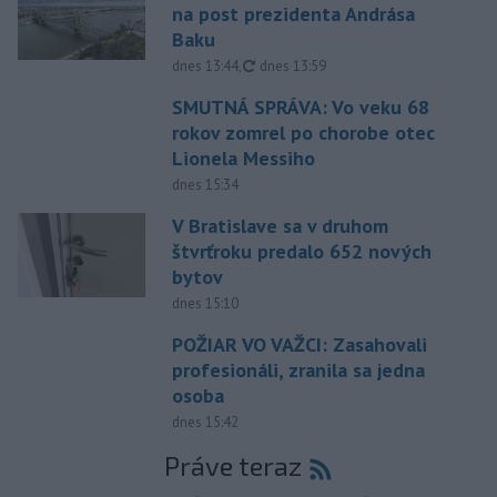
na post prezidenta Andrása
Baku
aktualizované
dnes 13:44
,
dnes 13:59
SMUTNÁ SPRÁVA: Vo veku 68
rokov zomrel po chorobe otec
Lionela Messiho
dnes 15:34
V Bratislave sa v druhom
štvrťroku predalo 652 nových
bytov
dnes 15:10
POŽIAR VO VAŽCI: Zasahovali
profesionáli, zranila sa jedna
osoba
dnes 15:42
Práve teraz