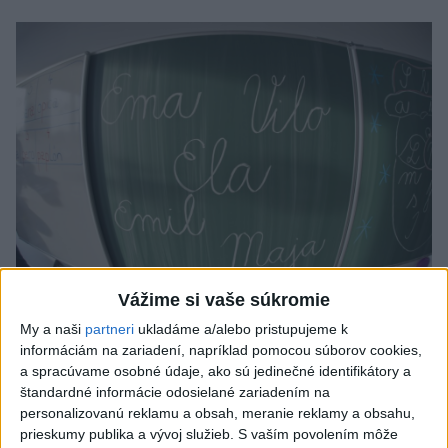
Vážime si vaše súkromie
Od septembra sa AI gramotnosť stane
My a naši
partneri
ukladáme a/alebo pristupujeme k
súčasťou vzdelávania na ZŠ
informáciám na zariadení, napríklad pomocou súborov cookies,
a spracúvame osobné údaje, ako sú jedinečné identifikátory a
Žiaci sa budú podľa ministerstva učiť rozumieť tomu, ako AI
štandardné informácie odosielané zariadením na
funguje, kde sú jej limity, aj to, ako si budovať zdravý vzťah k
personalizovanú reklamu a obsah, meranie reklamy a obsahu,
technológiám.
prieskumy publika a vývoj služieb.
S vaším povolením môže