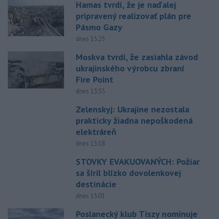
Hamas tvrdí, že je naďalej
pripravený realizovať plán pre
Pásmo Gazy
dnes 15:25
Moskva tvrdí, že zasiahla závod
ukrajinského výrobcu zbraní
Fire Point
dnes 13:55
Zelenskyj: Ukrajine nezostala
prakticky žiadna nepoškodená
elektráreň
dnes 15:18
STOVKY EVAKUOVANÝCH: Požiar
sa šíril blízko dovolenkovej
destinácie
dnes 15:01
Poslanecký klub Tiszy nominuje