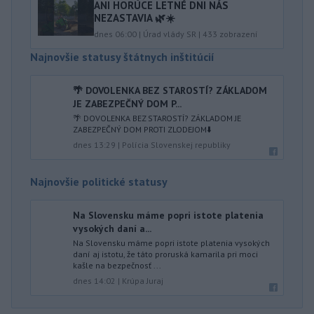
ANI HORÚCE LETNÉ DNI NÁS
NEZASTAVIA 🌿☀️
dnes 06:00
|
Úrad vlády SR
|
433
zobrazení
Najnovšie statusy štátnych inštitúcií
🌴 DOVOLENKA BEZ STAROSTÍ? ZÁKLADOM
JE ZABEZPEČNÝ DOM P...
🌴 DOVOLENKA BEZ STAROSTÍ? ZÁKLADOM JE
ZABEZPEČNÝ DOM PROTI ZLODEJOM⬇️
dnes 13:29
|
Polícia Slovenskej republiky
Najnovšie politické statusy
Na Slovensku máme popri istote platenia
vysokých daní a...
Na Slovensku máme popri istote platenia vysokých
daní aj istotu, že táto proruská kamarila pri moci
kašle na bezpečnosť ...
dnes 14:02
|
Krúpa Juraj