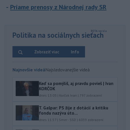
Priame prenosy z Národnej rady SR
Politika na sociálnych sieťach
Zobraziť viac
Info
Najnovšie videá
Najsledovanejšie videá
Keď sa pomýliš, aj pravdu povieš | Ivan
KORČOK
dnes 13:03
|
Korčok Ivan
|
797
zobrazení
T. Gašpar: PS žije z dotácií a kritiku
fondu nazýva úto...
dnes 11:57
|
Smer - SSD
|
6039
zobrazení