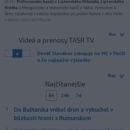
-
Profesionálni hasiči z Liptovského Mikuláša, Liptovského
15:39
Hrádku
a Mengusoviec a dobrovoľní hasiči z Važca, Východnej a
Štrby zasahovali v sobotu dopoludnia pri požiari humna v obci Važec
v okrese Liptovský Mikuláš.
Viac
Videá a prenosy TASR TV
Deväť Slovákov zabojuje na ME v Paríži
o čo najlepšie výsledky
Viac
Najčítanejšie
6h
24h
7d
Do Bulharska vnikol dron a vybuchol v
1
blízkosti hraníc s Rumunskom
2