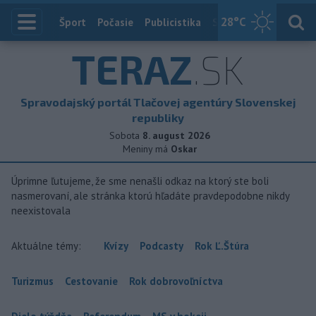
28
°C
Index
Šport
Počasie
Publicistika
Slovensko
Zahranič
TERAZ
.SK
Spravodajský portál Tlačovej agentúry Slovenskej
republiky
Sobota
8. august 2026
Meniny má
Oskar
Úprimne ľutujeme, že sme nenašli odkaz na ktorý ste boli
nasmerovaní, ale stránka ktorú hľadáte pravdepodobne nikdy
neexistovala
Aktuálne témy:
Kvízy
Podcasty
Rok Ľ.Štúra
Turizmus
Cestovanie
Rok dobrovoľníctva