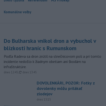
Dielo týždňa
Referendum
MS v hokeji
Komunálne voľby
Do Bulharska vnikol dron a vybuchol v
blízkosti hraníc s Rumunskom
Podľa Radeva sa dron zrútil na slnečnicovom poli a pri tomto
incidente nedošlo k žiadnym obetiam ani škodám na
infraštruktúre.
aktualizované
dnes 12:45
,
dnes 13:45
DOVOLENKÁRI, POZOR: Fotky z
dovolenky môžu prilákať
zlodejov
dnes 15:15