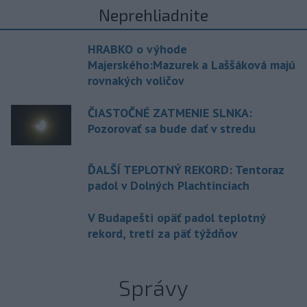
Neprehliadnite
HRABKO o výhode
Majerského:Mazurek a Laššáková majú
rovnakých voličov
ČIASTOČNÉ ZATMENIE SLNKA:
Pozorovať sa bude dať v stredu
ĎALŠÍ TEPLOTNÝ REKORD: Tentoraz
padol v Dolných Plachtinciach
V Budapešti opäť padol teplotný
rekord, tretí za päť týždňov
Správy