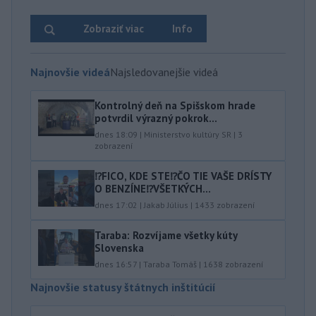
Zobraziť viac
Info
Najnovšie videá
Najsledovanejšie videá
Kontrolný deň na Spišskom hrade
potvrdil výrazný pokrok...
dnes 18:09
|
Ministerstvo kultúry SR
|
3
zobrazení
⁉️FICO, KDE STE⁉️ČO TIE VAŠE DRÍSTY
O BENZÍNE⁉️VŠETKÝCH...
dnes 17:02
|
Jakab Július
|
1433
zobrazení
Taraba: Rozvíjame všetky kúty
Slovenska
dnes 16:57
|
Taraba Tomáš
|
1638
zobrazení
Najnovšie statusy štátnych inštitúcií