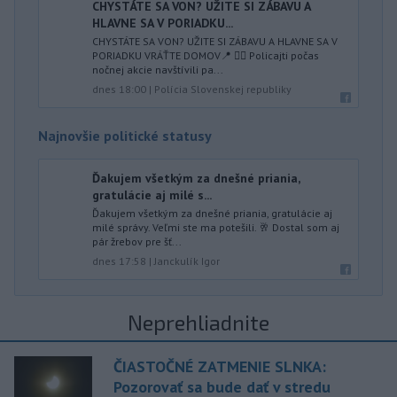
CHYSTÁTE SA VON? UŽITE SI ZÁBAVU A
HLAVNE SA V PORIADKU...
CHYSTÁTE SA VON? UŽITE SI ZÁBAVU A HLAVNE SA V
PORIADKU VRÁŤTE DOMOV📍 👮‍♂️ Policajti počas
nočnej akcie navštívili pa...
dnes 18:00
|
Polícia Slovenskej republiky
Najnovšie politické statusy
Ďakujem všetkým za dnešné priania,
gratulácie aj milé s...
Ďakujem všetkým za dnešné priania, gratulácie aj
milé správy. Veľmi ste ma potešili. 🥂 Dostal som aj
pár žrebov pre šť...
dnes 17:58
|
Janckulík Igor
Neprehliadnite
ČIASTOČNÉ ZATMENIE SLNKA:
Pozorovať sa bude dať v stredu