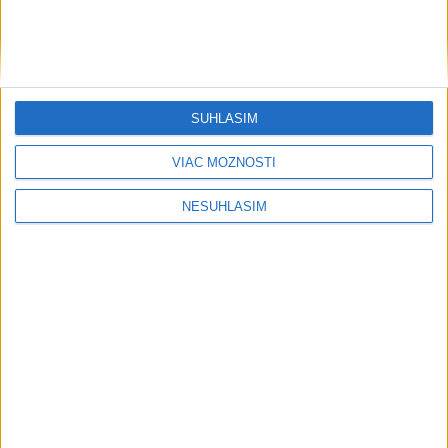
SÚHLASÍM
VIAC MOŽNOSTÍ
....
NESÚHLASÍM