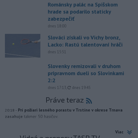
Románsky palác na Spišskom
hrade sa podarilo staticky
zabezpečiť
dnes 18:00
Slováci získali vo Vichy bronz,
Lacko: Rastú talentovaní hráči
dnes 15:51
Slovenky remizovali v druhom
prípravnom dueli so Slovinkami
2:2
aktualizované
dnes 17:13
,
dnes 19:45
Práve teraz
-
Pri požiari lesného porastu v Trstíne v okrese Trnava
20:18
zasahuje
takmer 50 hasičov.
Viac
Videá a prenosy TASR TV