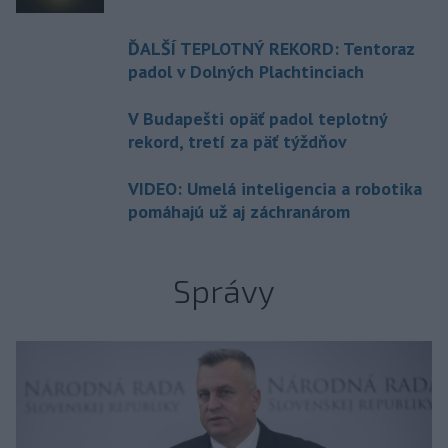
ĎALŠÍ TEPLOTNÝ REKORD: Tentoraz
padol v Dolných Plachtinciach
V Budapešti opäť padol teplotný
rekord, tretí za päť týždňov
VIDEO: Umelá inteligencia a robotika
pomáhajú už aj záchranárom
Správy