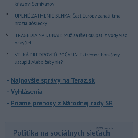
kňazovi Semivanovi
5
ÚPLNÉ ZATMENIE SLNKA: Časť Európy zahalí tma,
hrozia dôsledky
6
TRAGÉDIA NA DUNAJI: Muž sa išiel okúpať, z vody viac
nevyšiel
7
VEĽKÁ PREDPOVEĎ POČASIA: Extrémne horúčavy
ustúpili. Alebo žeby nie?
Najnovšie správy na Teraz.sk
Vyhlásenia
Priame prenosy z Národnej rady SR
Politika na sociálnych sieťach