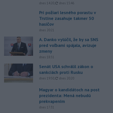
aktualizované
dnes 14:20
,
dnes 15:46
Pri požiari lesného porastu v
Trstíne zasahuje takmer 50
hasičov
dnes 20:21
A. Danko vylúčil, že by sa SNS
pred voľbami spájala, avizuje
zmeny
dnes 18:51
Senát USA schválil zákon o
sankciách proti Rusku
aktualizované
dnes 19:50
,
dnes 20:20
Magyar o kandidátoch na post
prezidenta: Mená nebudú
prekvapením
dnes 17:31