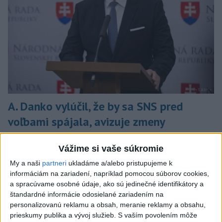
A. Danko vylúčil, že by sa SNS pred
voľbami spájala, avizuje zmeny
Vyhlásil, že už nebude niesť zodpovednosť za „zbabrané
Vážime si vaše súkromie
zonácie, odposluchy ani za iné veci, s ktorými SNS nemá nič
spoločné“.
My a naši
partneri
ukladáme a/alebo pristupujeme k
dnes 18:51
informáciám na zariadení, napríklad pomocou súborov cookies,
a spracúvame osobné údaje, ako sú jedinečné identifikátory a
Slovensko
štandardné informácie odosielané zariadením na
personalizovanú reklamu a obsah, meranie reklamy a obsahu,
KDH od polície očakáva rýchle
prieskumy publika a vývoj služieb.
S vaším povolením môže