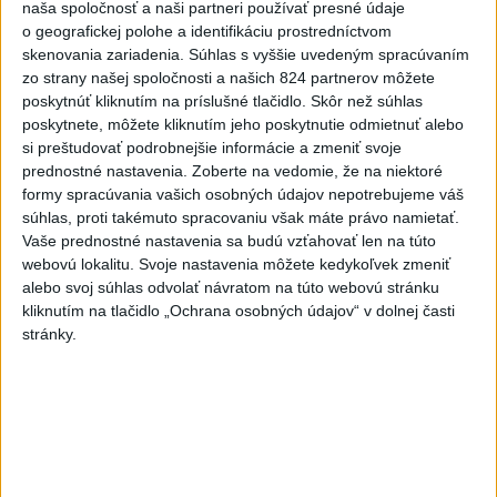
naša spoločnosť a naši partneri používať presné údaje
vyšetrenie útoku na cudzincov v
o geografickej polohe a identifikáciu prostredníctvom
Nitre
skenovania zariadenia. Súhlas s vyššie uvedeným spracúvaním
dnes 18:06
zo strany našej spoločnosti a našich 824 partnerov môžete
poskytnúť kliknutím na príslušné tlačidlo. Skôr než súhlas
Rezort školstva pomôže samosprávam s určovaním
poskytnete, môžete kliknutím jeho poskytnutie odmietnuť alebo
školských obvodov
si preštudovať podrobnejšie informácie a zmeniť svoje
prednostné nastavenia.
Zoberte na vedomie, že na niektoré
O jedného prevádzača menej: Prispela k tomu aj slovenská
formy spracúvania vašich osobných údajov nepotrebujeme váš
polícia
súhlas, proti takémuto spracovaniu však máte právo namietať.
Vaše prednostné nastavenia sa budú vzťahovať len na túto
POŽIAR V SLOVNAFTE: Došlo k narušeniu jednej z nádrží
webovú lokalitu. Svoje nastavenia môžete kedykoľvek zmeniť
alebo svoj súhlas odvolať návratom na túto webovú stránku
kliknutím na tlačidlo „Ochrana osobných údajov“ v dolnej časti
Zahraničie
stránky.
Trump sa proti rozhodnutiu v kauze
tanečnej sály odvolá
dnes 20:38
Senát USA schválil zákon o sankciách proti Rusku