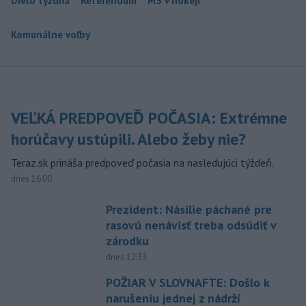
Dielo týždňa
Referendum
MS v hokeji
Komunálne voľby
VEĽKÁ PREDPOVEĎ POČASIA: Extrémne
horúčavy ustúpili. Alebo žeby nie?
Teraz.sk prináša predpoveď počasia na nasledujúci týždeň.
dnes 16:00
Prezident: Násilie páchané pre
rasovú nenávisť treba odsúdiť v
zárodku
dnes 12:33
POŽIAR V SLOVNAFTE: Došlo k
narušeniu jednej z nádrží