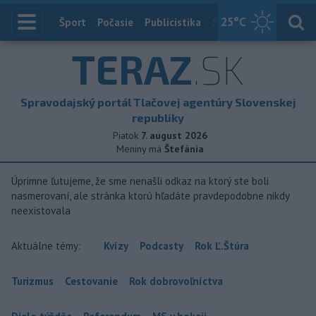
25
°C
Index
Šport
Počasie
Publicistika
Slovensko
Zahranič
TERAZ
.SK
Spravodajský portál Tlačovej agentúry Slovenskej
republiky
Piatok
7. august 2026
Meniny má
Štefánia
Úprimne ľutujeme, že sme nenašli odkaz na ktorý ste boli
nasmerovaní, ale stránka ktorú hľadáte pravdepodobne nikdy
neexistovala
Aktuálne témy:
Kvízy
Podcasty
Rok Ľ.Štúra
Turizmus
Cestovanie
Rok dobrovoľníctva