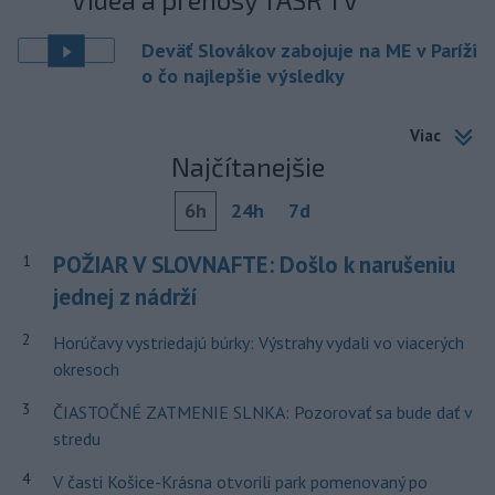
Deväť Slovákov zabojuje na ME v Paríži
o čo najlepšie výsledky
Viac
Najčítanejšie
6h
24h
7d
POŽIAR V SLOVNAFTE: Došlo k narušeniu
1
jednej z nádrží
2
Horúčavy vystriedajú búrky: Výstrahy vydali vo viacerých
okresoch
3
ČIASTOČNÉ ZATMENIE SLNKA: Pozorovať sa bude dať v
stredu
4
V časti Košice-Krásna otvorili park pomenovaný po