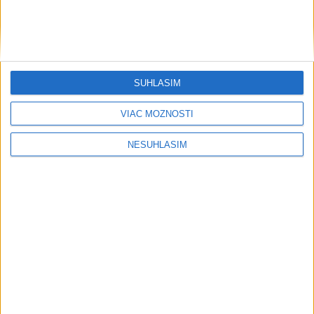
SÚHLASÍM
VIAC MOŽNOSTÍ
....
NESÚHLASÍM