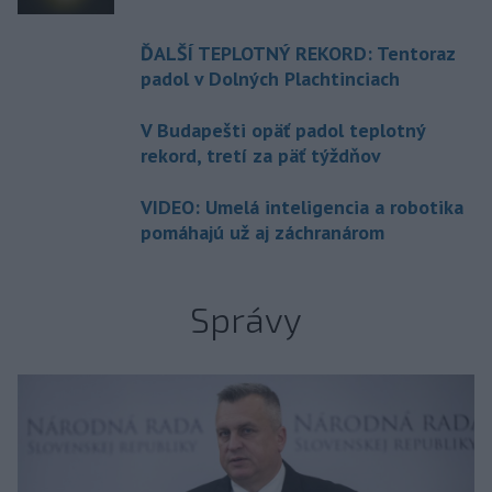
ĎALŠÍ TEPLOTNÝ REKORD: Tentoraz
padol v Dolných Plachtinciach
V Budapešti opäť padol teplotný
rekord, tretí za päť týždňov
VIDEO: Umelá inteligencia a robotika
pomáhajú už aj záchranárom
Správy