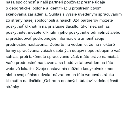
naša spoločnosť a naši partneri používať presné údaje
vyšetrenie útoku na cudzincov v
o geografickej polohe a identifikáciu prostredníctvom
Nitre
skenovania zariadenia. Súhlas s vyššie uvedeným spracúvaním
dnes 18:06
zo strany našej spoločnosti a našich 824 partnerov môžete
poskytnúť kliknutím na príslušné tlačidlo. Skôr než súhlas
Rezort školstva pomôže samosprávam s určovaním
poskytnete, môžete kliknutím jeho poskytnutie odmietnuť alebo
školských obvodov
si preštudovať podrobnejšie informácie a zmeniť svoje
prednostné nastavenia.
Zoberte na vedomie, že na niektoré
O jedného prevádzača menej: Prispela k tomu aj slovenská
formy spracúvania vašich osobných údajov nepotrebujeme váš
polícia
súhlas, proti takémuto spracovaniu však máte právo namietať.
Vaše prednostné nastavenia sa budú vzťahovať len na túto
POŽIAR V SLOVNAFTE: Došlo k narušeniu jednej z nádrží
webovú lokalitu. Svoje nastavenia môžete kedykoľvek zmeniť
alebo svoj súhlas odvolať návratom na túto webovú stránku
kliknutím na tlačidlo „Ochrana osobných údajov“ v dolnej časti
Zahraničie
stránky.
Trump sa proti rozhodnutiu v kauze
tanečnej sály odvolá
dnes 20:38
Senát USA schválil zákon o sankciách proti Rusku