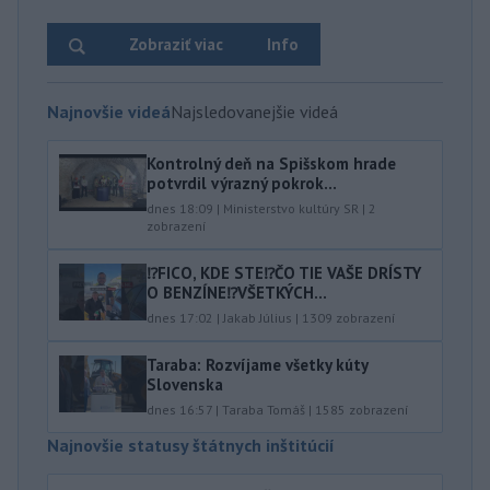
Zobraziť viac
Info
Najnovšie videá
Najsledovanejšie videá
Kontrolný deň na Spišskom hrade
potvrdil výrazný pokrok...
dnes 18:09
|
Ministerstvo kultúry SR
|
2
zobrazení
⁉️FICO, KDE STE⁉️ČO TIE VAŠE DRÍSTY
O BENZÍNE⁉️VŠETKÝCH...
dnes 17:02
|
Jakab Július
|
1309
zobrazení
Taraba: Rozvíjame všetky kúty
Slovenska
dnes 16:57
|
Taraba Tomáš
|
1585
zobrazení
Najnovšie statusy štátnych inštitúcií