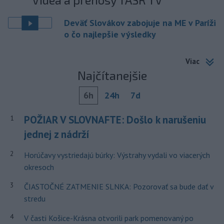
Deväť Slovákov zabojuje na ME v Paríži
o čo najlepšie výsledky
Viac
Najčítanejšie
6h
24h
7d
POŽIAR V SLOVNAFTE: Došlo k narušeniu
1
jednej z nádrží
2
Horúčavy vystriedajú búrky: Výstrahy vydali vo viacerých
okresoch
3
ČIASTOČNÉ ZATMENIE SLNKA: Pozorovať sa bude dať v
stredu
4
V časti Košice-Krásna otvorili park pomenovaný po