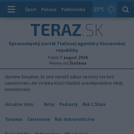
25
°C
Index
Šport
Počasie
Publicistika
Slovensko
Zahranič
TERAZ
.SK
Spravodajský portál Tlačovej agentúry Slovenskej
republiky
Piatok
7. august 2026
Meniny má
Štefánia
Úprimne ľutujeme, že sme nenašli odkaz na ktorý ste boli
nasmerovaní, ale stránka ktorú hľadáte pravdepodobne nikdy
neexistovala
Aktuálne témy:
Kvízy
Podcasty
Rok Ľ.Štúra
Turizmus
Cestovanie
Rok dobrovoľníctva