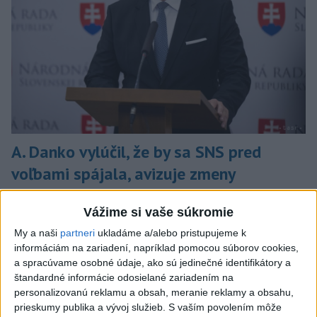
A. Danko vylúčil, že by sa SNS pred
voľbami spájala, avizuje zmeny
Vyhlásil, že už nebude niesť zodpovednosť za „zbabrané
Vážime si vaše súkromie
zonácie, odposluchy ani za iné veci, s ktorými SNS nemá nič
spoločné“.
My a naši
partneri
ukladáme a/alebo pristupujeme k
dnes 18:51
informáciám na zariadení, napríklad pomocou súborov cookies,
a spracúvame osobné údaje, ako sú jedinečné identifikátory a
Slovensko
štandardné informácie odosielané zariadením na
personalizovanú reklamu a obsah, meranie reklamy a obsahu,
KDH od polície očakáva rýchle
prieskumy publika a vývoj služieb.
S vaším povolením môže