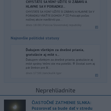
CHYSTÁTE SA VON? UŽITE SI ZÁBAVU A
HLAVNE SA V PORIADKU...
CHYSTÁTE SA VON? UŽITE SI ZÁBAVU A HLAVNE SA V
PORIADKU VRÁŤTE DOMOV📍 👮‍♂️ Policajti počas
nočnej akcie navštívili pa...
dnes 18:00
|
Polícia Slovenskej republiky
Najnovšie politické statusy
Ďakujem všetkým za dnešné priania,
gratulácie aj milé s...
Ďakujem všetkým za dnešné priania, gratulácie aj
milé správy. Veľmi ste ma potešili. 🥂 Dostal som aj
pár žrebov pre šť...
dnes 17:58
|
Janckulík Igor
Neprehliadnite
ČIASTOČNÉ ZATMENIE SLNKA:
Pozorovať sa bude dať v stredu