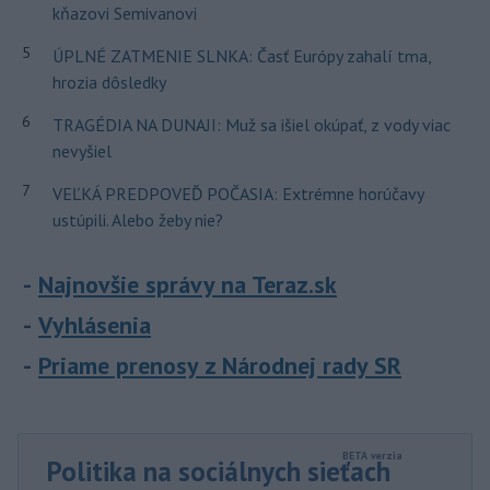
kňazovi Semivanovi
5
ÚPLNÉ ZATMENIE SLNKA: Časť Európy zahalí tma,
hrozia dôsledky
6
TRAGÉDIA NA DUNAJI: Muž sa išiel okúpať, z vody viac
nevyšiel
7
VEĽKÁ PREDPOVEĎ POČASIA: Extrémne horúčavy
ustúpili. Alebo žeby nie?
Najnovšie správy na Teraz.sk
Vyhlásenia
Priame prenosy z Národnej rady SR
Politika na sociálnych sieťach