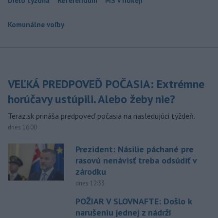
Dielo týždňa
Referendum
MS v hokeji
Komunálne voľby
VEĽKÁ PREDPOVEĎ POČASIA: Extrémne
horúčavy ustúpili. Alebo žeby nie?
Teraz.sk prináša predpoveď počasia na nasledujúci týždeň.
dnes 16:00
Prezident: Násilie páchané pre
rasovú nenávisť treba odsúdiť v
zárodku
dnes 12:33
POŽIAR V SLOVNAFTE: Došlo k
narušeniu jednej z nádrží