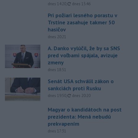
aktualizované
dnes 14:20
,
dnes 15:46
Pri požiari lesného porastu v
Trstíne zasahuje takmer 50
hasičov
dnes 20:21
A. Danko vylúčil, že by sa SNS
pred voľbami spájala, avizuje
zmeny
dnes 18:51
Senát USA schválil zákon o
sankciách proti Rusku
aktualizované
dnes 19:50
,
dnes 20:20
Magyar o kandidátoch na post
prezidenta: Mená nebudú
prekvapením
dnes 17:31