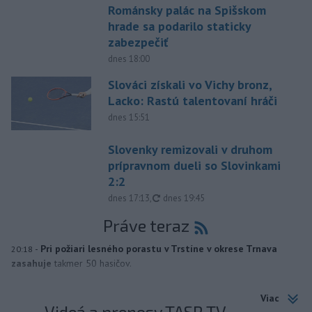
Románsky palác na Spišskom
hrade sa podarilo staticky
zabezpečiť
dnes 18:00
Slováci získali vo Vichy bronz,
Lacko: Rastú talentovaní hráči
dnes 15:51
Slovenky remizovali v druhom
prípravnom dueli so Slovinkami
2:2
aktualizované
dnes 17:13
,
dnes 19:45
Práve teraz
-
Pri požiari lesného porastu v Trstíne v okrese Trnava
20:18
zasahuje
takmer 50 hasičov.
Viac
Videá a prenosy TASR TV