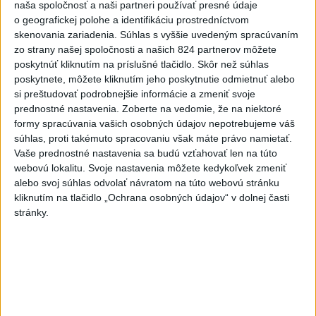
Slovensko
naša spoločnosť a naši partneri používať presné údaje
o geografickej polohe a identifikáciu prostredníctvom
skenovania zariadenia. Súhlas s vyššie uvedeným spracúvaním
Erik Tomáš: Ak si I. Korčok založí
zo strany našej spoločnosti a našich 824 partnerov môžete
živnosť, nebude to správne
poskytnúť kliknutím na príslušné tlačidlo. Skôr než súhlas
dnes 13:59
poskytnete, môžete kliknutím jeho poskytnutie odmietnuť alebo
si preštudovať podrobnejšie informácie a zmeniť svoje
prednostné nastavenia.
Zoberte na vedomie, že na niektoré
Aktuálne je dočasne zatvorených 63 pôšt, všetky majú
formy spracúvania vašich osobných údajov nepotrebujeme váš
otvoriť do 30.9.
súhlas, proti takémuto spracovaniu však máte právo namietať.
Vaše prednostné nastavenia sa budú vzťahovať len na túto
Šaško chce v krátkom čase predstaviť riešenie pre
webovú lokalitu. Svoje nastavenia môžete kedykoľvek zmeniť
záchrankový tender
alebo svoj súhlas odvolať návratom na túto webovú stránku
kliknutím na tlačidlo „Ochrana osobných údajov“ v dolnej časti
Kandidovať môžu aj nezávislí, potrebujú vyzbierať podpisy od
stránky.
občanov
Zahraničie
Sýria a Rusko sa dohodli na
budúcnosti vojenských základní v
Sýrii