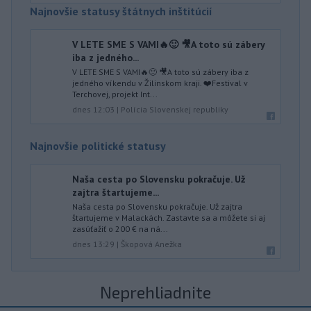
Najnovšie statusy štátnych inštitúcií
V LETE SME S VAMI🔥🙂 🎥A toto sú zábery
iba z jedného...
V LETE SME S VAMI🔥🙂 🎥A toto sú zábery iba z
jedného víkendu v Žilinskom kraji. ❤️Festival v
Terchovej, projekt Int...
dnes 12:03
|
Polícia Slovenskej republiky
Najnovšie politické statusy
Naša cesta po Slovensku pokračuje. Už
zajtra štartujeme...
Naša cesta po Slovensku pokračuje. Už zajtra
štartujeme v Malackách. Zastavte sa a môžete si aj
zasúťažiť o 200 € na ná...
dnes 13:29
|
Škopová Anežka
Neprehliadnite