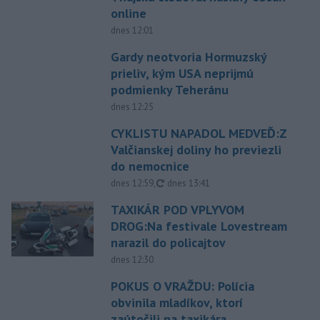
online
dnes 12:01
Gardy neotvoria Hormuzský
prieliv, kým USA neprijmú
podmienky Teheránu
dnes 12:25
CYKLISTU NAPADOL MEDVEĎ:Z
Valčianskej doliny ho previezli
do nemocnice
aktualizované
dnes 12:59
,
dnes 13:41
TAXIKÁR POD VPLYVOM
DROG:Na festivale Lovestream
narazil do policajtov
dnes 12:30
POKUS O VRAŽDU: Polícia
obvinila mladíkov, ktorí
zaútočili na taxikára