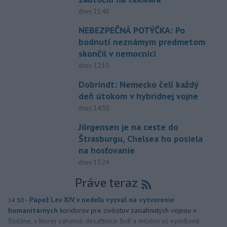
dnes 11:40
NEBEZPEČNÁ POTÝČKA: Po
bodnutí neznámym predmetom
skončil v nemocnici
dnes 12:10
Dobrindt: Nemecko čelí každý
deň útokom v hybridnej vojne
dnes 14:30
Jörgensen je na ceste do
Štrasburgu, Chelsea ho posiela
na hosťovanie
dnes 15:24
Práve teraz
-
Pápež Lev XIV. v nedeľu vyzval na vytvorenie
14:30
humanitárnych
koridorov pre civilistov zasiahnutých vojnou v
Sudáne, v ktorej zahynuli desaťtisíce ľudí a milióny sú vysídlené.