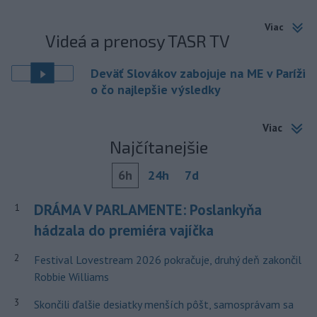
Viac
Videá a prenosy TASR TV
Deväť Slovákov zabojuje na ME v Paríži
o čo najlepšie výsledky
Viac
Najčítanejšie
6h
24h
7d
DRÁMA V PARLAMENTE: Poslankyňa
1
hádzala do premiéra vajíčka
2
Festival Lovestream 2026 pokračuje, druhý deň zakončil
Robbie Williams
3
Skončili ďalšie desiatky menších pôšt, samosprávam sa