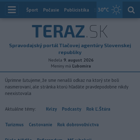
30
°C
Index
Šport
Počasie
Publicistika
Slovensko
Zahranič
TERAZ
.SK
Spravodajský portál Tlačovej agentúry Slovenskej
republiky
Nedela
9. august 2026
Meniny má
Ľubomíra
Úprimne ľutujeme, že sme nenašli odkaz na ktorý ste boli
nasmerovaní, ale stránka ktorú hľadáte pravdepodobne nikdy
neexistovala
Aktuálne témy:
Kvízy
Podcasty
Rok Ľ.Štúra
Turizmus
Cestovanie
Rok dobrovoľníctva