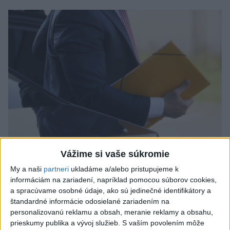
Odborník: Rozlišovanie medzi
Vážime si vaše súkromie
investíciami vás ochráni pred podvodmi
My a naši
partneri
ukladáme a/alebo pristupujeme k
informáciám na zariadení, napríklad pomocou súborov cookies,
Poukázal na to, že podvodníci prispôsobujú názvy produktov
a spracúvame osobné údaje, ako sú jedinečné identifikátory a
aj príbehy tomu, čo práve priťahuje pozornosť.
štandardné informácie odosielané zariadením na
personalizovanú reklamu a obsah, meranie reklamy a obsahu,
dnes 9:38
prieskumy publika a vývoj služieb.
S vaším povolením môže