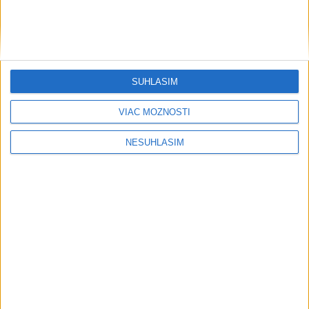
SÚHLASÍM
VIAC MOŽNOSTÍ
NESÚHLASÍM
....