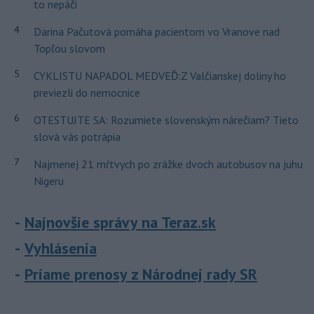
to nepáči
4
Darina Pačutová pomáha pacientom vo Vranove nad
Topľou slovom
5
CYKLISTU NAPADOL MEDVEĎ:Z Valčianskej doliny ho
previezli do nemocnice
6
OTESTUJTE SA: Rozumiete slovenským nárečiam? Tieto
slová vás potrápia
7
Najmenej 21 mŕtvych po zrážke dvoch autobusov na juhu
Nigeru
Najnovšie správy na Teraz.sk
Vyhlásenia
Priame prenosy z Národnej rady SR