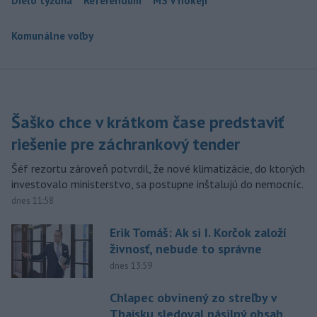
Dielo týždňa
Referendum
MS v hokeji
Komunálne voľby
Šaško chce v krátkom čase predstaviť
riešenie pre záchrankový tender
Šéf rezortu zároveň potvrdil, že nové klimatizácie, do ktorých
investovalo ministerstvo, sa postupne inštalujú do nemocníc.
dnes 11:58
Erik Tomáš: Ak si I. Korčok založí
živnosť, nebude to správne
dnes 13:59
Chlapec obvinený zo streľby v
Thajsku sledoval násilný obsah