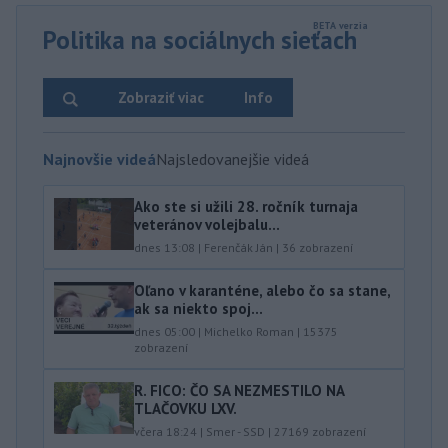
Politika na sociálnych sieťach
Zobraziť viac
Info
Najnovšie videá
Najsledovanejšie videá
Ako ste si užili 28. ročník turnaja
veteránov volejbalu...
dnes 13:08
|
Ferenčák Ján
|
36
zobrazení
Oľano v karanténe, alebo čo sa stane,
ak sa niekto spoj...
dnes 05:00
|
Michelko Roman
|
15375
zobrazení
R. FICO: ČO SA NEZMESTILO NA
TLAČOVKU LXV.
včera 18:24
|
Smer - SSD
|
27169
zobrazení