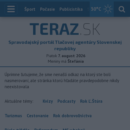
30
°C
Index
Šport
Počasie
Publicistika
Slovensko
Zahranič
TERAZ
.SK
Spravodajský portál Tlačovej agentúry Slovenskej
republiky
Piatok
7. august 2026
Meniny má
Štefánia
Úprimne ľutujeme, že sme nenašli odkaz na ktorý ste boli
nasmerovaní, ale stránka ktorú hľadáte pravdepodobne nikdy
neexistovala
Aktuálne témy:
Kvízy
Podcasty
Rok Ľ.Štúra
Turizmus
Cestovanie
Rok dobrovoľníctva