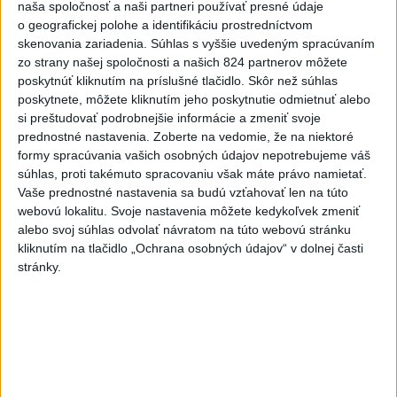
naša spoločnosť a naši partneri používať presné údaje
dnes 11:55
o geografickej polohe a identifikáciu prostredníctvom
skenovania zariadenia. Súhlas s vyššie uvedeným spracúvaním
NKÚ: Časť dotácií schválili VÚC bez jasných hodnotiacich
zo strany našej spoločnosti a našich 824 partnerov môžete
poskytnúť kliknutím na príslušné tlačidlo. Skôr než súhlas
kritérií
poskytnete, môžete kliknutím jeho poskytnutie odmietnuť alebo
si preštudovať podrobnejšie informácie a zmeniť svoje
Rezort vnútra požiada NBÚ o nezávislé posúdenie radarov
prednostné nastavenia.
Zoberte na vedomie, že na niektoré
formy spracúvania vašich osobných údajov nepotrebujeme váš
súhlas, proti takémuto spracovaniu však máte právo namietať.
T. Stohlová:EK považuje zonácie za problematické a žiada o
Vaše prednostné nastavenia sa budú vzťahovať len na túto
ich nápravu
webovú lokalitu. Svoje nastavenia môžete kedykoľvek zmeniť
Zahraničie
alebo svoj súhlas odvolať návratom na túto webovú stránku
kliknutím na tlačidlo „Ochrana osobných údajov“ v dolnej časti
stránky.
Silné dažde vyvolali na západe
Rakúska povodne a zosuvy pôdy
dnes 12:03
V Grécku starostu mestečka obvinili v prípade požiaru
neďaleko Atén