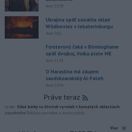
dnes 10:58
Ukrajina opäť zasiahla sklad
Wildberries v Jekaterinburgu
dnes 9:16
Forsterovú čaká v Birminghame
opäť dvojboj, Volka piate ME
dnes 11:43
O Haraslína má záujem
saudskoarabský Al-Fateh
dnes 10:44
Práve teraz
-
Silné búrky vo štvrtok vyvolali v hornatých oblastiach
12:00
západného
Rakúska povodne a zosuvy pôdy.
Viac