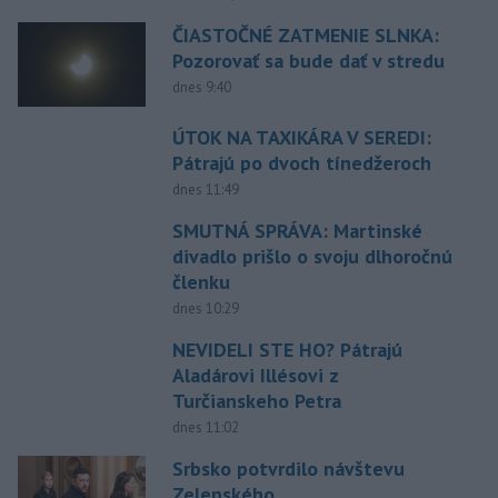
ČIASTOČNÉ ZATMENIE SLNKA:
Pozorovať sa bude dať v stredu
dnes 9:40
ÚTOK NA TAXIKÁRA V SEREDI:
Pátrajú po dvoch tínedžeroch
dnes 11:49
SMUTNÁ SPRÁVA: Martinské
divadlo prišlo o svoju dlhoročnú
členku
dnes 10:29
NEVIDELI STE HO? Pátrajú
Aladárovi Illésovi z
Turčianskeho Petra
dnes 11:02
Srbsko potvrdilo návštevu
Zelenského