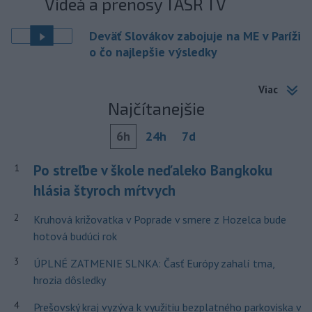
Videá a prenosy TASR TV
Deväť Slovákov zabojuje na ME v Paríži
o čo najlepšie výsledky
Viac
Najčítanejšie
6h
24h
7d
Po streľbe v škole neďaleko Bangkoku
1
hlásia štyroch mŕtvych
2
Kruhová križovatka v Poprade v smere z Hozelca bude
hotová budúci rok
3
ÚPLNÉ ZATMENIE SLNKA: Časť Európy zahalí tma,
hrozia dôsledky
4
Prešovský kraj vyzýva k využitiu bezplatného parkoviska v