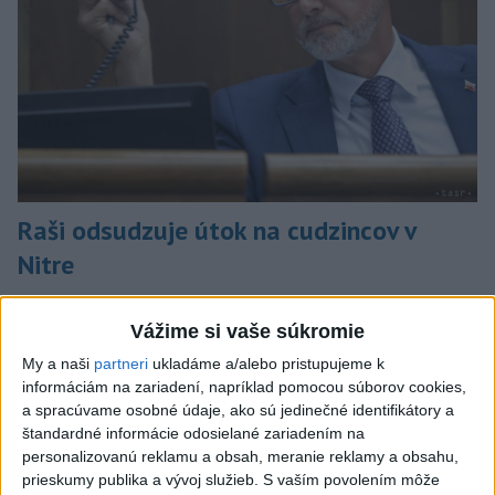
Raši odsudzuje útok na cudzincov v
Nitre
Verí, že polícia páchateľov nájde a za tento čin ponesú
následky.
Vážime si vaše súkromie
dnes 8:41
My a naši
partneri
ukladáme a/alebo pristupujeme k
informáciám na zariadení, napríklad pomocou súborov cookies,
Slovensko
a spracúvame osobné údaje, ako sú jedinečné identifikátory a
štandardné informácie odosielané zariadením na
Horúčavy vystriedajú búrky: Výstrahy
personalizovanú reklamu a obsah, meranie reklamy a obsahu,
vydali vo viacerých okresoch
prieskumy publika a vývoj služieb.
S vaším povolením môže