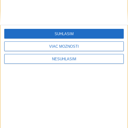
SÚHLASÍM
VIAC MOŽNOSTÍ
....
NESÚHLASÍM