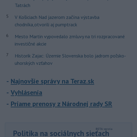
Tatrách
5
V Košiciach Nad jazerom začína výstavba
chodníka,otvorili aj pumptrack
6
Mesto Martin vypovedalo zmluvy na tri rozpracované
investičné akcie
7
Historik Zajac: Územie Slovenska bolo jadrom poľsko-
uhorských vzťahov
Najnovšie správy na Teraz.sk
Vyhlásenia
Priame prenosy z Národnej rady SR
Politika na sociálnych sieťach