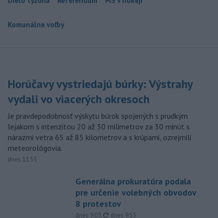
Dielo týždňa
Referendum
MS v hokeji
Komunálne voľby
Horúčavy vystriedajú búrky: Výstrahy
vydali vo viacerých okresoch
Je pravdepodobnosť výskytu búrok spojených s prudkým
lejakom s intenzitou 20 až 30 milimetrov za 30 minút s
nárazmi vetra 65 až 85 kilometrov a s krúpami, ozrejmili
meteorológovia.
dnes 11:55
Generálna prokuratúra podala
pre určenie volebných obvodov
8 protestov
aktualizované
dnes 9:03
,
dnes 9:55