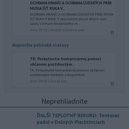
OCHRANA HRANÍC A OCHRANA ĽUDSKÝCH PRÁV
MUSIA ÍSŤ RUKA V...
OCHRANA HRANÍC A OCHRANA ĽUDSKÝCH PRÁV MUSIA
ÍSŤ RUKA V RUKE. V uplynulých dvoch dňoch som
spolu s tímom Nezávislého m...
dnes 09:34
|
Verejný ochranca práv
Najnovšie politické statusy
TK: Poskytnutie humanitárnej pomoci
občanom postihnutým...
TK: Poskytnutie humanitárnej pomoci občanom
postihnutým búrkami a krupobitím.
dnes 09:05
|
Tomáš Erik
Neprehliadnite
ĎALŠÍ TEPLOTNÝ REKORD: Tentoraz
padol v Dolných Plachtinciach