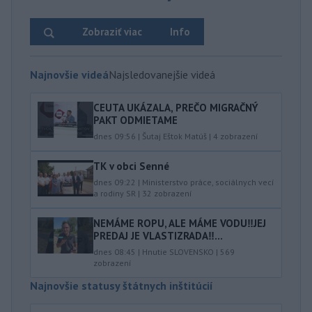
Zobraziť viac
Info
Najnovšie videá
Najsledovanejšie videá
CEUTA UKÁZALA, PREČO MIGRAČNÝ
PAKT ODMIETAME
dnes 09:56
|
Šutaj Eštok Matúš
|
4
zobrazení
TK v obci Senné
dnes 09:22
|
Ministerstvo práce, sociálnych vecí
a rodiny SR
|
32
zobrazení
NEMÁME ROPU, ALE MÁME VODU‼️JEJ
PREDAJ JE VLASTIZRADA‼️...
dnes 08:45
|
Hnutie SLOVENSKO
|
569
zobrazení
Najnovšie statusy štátnych inštitúcií