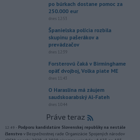
po búrkach dostane pomoc za
250.000 eur
dnes 12:53
Španielska polícia rozbila
skupinu pašerákov a
prevádzačov
dnes 12:39
Forsterovú čaká v Birminghame
opäť dvojboj, Volka piate ME
dnes 11:43
O Haraslína má záujem
saudskoarabský Al-Fateh
dnes 10:44
Práve teraz
-
Podporu kandidatúre Slovenskej republiky na nestále
12:49
členstvo
v Bezpečnostnej rade Organizácie Spojených národov