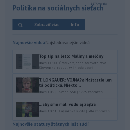
Politika na sociálnych sieťach
Zobraziť viac
Info
Najnovšie videá
Najsledovanejšie videá
Top tip na leto: Maliny a melóny
dnes 11:00
|
Úrad verejného zdravotníctva
Slovenskej republiky
|
4
zobrazení
T. LONGAUER: VOJNA?✊ Naštastie len
tá politická. Niekto...
dnes 10:59
|
Smer - SSD
|
1275
zobrazení
...aby sme mali vodu aj zajtra
dnes 10:31
|
Laššáková Judita
|
384
zobrazení
Najnovšie statusy štátnych inštitúcií