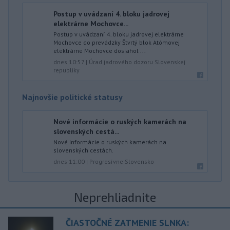
Postup v uvádzaní 4. bloku jadrovej
elektrárne Mochovce...
Postup v uvádzaní 4. bloku jadrovej elektrárne
Mochovce do prevádzky Štvrtý blok Atómovej
elektrárne Mochovce dosiahol ...
dnes 10:57
|
Úrad jadrového dozoru Slovenskej
republiky
Najnovšie politické statusy
Nové informácie o ruských kamerách na
slovenských cestá...
Nové informácie o ruských kamerách na
slovenských cestách.
dnes 11:00
|
Progresívne Slovensko
Neprehliadnite
ČIASTOČNÉ ZATMENIE SLNKA: