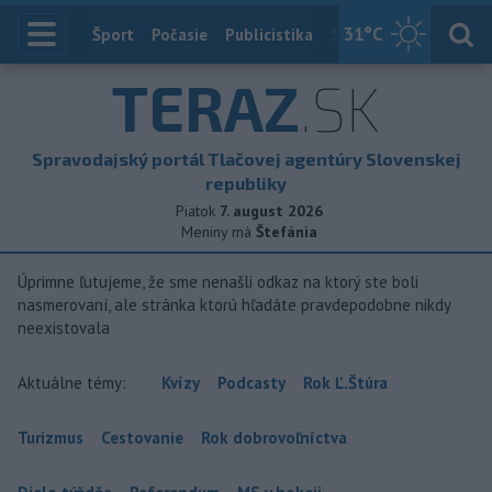
31
°C
Index
Šport
Počasie
Publicistika
Slovensko
Zahranič
TERAZ
.SK
Spravodajský portál Tlačovej agentúry Slovenskej
republiky
Piatok
7. august 2026
Meniny má
Štefánia
Úprimne ľutujeme, že sme nenašli odkaz na ktorý ste boli
nasmerovaní, ale stránka ktorú hľadáte pravdepodobne nikdy
neexistovala
Aktuálne témy:
Kvízy
Podcasty
Rok Ľ.Štúra
Turizmus
Cestovanie
Rok dobrovoľníctva