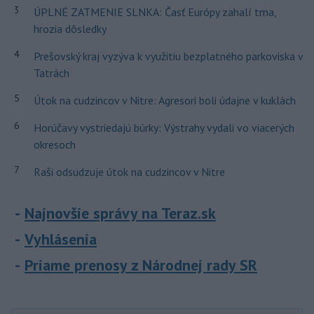
3
ÚPLNÉ ZATMENIE SLNKA: Časť Európy zahalí tma,
hrozia dôsledky
4
Prešovský kraj vyzýva k využitiu bezplatného parkoviska v
Tatrách
5
Útok na cudzincov v Nitre: Agresori boli údajne v kuklách
6
Horúčavy vystriedajú búrky: Výstrahy vydali vo viacerých
okresoch
7
Raši odsudzuje útok na cudzincov v Nitre
Najnovšie správy na Teraz.sk
Vyhlásenia
Priame prenosy z Národnej rady SR