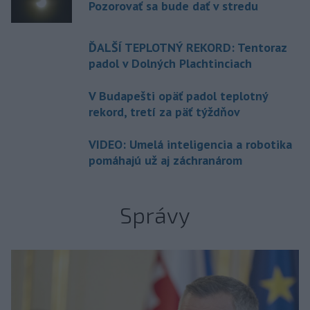
Pozorovať sa bude dať v stredu
ĎALŠÍ TEPLOTNÝ REKORD: Tentoraz
padol v Dolných Plachtinciach
V Budapešti opäť padol teplotný
rekord, tretí za päť týždňov
VIDEO: Umelá inteligencia a robotika
pomáhajú už aj záchranárom
Správy