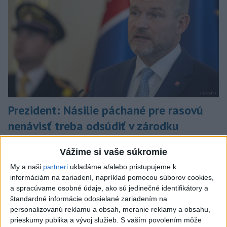
Prezident: Násilie páchané pre rasovú
nenávisť treba odsúdiť v zárodku
Mladých ľudí zo zahraničia mala v Nitre napadnúť skupina
Vážime si vaše súkromie
mužov v kuklách. Jeden z napadnutých Indov skončil v
nemocnici, kde sa podrobil operácii.
My a naši
partneri
ukladáme a/alebo pristupujeme k
dnes 12:33
informáciám na zariadení, napríklad pomocou súborov cookies,
a spracúvame osobné údaje, ako sú jedinečné identifikátory a
Slovensko
štandardné informácie odosielané zariadením na
personalizovanú reklamu a obsah, meranie reklamy a obsahu,
prieskumy publika a vývoj služieb.
S vaším povolením môže
V niektorých okresoch Slovenska