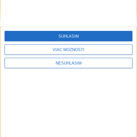
SÚHLASÍM
Publicistika
VIAC MOŽNOSTÍ
NESÚHLASÍM
....
....