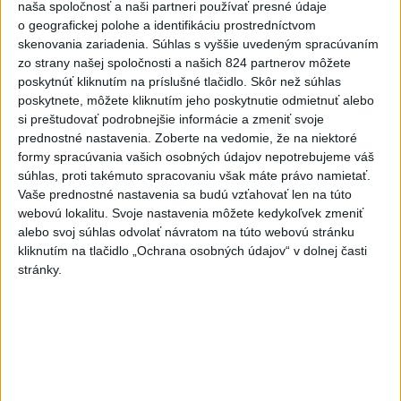
naša spoločnosť a naši partneri používať presné údaje
zvýšili výstrahu pred teplom
o geografickej polohe a identifikáciu prostredníctvom
dnes 12:56
skenovania zariadenia. Súhlas s vyššie uvedeným spracúvaním
zo strany našej spoločnosti a našich 824 partnerov môžete
Tomaš: Takmer 200 domácností po búrkach dostane pomoc
poskytnúť kliknutím na príslušné tlačidlo. Skôr než súhlas
za 250.000 eur
poskytnete, môžete kliknutím jeho poskytnutie odmietnuť alebo
si preštudovať podrobnejšie informácie a zmeniť svoje
Blanár: Kandidatúru SR do Bezpečnostnej rady OSN
prednostné nastavenia.
Zoberte na vedomie, že na niektoré
podporilo 123 štátov
formy spracúvania vašich osobných údajov nepotrebujeme váš
súhlas, proti takémuto spracovaniu však máte právo namietať.
Národné centrum: Algeziológa navštívilo vlani vyše 43.000
Vaše prednostné nastavenia sa budú vzťahovať len na túto
pacientov
webovú lokalitu. Svoje nastavenia môžete kedykoľvek zmeniť
alebo svoj súhlas odvolať návratom na túto webovú stránku
Zahraničie
kliknutím na tlačidlo „Ochrana osobných údajov“ v dolnej časti
stránky.
Pakistan, Saudská Arábia a Turecko
podpísali zmluvu o vzájomnej obrane
aktualizované
dnes 13:01
,
dnes 13:42
Na severozápade Slovinska vypukol lesný požiar