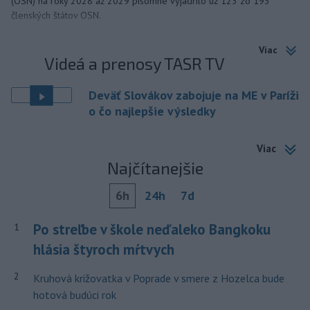
(OSN) na roky 2028 až 2029 písomne vyjadrilo už 123 zo 193
členských štátov OSN.
Viac
Videá a prenosy TASR TV
Deväť Slovákov zabojuje na ME v Paríži
o čo najlepšie výsledky
Viac
Najčítanejšie
6h
24h
7d
Po streľbe v škole neďaleko Bangkoku
1
hlásia štyroch mŕtvych
2
Kruhová križovatka v Poprade v smere z Hozelca bude
hotová budúci rok