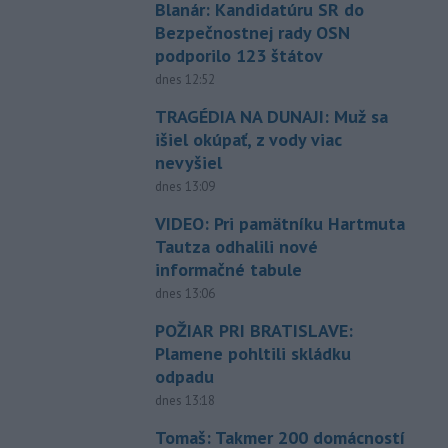
Blanár: Kandidatúru SR do
Bezpečnostnej rady OSN
podporilo 123 štátov
dnes 12:52
TRAGÉDIA NA DUNAJI: Muž sa
išiel okúpať, z vody viac
nevyšiel
dnes 13:09
VIDEO: Pri pamätníku Hartmuta
Tautza odhalili nové
informačné tabule
dnes 13:06
POŽIAR PRI BRATISLAVE:
Plamene pohltili skládku
odpadu
dnes 13:18
Tomaš: Takmer 200 domácností