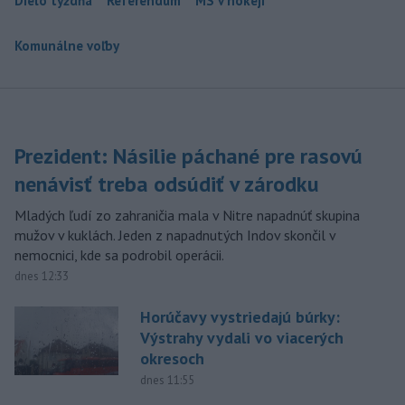
Dielo týždňa
Referendum
MS v hokeji
Komunálne voľby
Prezident: Násilie páchané pre rasovú
nenávisť treba odsúdiť v zárodku
Mladých ľudí zo zahraničia mala v Nitre napadnúť skupina
mužov v kuklách. Jeden z napadnutých Indov skončil v
nemocnici, kde sa podrobil operácii.
dnes 12:33
Horúčavy vystriedajú búrky:
Výstrahy vydali vo viacerých
okresoch
dnes 11:55