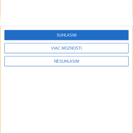
SÚHLASÍM
VIAC MOŽNOSTÍ
NESÚHLASÍM
....