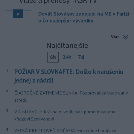
Deväť Slovákov zabojuje na ME v Paríži
o čo najlepšie výsledky
Viac
Najčítanejšie
6h
24h
7d
POŽIAR V SLOVNAFTE: Došlo k narušeniu
1
jednej z nádrží
2
ČIASTOČNÉ ZATMENIE SLNKA: Pozorovať sa bude dať v
stredu
3
V časti Košice-Krásna otvorili park pomenovaný po
kňazovi Semivanovi
4
VEĽKÁ PREDPOVEĎ POČASIA: Extrémne horúčavy