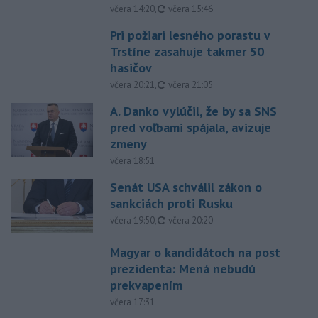
aktualizované
včera 14:20
,
včera 15:46
Pri požiari lesného porastu v
Trstíne zasahuje takmer 50
hasičov
aktualizované
včera 20:21
,
včera 21:05
A. Danko vylúčil, že by sa SNS
pred voľbami spájala, avizuje
zmeny
včera 18:51
Senát USA schválil zákon o
sankciách proti Rusku
aktualizované
včera 19:50
,
včera 20:20
Magyar o kandidátoch na post
prezidenta: Mená nebudú
prekvapením
včera 17:31