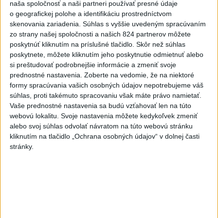
KDH od polície očakáva rýchle
naša spoločnosť a naši partneri používať presné údaje
vyšetrenie útoku na cudzincov v
o geografickej polohe a identifikáciu prostredníctvom
Nitre
skenovania zariadenia. Súhlas s vyššie uvedeným spracúvaním
zo strany našej spoločnosti a našich 824 partnerov môžete
včera 18:06
poskytnúť kliknutím na príslušné tlačidlo. Skôr než súhlas
Rezort školstva pomôže samosprávam s určovaním
poskytnete, môžete kliknutím jeho poskytnutie odmietnuť alebo
školských obvodov
si preštudovať podrobnejšie informácie a zmeniť svoje
prednostné nastavenia.
Zoberte na vedomie, že na niektoré
O jedného prevádzača menej: Prispela k tomu aj slovenská
formy spracúvania vašich osobných údajov nepotrebujeme váš
polícia
súhlas, proti takémuto spracovaniu však máte právo namietať.
Vaše prednostné nastavenia sa budú vzťahovať len na túto
POŽIAR V SLOVNAFTE: Došlo k narušeniu jednej z nádrží
webovú lokalitu. Svoje nastavenia môžete kedykoľvek zmeniť
alebo svoj súhlas odvolať návratom na túto webovú stránku
kliknutím na tlačidlo „Ochrana osobných údajov“ v dolnej časti
Zahraničie
stránky.
Turecko: Nová obranná dohoda nie v
rozpore so záväzkami voči NATO
včera 22:09