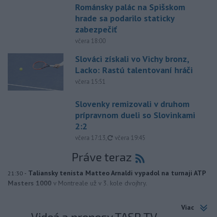
Románsky palác na Spišskom
hrade sa podarilo staticky
zabezpečiť
včera 18:00
Slováci získali vo Vichy bronz,
Lacko: Rastú talentovaní hráči
včera 15:51
Slovenky remizovali v druhom
prípravnom dueli so Slovinkami
2:2
aktualizované
včera 17:13
,
včera 19:45
Práve teraz
-
Taliansky tenista Matteo Arnaldi vypadol na turnaji ATP
21:30
Masters 1000
v Montreale už v 3. kole dvojhry.
Viac
Videá a prenosy TASR TV