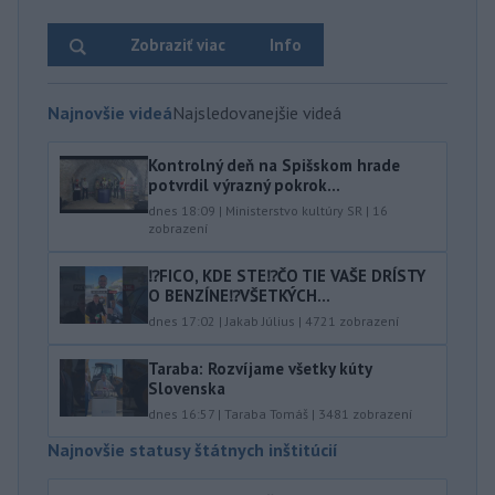
Zobraziť viac
Info
Najnovšie videá
Najsledovanejšie videá
Kontrolný deň na Spišskom hrade
potvrdil výrazný pokrok...
dnes 18:09
|
Ministerstvo kultúry SR
|
16
zobrazení
⁉️FICO, KDE STE⁉️ČO TIE VAŠE DRÍSTY
O BENZÍNE⁉️VŠETKÝCH...
dnes 17:02
|
Jakab Július
|
4721
zobrazení
Taraba: Rozvíjame všetky kúty
Slovenska
dnes 16:57
|
Taraba Tomáš
|
3481
zobrazení
Najnovšie statusy štátnych inštitúcií