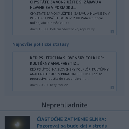
CHYSTÁTE SA VON? UŽITE SI ZÁBAVU A
HLAVNE SA V PORIADKU...
CHYSTÁTE SA VON? UŽITE SI ZÁBAVU A HLAVNE SA V
PORIADKU VRÁŤTE DOMOV📍 👮‍♂️ Policajti počas
nočnej akcie navštívili pa...
dnes 18:00
|
Polícia Slovenskej republiky
Najnovšie politické statusy
KEĎ PS ÚTOČÍ NA SLOVENSKÝ FOLKLÓR:
KULTÚRNY ANALFABETIZ...
KEĎ PS ÚTOČÍ NA SLOVENSKÝ FOLKLÓR: KULTÚRNY
ANALFABETIZMUS V PRIAMOM PRENOSE Keď sa
progresívci pustia do slovenských t...
dnes 20:50
|
Kéry Marián
Neprehliadnite
ČIASTOČNÉ ZATMENIE SLNKA:
Pozorovať sa bude dať v stredu