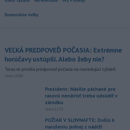
Dielo týždňa
Referendum
MS v hokeji
Komunálne voľby
VEĽKÁ PREDPOVEĎ POČASIA: Extrémne
horúčavy ustúpili. Alebo žeby nie?
Teraz.sk prináša predpoveď počasia na nasledujúci týždeň.
včera 16:00
Prezident: Násilie páchané pre
rasovú nenávisť treba odsúdiť v
zárodku
včera 12:33
POŽIAR V SLOVNAFTE: Došlo k
narušeniu jednej z nádrží