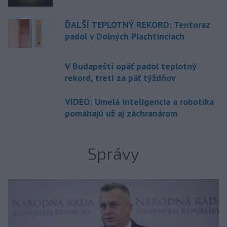
ĎALŠÍ TEPLOTNÝ REKORD: Tentoraz
padol v Dolných Plachtinciach
V Budapešti opäť padol teplotný
rekord, tretí za päť týždňov
VIDEO: Umelá inteligencia a robotika
pomáhajú už aj záchranárom
Správy