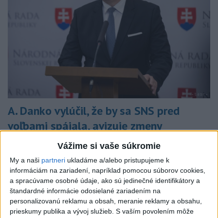
A. Danko vylúčil, že by sa SNS pred
voľbami spájala, avizuje zmeny
Vyhlásil, že už nebude niesť zodpovednosť za „zbabrané
Vážime si vaše súkromie
zonácie, odposluchy ani za iné veci, s ktorými SNS nemá nič
My a naši
partneri
ukladáme a/alebo pristupujeme k
spoločné“.
informáciám na zariadení, napríklad pomocou súborov cookies,
včera 18:51
a spracúvame osobné údaje, ako sú jedinečné identifikátory a
štandardné informácie odosielané zariadením na
Slovensko
personalizovanú reklamu a obsah, meranie reklamy a obsahu,
prieskumy publika a vývoj služieb.
S vaším povolením môže