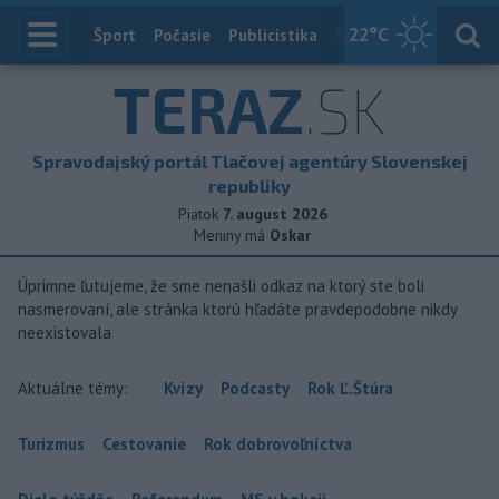
22
°C
Index
Šport
Počasie
Publicistika
Slovensko
Zahranič
TERAZ
.SK
Spravodajský portál Tlačovej agentúry Slovenskej
republiky
Piatok
7. august 2026
Meniny má
Oskar
Úprimne ľutujeme, že sme nenašli odkaz na ktorý ste boli
nasmerovaní, ale stránka ktorú hľadáte pravdepodobne nikdy
neexistovala
Aktuálne témy:
Kvízy
Podcasty
Rok Ľ.Štúra
Turizmus
Cestovanie
Rok dobrovoľníctva