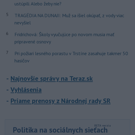
ustúpili. Alebo žeby nie?
5
TRAGÉDIA NA DUNAJI: Muž sa išiel okúpať, z vody viac
nevyšiel
6
Fridrichová: Školy vyučujúce po novom musia mať
pripravené osnovy
7
Pri požiari lesného porastu v Trstíne zasahuje takmer 50
hasičov
Najnovšie správy na Teraz.sk
Vyhlásenia
Priame prenosy z Národnej rady SR
Politika na sociálnych sieťach