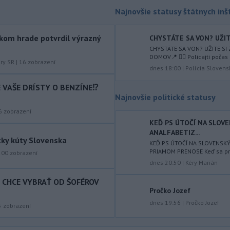
augusta
rozhodnúť o novom
Najnovšie statusy štátnych inšt
generálnom prokurátorovi, ak
parlament schváli skrátenie jeho
kom hrade potvrdil výrazný
CHYSTÁTE SA VON? UŽITE
šesťmesačnej výpovednej lehoty.
CHYSTÁTE SA VON? UŽITE SI
-
Silné búrky vo štvrtok
DOMOV📍 👮‍♂️ Policajti počas 
12:00
úry SR
|
16
zobrazení
vyvolali v hornatých oblastiach
dnes 18:00
|
Polícia Slovens
západného
Rakúska povodne a
IE VAŠE DRÍSTY O BENZÍNE⁉️
zosuvy pôdy.
Najnovšie politické statusy
-
Slovenský
11:51
6
zobrazení
hydrometeorologický ústav (SHMÚ)
KEĎ PS ÚTOČÍ NA SLOV
varuje v piatok
pred búrkami vo
ANALFABETIZ...
tky kúty Slovenska
viacerých okresoch stredného a
KEĎ PS ÚTOČÍ NA SLOVENSK
východného Slovenska. Vydal preto
PRIAMOM PRENOSE Keď sa prog
200
zobrazení
výstrahu prvého stupňa.
dnes 20:50
|
Kéry Marián
T CHCE VYBRAŤ OD ŠOFÉROV
-
Ministerstvo vnútra (MV) SR
11:18
Pročko Jozef
požiada Národný bezpečnostný
úrad
dnes 19:56
|
Pročko Jozef
(NBÚ) o nezávislé odborné posúdenie
5
zobrazení
dodaných radarových zariadení, ktoré
sú v pilotnej prevádzke.