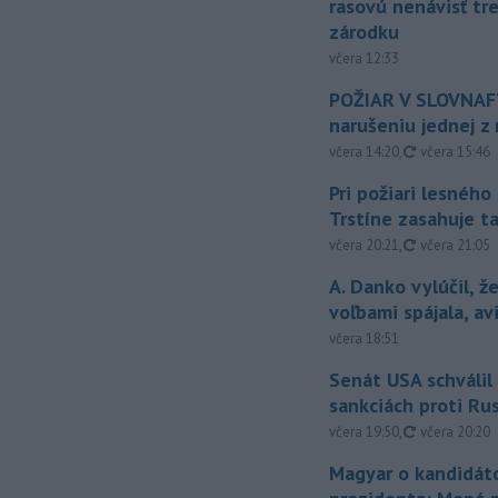
rasovú nenávisť tr
zárodku
včera 12:33
POŽIAR V SLOVNAFT
narušeniu jednej z 
aktualizovan
včera 14:20
,
včera 15:46
Pri požiari lesného
Trstíne zasahuje t
aktualizovan
včera 20:21
,
včera 21:05
A. Danko vylúčil, ž
voľbami spájala, a
včera 18:51
Senát USA schválil
sankciách proti Ru
aktualizovan
včera 19:50
,
včera 20:20
Magyar o kandidát