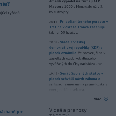
Arnaldi vypadol na turnaji ATP
nie?
Masters 1000
v Montreale už v 3.
kole dvojhry.
júci týždeň.
-
Pri požiari lesného porastu v
20:18
Trstíne v okrese Trnava zasahuje
takmer 50 hasičov.
-
Vláda Konžskej
20:01
demokratickej republiky (KDR) v
piatok oznámila,
že preverí, či sa v
zásielkach oxidu kobaltnatého
vyvážaných do Číny nachádza urán.
-
Senát Spojených štátov v
19:49
piatok schválil návrh zákona o
sankciách zameraný na príjmy Ruska z
energetického sektora.
Viac
-
Slovenská polícia prispela k
16:08
objasneniu prípadu prevádzačstva,
Videá a prenosy
ktorý sa podarilo ukončiť
 páchané pre
právoplatným odsúdením páchateľa v