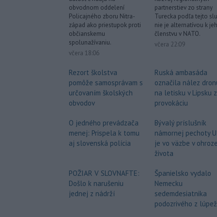
obvodnom oddelení
partnerstiev zo strany
Policajného zboru Nitra-
Turecka podľa tejto sl
západ ako priestupok proti
nie je alternatívou k je
občianskemu
členstvu v NATO.
spolunažívaniu.
včera 22:09
včera 18:06
Rezort školstva
Ruská ambasáda
pomôže samosprávam s
označila nález dron
určovaním školských
na letisku v Lipsku 
obvodov
provokáciu
O jedného prevádzača
Bývalý príslušník
menej: Prispela k tomu
námornej pechoty 
aj slovenská polícia
je vo väzbe v ohroz
života
POŽIAR V SLOVNAFTE:
Španielsko vydalo
Došlo k narušeniu
Nemecku
jednej z nádrží
sedemdesiatnika
podozrivého z lúpe