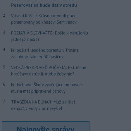
Pozorovať sa bude dať v stredu
2
V časti Košice-Krásna otvorili park
pomenovaný po kňazovi Semivanovi
3
POŽIAR V SLOVNAFTE: Došlo k narušeniu
jednej z nádrží
4
Pri požiari lesného porastu v Trstíne
zasahuje takmer 50 hasičov
5
VEĽKÁ PREDPOVEĎ POČASIA: Extrémne
horúčavy ustúpili. Alebo žeby nie?
6
Fridrichová: Školy vyučujúce po novom
musia mať pripravené osnovy
7
TRAGÉDIA NA DUNAJI: Muž sa išiel
okúpať, z vody viac nevyšiel
Najnovšie správy