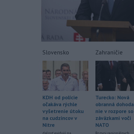
Slovensko
Zahraničie
KDH od polície
Turecko: Nová
očakáva rýchle
obranná dohoda
vyšetrenie útoku
nie v rozpore so
na cudzincov v
záväzkami voči
Nitre
NATO
dalosť evidujú na
Rozvoj regionálnych