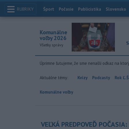
RUBRIKY
Index
Šport
Počasie
Publicistika
Slovensko
Komunálne
voľby 2026
S
Všetky správy
Úprimne ľutujeme, že sme nenašli odkaz na ktor
Aktuálne témy:
Kvízy
Podcasty
Rok Ľ.Š
Komunálne voľby
VEĽKÁ PREDPOVEĎ POČASIA: