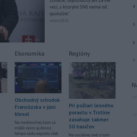
zonácie, odposluchy ani za iné
júla 2026 herečka a dlhoročná
veci, s ktorými SNS nemá nič
4
členka
Slovenského komorného
spoločné“.
divadla (SKD) v Martine Helena
Sudická.
včera 18:51
5
-
Národná diaľničná
10:15
spoločnosť (NDS) ukončila výmenu
6
mostného
záveru na ľavej strane
mosta Lanfranconi, ktorý je súčasťou
Ekonomika
Regióny
bratislavskej diaľnice D2.
7
Viac >
N
22
Obchodný schodok
Pri požiari lesného
Francúzska v júni
porastu v Trstíne
klesol
22
zasahuje takmer
Na medziročnej báze sa
50 hasičov
zvýšili vývoz aj dovoz,
22
tempo rastu exportu však
Na sociálnej sieti o tom