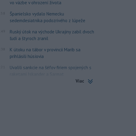
vo väzbe v ohrození života
:58
Španielsko vydalo Nemecku
sedemdesiatnika podozrivého z lúpeže
:49
Ruský útok na východe Ukrajiny zabil dvoch
ľudí a štyroch zranil
:38
K útoku na tábor v provincii Marib sa
prihlásili húsíovia
:21
Uvalili sankcie na šéfov firiem spojených s
raketami Iskander a Sarmat
Viac