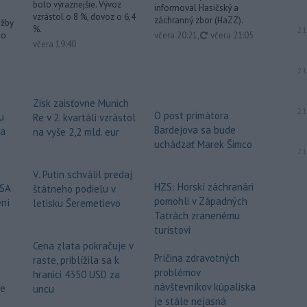
bolo výraznejšie. Vývoz
informoval Hasičský a
vzrástol o 8 %, dovoz o 6,4
záchranný zbor (HaZZ).
užby
%.
21
aktualizované
včera 20:21
,
včera 21:05
ho
včera 19:40
21
Zisk zaisťovne Munich
21
O post primátora
u
Re v 2. kvartáli vzrástol
Bardejova sa bude
za
na vyše 2,2 mld. eur
uchádzať Marek Šimco
21
V. Putin schválil predaj
HZS: Horskí záchranári
USA
štátneho podielu v
pomohli v Západných
ení
letisku Šeremetievo
Tatrách zranenému
turistovi
Cena zlata pokračuje v
Príčina zdravotných
raste, priblížila sa k
problémov
hranici 4350 USD za
návštevníkov kúpaliska
že
uncu
je stále nejasná