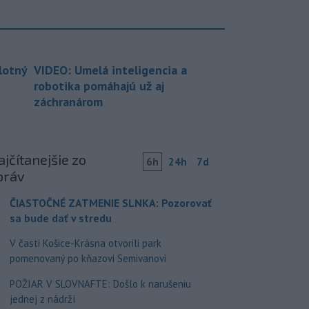
lotný
VIDEO: Umelá inteligencia a
robotika pomáhajú už aj
záchranárom
jčítanejšie zo
6h
24h
7d
práv
ČIASTOČNÉ ZATMENIE SLNKA: Pozorovať
sa bude dať v stredu
V časti Košice-Krásna otvorili park
pomenovaný po kňazovi Semivanovi
POŽIAR V SLOVNAFTE: Došlo k narušeniu
jednej z nádrží