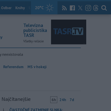
20
°C
 Odber
Knihy
Útulkovo
Magazín
News Now
Archív
TASR
Televízna
publicistika
TASR
ky
Všetky relácie
y neexistovala
Referendum
MS v hokeji
Najčítanejšie
6h
24h
7d
ČIASTOČNÉ ZATMENIE SLNKA:
1