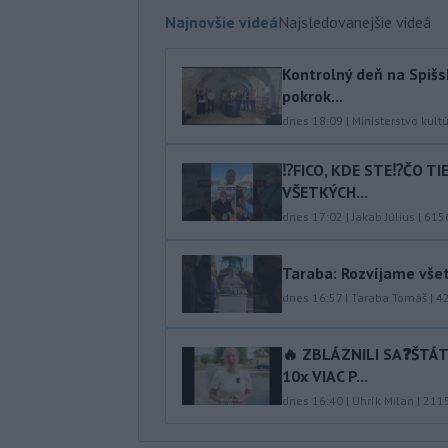
Najnovšie videá
Najsledovanejšie videá
Kontrolný deň na Spišs
pokrok...
dnes 18:09
|
Ministerstvo kult
⁉️FICO, KDE STE⁉️ČO T
VŠETKÝCH...
dnes 17:02
|
Jakab Július
|
615
Taraba: Rozvíjame vše
dnes 16:57
|
Taraba Tomáš
|
4
🔥 ZBLÁZNILI SA❓️ŠTÁ
10x VIAC P...
dnes 16:40
|
Uhrík Milan
|
211