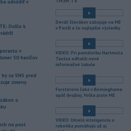
TASR TV
eba odsúdiť v
Maďarsku.
-
Piatkový požiar v
15:21
Deväť Slovákov zabojuje na ME
bratislavskej rafinérii Slovnaft je
E: Došlo k
v Paríži o čo najlepšie výsledky
pod kontrolou.
Príčina jeho vzniku
nádrží
bude predmetom vyšetrovania. Pre
é
TASR to potvrdil hovorca rafinérie
Anton Molnár.
 porastu v
VIDEO: Pri pamätníku Hartmuta
akmer 50 hasičov
-
Ministerstvo kultúry (MK) SR
Tautza odhalili nové
15:17
upraví verziu opatrenia o
informačné tabule
é
podrobnostiach poskytovania dotácií v
e by sa SNS pred
pôsobnosti rezortu.
vizuje zmeny
-
V bratislavskej rafinérii
14:17
Forsterovú čaká v Birminghame
Slovnaft horí uskladnený ropný
opäť dvojboj, Volka piate ME
 zákon o
produkt.
TASR o tom informovala
rafinéria s tým, že obyvateľom nehrozí
sku
nebezpečenstvo.
é
VIDEO: Umelá inteligencia a
-
Jedným zo zdravotných rizík
13:50
och na post
robotika pomáhajú už aj
na festivale môže byť vyššia