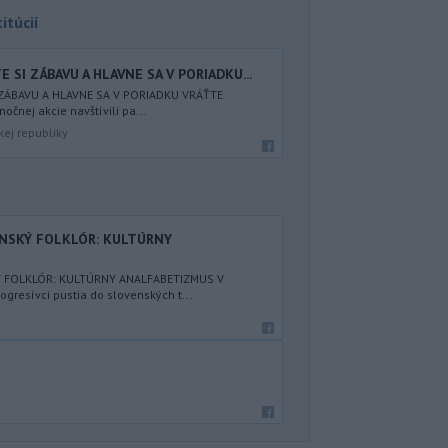
itúcií
 SI ZÁBAVU A HLAVNE SA V PORIADKU...
 ZÁBAVU A HLAVNE SA V PORIADKU VRÁŤTE
nočnej akcie navštívili pa...
kej republiky
ENSKÝ FOLKLÓR: KULTÚRNY
Ý FOLKLÓR: KULTÚRNY ANALFABETIZMUS V
resívci pustia do slovenských t...