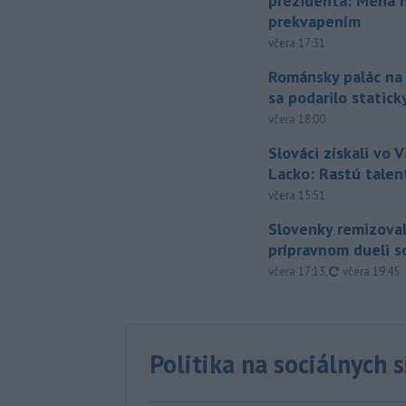
prezidenta: Mená 
prekvapením
včera 17:31
Románsky palác na
sa podarilo statick
včera 18:00
Slováci získali vo V
Lacko: Rastú talen
včera 15:51
Slovenky remizoval
prípravnom dueli s
aktualizovan
včera 17:13
,
včera 19:45
Politika na sociálnych 