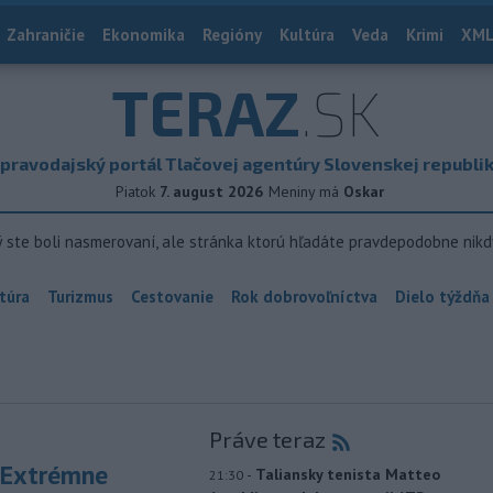
Zahraničie
Ekonomika
Regióny
Kultúra
Veda
Krimi
XML
TERAZ
.SK
pravodajský portál Tlačovej agentúry Slovenskej republi
Piatok
7. august 2026
Meniny má
Oskar
ý ste boli nasmerovaní, ale stránka ktorú hľadáte pravdepodobne nikd
túra
Turizmus
Cestovanie
Rok dobrovoľníctva
Dielo týždňa
Práve teraz
 Extrémne
-
Taliansky tenista Matteo
21:30