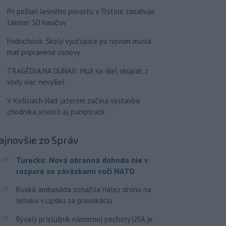
Pri požiari lesného porastu v Trstíne zasahuje
takmer 50 hasičov
Fridrichová: Školy vyučujúce po novom musia
mať pripravené osnovy
TRAGÉDIA NA DUNAJI: Muž sa išiel okúpať, z
vody viac nevyšiel
V Košiciach Nad jazerom začína výstavba
chodníka,otvorili aj pumptrack
ajnovšie
zo Správ
Turecko: Nová obranná dohoda nie v
:09
rozpore so záväzkami voči NATO
:08
Ruská ambasáda označila nález dronu na
letisku v Lipsku za provokáciu
:03
Bývalý príslušník námornej pechoty USA je