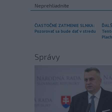
Neprehliadnite
ČIASTOČNÉ ZATMENIE SLNKA:
ĎALŠ
Pozorovať sa bude dať v stredu
Tent
Plach
Správy