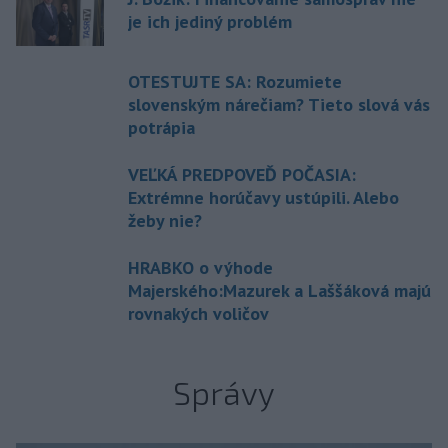
je ich jediný problém
OTESTUJTE SA: Rozumiete
slovenským nárečiam? Tieto slová vás
potrápia
VEĽKÁ PREDPOVEĎ POČASIA:
Extrémne horúčavy ustúpili. Alebo
žeby nie?
HRABKO o výhode
Majerského:Mazurek a Laššáková majú
rovnakých voličov
Správy