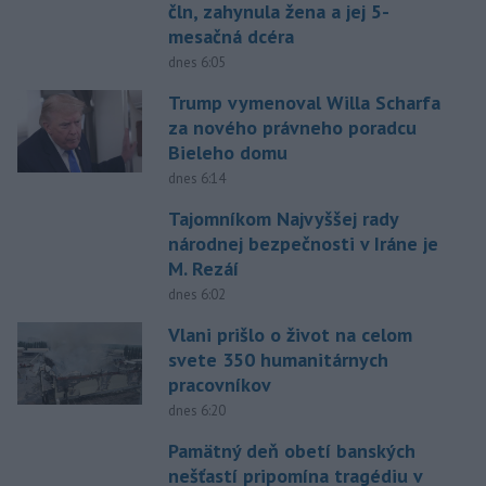
čln, zahynula žena a jej 5-
mesačná dcéra
dnes 6:05
Trump vymenoval Willa Scharfa
za nového právneho poradcu
Bieleho domu
dnes 6:14
Tajomníkom Najvyššej rady
národnej bezpečnosti v Iráne je
M. Rezáí
dnes 6:02
Vlani prišlo o život na celom
svete 350 humanitárnych
pracovníkov
dnes 6:20
Pamätný deň obetí banských
nešťastí pripomína tragédiu v