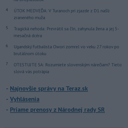
4
ÚTOK MEDVEĎA: V Turanoch pri zjazde z D1 našli
zraneného muža
5
Tragická nehoda: Prevrátil sa čln, zahynula žena a jej 5-
mesačná dcéra
6
Ugandský futbalista Owori zomrel vo veku 27 rokov po
brutálnom útoku
7
OTESTUJTE SA: Rozumiete slovenským nárečiam? Tieto
slová vás potrápia
Najnovšie správy na Teraz.sk
Vyhlásenia
Priame prenosy z Národnej rady SR