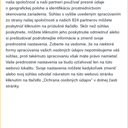
naša spoločnosť a naši partneri používať presné údaje
Pamätný deň obetí banských
o geografickej polohe a identifikáciu prostredníctvom
nešťastí pripomína tragédiu v
skenovania zariadenia. Súhlas s vyššie uvedeným spracúvaním
zo strany našej spoločnosti a našich 824 partnerov môžete
Handlovej
poskytnúť kliknutím na príslušné tlačidlo. Skôr než súhlas
dnes 5:15
poskytnete, môžete kliknutím jeho poskytnutie odmietnuť alebo
si preštudovať podrobnejšie informácie a zmeniť svoje
ÚTOK MEDVEĎA: V Turanoch pri zjazde z D1 našli
prednostné nastavenia.
Zoberte na vedomie, že na niektoré
zraneného muža
formy spracúvania vašich osobných údajov nepotrebujeme váš
súhlas, proti takémuto spracovaniu však máte právo namietať.
Polícia upozorňuje seniorov na nekalé praktiky podvodníkov
Vaše prednostné nastavenia sa budú vzťahovať len na túto
webovú lokalitu. Svoje nastavenia môžete kedykoľvek zmeniť
alebo svoj súhlas odvolať návratom na túto webovú stránku
Erik Tomáš: Ak si I. Korčok založí živnosť, nebude to správne
kliknutím na tlačidlo „Ochrana osobných údajov“ v dolnej časti
stránky.
Zahraničie
Vlani prišlo o život na celom svete
350 humanitárnych pracovníkov
dnes 6:20