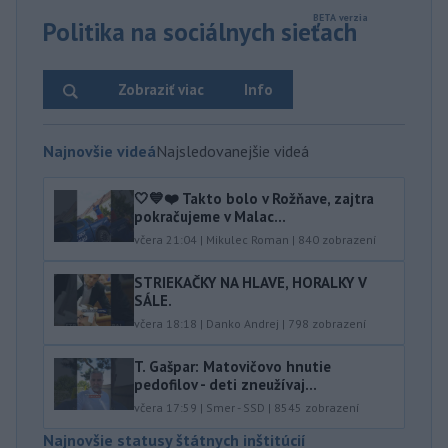
Politika na sociálnych sieťach
Zobraziť viac
Info
Najnovšie videá
Najsledovanejšie videá
🤍💙❤️ Takto bolo v Rožňave, zajtra
pokračujeme v Malac...
včera 21:04
|
Mikulec Roman
|
840
zobrazení
STRIEKAČKY NA HLAVE, HORALKY V
SÁLE.
včera 18:18
|
Danko Andrej
|
798
zobrazení
T. Gašpar: Matovičovo hnutie
pedofilov - deti zneužívaj...
včera 17:59
|
Smer - SSD
|
8545
zobrazení
Najnovšie statusy štátnych inštitúcií