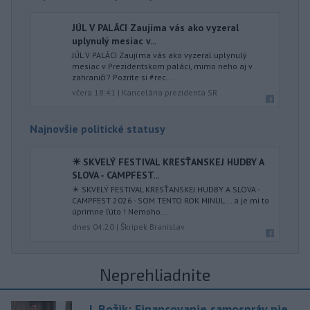
JÚL V PALÁCI Zaujíma vás ako vyzeral
uplynulý mesiac v...
JÚL V PALÁCI Zaujíma vás ako vyzeral uplynulý
mesiac v Prezidentskom paláci, mimo neho aj v
zahraničí? Pozrite si #rec...
včera 18:41
|
Kancelária prezidenta SR
Najnovšie politické statusy
✴️ SKVELÝ FESTIVAL KRESŤANSKEJ HUDBY A
SLOVA - CAMPFEST...
✴️ SKVELÝ FESTIVAL KRESŤANSKEJ HUDBY A SLOVA -
CAMPFEST 2026 - SOM TENTO ROK MINUL... a je mi to
úprimne ľúto ! Nemoho...
dnes 04:20
|
Škripek Branislav
Neprehliadnite
J. Božik: Financovanie samospráv nie