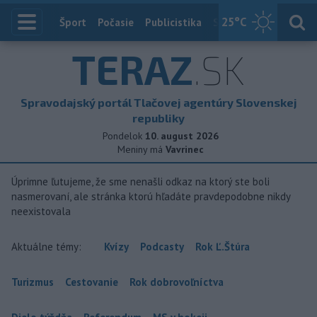
25
°C
Index
Šport
Počasie
Publicistika
Slovensko
Zahranič
TERAZ
.SK
Spravodajský portál Tlačovej agentúry Slovenskej
republiky
Pondelok
10. august 2026
Meniny má
Vavrinec
Úprimne ľutujeme, že sme nenašli odkaz na ktorý ste boli
nasmerovaní, ale stránka ktorú hľadáte pravdepodobne nikdy
neexistovala
Aktuálne témy:
Kvízy
Podcasty
Rok Ľ.Štúra
Turizmus
Cestovanie
Rok dobrovoľníctva