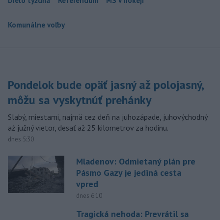
Dielo týždňa
Referendum
MS v hokeji
Komunálne voľby
Pondelok bude opäť jasný až polojasný,
môžu sa vyskytnúť prehánky
Slabý, miestami, najmä cez deň na juhozápade, juhovýchodný
až južný vietor, desať až 25 kilometrov za hodinu.
dnes 5:30
Mladenov: Odmietaný plán pre
Pásmo Gazy je jediná cesta
vpred
dnes 6:10
Tragická nehoda: Prevrátil sa