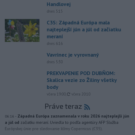
Handlovej
dnes 5:15
C3S: Západná Európa mala
najteplejší jún a júl od začiatku
meraní
dnes 6:16
Vavrinec je vyrovnaný
dnes 5:30
PREKVAPENIE POD DUBŇOM:
Skalica vezie zo Žiliny všetky
body
aktualizované
včera 19:00
,
včera 20:10
Práve teraz
-
Západná Európa zaznamenala v roku 2026 najteplejší jún
06:16
a júl od
začiatku meraní. Uviedla to podľa agentúry AFP Služba
Európskej únie pre sledovanie klímy Copernicus (C3S).