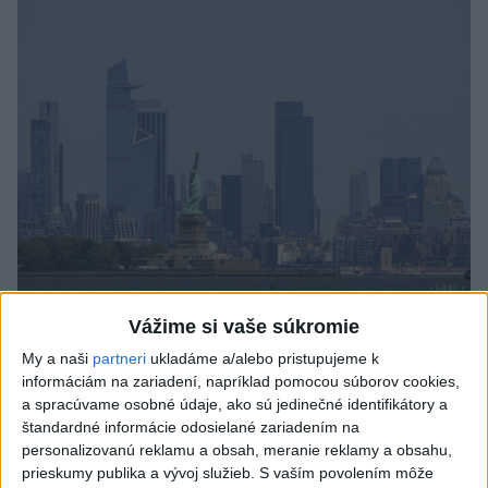
Tragická nehoda: Prevrátil sa čln,
Vážime si vaše súkromie
zahynula žena a jej 5-mesačná dcéra
My a naši
partneri
ukladáme a/alebo pristupujeme k
informáciám na zariadení, napríklad pomocou súborov cookies,
Polícia vedie trestné stíhanie voči vodičovi.
a spracúvame osobné údaje, ako sú jedinečné identifikátory a
dnes 6:05
štandardné informácie odosielané zariadením na
personalizovanú reklamu a obsah, meranie reklamy a obsahu,
Slovensko
prieskumy publika a vývoj služieb.
S vaším povolením môže