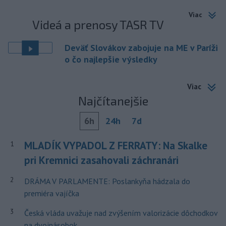
Viac
Videá a prenosy TASR TV
Deväť Slovákov zabojuje na ME v Paríži
o čo najlepšie výsledky
Viac
Najčítanejšie
6h
24h
7d
MLADÍK VYPADOL Z FERRATY: Na Skalke
1
pri Kremnici zasahovali záchranári
2
DRÁMA V PARLAMENTE: Poslankyňa hádzala do
premiéra vajíčka
3
Česká vláda uvažuje nad zvýšením valorizácie dôchodkov
na dvojnásobok