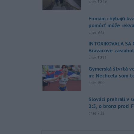
dnes 10:49
Firmám chýbajú kval
pomôcť môže rekval
dnes 9:42
INTOXIKOVALA SA O
Braväcove zasiahol
dnes 10:13
Gymerská štvrtá vo
m: Nechcela som t
dnes 9:00
Slováci prehrali v 
2:5, o bronz proti 
dnes 7:21