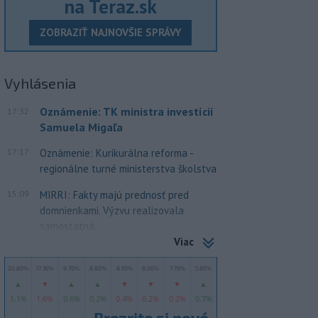
na Teraz.sk
ZOBRAZIŤ NAJNOVŠIE SPRÁVY
Vyhlásenia
Oznámenie: TK ministra investícií
17:32
Samuela Migaľa
17:17
Oznámenie: Kurikurálna reforma -
regionálne turné ministerstva školstva
15:09
MIRRI: Fakty majú prednosť pred
domnienkami. Výzvu realizovala
samostatná...
Viac