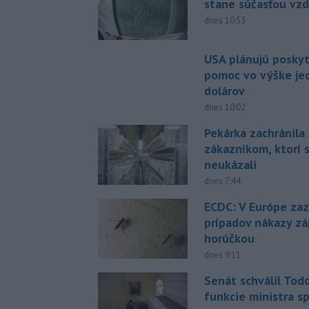
stane súčasťou vzd
dnes 10:53
USA plánujú posky
pomoc vo výške jed
dolárov
dnes 10:02
Pekárka zachránila 
zákazníkom, ktorí s
neukázali
dnes 7:44
ECDC: V Európe za
prípadov nákazy z
horúčkou
dnes 9:11
Senát schválil Tod
funkcie ministra sp