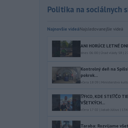
Politika na sociálnych 
Najnovšie videá
Najsledovanejšie videá
ANI HORÚCE LETNÉ DNI
dnes 06:00
|
Úrad vlády SR
|
2
Kontrolný deň na Spišs
pokrok...
včera 18:09
|
Ministerstvo kult
⁉️FICO, KDE STE⁉️ČO T
VŠETKÝCH...
včera 17:02
|
Jakab Július
|
134
Taraba: Rozvíjame vše