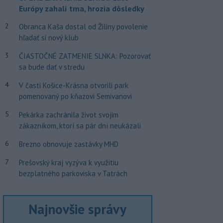
Európy zahalí tma, hrozia dôsledky
2
Obranca Kaša dostal od Žiliny povolenie
hľadať si nový klub
3
ČIASTOČNÉ ZATMENIE SLNKA: Pozorovať
sa bude dať v stredu
4
V časti Košice-Krásna otvorili park
pomenovaný po kňazovi Semivanovi
5
Pekárka zachránila život svojim
zákazníkom, ktorí sa pár dní neukázali
6
Brezno obnovuje zastávky MHD
7
Prešovský kraj vyzýva k využitiu
bezplatného parkoviska v Tatrách
Najnovšie správy