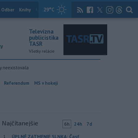
29
°C
 Odber
Knihy
Útulkovo
Magazín
News Now
Archív
TASR
Televízna
publicistika
TASR
ky
Všetky relácie
y neexistovala
Referendum
MS v hokeji
Najčítanejšie
6h
24h
7d
ÚPLNÉ ZATMENIE SLNKA: Časť
1