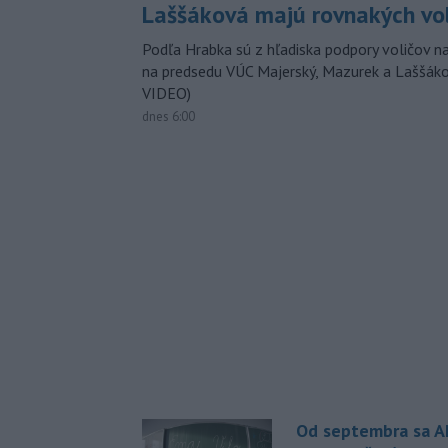
Laššáková majú rovnakých vo
Podľa Hrabka sú z hľadiska podpory voličov na
na predsedu VÚC Majerský, Mazurek a Laššák
VIDEO)
dnes 6:00
Od septembra sa A