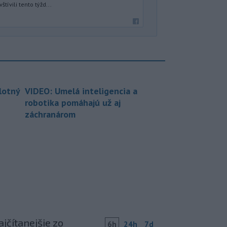
tívili tento týžd...
lotný
VIDEO: Umelá inteligencia a
robotika pomáhajú už aj
záchranárom
jčítanejšie zo
6h
24h
7d