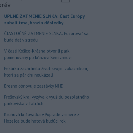
práv
ÚPLNÉ ZATMENIE SLNKA: Časť Európy
zahalí tma, hrozia dôsledky
ČIASTOČNÉ ZATMENIE SLNKA: Pozorovať sa
bude dať v stredu
V časti Košice-Krásna otvorili park
pomenovaný po kňazovi Semivanovi
Pekárka zachránila život svojim zákazníkom,
ktorí sa pár dní neukázali
Brezno obnovuje zastávky MHD
Prešovský kraj vyzýva k využitiu bezplatného
parkoviska v Tatrách
Kruhová križovatka v Poprade v smere z
Hozelca bude hotová budúci rok