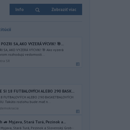
Info
Zobraziť viac
itúcií
POZRI SA, AKO VYZERÁ VÝCVIK! 🎯...
I SA, AKO VYZERÁ VÝCVIK! 🎯 Ako vyzerá
torom rozhodujú vedomosti...
útra SR
 SI 18 FUTBALOVÝCH ALEBO 290 BASK...
I 18 FUTBALOVÝCH ALEBO 290 BASKETBALOVÝCH
. Takúto rozlohu bude mať n...
a demokracia
🚙 Myjava, Stará Turá, Pezinok a...
yjava, Stará Turá, Pezinok a Slovenský Grob -