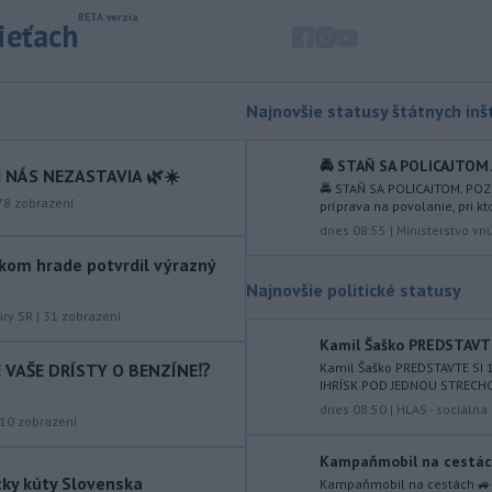
2027 uskutočniť letové skúšky.
sieťach
-
Rokovania medzi Iránom a
07:09
Ománom o situácii v Hormuzskom
prielive
napredujú a Spojené štáty
Najnovšie statusy štátnych inšt
očakávajú, že dohoda bude uzavretá
čoskoro, uviedol v piatok pre agentúru
Reuters nemenovaný americký
🚔 STAŇ SA POLICAJTOM. 
 NÁS NEZASTAVIA 🌿☀️
predstaviteľ, píše TASR.
🚔 STAŇ SA POLICAJTOM. POZR
78
zobrazení
príprava na povolanie, pri k
-
Úrady vo východnej Číne v
07:01
dnes 08:55
|
Ministerstvo vn
sobotu zatvorili školy a mnohé
kom hrade potvrdil výrazný
turistické
lokality v reakcii na tajfún
Najnovšie politické statusy
Dolphin, ktorý sa blíži k pevnine. TASR
úry SR
|
31
zobrazení
o tom informuje na základe správy
agentúry AP.
Kamil Šaško PREDSTAVTE
IE VAŠE DRÍSTY O BENZÍNE⁉️
Kamil Šaško PREDSTAVTE S
-
Taliansky tenista Matteo
21:30
IHRÍSK POD JEDNOU STRECHOU
Arnaldi vypadol na turnaji ATP
dnes 08:50
|
HLAS - sociáln
10
zobrazení
Masters 1000
v Montreale už v 3.
kole dvojhry.
Kampaňmobil na cestách 
tky kúty Slovenska
Kampaňmobil na cestách 🚙 M