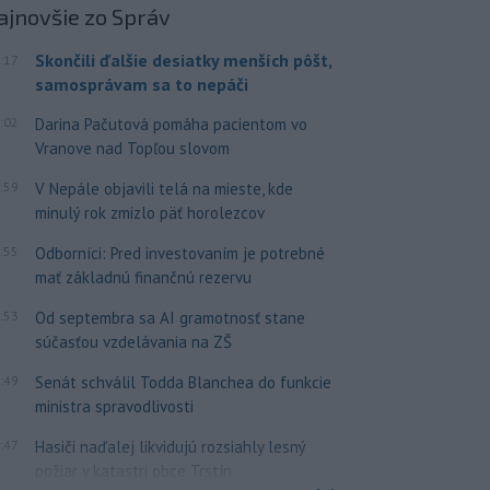
ajnovšie
zo Správ
Skončili ďalšie desiatky menších pôšt,
:17
samosprávam sa to nepáči
:02
Darina Pačutová pomáha pacientom vo
Vranove nad Topľou slovom
:59
V Nepále objavili telá na mieste, kde
minulý rok zmizlo päť horolezcov
:55
Odborníci: Pred investovaním je potrebné
mať základnú finančnú rezervu
:53
Od septembra sa AI gramotnosť stane
súčasťou vzdelávania na ZŠ
:49
Senát schválil Todda Blanchea do funkcie
ministra spravodlivosti
:47
Hasiči naďalej likvidujú rozsiahly lesný
požiar v katastri obce Trstín