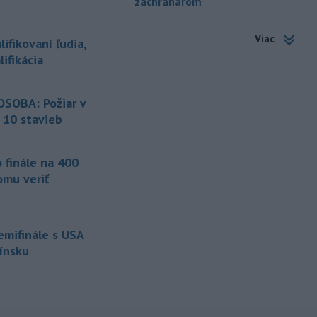
záchranárom
-
Úrady v tomto roku doposiaľ
09:09
potvrdili 241 prípadov nákazy
Viac
ifikovaní ľudia,
západonílskou horúčkou po celej
ifikácia
Európe. Uvádza to týždenná správa,
ktorú v piatok zverejnilo Európske
centrum pre prevenciu a kontrolu
SOBA: Požiar v
chorôb (ECDC).241 prípadov nákazy
 10 stavieb
západonílskou
-
Nemecká polícia v piatok
07:42
 finále na 400
uviedla, že rozhodnutie pekárky,
ktorá sa
vybrala navštíviť svojich
omu veriť
dvoch stálych zákazníkov - starší
manželský pár - po tom, čo sa u nej
niekoľko dní neukázali, im
semifinále s USA
pravdepodobne zachránilo život.
Fínsku
-
Ministerstvo obrany USA
07:12
plánuje tento rok dokončiť prvé
testy
protiraketového systému
Golden Dome (Zlatá kupola) a v roku