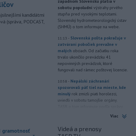
západnom Slovensku platia v
ličov
sobotu popoludní
výstrahy prvého
stupňa pred vysokými teplotami.
jsilnejšími kandidátmi
Slovenský hydrometeorologický ústav
ová (správa, PODCAST,
(SHMÚ) o tom informuje na webe.
-
Slovenská pošta pokračuje v
11:13
zatváraní pobočiek prevažne v
malých
obciach. Od začiatku roka
trvalo ukončilo prevádzku 41
nepovinných prevádzok, ktoré
fungovali nad rámec poštovej licencie.
-
Nepálski záchranári
10:58
spozorovali päť tiel na mieste, kde
minulý
rok zmizli piati horolezci,
uviedli v sobotu tamojšie orgány.
TASR o tom informuje podľa správy
agentúry Reuters.
Viac
-
Senát Spojených štátov v
10:47
Videá a prenosy
I gramotnosť
sobotu schválil Todda Blanchea