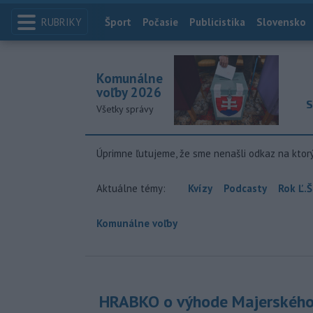
RUBRIKY
Index
Šport
Počasie
Publicistika
Slovensko
Komunálne
voľby 2026
S
Všetky správy
Úprimne ľutujeme, že sme nenašli odkaz na ktor
Aktuálne témy:
Kvízy
Podcasty
Rok Ľ.Š
Komunálne voľby
HRABKO o výhode Majerského