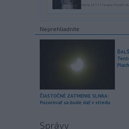
včera 16:57
|
Taraba Tomáš
|
8
Neprehliadnite
ĎALŠ
Tent
Plach
ČIASTOČNÉ ZATMENIE SLNKA:
Pozorovať sa bude dať v stredu
Správy