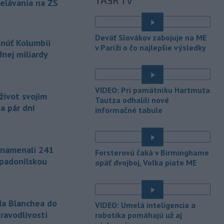
TASR TV
ako ministra
spravodlivosti. Blanche
elávania na ZŠ
bol poverený vedením tohto rezortu
od apríla, keď americký prezident
Donald Trump odvolal z funkcie Pam
Deväť Slovákov zabojuje na ME
tnúť Kolumbii
Bondiovú.
v Paríži o čo najlepšie výsledky
nej miliardy
-
Americké ministerstvo
10:00
zahraničných vecí v piatok
oznámilo, že vláda
prezidenta
VIDEO: Pri pamätníku Hartmuta
Donalda Trumpa plánuje Kolumbii
život svojim
Tautza odhalili nové
poskytnúť miliardu dolárov na pomoc
a pár dní
informačné tabule
v oblasti bezpečnosti.
-
Slovenským firmám naďalej
09:40
chýbajú pracovníci s konkrétnymi
znamenali 241
Forsterovú čaká v Birminghame
zručnosťami
pričom digitalizácia,
ápadonílskou
opäť dvojboj, Volka piate ME
automatizácia a AI menia obsah
tradičných pozícií a vytvárajú nové
profesie. Účinným riešením na
prepojenie potrieb trhu práce s
da Blanchea do
VIDEO: Umelá inteligencia a
pracovnou silou môže byť
ravodlivosti
robotika pomáhajú už aj
rekvalifikácia.