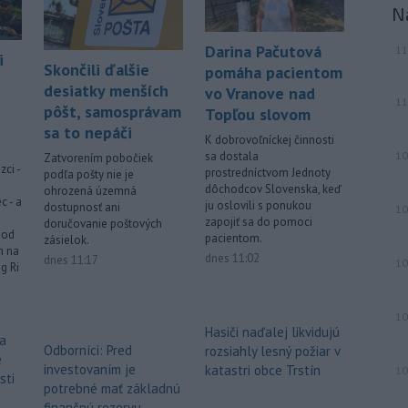
N
Viac >
Darina Pačutová
11
i
Skončili ďalšie
pomáha pacientom
desiatky menších
vo Vranove nad
11
pôšt, samosprávam
Topľou slovom
sa to nepáči
K dobrovoľníckej činnosti
sa dostala
10
Zatvorením pobočiek
zci -
prostredníctvom Jednoty
podľa pošty nie je
dôchodcov Slovenska, keď
ohrozená územná
c - a
ju oslovili s ponukou
dostupnosť ani
10
zapojiť sa do pomoci
doručovanie poštových
 od
pacientom.
zásielok.
h na
dnes 11:02
dnes 11:17
10
g Ri
10
Hasiči naďalej likvidujú
da
Odborníci: Pred
rozsiahly lesný požiar v
e
investovaním je
katastri obce Trstín
10
sti
potrebné mať základnú
finančnú rezervu