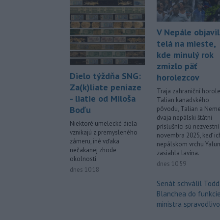
V Nepále objavil
telá na mieste,
kde minulý rok
zmizlo päť
Dielo týždňa SNG:
horolezcov
Za(k)liate peniaze
Traja zahraniční horole
- liatie od Miloša
Talian kanadského
Boďu
pôvodu, Talian a Neme
dvaja nepálski štátni
Niektoré umelecké diela
príslušníci sú nezvestní
vznikajú z premysleného
novembra 2025, keď ic
zámeru, iné vďaka
nepálskom vrchu Yalun
nečakanej zhode
zasiahla lavína.
okolností.
dnes 10:59
dnes 10:18
Senát schválil Tod
Blanchea do funkci
ministra spravodlivo