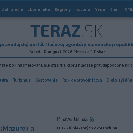
Zahraničie
Ekonomika
Regióny
Kultúra
Veda
Krimi
XML
TERAZ
.SK
pravodajský portál Tlačovej agentúry Slovenskej republi
Sobota
8. august 2026
Meniny má
Oskar
ý ste boli nasmerovaní, ale stránka ktorú hľadáte pravdepodobne nikd
túra
Turizmus
Cestovanie
Rok dobrovoľníctva
Dielo týždňa
Práve teraz
:Mazurek a
-
V niektorých okresoch na
11:19