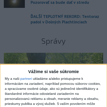
Pozorovať sa bude dať v stredu
ĎALŠÍ TEPLOTNÝ REKORD: Tentoraz
padol v Dolných Plachtinciach
Správy
Vážime si vaše súkromie
My a naši
partneri
ukladáme a/alebo pristupujeme k
informáciám na zariadení, napríklad pomocou súborov cookies,
a spracúvame osobné údaje, ako sú jedinečné identifikátory a
štandardné informácie odosielané zariadením na
personalizovanú reklamu a obsah, meranie reklamy a obsahu,
prieskumy publika a vývoj služieb.
S vaším povolením môže