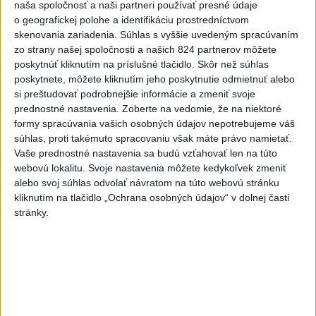
naša spoločnosť a naši partneri používať presné údaje
o geografickej polohe a identifikáciu prostredníctvom
skenovania zariadenia. Súhlas s vyššie uvedeným spracúvaním
zo strany našej spoločnosti a našich 824 partnerov môžete
poskytnúť kliknutím na príslušné tlačidlo. Skôr než súhlas
SMRŤ V HORÁCH: V Západných Tatrách
poskytnete, môžete kliknutím jeho poskytnutie odmietnuť alebo
si preštudovať podrobnejšie informácie a zmeniť svoje
zomrel 76-ročný turista
prednostné nastavenia.
Zoberte na vedomie, že na niektoré
Muža sa na základe telefonickej inštruktáže operátorky
formy spracúvania vašich osobných údajov nepotrebujeme váš
súhlas, proti takémuto spracovaniu však máte právo namietať.
záchrannej zdravotnej služby pokúsili zachrániť riadenou
Vaše prednostné nastavenia sa budú vzťahovať len na túto
resuscitáciou.
webovú lokalitu. Svoje nastavenia môžete kedykoľvek zmeniť
včera 20:04
alebo svoj súhlas odvolať návratom na túto webovú stránku
kliknutím na tlačidlo „Ochrana osobných údajov“ v dolnej časti
Slovensko
stránky.
Fico: Suchá musia viesť k
razantnejšej ochrane vody na
Slovensku
včera 21:39
Polícia vyzýva mladých, aby boli opatrní s požívaním