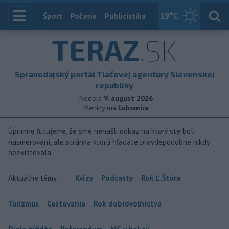
19
°C
Index
Šport
Počasie
Publicistika
Slovensko
Zahranič
TERAZ
.SK
Spravodajský portál Tlačovej agentúry Slovenskej
republiky
Nedela
9. august 2026
Meniny má
Ľubomíra
Úprimne ľutujeme, že sme nenašli odkaz na ktorý ste boli
nasmerovaní, ale stránka ktorú hľadáte pravdepodobne nikdy
neexistovala
Aktuálne témy:
Kvízy
Podcasty
Rok Ľ.Štúra
Turizmus
Cestovanie
Rok dobrovoľníctva