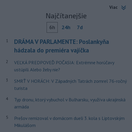
Viac
Najčítanejšie
6h
24h
7d
DRÁMA V PARLAMENTE: Poslankyňa
1
hádzala do premiéra vajíčka
2
VEĽKÁ PREDPOVEĎ POČASIA: Extrémne horúčavy
ustúpili. Alebo žeby nie?
3
SMRŤ V HORÁCH: V Západných Tatrách zomrel 76-ročný
turista
4
Typ dronu, ktorý vybuchol v Bulharsku, využíva ukrajinská
armáda
5
Prešov remizoval v domácom dueli 3. kola s Liptovským
Mikulášom