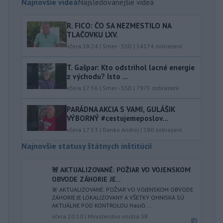
Najnovšie videá
Najsledovanejšie videá
R. FICO: ČO SA NEZMESTILO NA
TLAČOVKU LXV.
včera 18:24
|
Smer - SSD
|
14174
zobrazení
T. Gašpar: Kto odstrihol lacné energie
z východu? Isto ...
včera 17:56
|
Smer - SSD
|
7975
zobrazení
PARÁDNA AKCIA S VAMI, GULÁŠIK
VÝBORNÝ #cestujemeposlov...
včera 17:53
|
Danko Andrej
|
280
zobrazení
Najnovšie statusy štátnych inštitúcií
🚨 AKTUALIZOVANÉ: POŽIAR VO VOJENSKOM
OBVODE ZÁHORIE JE...
🚨 AKTUALIZOVANÉ: POŽIAR VO VOJENSKOM OBVODE
ZÁHORIE JE LOKALIZOVANÝ A VŠETKY OHNISKÁ SÚ
AKTUÁLNE POD KONTROLOU Hasiči ...
včera 20:10
|
Ministerstvo vnútra SR