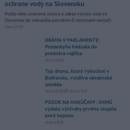
ochrane vody na Slovensku
Podľa neho zmenená ústava a zákaz vývozu vody zo
Slovenska do zahraničia potrubím či cisternami nestačí.
včera 21:39
DRÁMA V PARLAMENTE:
Poslankyňa hádzala do
premiéra vajíčka
včera 20:16
Typ dronu, ktorý vybuchol v
Bulharsku, využíva ukrajinská
armáda
aktualizované
včera 18:43
,
včera 19:29
POZOR NA HARÚČAVY: SHMÚ
vydalo výstrahy prvého stupňa
pred teplom
včera 19:28