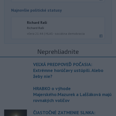
Najnovšie politické statusy
Richard Raši
Richard Raši
včera 21:44
|
HLAS - sociálna demokracia
Neprehliadnite
VEĽKÁ PREDPOVEĎ POČASIA:
Extrémne horúčavy ustúpili. Alebo
žeby nie?
HRABKO o výhode
Majerského:Mazurek a Laššáková majú
rovnakých voličov
ČIASTOČNÉ ZATMENIE SLNKA: