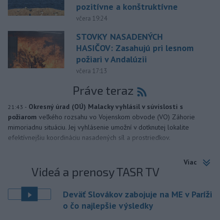
pozitívne a konštruktívne
včera 19:24
STOVKY NASADENÝCH
HASIČOV: Zasahujú pri lesnom
požiari v Andalúzii
včera 17:13
Práve teraz
-
Okresný úrad (OÚ) Malacky vyhlásil v súvislosti s
21:43
požiarom
veľkého rozsahu vo Vojenskom obvode (VO) Záhorie
mimoriadnu situáciu. Jej vyhlásenie umožní v dotknutej lokalite
efektívnejšiu koordináciu nasadených síl a prostriedkov.
Viac
Videá a prenosy TASR TV
Deväť Slovákov zabojuje na ME v Paríži
o čo najlepšie výsledky