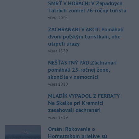
SMRŤ V HORÁCH: V Západných
Tatrách zomrel 76-ročný turista
včera 20:04
ZÁCHRANÁRI V AKCII: Pomáhali
dvom poľským turistkám, obe
utrpeli úrazy
včera 18:39
NEŠŤASTNÝ PÁD:Záchranári
pomáhali 25-ročnej žene,
skončila v nemocnici
včera 19:10
MLADÍK VYPADOL Z FERRATY:
Na Skalke pri Kremnici
zasahovali záchranári
včera 17:19
Omán: Rokovania o
Hormuzskom prielive sú