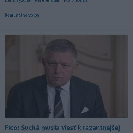
Dielo týždňa
Referendum
MS v hokeji
Komunálne voľby
Fico: Suchá musia viesť k razantnejšej