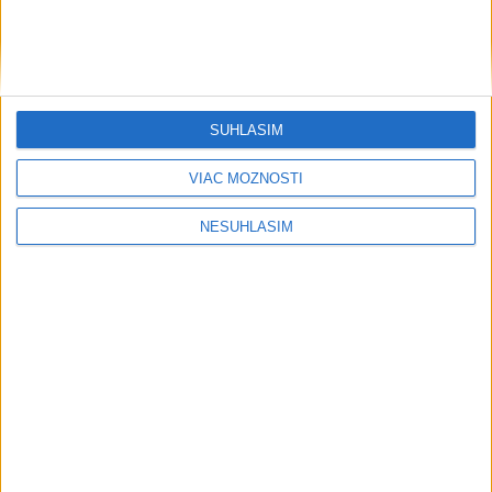
SÚHLASÍM
VIAC MOŽNOSTÍ
NESÚHLASÍM
....