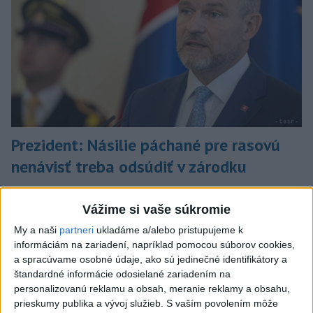
Prezident: Násilie páchané pre rasovú
nenávisť treba odsúdiť v zárodku
Mladých ľudí zo zahraničia mala v Nitre napadnúť skupina
mužov v kuklách. Jeden z napadnutých Indov skončil v
Vážime si vaše súkromie
nemocnici, kde sa podrobil operácii.
My a naši
partneri
ukladáme a/alebo pristupujeme k
dnes 12:33
informáciám na zariadení, napríklad pomocou súborov cookies,
a spracúvame osobné údaje, ako sú jedinečné identifikátory a
Slovensko
štandardné informácie odosielané zariadením na
personalizovanú reklamu a obsah, meranie reklamy a obsahu,
Rezort školstva pomôže
prieskumy publika a vývoj služieb.
S vaším povolením môže