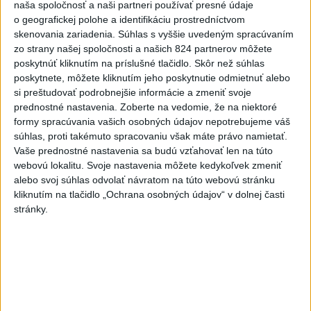
samosprávam s určovaním školských
naša spoločnosť a naši partneri používať presné údaje
obvodov
o geografickej polohe a identifikáciu prostredníctvom
skenovania zariadenia. Súhlas s vyššie uvedeným spracúvaním
dnes 16:37
zo strany našej spoločnosti a našich 824 partnerov môžete
O jedného prevádzača menej: Prispela k tomu aj slovenská
poskytnúť kliknutím na príslušné tlačidlo. Skôr než súhlas
polícia
poskytnete, môžete kliknutím jeho poskytnutie odmietnuť alebo
si preštudovať podrobnejšie informácie a zmeniť svoje
POŽIAR V SLOVNAFTE: Došlo k narušeniu jednej z nádrží
prednostné nastavenia.
Zoberte na vedomie, že na niektoré
formy spracúvania vašich osobných údajov nepotrebujeme váš
súhlas, proti takémuto spracovaniu však máte právo namietať.
Vaše prednostné nastavenia sa budú vzťahovať len na túto
Rezort vnútra požiada NBÚ o nezávislé posúdenie radarov
webovú lokalitu. Svoje nastavenia môžete kedykoľvek zmeniť
alebo svoj súhlas odvolať návratom na túto webovú stránku
Zahraničie
kliknutím na tlačidlo „Ochrana osobných údajov“ v dolnej časti
stránky.
Ruské provládne strany chcú vyradiť
opozičné Jabloko z volieb
dnes 17:37
Magyar o kandidátoch na post prezidenta: Mená nebudú