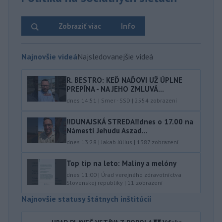
Zobraziť viac
Info
Najnovšie videá
Najsledovanejšie videá
R. BESTRO: KEĎ NAĎOVI UŽ ÚPLNE
PREPÍNA - NA JEHO ZMLUVÁ...
dnes 14:51
|
Smer - SSD
|
2554
zobrazení
‼️DUNAJSKÁ STREDA‼️dnes o 17.00 na
Námestí Jehudu Aszad...
dnes 13:28
|
Jakab Július
|
1387
zobrazení
Top tip na leto: Maliny a melóny
dnes 11:00
|
Úrad verejného zdravotníctva
Slovenskej republiky
|
11
zobrazení
Najnovšie statusy štátnych inštitúcií