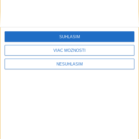
SÚHLASÍM
VIAC MOŽNOSTÍ
....
NESÚHLASÍM