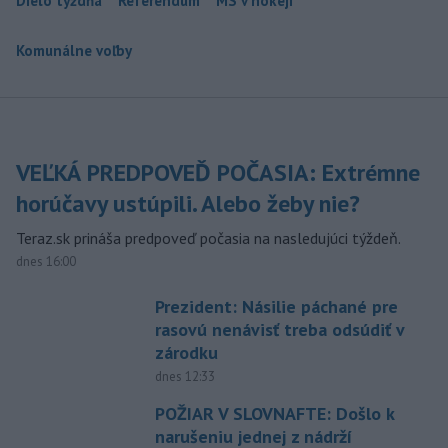
Dielo týždňa
Referendum
MS v hokeji
Komunálne voľby
VEĽKÁ PREDPOVEĎ POČASIA: Extrémne
horúčavy ustúpili. Alebo žeby nie?
Teraz.sk prináša predpoveď počasia na nasledujúci týždeň.
dnes 16:00
Prezident: Násilie páchané pre
rasovú nenávisť treba odsúdiť v
zárodku
dnes 12:33
POŽIAR V SLOVNAFTE: Došlo k
narušeniu jednej z nádrží