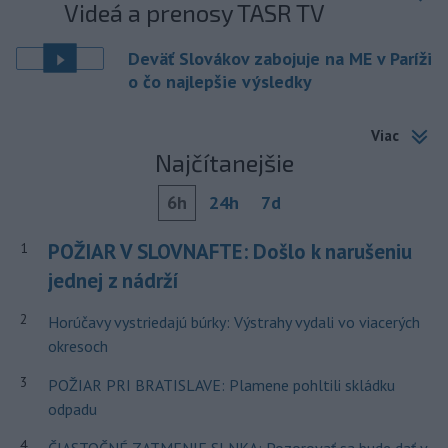
Videá a prenosy TASR TV
Deväť Slovákov zabojuje na ME v Paríži
o čo najlepšie výsledky
Viac
Najčítanejšie
6h
24h
7d
POŽIAR V SLOVNAFTE: Došlo k narušeniu
1
jednej z nádrží
2
Horúčavy vystriedajú búrky: Výstrahy vydali vo viacerých
okresoch
3
POŽIAR PRI BRATISLAVE: Plamene pohltili skládku
odpadu
4