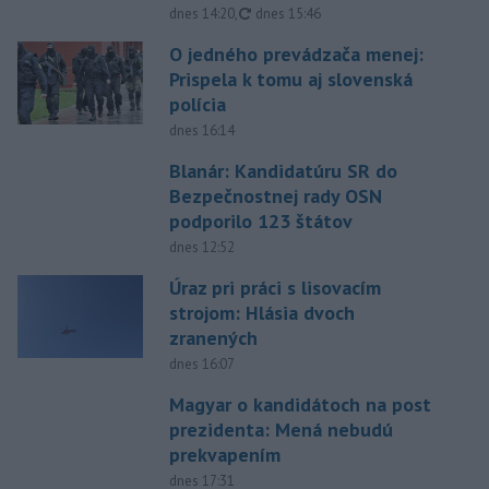
aktualizované
dnes 14:20
,
dnes 15:46
O jedného prevádzača menej:
Prispela k tomu aj slovenská
polícia
dnes 16:14
Blanár: Kandidatúru SR do
Bezpečnostnej rady OSN
podporilo 123 štátov
dnes 12:52
Úraz pri práci s lisovacím
strojom: Hlásia dvoch
zranených
dnes 16:07
Magyar o kandidátoch na post
prezidenta: Mená nebudú
prekvapením
dnes 17:31