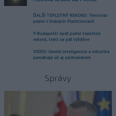
ĎALŠÍ TEPLOTNÝ REKORD: Tentoraz
padol v Dolných Plachtinciach
V Budapešti opäť padol teplotný
rekord, tretí za päť týždňov
VIDEO: Umelá inteligencia a robotika
pomáhajú už aj záchranárom
Správy