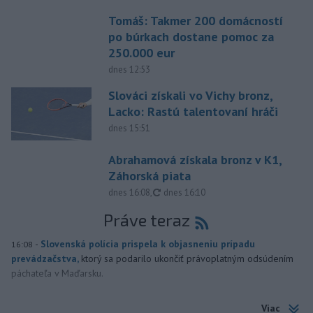
Tomáš: Takmer 200 domácností
po búrkach dostane pomoc za
250.000 eur
dnes 12:53
Slováci získali vo Vichy bronz,
Lacko: Rastú talentovaní hráči
dnes 15:51
Abrahamová získala bronz v K1,
Záhorská piata
aktualizované
dnes 16:08
,
dnes 16:10
Práve teraz
-
Slovenská polícia prispela k objasneniu prípadu
16:08
prevádzačstva,
ktorý sa podarilo ukončiť právoplatným odsúdením
páchateľa v Maďarsku.
Viac