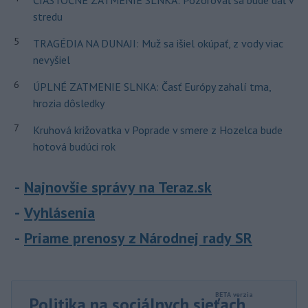
ČIASTOČNÉ ZATMENIE SLNKA: Pozorovať sa bude dať v
stredu
5
TRAGÉDIA NA DUNAJI: Muž sa išiel okúpať, z vody viac
nevyšiel
6
ÚPLNÉ ZATMENIE SLNKA: Časť Európy zahalí tma,
hrozia dôsledky
7
Kruhová križovatka v Poprade v smere z Hozelca bude
hotová budúci rok
Najnovšie správy na Teraz.sk
Vyhlásenia
Priame prenosy z Národnej rady SR
Politika na sociálnych sieťach