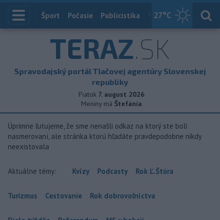
27
°C
Index
Šport
Počasie
Publicistika
Slovensko
Zahranič
TERAZ
.SK
Spravodajský portál Tlačovej agentúry Slovenskej
republiky
Piatok
7. august 2026
Meniny má
Štefánia
Úprimne ľutujeme, že sme nenašli odkaz na ktorý ste boli
nasmerovaní, ale stránka ktorú hľadáte pravdepodobne nikdy
neexistovala
Aktuálne témy:
Kvízy
Podcasty
Rok Ľ.Štúra
Turizmus
Cestovanie
Rok dobrovoľníctva