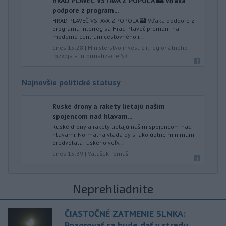
HRAD PLAVEČ VSTÁVA Z POPOLA 🏰 Vďaka
podpore z program...
HRAD PLAVEČ VSTÁVA Z POPOLA 🏰 Vďaka podpore z
programu Interreg sa Hrad Plaveč premení na
moderné centrum cestovného r...
dnes 15:28
|
Ministerstvo investícií, regionálneho
rozvoja a informatizácie SR
Najnovšie politické statusy
Ruské drony a rakety lietajú našim
spojencom nad hlavam...
Ruské drony a rakety lietajú našim spojencom nad
hlavami. Normálna vláda by si ako úplné minimum
predvolala ruského veľv...
dnes 15:39
|
Valášek Tomáš
Neprehliadnite
ČIASTOČNÉ ZATMENIE SLNKA:
Pozorovať sa bude dať v stredu